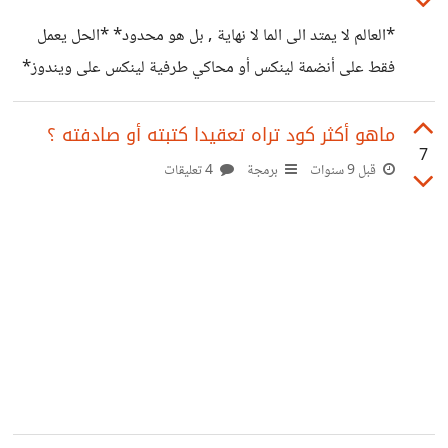
*العالم لا يمتد الى الما لا نهاية , بل هو محدود* *الحل يعمل
فقط على أنضمة لينكس أو محاكي طرفية لينكس على ويندوز*
اللعبة :
https://en.wikipedia.org/wiki/Conway%27s_Gam
ماهو أكثر كود تراه تعقيدا كتبته أو صادفته ؟
7
e_of_Life الحل با PHP :
قبل 9 سنوات
برمجة
4 تعليقات
https://drive.google.com/file/d/0B_qWn_IYeBMx
N0lZR3pGTXB5MDg/view https://suar.me/ErrMl