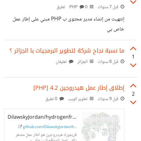
cms ما رأيك ؟ وهل يستحق التطوير مستقبلاً ؟ ماهي المُميزات
قبل 7 سنوات
PHP
0 تعليق
التي تريدهَا فيه ؟
إنتهيت من إنشاء مدير محتوى ب PHP مبني على إطار عمل
خاص بي
https://github.com/DilawskyJordan/hydrogenfra
mework و قواعد بيانات من نوع Mongo db .
ما نسبة نجاح شركة لتطوير البرمجيات با الجزائر ؟
1
hhttps://github.com/DilawskyJordan/mongodb-
قبل 8 سنوات
الجزائر
تعليقان
cms **ما رأيك** ؟ وهل يستحق التطوير مستقبلاً ؟ ماهي
المُميزات التي تريدهَا فيه ؟
إطلاق إطار عمل هيدروجين 4.2 [PHP]
2
قبل 9 سنوات
تطوير الويب
0 تعليق
DilawskyJordan/hydrogenframework
github.com/DilawskyJordan/h...
فريمورك هيدروجين هو اطار عمل مصغر
يكفي لعمل المواقع البسيطة . -