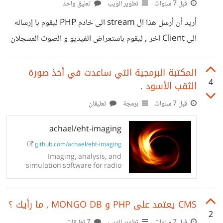
قبل 7 سنوات
تطوير الويب
تعليق واحد
أريد أن أرسل هذا ال stream الى خادم PHP ليقوم با إرساله
الى Client اخر , ليقوم باستعراض الفيديو و الصوت المسجلان
من ال client الأول . https://suar.me/LWKon
المكتبة البرمجية التي ساعدت في أخذ صورة
4
الثقب الأسود .
قبل 7 سنوات
برمجة
تعليقان
achael/eht-imaging
github.com/achael/eht-imaging
Imaging, analysis, and
simulation software for radio
interferometry - achael/eht-
imaging
CMS يعتمد على PHP و MONGO DB , ما رأيك ؟
2
قبل 7 سنوات
تطوير الويب
7 تعليقات