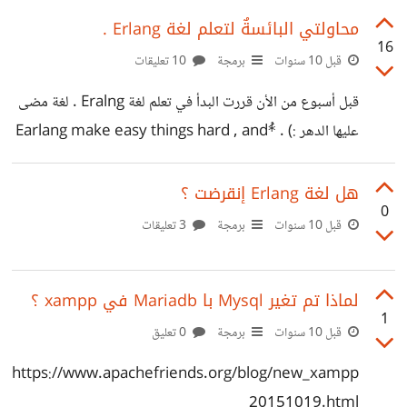
They live within the game...
محاولتي البائسةٌ لتعلم لغة Erlang .
16
قبل 10 سنوات
برمجة
10 تعليقات
قبل أسبوع من الأن قررت البدأ في تعلم لغة Eralng . لغة مضى
عليها الدهر :) . *ُEarlang make easy things hard , and
hard things easy* >من كتاب Introducing Erlang.pdf
إستخدامات اللغة هي في اﻹتصالات و الاشياء السريعة الأخرى
هل لغة Erlang إنقرضت ؟
0
real time . أٌعجِبت ٌ بها خاصة عندما عرفت أن شركة
قبل 10 سنوات
برمجة
3 تعليقات
Facebook كانت تستخدمها (تخلت عنها با سبب :
https://www.quora.com/When-did-Facebook-
لماذا تم تغير Mysql با Mariadb في xampp ؟
switch-away-from-using-Erlang-for-Facebook-
1
قبل 10 سنوات
برمجة
0 تعليق
Chat ) و كذا whats app تستخدمها في سيرفراتها . بدأت
المشوار و حملت كتاب: Introducing Erlang.pdf هذا رابط
https://www.apachefriends.org/blog/new_xampp
الكتاب
_20151019.html