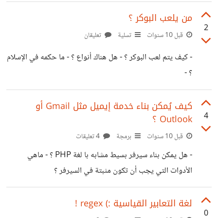
من يلعب البوكر ؟
2
قبل 10 سنوات
تسلية
تعليقان
- كيف يتم لعب البوكر ؟ - هل هناك أنواع ؟ - ما حكمه في اﻹسلام
؟ -
كيف يُمكن بناء خدمة إيميل مثل Gmail أو
4
Outlook ؟
قبل 10 سنوات
برمجة
4 تعليقات
- هل يمكن بناء سيرفر بسيط مشابه با لغة PHP ؟ - ماهي
اﻷدوات التي يجب أن تكون مثبتة في السيرفر ؟
لغة التعابير القياسية :) regex !
0