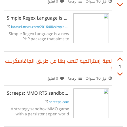
قبل 10 سنوات
برمجة
0 تعليق
Simple Regex Language is aiming to simplify Regular Expressions
laravel-news.com/2016/08/simple-r...
Simple Regex Language is a new
PHP package that aims to
simplify regular expressions
using a cleaner written word
approach to the syntax. Here is...
لعبة إستراتجية تلعب بها عن طريق الجافاسكريبت
1
!
قبل 10 سنوات
برمجة
0 تعليق
Screeps: MMO RTS sandbox for programmers
screeps.com
A strategy sandbox MMO game
with a persistent open world
where you play by writing
JavaScripts to control your units.