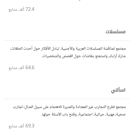
مباشر للموقع..المجتمع خاص بالمواقع فقط
72.4 ألف
متابع
مسلسلات
مجتمع لمناقشة المسلسلات العربية والأجنبية. تبادل الأفكار حول أحدث الحلقات،
شارك آراءك، واستمتع بنقاشات حول القصص والشخصيات.
64.6 ألف
متابع
اسألني
مجتمع لطرح التجارب غير المعتادة والمثيرة للاهتمام على سبيل المثال؛ تجارب
صحية، مهنية، حياتية، اجتماعية، وفتح باب الأسئلة حولها.
69.3 ألف
متابع