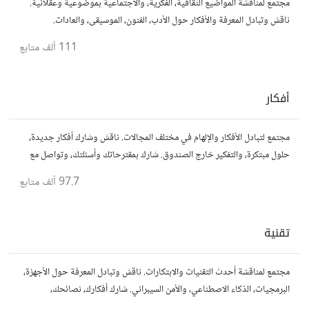
مجتمع لمناقشة المواضيع الثقافية، الفكرية، والاجتماعية بموضوعية وعقلانية.
ناقش وتبادل المعرفة والأفكار حول الأدب، الفنون، الموسيقى، والعادات.
111 ألف
متابع
أفكار
مجتمع لتبادل الأفكار والإلهام في مختلف المجالات. ناقش وشارك أفكار جديدة،
حلول مبتكرة، والتفكير خارج الصندوق. شارك بمقترحاتك وأسئلتك، وتواصل مع
مفكرين آخرين.
97.7 ألف
متابع
تقنية
مجتمع لمناقشة أحدث التقنيات والابتكارات. ناقش وتبادل المعرفة حول الأجهزة،
البرمجيات، الذكاء الاصطناعي، والأمن السيبراني. شارك أفكارك، نصائحك،
وأسئلتك، وتواصل مع محبي التقنية والمتخصصين.