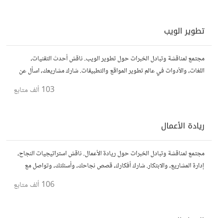
تطوير الويب
مجتمع لمناقشة وتبادل الخبرات حول تطوير الويب. ناقش أحدث التقنيات،
اللغات، والأدوات في عالم تطوير المواقع والتطبيقات. شارك مشاريعك، اسأل عن
نصائح، وتعاون مع مطورين محترفين وهواة.
103 ألف
متابع
ريادة الأعمال
مجتمع لمناقشة وتبادل الخبرات حول ريادة الأعمال. ناقش استراتيجيات النجاح،
إدارة المشاريع، والابتكار. شارك أفكارك، قصص نجاحك، وأسئلتك، وتواصل مع
رواد أعمال آخرين لتطوير مشروعاتك.
106 ألف
متابع