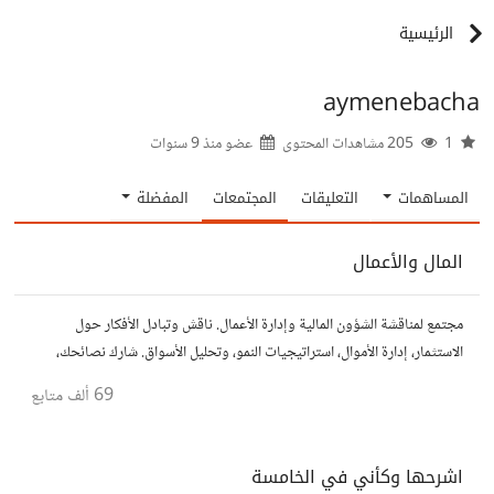
الرئيسية
aymenebacha
1
205 مشاهدات المحتوى
عضو منذ
9 سنوات
المساهمات
التعليقات
المجتمعات
المفضلة
المال والأعمال
مجتمع لمناقشة الشؤون المالية وإدارة الأعمال. ناقش وتبادل الأفكار حول
الاستثمار، إدارة الأموال، استراتيجيات النمو، وتحليل الأسواق. شارك نصائحك،
تجاربك، وأسئلتك، وتواصل مع محترفين ورجال أعمال آخرين.
69 ألف
متابع
اشرحها وكأني في الخامسة