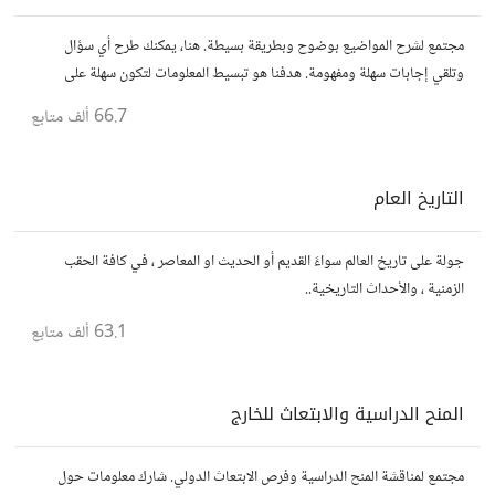
مجتمع لشرح المواضيع بوضوح وبطريقة بسيطة. هنا، يمكنك طرح أي سؤال
وتلقي إجابات سهلة ومفهومة. هدفنا هو تبسيط المعلومات لتكون سهلة على
الجميع، تمامًا كما لو كنت في الخامسة من عمرك.
66.7 ألف
متابع
التاريخ العام
جولة على تاريخ العالم سواءً القديم أو الحديث او المعاصر ، في كافة الحقب
الزمنية ، والأحداث التاريخية..
63.1 ألف
متابع
المنح الدراسية والابتعاث للخارج
مجتمع لمناقشة المنح الدراسية وفرص الابتعاث الدولي. شارك معلومات حول