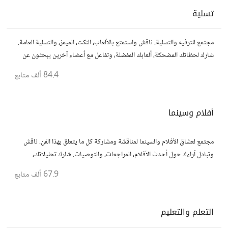
تسلية
مجتمع للترفيه والتسلية. ناقش واستمتع بالألعاب، النكت، الميمز، والتسلية العامة.
شارك لحظاتك المضحكة، ألعابك المفضلة، وتفاعل مع أعضاء آخرين يبحثون عن
المتعة والمرح.
84.4 ألف
متابع
أفلام وسينما
مجتمع لعشاق الأفلام والسينما لمناقشة ومشاركة كل ما يتعلق بهذا الفن. ناقش
وتبادل آراءك حول أحدث الأفلام، المراجعات، والتوصيات. شارك تحليلاتك،
قصصك، واستمتع بنقاشات حول الأفلام والمخرجين والسيناريوهات.
67.9 ألف
متابع
التعلم والتعليم