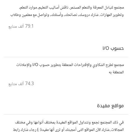
مجتمع لتبادل المعرفة والتعلم المستمر. ناقش أساليب التعليم، موارد التعلم،
وتطوير المهارات. شارك دروسك، نصائحك، وأسئلتك، وتواصل مع معلمين وطلاب
يسعون لتحقيق المعرفة والتفوق.
79.1 ألف
متابع
حسوب I/O
مجتمع لطرح الشكاوي والإقتراحات المتعلقة بتطوير حسوب I/O والإعلانات
المتعلقة به
74.3 ألف
متابع
مواقع مفيدة
في ذلك المجتمع نجمع ونتداول المواقع المفيدة بمختلف أنواعها وفي مختلف
المجالات..شارك الآن المواقع التي أعجبتك أو ترى أنها مفيدة :) رجاء شارك رابط