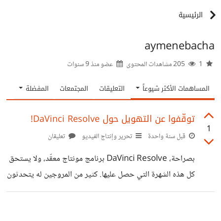
الرئيسية
aymenebacha
1
205 مشاهدات المحتوى
عضو منذ
9 سنوات
المساهمات الأكثر شيوعاً
التعليقات
المجتمعات
المفضلة
توقّفوا عن التهويل حول DaVinci Resolve!
1
قبل سنة واحدة
تحرير وإنتاج الفيديو
تعليقان
بصراحة، DaVinci Resolve برنامج مونتاج معقّد، ولا يستحق
كل هذه الشهرة التي حصل عليها. كثير من المروجين له يتحدثون
وكأنّه الحل السحري للمونتاج، ولكن الحقيقة بعيدة تماماً عن
ذلك. البرنامج ليس عمليًا أبدًا للمبتدئين، وواجهته معقدة، ولا