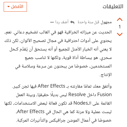
التعليقات
الأفضل
مجهول
أضف ردا
قبل سنة واحدة
1
الحديث عن ميزاته الخرافية فهو في الغالب تضخيم دعائي. نعم،
يحتوي على أدوات احترافية في مجال تصحيح الألوان، لكن ذلك
لا يعني أنه الخيار الأمثل للجميع أو أنه يستحق أن يُقدَّم كـحل
سحري. هو ببساطة أداة قوية، ولكنها لا تناسب جميع
المستخدمين، خصوصًا من يبحثون عن سرعة وسلاسة في
الإنتاج.
وأتفق معك تمامًا مقارنته بـ After Effects فيها تجن كبير.
Fusion داخل Resolve ليس بديلًا حقيقيًا، وبيئة العمل
القائمة على الـNodes قد تكون فعالة لبعض الاستخدامات، لكنها
ليست عملية ولا مرنة كما هي الحال في After Effects،
خصوصًا في أعمال الموشن جرافيكس والتأثيرات المركبة.