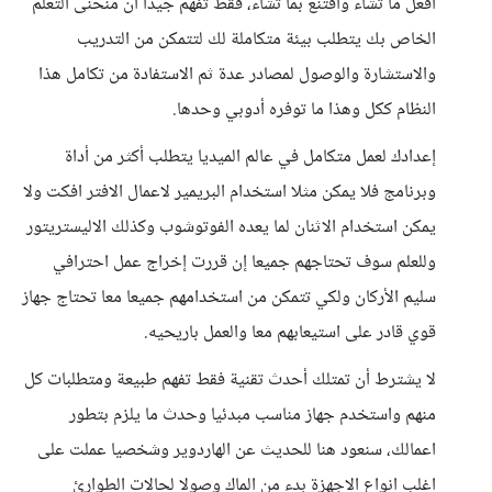
افعل ما تشاء واقتنع بما تشاء، فقط تفهم جيدا أن منحنى التعلم
الخاص بك يتطلب بيئة متكاملة لك لتتمكن من التدريب
والاستشارة والوصول لمصادر عدة ثم الاستفادة من تكامل هذا
النظام ككل وهذا ما توفره أدوبي وحدها.
إعدادك لعمل متكامل في عالم الميديا يتطلب أكثر من أداة
وبرنامج فلا يمكن مثلا استخدام البريمير لاعمال الافتر افكت ولا
يمكن استخدام الاثنان لما يعده الفوتوشوب وكذلك الاليستريتور
وللعلم سوف تحتاجهم جميعا إن قررت إخراج عمل احترافي
سليم الأركان ولكي تتمكن من استخدامهم جميعا معا تحتاج جهاز
قوي قادر على استيعابهم معا والعمل باريحيه.
لا يشترط أن تمتلك أحدث تقنية فقط تفهم طبيعة ومتطلبات كل
منهم واستخدم جهاز مناسب مبدئيا وحدث ما يلزم بتطور
اعمالك، سنعود هنا للحديث عن الهاردوير وشخصيا عملت على
اغلب انواع الاجهزة بدء من الماك وصولا لحالات الطوارئ