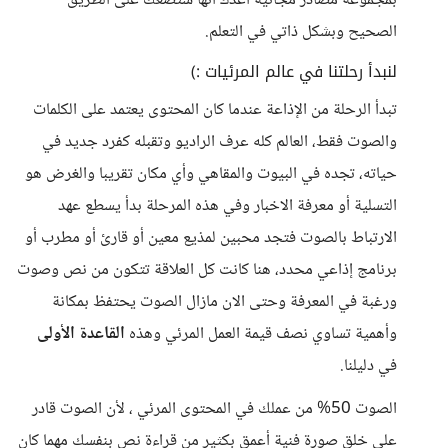
بمجموعة مصادر مجانية أعدك أنها ستضعك على الطريق
الصحيح وبشكل ذاتي في التعلم.
لنبدأ رحلتنا في عالم المرئيات :)
تبدأ الرحلة من الإذاعة عندما كان المحتوى يعتمد على الكلمات
والصوت فقط، العالم كله عرف الراديو وتقبله كفرد جديد في
حياته، تجده في البيوت والمقاهي وأي مكان تقريبا والغرض هو
التسلية أو معرفة الاخبار وفي هذه المرحلة بدأ يسطع عهد
الارتباط بالصوت فتجد محبين لمذيع معين أو قارئ أو مطرب أو
برنامج إذاعي محدد، هنا كانت كل العلاقة تتكون من نص وصوت
ورغبة في المعرفة وحتى الان مازال الصوت يحتفظ بمكانة
وأهمية تساوي نصف قيمة العمل المرئي وهذه
القاعدة الأولى
في دليلنا.
الصوت 50% من عملك في المحتوى المرئي ، لأن الصوت قادر
على خلق صورة فنية أعمق بكثير من قراءة نص بنفسك مهما كان