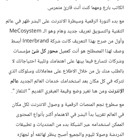
الكاتب بارع ومهما كنت أنت قارئ متمرس.
مع بدء الثورة الرقمية وسيطرة الانترنت على البشر ظهر في عالم
التقنية والتسويق تعريف جديد وهام وهو الـ MeCosystem
وأول من صرح بهذا التعريف كانت شركة Interbrand أبسط
وصف لهذا المصطلح هو أنت كعميل
محور كل شئ
مؤسسات
وشركات تتسارع فيما بينها على اهتمامك وتلبية احتياجاتك لا
بالطلب منك بل من خلال الاطلاع على معاملاتك وسلوكك الذي
تتركه في كل مكان بعد استخدامك خدمات العالم الجديد
عالم
الإنترنت
ومن هنا تغير وضع وقيمة العبقري القديم " التلفاز ".
مع سطوع نجم المنصات الرقمية و وصول الانترنت لكل مكان
في العالم تقريبا بدأ البشر في الاهتمام أكثر بأنواع المحتوى
الممكن استخدامه عبر الشبكة بدء من المنتديات و تطبيقات
الدردشة وصولا لليوم والجميع أصبح ينظر لهاتفه أو لجهازه