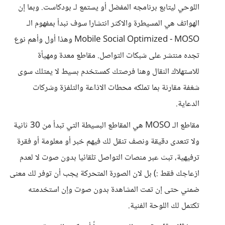
اللوحي ليتابع برنامجه المفضل أو يستمع لـ بودكاست. وبما إن
الهواتف هي المسيطرة والاكثر انتشارا سوف نبدأ بمفهوم الـ
Mobile Social Optimized - MOSO وهذا أول وأهم نوع
تجده منتشر على شبكات التواصل. مقاطع معدة ومهيأة
للاستهلاك النقال وهنا فرصتك كمستخدم بسيط لا يمتلك سوى
شغفة مقارنة بما تملكه محطات الاذاعة والتلفزة وشركات
الدعاية.
مقاطع الـ MOSO هي المقاطع البسيطة التي تبدأ من 30 ثانية
ولا تتعدى دقيقة ونصف تنقل لك فيهم خبر أو معلومة أو فقرة
ترفيهية، تبث عبر منصات التواصل تلقائيا بدون صوت لا لعدم
ازعاجك فقط :) بل لان الصورة المتحركة يجب أن توفر لك معنى
ضمني حتى إن تمت المشاهدة بدون صوت وإن استخدمته
تكتمل لك اللوحة الفنية.