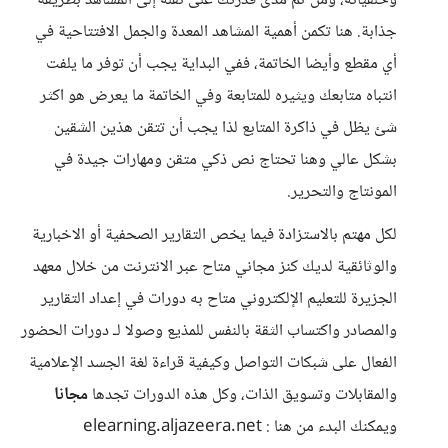
وخلفياته، ومن ثم مدى قدرتك على نقله إلى المشاهد بطريقة
جذابة. هنا تكمن أهمية المشاهد المعدة والجمل الافتتاحية في
أي مقطع وأيضا الخاتمة، ففي البداية يجب أن توفر ما يلفت
انتباه متابعك ويثيره للمتابعة وفي الخاتمة ما يعرض هو اكثر
شئ يظل في ذاكرة المتابع لذا يجب أن تتقن هذين الشقين
بشكل عالي وهنا تحتاج نص ذكي متقن ومهارات جيدة في
المونتاج والتحرير.
لكل مهتم بالاستزادة فيما يخص التقارير الصحفية أو الاخبارية
والوثائقية لديك كنز مجاني متاح عبر الانترنت من خلال معهد
الجزيرة للتعليم الإلكتروني متاح به دورات في إعداد التقارير
والمصادر واكتساب الثقة بالنفس للمذيع وصولا لـ دورات الحضور
الفعال على شبكات التواصل وكيفية قراءة لغة الجسد الإعلامية
والمقابلات وتسويق الذات، وكل هذه الدورات تجدها
مجانا
ويمكنك البدء من هنا : elearning.aljazeera.net