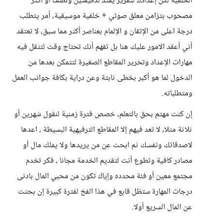
الخلفية لكن إعدادك لتقرير يمتد لدقيقتين ونصف أو أكثر
مصحوب بتزامن معلق صوتي + خلفية موسيقية، أمر يتطلب
درجة اعلى من الإتقان و الإلمام بعناصر أكثر مما سبق، لا تعتقد
أني أعقد الامور عليك هنا بل تفهم أنك تحتاج وقت لتثقل فيه
مهارات الإعداد وتحرير المقاطع الصغيرة لتتمكن بعدها من
الدخول لما هو أكبر بخطى ثابتة وعن دراية بكافة جوانب العمل
ومتطلباته.
إن كنت مهتم بحق بالتعلم، خصص فترة زمنية لنقول شهرين أو
ثلاثة مثلا، لا تعد فيهم إلا المقاطع الترفيهية البسيطة ، اعدها
لاصدقائك ونفسك ثم ابحث عن من يريدها ولا يملك مال أو
مصادر كافية وتطوع أنت لتقديم الخدمة مجانا ، فكر تخدم
مجتمع معين أو فئة محدده وإياك تكون من محبي المال بادنى
درجات المهارة ستظل قابع في هذا الفخ لفترة كبيرة إن بحثت
عن المال السريع أولا.