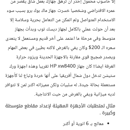
إلا حاسوب محمول إحذر أن ترهق جهازك بعمل شاق يقصر من
عمره الافتراضي وشخصيا خسرت جهاز ماك بوك برو بسبب سوء
الاستخدام المتواصل ولم اتمكن من التعامل بحرية وسلاسة إلا
بعد أن حولت عملي بالكامل لجهاز ديسك توب وبدأت بجهاز
متوسط وفي مرحلة ما اعتمد على آخر قديم ومستعمل لا يتعدى
سعره الـ 200$ وكان يفي بالغرض لاكنه بطيئ في بعض المهام
ويصدر ضجيج قوى مقارنة بالاجهزة الحديثة ويزود حرارة
الغرفة ايضا!! كان جهاز HP xw8400 تقريبا وهذه اجهزة ورك
ستيشن تدخل دول شمال أفريقيا على أنها خردة وتباع لنا كأجهزة
مستعملة بحالة جيدة، له سلبيات ولكن مميزاته اكثر لمن لا تتوافر
لديه ميزانية ويفي بالغرض من حيث الانتاجية.
مثال لمتطلبات الأجهزة المهيئة لإعداد مقاطع متوسطة
وكبيرة .
معالج بـ 6 انوية أو أكثر