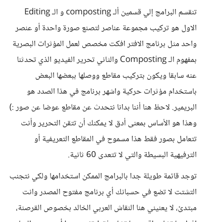
تنقسم البرامج إلي قسمين ألـ composting و الـ Editing
الاول هو تركيب مجموعة عناصر لتصنع صورة واحدة أو عنصر
واحد مثل برنامج الافتر افكت مخصص لعمل المؤثرات البصرية
بمفهوم الـ Composting والثاني تحرير الفيديو الذي تحدثنا
عنه سابقا ويكون بتركيب مقاطع ووصلها ببعضها البعض
باستخدام مؤثرات حركية واشهر برنامج في هذا الصدد هو
البريمير. لاحظ هنا أننا بدانا نتحدث عن مقاطع عوضا عن صور :)
وهذا هو الأساس بمعنى أدق لا يمكنك أن تتقن التحرير وأنت
تتعامل بصور فقط هذا مسموح في المقاطع التعريفية أو
الترفيهية البسيطة والتي لا تتعدى 60 ثانية.
توجد قائمة طويلة جدا بالبرامج الممكن استخدامها ولكي نتجنب
التشتت لا تضع في حسبانك أي برنامج مفتوح المصدر وانت
مبتدئ، لا يعنيني هنا النقاش العربي الخالد بخصوص القرصنة،