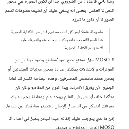
وهنا
ثاني قاعدة
: من الضروري جداً أن تكون الصورة هي محور
النص لا العكس، بمعنى أنه ينبغي عليك أن تضيف معلومات تدعم
الصور لا أن تكرر ما تبرزه.
ملحوظة هامة: ليس كل كاتب محتوى قادر على الكتابة للصورة
هذا قسم قائم بحد ذاته يمكنك البحث عنه والتعرف عليه
للاستزادة.
الكتابة للصورة
الـ MOSO سهل ممتنع بضع صور/مقاطع وصوت وقليل من
المؤثرات والانتقالات يمكنك إعداده بمحرر مرئيات للمبتدئين أو
بمحرر معقد مخصص للمحترفين. وهذه البساطة تفسر لك لماذا
الجميع الأن يغرق الانترنت بهذا النوع من المقاطع ولكن كن
متأكدا خلف أي شئ في العالم يوجد علم ومعادلة يجب عليك
معرفتها لتتمكن من الوصول للإتقان وتتصدر مقاطعك عن غيرها.
إذن ما لذي يتوجب عليك إتقانه جيدا لتبحر بتميز في إعداد الـ
MOSO إنه فن المونتاج يا صديقي.