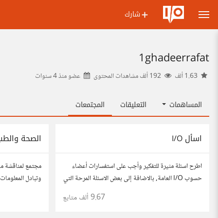
شارك
1ghadeerrafat
1.63 ألف
192 ألف مشاهدات المحتوى
عضو منذ
4 سنوات
المساهمات
التعليقات
المجتمعات
اسأل I/O
الصحة والطب
اطرح اسئلة مثيرة للتفكير وأجب على استفسارات أعضاء
مجتمع لمناقشة م
حسوب I/O العامة, بالاضافة إلى بعض الاسئلة المرحة التي
وتبادل المعلومات 
تستمتع بها وتساعدك على التعرف على افكار المتابعين.
شارك مقالاتك، ن
9.67 ألف
متابع
الفكرة مأخوذة من مجتمع AskReddit
مهتمين بالصحة.