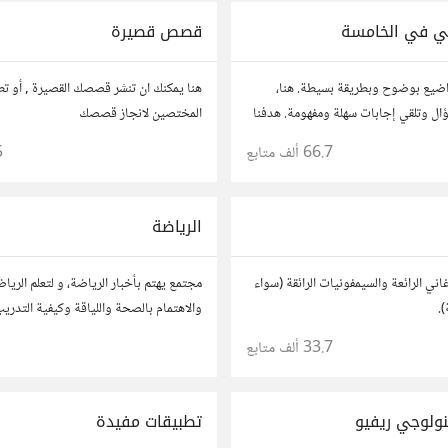
ي في الخامسة
قصص قصيرة
اضيع بوضوح وبطريقة بسيطة. هنا،
هنا يمكنك ان تنشر قصصك القصيرة , أو ت
ل وتلقي إجابات سهلة ومفهومة. هدفنا
المختصين لانجاز قصصك
ت لتكون سهلة على الجميع، تمامًا كما لو
66.7 ألف
متابع
5
من عمرك.
الرياضة
اني الرائعة والسيمفونيات الرائقة (سواء
مجتمع يهتم بأخبار الرياضة، و لتعلم الريا
).
والاهتمام بالصحة واللياقة وكيفية التدر
33.7 ألف
متابع
نولوجي ريفيو
تطبيقات مفيدة