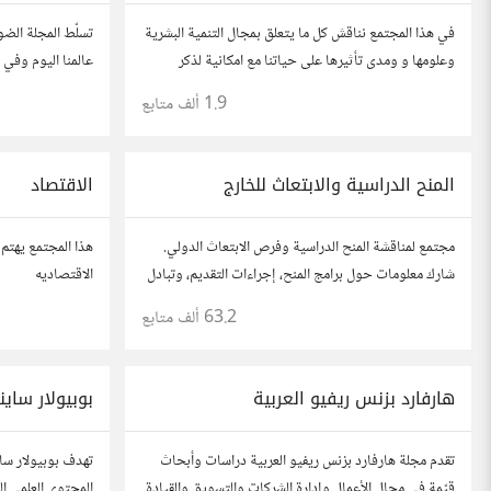
في هذا المجتمع نناقش كل ما يتعلق بمجال التنمية البشرية
تسلّط المجلة الض
وعلومها و ومدى تأثيرها على حياتنا مع امكانية لذكر
عالمنا اليوم وفي 
تجربتك وخبرتك فى هذا المجال ووضع مقالات وروابط
إلى الذكاء الاصط
1.9 ألف
متابع
وفيديوهات مفيدة تعمل على التحفيز والنجاح والتقدم
الفضاء. https://technologyreview.ae/
المنح الدراسية والابتعاث للخارج
الاقتصاد
مجتمع لمناقشة المنح الدراسية وفرص الابتعاث الدولي.
هذا المجتمع يهتم 
شارك معلومات حول برامج المنح، إجراءات التقديم، وتبادل
الاقتصاديه
نصائح حول الدراسة في الخارج. استفد من تجارب الآخرين
63.2 ألف
متابع
وشارك تجربتك.
هارفارد بزنس ريفيو العربية
بوبيولار ساي
تقدم مجلة هارفارد بزنس ريفيو العربية دراسات وأبحاث
تهدف بوبيولار ساي
قيّمة في مجال الأعمال وإدارة الشركات والتسويق والقيادة.
المحتوى العلمي ا