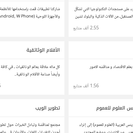
وء على مستجدات التكنولوجيا التي تشكّل
شاركنا تطبيقات قمت بإستخدامها للأنظمة ا
المستقبل، من الآلات الذكية والبلوك تشين
ناعي وتكنولوجيا الأعمال وحتى عالم
شارك (روابط مباشرة) للتطبيق من داخل الم
2.55 ألف
متابع
1
حالة وجود عدة تطبيقات أو شرح مطول ش
الأفلام الوثائقية
بعلم الاقتصاد و مناقشه الامور
كل ماله علاقة بعالم الوثائقيات ، في كافة 
وأيضاً صناعة الأفلام الوثائقية..
1.56 ألف
متابع
5
نس العلوم للعموم
تطوير الويب
نس العربية (العلوم للعموم) إلى إثراء
مجتمع لمناقشة وتبادل الخبرات حول تطوي
لعربي عبر الإنترنت، ووضع المحتوى
أحدث التقنيات، اللغات، والأدوات في عالم 