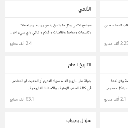
الأنمي
طلب المساعدة من
مجتمع الانمي وكل ما يتعلق به من روابط ومراجعات
وتقييمات وروابط ونقاشات وافلام واغاني واي شيء اخر...
اقرأ قواعد المجتمع من هنا ->
2.2 ألف
متابع
2.4 ألف
متابع
التاريخ العام
ضة وفوائدها
جولة على تاريخ العالم سواءً القديم أو الحديث او المعاصر ،
يب بشكل صحيح.
في كافة الحقب الزمنية ، والأحداث التاريخية..
2.1 ألف
متابع
63.1 ألف
متابع
سؤال وجواب