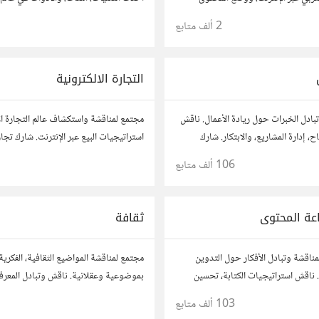
مميز بين يدي القارئ العربي كي يكون
والتطبيقات. شارك مشاريعك، اسأل عن نصا
2 ألف
متابع
إنجازات والتطبيقات المختلفة.
مطورين محترفين وهواة.
التجارة الالكترونية
بادل الخبرات حول ريادة الأعمال. ناقش
مجتمع لمناقشة واستكشاف عالم التجارة ال
، إدارة المشاريع، والابتكار. شارك
استراتيجيات البيع عبر الإنترنت. شارك تج
حك، وأسئلتك، وتواصل مع رواد أعمال
وأسئلتك، وتواصل مع محترفين في هذا الم
106 ألف
متابع
1
روعاتك.
عة المحتوى
ثقافة
مناقشة وتبادل الأفكار حول التدوين
مجتمع لمناقشة المواضيع الثقافية، الفكرية
ناقش استراتيجيات الكتابة، تحسين
بموضوعية وعقلانية. ناقش وتبادل المعرفة
نتاج المحتوى المرئي والمسموع. شارك
الأدب، الفنون، الموسيقى، والعادات.
103 ألف
متابع
وتواصل مع كتّاب ومبدعين آخرين.