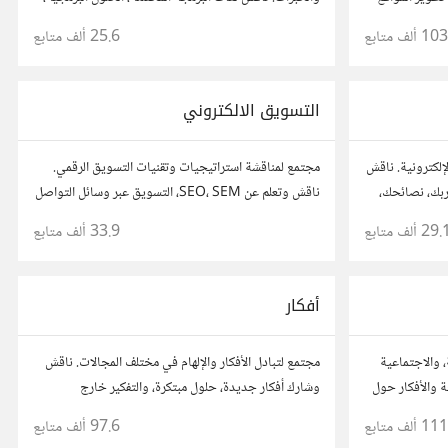
ئح، وتعاون مع
والمشاريع.
103 ألف
متابع
25.6 ألف
متابع
التسويق الالكتروني
إلكترونية. ناقش
مجتمع لمناقشة استراتيجيات وتقنيات التسويق الرقمي.
اربك، نصائحك،
ناقش وتعلم عن SEO، SEM، التسويق عبر وسائل التواصل
جال.
الاجتماعي، وتحليل البيانات. شارك تجاربك، نصائحك،
29. ألف
متابع
33.9 ألف
متابع
وأسئلتك، وتواصل مع متخصصين في هذا المجال.
أفكار
، والاجتماعية
مجتمع لتبادل الأفكار والإلهام في مختلف المجالات. ناقش
 والأفكار حول
وشارك أفكار جديدة، حلول مبتكرة، والتفكير خارج
الصندوق. شارك بمقترحاتك وأسئلتك، وتواصل مع مفكرين
111 ألف
متابع
97.6 ألف
متابع
آخرين.