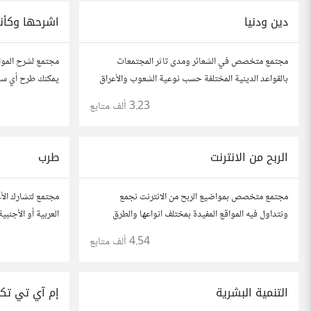
دين ودنيا
اشرحها وكأن
مجتمع متخصص في الشعائر ومدى تاثر المجتمعات
مجتمع لشرح المو
بالقواعد الدينية المختلفة حسب نوعية الشعوب والأعراق
يمكنك طرح أي سؤا
هو تبسيط المعلوما
3.23 ألف
متابع
كنت في الخامسة 
الربح من الانترنت
طرب
مجتمع متخصص بمواضيع الربح من الانترنت نجمع
مجتمع لتشارك الأغ
ونتداول فيه المواقع المفيدة بمختلف انواعها والطرق
العربية أو الأجنبية
المفيدة والفعالة . شاركونا بخبراتكم و تجاربكم و
4.54 ألف
متابع
استفساراتكم و أرائكم.
التنمية البشرية
إم آي تي تك