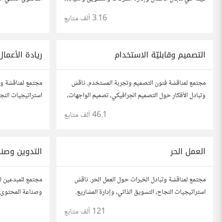
العلمي والتقني ال
3.16 ألف
متابع
مطلعاً على أهم ال
التصميم وقابليّة الاستخدام
ريادة الأعمال
مجتمع لمناقشة فنون التصميم وتجربة المستخدم. ناقش
مجتمع لمناقشة وت
وتبادل الأفكار حول التصميم الجرافيكي، تصميم الواجهات،
استراتيجيات النجاح
وقابلية الاستخدام. شارك أفكارك وأسئلتك، وتواصل مع
أفكارك، قصص نجا
46.1 ألف
متابع
مصممين ومتخصصين في تحسين تجربة المستخدم.
آخرين لتطوير مش
العمل الحر
التدوين وصنا
مجتمع لمناقشة وتبادل الخبرات حول العمل الحر. ناقش
مجتمع للمبدعين ل
استراتيجيات النجاح، التسويق الذاتي، وإدارة المشاريع.
وصناعة المحتوى. 
شارك قصصك، نصائحك، وأسئلتك، وتواصل مع محترفين
محركات البحث، وإ
121 ألف
متابع
في مختلف المجالات.
أفكارك وأسئلتك، 