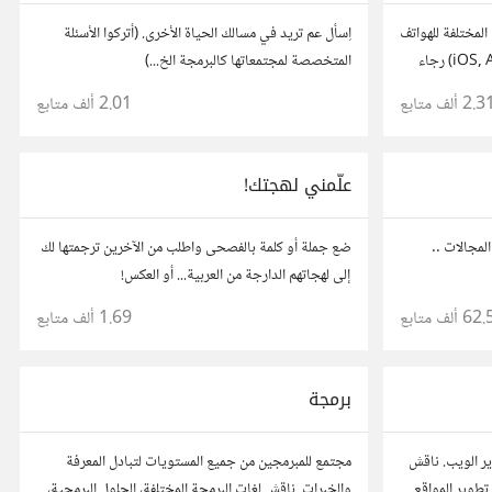
لمختلفة للهواتف
اِسأل عم تريد في مسالك الحياة الأخرى. (أتركوا الأسئلة
والأجهزة اللوحية (iOS, Android, W Phone) رجاء
المتخصصة لمجتمعاتها كالبرمجة الخ...)
تجر..إلا في
2.3 ألف
متابع
2.01 ألف
متابع
اركها كموضوع
علّمني لهجتك!
المجالات ..
ضع جملة أو كلمة بالفصحى واطلب من الآخرين ترجمتها لك
إلى لهجاتهم الدارجة من العربية... أو العكس!
62. ألف
متابع
1.69 ألف
متابع
برمجة
ر الويب. ناقش
مجتمع للمبرمجين من جميع المستويات لتبادل المعرفة
تطوير المواقع
والخبرات. ناقش لغات البرمجة المختلفة، الحلول البرمجية،