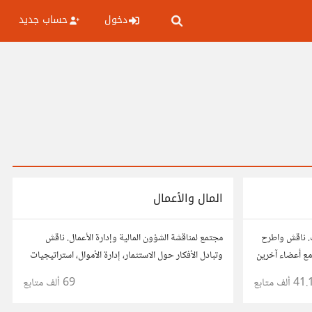
دخول
حساب جديد
المال والأعمال
. ناقش واطرح
مجتمع لمناقشة الشؤون المالية وإدارة الأعمال. ناقش
ع أعضاء آخرين
وتبادل الأفكار حول الاستثمار، إدارة الأموال، استراتيجيات
ذ قراراتك.
النمو، وتحليل الأسواق. شارك نصائحك، تجاربك، وأسئلتك،
41. ألف
متابع
69 ألف
متابع
وتواصل مع محترفين ورجال أعمال آخرين.