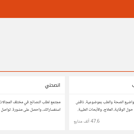
انصحني
واضيع الصحة والطب بموضوعية. ناقش
مجتمع لطلب النصائح في مختلف المجالات
حول الوقاية، العلاج، والأبحاث الطبية.
استفساراتك، واحصل على مشورة. تواصل م
صائحك، وأسئلتك، وتواصل مع أشخاص
للحصول على أفكار وحلول تساعدك في اتخا
47.6 ألف
متابع
1