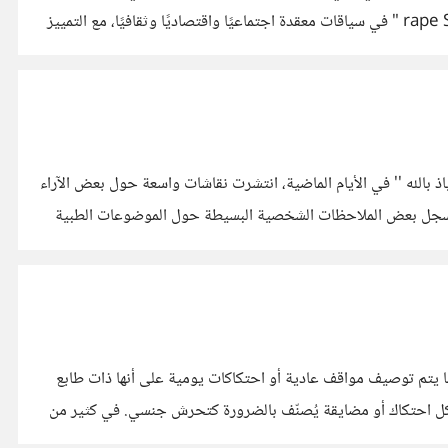
مصطلحات درامية واسعة مثل «الإتجار بالبشر trafficking» أو «الاستغلال grooming» او "الدعارة sex work" و"الاغتصابrape Statutory " في سياقات معقدة اجتماعيًا واقتصاديًا وثقافيًا، مع التمييز
" المنع اصبح شبيه بالتشدد الديني فالدهون حرام والزيوت لاتجوز واللحوم مكروهة واللبن هناك مذاهب تمنعه اما السكر فهو من الكبائر والعياذ بالله '' في الأيام الماضية، انتشرت نقاشات واسعة حول بعض الآراء
م أسجل بعض الملاحظات الشخصية البسيطة حول الموضوعات الطبية
ما يتم توصيف مواقف عادية أو احتكاكات يومية على أنها ذات طابع
 بالفعل، لكن ليس كل احتكاك أو مضايقة يُصنّف بالضرورة كتحرش جنسي. في كثير من