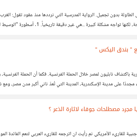
لطاولة بدون تجميل. الرواية المدرسية التي نرددها منذ عقود تقول: الغرب كان
"ترجمنا أرسطو وأفلاطون، ثم ترجموهم عنا". هذ
حاجة إلينا ليعرف أسلافه الفكريين، بل كان بحاجة فقط
ع " بندق اليكس "
ندرية باكتشاف نابليون لمصر خلال الحملة الفرنسية. فكما أن الحملة الفر
أن تكون العاصمة الثانية، لكنها تعاني من غياب الاهتمام الواضح. وخاصة
ا مجرد مصطلحات جوفاء لاثارة الذعر ؟
ملحوظة : هذا