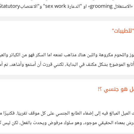
ى «اتجار بالبشر») كثيرًا ما يُستخدم مصطلح
للطيبات"
أتابع الموضوع بشكل مكثف في البداية، لكنني قررت أن أستمع وأشاهد، ث
منع صحيح
ل هو جنسي ؟!
لميل المبالغ فيه إلى إضفاء الطابع الجنسي على كل موقف تقريبًا. فكثيرًا 
كون مختلفًا تمامًا. لا يمكن إنكار أن التحرش بمعناه الحقيقي موجود، وهو سلوك مرفوض ويحدث
تكدس، خاصة في