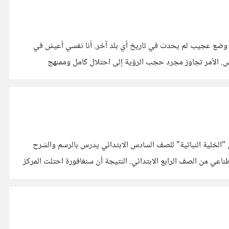
 في وضع عجيب لم يحدث في تاريخ أي بلد آخر. أنا نفسي أعيش في
مدينة ساحلية كالإسكندرية منذ تسع سنوات كاملة، ومع ذلك لا أرى البحر نهائيا، لقد حُرمت منه تماما كأنني لا أسكن مدينة ساحلية من الأساس. الأمر تجاوز مجرد حجب الرؤية إلى احتلال كامل وممنهج
منذ التسعينات. درس "الخلية النباتية" للصف السادس الابتدائي يدرس بالرسم والشرح
سنغافورة تراجع منهج الرياضيات كل ست سنوات، وآخر مراجعة سنة 2020 أدخلت الذكاء الاصطناعي من الصف الرابع الابتدائي. النتيجة أن سنغافورة احتلت المركز