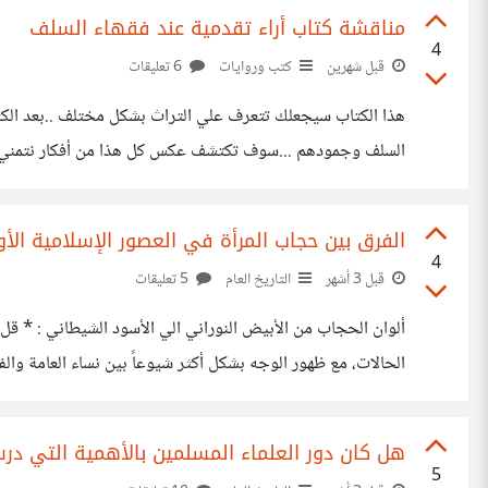
مناقشة كتاب أراء تقدمية عند فقهاء السلف
4
قبل شهرين
كتب وروايات
6 تعليقات
هذا الكتاب سيجعلك تتعرف علي التراث بشكل مختلف ..بعد الكثير 
السلف وجمودهم ...سوف تكتشف عكس كل هذا من أفكار نتمني أنها م
غوص او تعمق في تراثنا الفقهي الذاخر ...في هذا الكتاب اقتصر
الفرق بين حجاب المرأة في العصور الإسلامية الأ
4
قبل 3 أشهر
التاريخ العام
5 تعليقات
ألوان الحجاب من الأبيض النوراني الي الأسود الشيطاني : * قل 
الحالات، مع ظهور الوجه بشكل أكثر شيوعاً بين نساء العامة وال
والحياة الاجتماعية. أما التحول نحو الزي الأسود الكامل الموحد، 
هل كان دور العلماء المسلمين بالأهمية التي درس
5