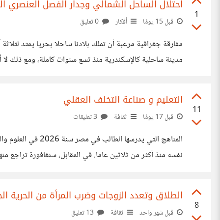
احتلال الساحل الشمالي وجدار الفصل العنصري ا
1
قبل 15 يومًا
أفكار
0 تعليق
مفارقة جغرافية مرعبة أن تملك بلادنا ساحلا بحريا يمتد لثلا
للمساحات العامة؛ لقد جربت السفر بسيارات الأجرة حتى مرسى
التعليم و صناعة التخلف العقلي
11
قبل 17 يومًا
ثقافة
3 تعليقات
المناهج التي يدرس
الأول عالميا في اختبار TIMSS 2023 للرياضيات والعلوم. الطالب المصري يدرس في 2026 معرفة أنتجت في الثمانينات، والطالب السنغافوري يدرس معرفة
الطلاق وتعدد الزوجات وضرب المرأة من الحرية ا
8
قبل شهر واحد
ثقافة
13 تعليق