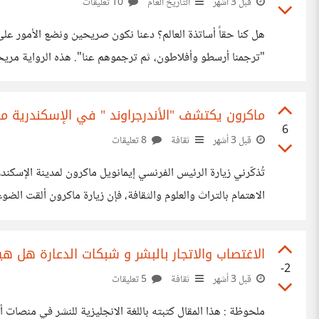
قبل 3 أشهر
التاريخ العام
10 تعليقات
هل كنا حقاً أساتذة العالم؟ دعنا نكون صريحين ونضع الأمور على ا
ومحفوظة في مكتبات بيزنطة وروما والفاتيكان. الغرب لم يكن ب
ماكرون يكتشف "الأندرجراوند " في الإسكندرية م
6
قبل 3 أشهر
ثقافة
8 تعليقات
تُذكّرني زيارة الرئيس الفرنسي إيمانويل ماكرون لمدينة الإسك
الإسكندرية بطريقة جيدة جدًّا، وسلطت الضوء على مدينة يفترض 
الاغتصاب والاتجار بالبشر و شبكات الدعارة هل هي
-2
قبل 3 أشهر
ثقافة
5 تعليقات