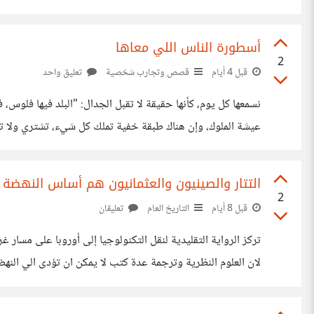
حاجز الـ 2.0 والـ 1.5) وبين القفزات الاقتصادية والتكنولوجية العملاقة. إن سحق معدلات الإنجاب ليس مجرد خيار اجتماعي، بل هو "مفتاح
أسطورة الناس اللي معاها
2
قبل 4 أيام
قصص وتجارب شخصية
تعليق واحد
فلم أر إلا الكفاف. صاحب
التتار والصينيون والعثمانيون هم أساس النهضة ال
2
قبل 8 أيام
التاريخ العام
تعليقان
تركز الرواية التقليدية لنقل التكنولوجيا إلى أوروبا على مس
الشاهق والتفوق البحري يستلزم معرفة عملية واحتكاك قوى بمهن