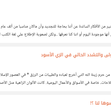
من الأفكار السائدة عن أننا بحاجة للتجديد وأن ماكان مناسبا من ألف عام لم
وجودة اليوم أو اننا كنا نعرفها ..ولكن لصعوبة الإطلاع علي لغة الكتب القد
 دوري
ولى والتشدد الحالي في الزي الأسود
من حرم زينة الله التي أخرج لعباده والطيبات من الرزق * في العصور الإسلا
فلاحات، خاصة في الأسواق والأعمال اليومية. كانت الألوان الزاهية مثل الأص
ومافيه من القبح والتشدد، فقد جاء متأخراً نسبياً،
وها لنا ؟!