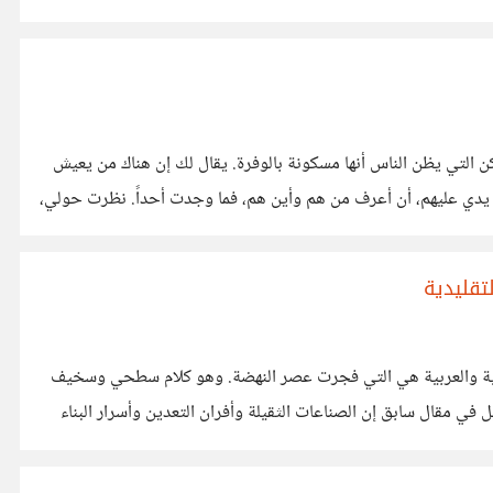
ا ذُكر الساحل، أو الأحياء الراقية، أو الأماكن التي يظن الناس أنها مسكونة بالوفرة. يقال لك إن هناك من يعيش
عيشة الملوك، وإن هناك طبقة خفية تملك كل شيء، تشتري ولا تنتهي، وتسكن حيث لا نسكن. وقد حاولت طويلاً أن أبحث عن هؤلاء، أن أضع يدي عليهم، أن أعرف من هم وأين هم، فما وجدت أحداً. نظرت حولي،
تقليدية
ونانية والعربية هي التي فجرت عصر النهضة. وهو كلام سطحي وسخيف
لان العلوم النظرية وترجمة عدة كتب لا يمكن ان تؤدى الي النهضة الضخمة التي شهدتها اوروبا في عصر النهضة وقد تحدثت عن هذا بالتفصيل في مقال سابق إن الصناعات الثقيلة وأفران التعدين وأسرار البناء