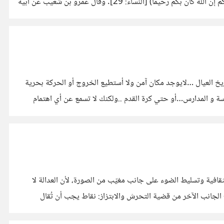
[البقرة: 188]. سورة النساء: الآية نصاً: (يا أيها الذين آمنوا لا تأكلوا أموالكم بينكم بالباطل إلا أن تكون تجارة عن تراض منكم ولا تقتلوا أنفسكم إن الله كان بكم رحيماً) [النساء: 29]. وقال عمرو بن شعيب عن أبيه
يخ العيال …لايوجد مكان آمن ولا أستطيع الخروج أو الحركة بحرية
اسة و المدارس…أو حتي كرة القدم ..ولكنك لا تسمع عن أي اهتمام
قافية وتسليط الضوء على جانب مغيّب من الصورة، لأن العدالة لا
- الجانب الآخر من قضية التحرش والابتزاز: نقاط يجب أن تُقال