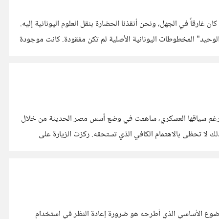
 غارقاً في الجهل، ونحن أنقذنا الحضارة بنقل العلوم اليونانية إليه.
ه الرواية مريحة، لكنها تواجه مشكلة كبيرة ..هي غير دقيقة تاريخياً. 1. أسطورة "الوسيط الوحيد" المخطوطات اليونانية الأصلية لم تكن مفقودة. كانت موجودة
نسية، رغم سياقها العسكري، ساهمت في وضع أسس مصر الحديثة من خلال
الاهتمام بالتراث والعلوم والثقافة، فإن زيارة ماكرون ألقت الضوء مجددًا على مدينة الإسكندرية، المدينة التي تُعدّ ثاني أكبر مدن مصر، ومع ذلك لا تحظى بالاهتمام الكافي الذي تستحقه. ركزت الزيارة على
 المقال كتبته باللغة الانجليزية للنشر في منصات أجنبية للقاريء الأمريكي ثم رأيت ان اترجمه للقاريء العربي لتعم الفائدة الموضوع الأساسي الذي أطرحه هو ضرورة إعادة النظر في استخدام