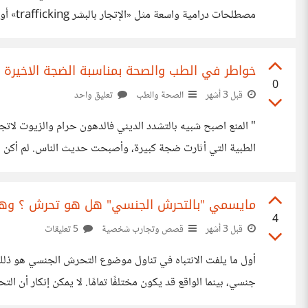
بين الظلم الحقيقي وبين الاختيارات الصعبة التي يتخذها الأفراد تحت ضغط الظروف. 1. العمل والعلاقات الاقتصادية (ما يُسم
خواطر في الطب والصحة بمناسبة الضجة الاخيرة "
0
قبل 3 أشهر
الصحة والطب
تعليق واحد
الطبية التي أثارت ضجة كبيرة، وأصبحت حديث الناس. لم أكن 
التي نعيشها يومياً. سأكتبها بأسلوب هادئ ومباشر، بعيداً عن التعقيد. - السكر والحلويات.. المبالغة في ال
مايسمي "بالتحرش الجنسي" هل هو تحرش ؟ وه
4
قبل 3 أشهر
قصص وتجارب شخصية
5 تعليقات
أول ما يلفت الانتباه في تناول موضوع التحرش الجنسي هو ذلك ا
جنسي، بينما الواقع قد ي
الأحيان، تكون الأسباب أكثر بساطة، مثل الزحام الشديد أو ال