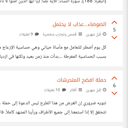
عن جده: (ولا تقعدوا بكل صراط توعدون وتصدون عن
الضوضاء…عذاب لا يحتمل
5
قبل شهرين
قصص وتجارب شخصية
9 تعليقات
كل يوم أضطر للتعامل مع مأساة حياتي وهي حساسية الإزعاج من 
بسبب الحساسية المفرطة …بدأت منذ زمن بعيد ولكنها في ازدياد …
بالبيئة الهادئة ..الاهتمام بالبيئة يركز علي الهواء النظيف أم
حملة افضح المتحرشات
6
قبل شهرين
أفكار
10 تعليقات
تنويه ضروري إن الغرض من هذا الطرح ليس الدعوة إلى حملة عنصري
تتحقق إلا إذا استمعنا إلى جميع الأطراف ورأينا المشهد كاملاً.
السلطة والقوة ليست حكراً على الرجال إذا كان هناك رجل