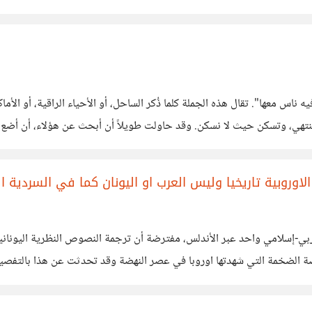
نسمعها كل يوم، كأنها حقيقة لا تقبل الجدال: "البلد فيها فلوس، فيه ناس معها". تقال هذه الجملة كلم
اوروبية تاريخيا وليس العرب او اليونان كما في السردية ال
ار غربي-إسلامي واحد عبر الأندلس، مفترضة أن ترجمة النصوص النظرية الي
دسين وصناع وعلماء وهو ماكان متوفرا عند العثمانيين وليس