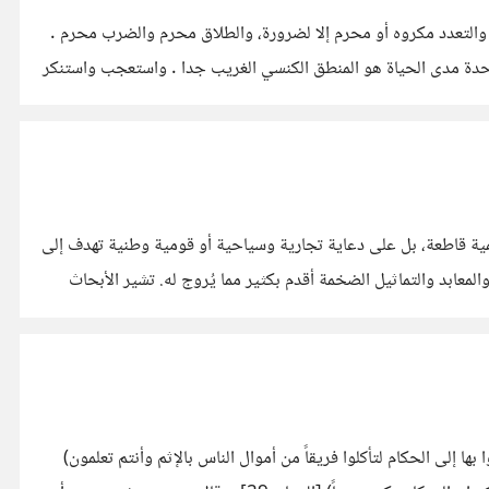
، والتعدد مكروه أو محرم إلا لضرورة، والطلاق محرم والضرب محرم .
وهذا يتعارض مع القرآن و مع فعل النبي الذي تزوج كثيرا . التعدد ليس عيباً يحتاج إلى تبرير. بل هو ميزة تحررية. حبس الرجل مع امرأة واحدة مدى الحياة هو المنطق الكنسي الغريب جدا . واستعجب واستنكر
لمية قاطعة، بل على دعاية تجارية وسياحية أو قومية وطنية تهدف إلى
حقيقة الثابتة أن الأهرامات والمعابد والتماثيل الضخمة أقدم بكثير مما يُروج له. تشير الأبحاث
ا إلى الحكام لتأكلوا فريقاً من أموال الناس بالإثم وأنتم تعلمون)