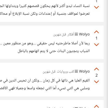
1
نسبة النساء تبدو أكثر لأنهم يحكون قصصهم كثيرا ويتداولها الج
تعرضوا لمواقف جنسية أو إعتداءات ولكن نسبة الإبلاغ أو محاكمة
Wolyo
أفكار
قبل شهرين
1
ربما لأن أصلا ماطرحتيه ليس حقيقي ...وهو من منظور معين ...
الشباب يتجنبون البنات حتي لا يتم اتهامهم بالباطل
Wolyo
كتب وروايات
قبل شهرين
2
القيم العليا هي ذاتها في كل زمان ...ولكن ان تحبس الدين في 
وسلبي هي التي تسيء أما التي تجعله واسعا وجميلا فهي الأفضل 
الدين كأنه معادى لكل شيء غربي أو جميل