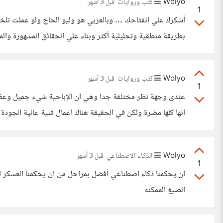
Wolyo
كتب وروايات
قبل 3 أشهر
1
أشكرك علي انفتاحك ... وبالعربي هو وليو الحاج ولو عملت تل
بطريقة منطقية وتحليلية أكثر وبناء علي الحقائق المشهورة والم
الديسلايك وبالتالي فلن يظهر اصلا وكثير قد يعتبروه تحريضا 
Wolyo
كتب وروايات
قبل 3 أشهر
1
عندى وجهة نظر مختلفة جدا وهي ان الإباحية شيء جميل وعظيم 
انها كلها مضرة ولكن في الحقيقة هناك اعمال فنية عالية الجودة
ماذا سيحدث
Wolyo
الذكاء الاصطناعي
قبل 3 أشهر
1
ان يحكمنا ذكاء اصطناعي أفضل بمراحل من ان يحكمنا العسكر او ال
الصيغ الممكنه