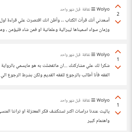
Wolyo
ثقافة
قبل شهر واحد
2
وزمان سواء اسميناها ليبرالية وعلمانية او فمن شاء فليؤمن ، وم
للوصول الي مستقبل افضل وفهم حضاري متبادل 2.بالنسبة لحفص فقد اتهم
Wolyo
ثقافة
قبل شهر واحد
1
من الكتب السلفية واكتفيت أنا بوضع العناوين وبعض الجمل ال
Wolyo
ثقافة
قبل شهر واحد
1
ياليت عندنا دراسات اكثر تستكشف فكر المعتزلة او تراثنا المن
واهتمام كبير