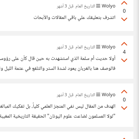
Wolyo
التاريخ العام
قبل 3 أشهر
0
اتشرف بتعليقك علي باقي المقالات والأبحاث
Wolyo
التاريخ العام
قبل 3 أشهر
4
أولا حديث أم سلمة الذي استشهدت به حين قال كأن على رؤوسهن 
فالوصف هنا بالغربان يعود لشدة الستر والتلفع في عتمة الليل
جهلاً لغوياً فادحاً بسياق لغة العرب؛ إذ إن كلمة السواد
Wolyo
التاريخ العام
قبل 3 أشهر
0
"لولا المسلمون لضاعت علوم اليونان" الحقيقة التاريخية المغيبة
(Macedonian Renaissance) في القرن التاسع والعاشر الميلادي في القسطنطينية، حيث نشطت حركة نسخ كبرى للمخطوطات اليونانية القديمة وحفظها. قنوات النقل