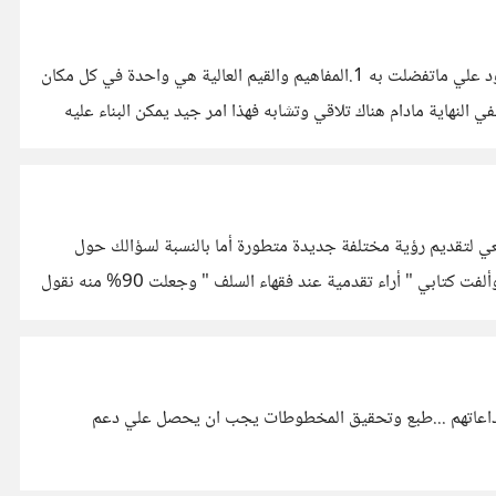
أسعدني أنك قرأت الكتاب .. وأظن انك اقتصرت علي قراءة اول فصلين فقط .. لانك لم تذكر اي شيء عن الابواب الاخري ..وهذه بعض الردود علي ماتفضلت به 1.المفاهيم والقيم العالية هي واحدة في كل مكان
 النهاية مادام هناك تلاقي وتشابه فهذا امر جيد يمكن البناء عليه
شكرا لك علي مشاركتك ...ان ماتفضلت به هو مايسمي بالرواية التقليدية الكلاسيكية الرسمية ..وأنا دائما في كل أبحاثي ومقالاتي وكتبي أسعي لتقديم رؤية مختلفة جديدة متطورة أما بالنسبة لسؤالك حول
الفقه فأنا أطالب بالرجوع للفقه القديم ولكن بشرط الرجوع الي المصادر الأصلية القديمة بلا ملخصات او مختصرات او كتب مؤلفة حديثا .. وألفت كتابي " أراء تقدمية عند فقهاء السلف " وجعلت 90% منه نقول
ء وابداعاتهم ...طبع وتحقيق المخطوطات يجب ان يحصل علي دعم