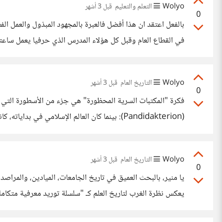
Wolyo
التعلم والتعليم
قبل 3 أشهر
0
بالفعل اعتقد ان هذا أفضل فالعبرة بالمجهود المبذول والعمل ال
في القطاع العام وقبل كل هؤلاء المدرس الذي حرفيا يعمل ساعت
Wolyo
التاريخ العام
قبل 3 أشهر
0
(Pandidakterion): بينما كان العالم الإسلامي
"مناهج دراسية" يقودها علماء مثل "ليون الرياضي" الذي كان يدرّس إقليدس وأرشميدس في العلن. 2
Wolyo
التاريخ العام
قبل 3 أشهر
0
يا منير، بالبحث العميق في تاريخ الجامعات، الميادين، والمراصد
وبراهمانغوبتا (Brahmagupta): علماء الرياضيات والفلك من الهند. يُكرمون في معاهد تاريخ العلوم والجامعات الغربية (مثل أقسام الرياضيات في