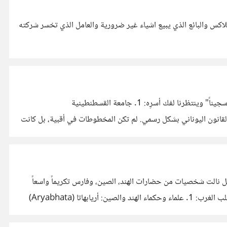
كلاكس والبائع الذي يبيع اشياء غير ضرورية والعامل الذي تخسر شركته
فكرة "المكتبات السرية المحظورة" هي جزء من الأسطورة التي صُدرت لنا لتضخيم دورنا. إليك الوقائع التي تثبت أن العلم اليوناني لم يكن "سجيناً" وينتظرنا لفك أسرِه: 1. جامعة القسطنطينية
ندسة، والقانون اليوناني بشكل رسمي. لم تكن المخطوطات في أقبية، بل كانت
، بل نالت شخصيات من حضارات الهند، الصين، وفارس تكريماً واسعاً
يعكس نظرة الغرب لتاريخ العلم كـ "سلسلة توريد معرفية متكاملة" ساهم فيها الجميع. إليك أبرز هذه الشخصيات والأماكن التي تُكرمهم في قلب الغرب: 1. علماء وحكماء الهند والصين: أريابهاتا (Aryabhata)