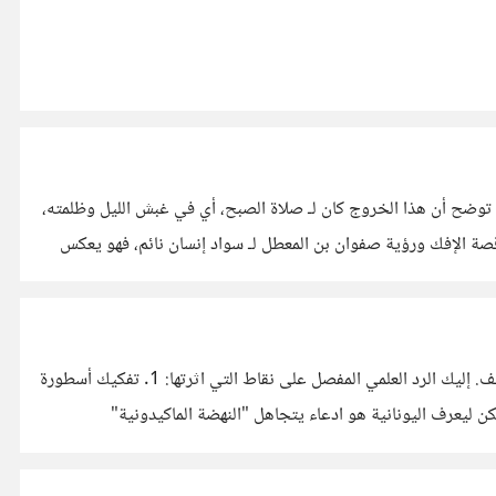
 توضح أن هذا الخروج كان لـ صلاة الصبح، أي في غبش الليل وظلمته،
قصة الإفك ورؤية صفوان بن المعطل لـ سواد إنسان نائم، فهو يعكس
الهدف من المقال ليس نفي المنجز العلمي كلياً، بل تفكيك المبالغات، وإعادة وضع الإنجازات في حجمها وسياقها التاريخي الحقيقي دون عواطف. إليك الرد العلمي المفصل على نقاط التي اثرتها: 1. تفكيك أسطورة
كن ليعرف اليونانية هو ادعاء يتجاهل "النهضة الماكيدونية"