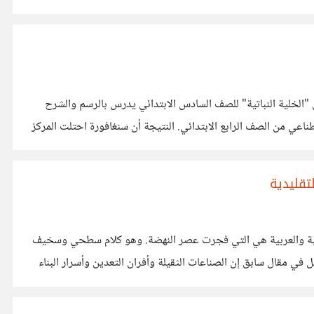
منذ التسعينات. درس "الخلية النباتية" للصف السادس الابتدائي يدرس بالرسم والشرح
سنغافورة تراجع منهج الرياضيات كل ست سنوات، وآخر مراجعة سنة 2020 أدخلت الذكاء الاصطناعي من الصف الرابع الابتدائي. النتيجة أن سنغافورة احتلت المركز
تقليدية
ونانية والعربية هي التي فجرت عصر النهضة. وهو كلام سطحي وسخيف
لان العلوم النظرية وترجمة عدة كتب لا يمكن ان تؤدى الي النهضة الضخمة التي شهدتها اوروبا في عصر النهضة وقد تحدثت عن هذا بالتفصيل في مقال سابق إن الصناعات الثقيلة وأفران التعدين وأسرار البناء