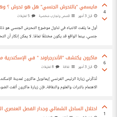
مايسمي "بالتحرش الجنسي" هل هو تحرش ؟ وه
4
قبل 3 أشهر
قصص وتجارب شخصية
5 تعليقات
أول ما يلفت الانتباه في تناول موضوع التحرش الجنسي هو ذلك ا
جنسي، بينما الواقع قد ي
الأحيان، تكون الأسباب أكثر بساطة، مثل الزحام الشديد أو ال
ماكرون يكتشف "الأندرجراوند " في الإسكندرية م
6
قبل 3 أشهر
ثقافة
8 تعليقات
تُذكّرني زيارة الرئيس الفرنسي إيمانويل ماكرون لمدينة الإسك
الإسكندرية بطريقة جيدة جدًّا، وسلطت الضوء على مدينة يفترض 
احتلال الساحل الشمالي وجدار الفصل العنصري ا
1