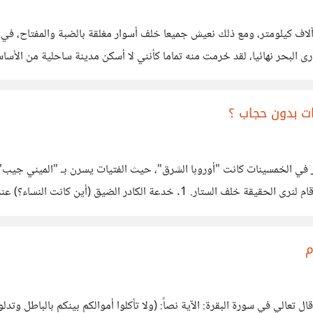
ثة آلاف كيلومتر، ومع ذلك نعيش جميعا خلف أسوار مغلقة بالضبة والمفتاح،
 مطروح، وكانت الصدمة
ت بدون حجاب ؟
مصر في الخمسينات كانت "أوروبا الشرق"، حيث الفتيات يسرن بـ "الميني ج
علينا. لكن، دعونا نترك العواطف جانبًا ونستخدم "المنطق" والأرقام لنرى الحقيقة 
ساء في الشارع كان ضئيلاً جدًا.
م
 في سورة البقرة: الآية نصاً: (ولا تأكلوا أموالكم بينكم بالباطل وتدلوا به