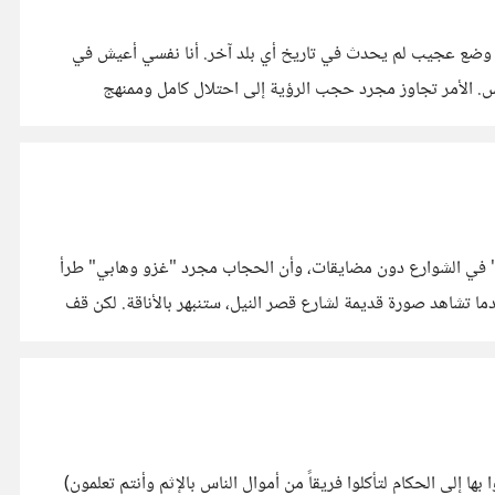
 في وضع عجيب لم يحدث في تاريخ أي بلد آخر. أنا نفسي أعيش في
مدينة ساحلية كالإسكندرية منذ تسع سنوات كاملة، ومع ذلك لا أرى البحر نهائيا، لقد حُرمت منه تماما كأنني لا أسكن مدينة ساحلية من الأساس. الأمر تجاوز مجرد حجب الرؤية إلى احتلال كامل وممنهج
يب" في الشوارع دون مضايقات، وأن الحجاب مجرد "غزو وهابي" طرأ
خلف الستار. 1. خدعة الكادر الضيق (أين كانت النساء؟) عندما تشاهد صورة قديمة لشارع قصر النيل، ستنبهر بالأناقة. لكن قف
ا إلى الحكام لتأكلوا فريقاً من أموال الناس بالإثم وأنتم تعلمون)