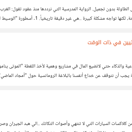
لطاولة بدون تجميل. الرواية المدرسية التي نرددها منذ عقود تقول: الغرب كان
"ترجمنا أرسطو وأفلاطون، ثم ترجموهم عنا". هذ
حاجة إلينا ليعرف أسلافه الفكريين، بل كان بحاجة فقط
ائيين في ذات الوقت
ية والذكاء حتي لاتضيع المال في مشاريع وهمية لأخذ اللقطة "الموتى ينام
يجب أن نتوقف عن خداع أنفسنا بالبلاغة الرومانسية حول "أمجاد الماضي". ا
رق في غبار المقابر أو يستمع إلى قصص معاد
كلاكسات السيارات التي لا تنتهي وأصوات التكاتك ..الي هبد الجيران وصر