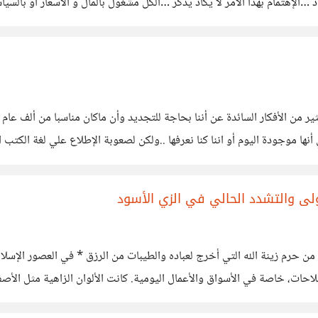
الإهتمام بهذا الأمر لا يكاد يذكر …الكل مشغول بالمال و الأسعار او بالسي
ا الأصوات التي تخترق خصوصيتك يوميا
من الأفكار السائدة عن أننا بحاجة للتجديد وأن ماكان مناسبا من ألف عام لم
وجودة اليوم أو اننا كنا نعرفها ..ولكن لصعوبة الإطلاع علي لغة الكتب القد
 دوري
ولى والتشدد الحالي في الزي الأسود
من حرم زينة الله التي أخرج لعباده والطيبات من الرزق * في العصور الإسلا
فلاحات، خاصة في الأسواق والأعمال اليومية. كانت الألوان الزاهية مثل الأص
ومافيه من القبح والتشدد، فقد جاء متأخراً نسبياً،