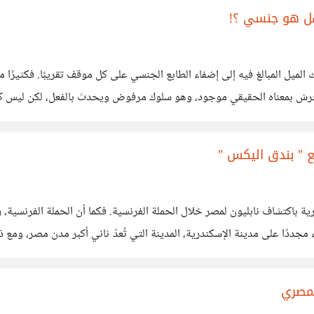
ل هو جنسي ؟!
لميل المبالغ فيه إلى إضفاء الطابع الجنسي على كل موقف تقريبًا. فكثيرًا 
كون مختلفًا تمامًا. لا يمكن إنكار أن التحرش بمعناه الحقيقي موجود، وهو سلوك مرفوض ويحدث
تكدس، خاصة في
ع " بندق اليكس "
ندرية باكتشاف نابليون لمصر خلال الحملة الفرنسية. فكما أن الحملة الفر
أن تكون العاصمة الثانية، لكنها تعاني من غياب الاهتمام الواضح. وخاصة
لمصري