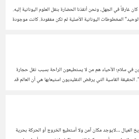
 غارقاً في الجهل، ونحن أنقذنا الحضارة بنقل العلوم اليونانية إليه.
ه الرواية مريحة، لكنها تواجه مشكلة كبيرة ..هي غير دقيقة تاريخياً. 1. أسطورة "الوسيط الوحيد" المخطوطات اليونانية الأصلية لم تكن مفقودة. كانت موجودة
ون في سلام؛ الأحياء هم من لا يستطيعون الراحة بسبب ثقل حجارة
لحقيقة القاسية التي يرفض التقليديون استيعابها هي أن العالم قد
يخ العيال …لايوجد مكان آمن ولا أستطيع الخروج أو الحركة بحرية