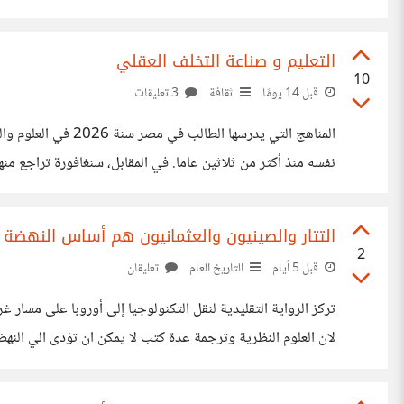
فلم أر إلا الكفاف. صاحب
التعليم و صناعة التخلف العقلي
10
قبل 14 يومًا
ثقافة
3 تعليقات
المناهج التي يدرس
الأول عالميا في اختبار TIMSS 2023 للرياضيات والعلوم. الطالب المصري يدرس في 2026 معرفة أنتجت في الثمانينات، والطالب السنغافوري يدرس معرفة
التتار والصينيون والعثمانيون هم أساس النهضة ال
2
قبل 5 أيام
التاريخ العام
تعليقان
تركز الرواية التقليدية لنقل التكنولوجيا إلى أوروبا على مس
الشاهق والتفوق البحري يستلزم معرفة عملية واحتكاك قوى بمهن