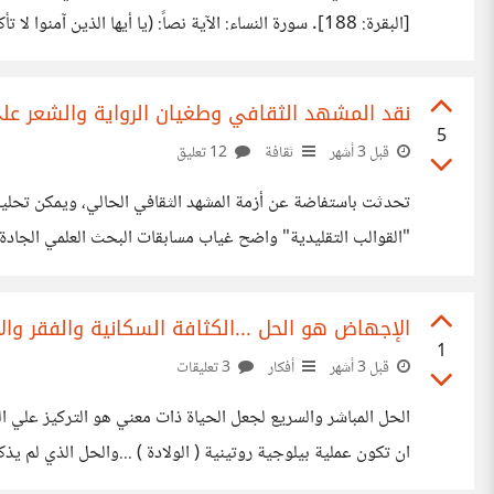
عن جده: (ولا تقعدوا بكل صراط توعدون وتصدون عن
نقد المشهد الثقافي وطغيان الرواية والشعر عل
5
قبل 3 أشهر
ثقافة
12 تعليق
"القوالب التقليدية" واضح غياب مسابقات البحث العلمي الجادة 
الطلبة أو أساتذة الجامعات، مما يقصي المثقف الحر أو الباحث ا
الإجهاض هو الحل ...الكثافة السكانية والفقر وال
1
قبل 3 أشهر
أفكار
3 تعليقات
الحل المباشر والسريع لجعل الحياة ذات معني هو التركيز علي ال
ان تكون عملية بيلوجية روتينية ( الولادة ) ...والحل الذي لم
تدبيس " ...وبالتالي الرحمة من معاناة كل يوم تتلخص في الاهتم