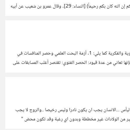
[البقرة: 188]. سورة النساء: الآية نصاً: (يا أيها الذين آمنوا لا تأكلوا أموالكم بينكم بالباطل إلا أن تكون تجارة عن تراض منكم ولا تقتلوا أنفسكم إن الله كان بكم رحيماً) [النساء: 29]. وقال عمرو بن شعيب عن أبيه
تحدثت باستفاضة عن أزمة المشهد الثقافي الحالي، ويمكن تحليل النقاط التي طرحتها من خلال عدة زوايا تعكس واقعاً مليئاً بالتحديات البنيوية والفكرية كما يلي: 1. أزمة البحث العلمي وحصر المنافسات في
إنها تعاني من عدة قيود: الحصر الفئوي: تقتصر أغلب المسابقات على
اليأس ...الانسان يجب ان يكون نادرا وليس رخيصا ..والروح لا يجب
..كثير من الولادات غير مخططة وبدون اي رغبة وقد تكون محض "