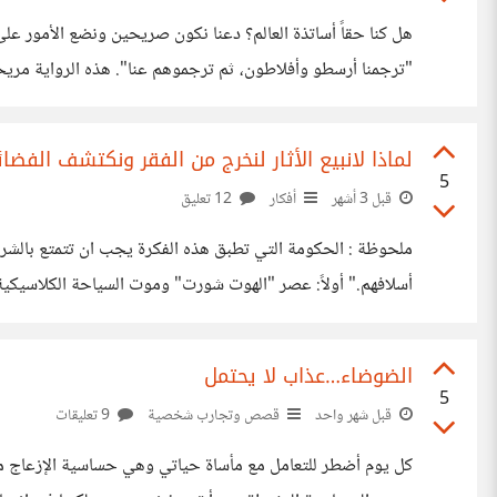
هل كنا حقاً أساتذة العالم؟ دعنا نكون صريحين ونضع الأمور على ا
ومحفوظة في مكتبات بيزنطة وروما والفاتيكان. الغرب لم يكن ب
لماذا لانبيع الأثار لنخرج من الفقر ونكتشف الفض
5
قبل 3 أشهر
أفكار
12 تعليق
ملحوظة : الحكومة التي تطبق هذه الفكرة يجب ان تتمتع بالشرع
أسلافهم." أولاً: عصر "الهوت شورت" وموت السياحة الكلاسيكية 
تغير. المسافر المعاصر، الذي ينفق آلاف الدولارات، لا يأتي ليغ
الضوضاء…عذاب لا يحتمل
5
قبل شهر واحد
قصص وتجارب شخصية
9 تعليقات
كل يوم أضطر للتعامل مع مأساة حياتي وهي حساسية الإزعاج من 