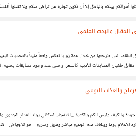
ي المقال والبحث العلمي
مقابل طغيان المسابقات الأدبية كالشعر، وحتى عند وجود مسابقات بحثية، ف
لمستقل الذي لا ينتمي لمؤسسة أكاديمية رسمية. القيود العمرية: تحديد
ازعاج والعذاب اليومي
جودة والكيف وليس الكم والكثرة ...الانفجار السكاني يولد انعدام الجدوى و
 يذكره الاعلام يوما ويخاف منه الجميع مباشر وسهل وسريع ...هو الاجهاض .
ام بالأحياء والموجودين اولا قبل