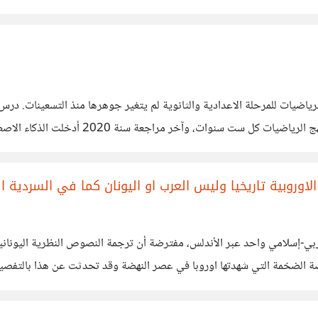
ها الطالب في مصر سنة 2026 في العلوم والرياضيات للمرحلة الاعدادية والثانوية لم يتغير جوهرها 
نفسه منذ أكثر من ثلاثين عاما. في المقابل، 
اوروبية تاريخيا وليس العرب او اليونان كما في السردية ال
ار غربي-إسلامي واحد عبر الأندلس، مفترضة أن ترجمة النصوص النظرية الي
دسين وصناع وعلماء وهو ماكان متوفرا عند العثمانيين وليس