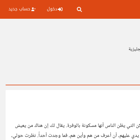
دخول
حساب جديد
جليزية
ا ذُكر الساحل، أو الأحياء الراقية، أو الأماكن التي يظن الناس أنها مسكونة بالوفرة. يقال لك إن هناك من يعيش
عيشة الملوك، وإن هناك طبقة خفية تملك كل شيء، تشتري ولا تنتهي، وتسكن حيث لا نسكن. وقد حاولت طويلاً أن أبحث عن هؤلاء، أن أضع يدي عليهم، أن أعرف من هم وأين هم، فما وجدت أحداً. نظرت حولي،