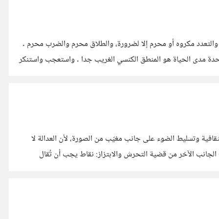
، والتعدد مكروه أو محرم إلا لضرورة، والطلاق محرم والضرب محرم .
وهذا يتعارض مع القرآن و مع فعل النبي الذي تزوج كثيرا . التعدد ليس عيباً يحتاج إلى تبرير. بل هو ميزة تحررية. حبس الرجل مع امرأة واحدة مدى الحياة هو المنطق الكنسي الغريب جدا . واستعجب واستنكر
قافية وتسليط الضوء على جانب مغيّب من الصورة، لأن العدالة لا
- الجانب الآخر من قضية التحرش والابتزاز: نقاط يجب أن تُقال