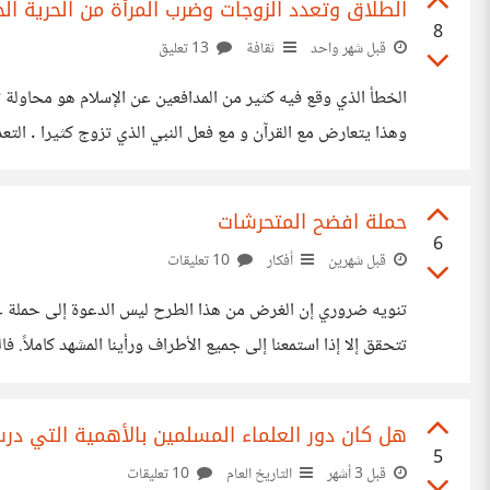
الطلاق وتعدد الزوجات وضرب المرأة من الحرية ا
8
قبل شهر واحد
ثقافة
13 تعليق
الخطأ الذي وقع فيه كثير من المدافعين عن الإسلام هو محاولة 
بشدة قاعدة "لا طلاق إلا لعلة الزنا" هل المعني أن
حملة افضح المتحرشات
6
قبل شهرين
أفكار
10 تعليقات
تنويه ضروري إن الغرض من هذا الطرح ليس الدعوة إلى حملة عنصري
تتحقق إلا إذا استمعنا إلى جميع الأطراف ورأينا المشهد كاملاً.
السلطة والقوة ليست حكراً على الرجال إذا كان هناك رجل
هل كان دور العلماء المسلمين بالأهمية التي درس
5
قبل 3 أشهر
التاريخ العام
10 تعليقات