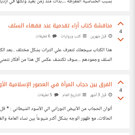
بسبب الحساسية المفرطة …بدأت منذ زمن بعيد ولكنها في ازدياد …
بالبيئة الهادئة ..الاهتمام بالبيئة يركز علي الهواء النظيف أم
مناقشة كتاب أراء تقدمية عند فقهاء السلف
4
قبل شهرين
كتب وروايات
6 تعليقات
هذا الكتاب سيجعلك تتعرف علي التراث بشكل مختلف ..بعد الكثير 
السلف وجمودهم ...سوف تكتشف عكس كل هذا من أفكار نتمني أنها م
غوص او تعمق في تراثنا الفقهي الذاخر ...في هذا الكتاب اقتصر
الفرق بين حجاب المرأة في العصور الإسلامية الأ
4
قبل 3 أشهر
التاريخ العام
5 تعليقات
ألوان الحجاب من الأبيض النوراني الي الأسود الشيطاني : * قل 
الحالات، مع ظهور الوجه بشكل أكثر شيوعاً بين نساء العامة وال
والحياة الاجتماعية. أما التحول نحو الزي الأسود الكامل الموحد، 