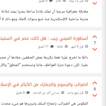
قبل 12 يومًا
أفكار
0 تعليق
مفارقة جغرافية مرعبة أن تملك بلادنا ساحلا بحريا يمتد لثلا
للمساحات العامة؛ لقد جربت السفر بسيارات الأجرة حتى مرسى
أسطورة الميني چيب : هل كانت مصر في الستينا
7
قبل 3 أشهر
ثقافة
11 تعليق
دائمًا ما تخرج علينا نغمة يكررها بعض المثقفين، مفادها أن 
قليلًا وتأمل.. كم امرأة تظهر في الصورة؟ الواقع يقول إن عدد الن
الضرائب والرسوم والجمارك من الكبائر في الإسلا
0
قبل شهر واحد
حدثني أكثر عن الإسلام
0 تعليق
المكوس هي الضرائب بإجماع السلف وتبريرها هو شيء محدث قال تعالي