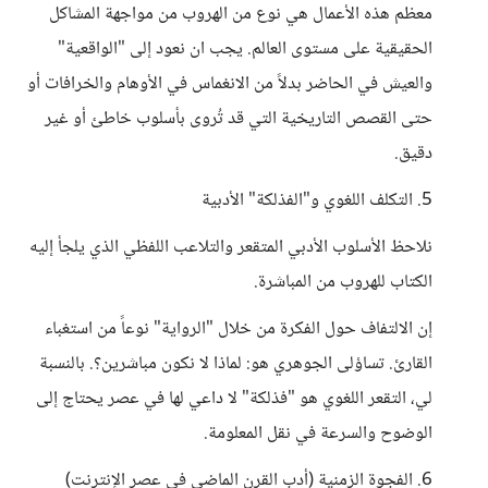
معظم هذه الأعمال هي نوع من الهروب من مواجهة المشاكل
الحقيقية على مستوى العالم. يجب ان نعود إلى "الواقعية"
والعيش في الحاضر بدلاً من الانغماس في الأوهام والخرافات أو
حتى القصص التاريخية التي قد تُروى بأسلوب خاطئ أو غير
دقيق.
5. التكلف اللغوي و"الفذلكة" الأدبية
نلاحظ الأسلوب الأدبي المتقعر والتلاعب اللفظي الذي يلجأ إليه
الكتاب للهروب من المباشرة.
إن الالتفاف حول الفكرة من خلال "الرواية" نوعاً من استغباء
القارئ. تساؤلى الجوهري هو: لماذا لا نكون مباشرين؟. بالنسبة
لي، التقعر اللغوي هو "فذلكة" لا داعي لها في عصر يحتاج إلى
الوضوح والسرعة في نقل المعلومة.
6. الفجوة الزمنية (أدب القرن الماضي في عصر الإنترنت)