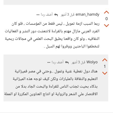
eman_hamdy
أضف ردا
قبل 3 أشهر
0
ربما السبب ازمة تمويل ، ليس فقط من المؤسسات ، فلو كان
الفرد العربي مازال مهتم بالقراءة لانتعشت دور النشر و الفعاليات
الثقافيه ، ولو كان واقعنا يطبق البحث العلمي في مجالات ربحية
لتخطفوا الباحثين ووفروا لهم السبل .
Wolyo
أضف ردا
قبل 3 أشهر
1
هناك دول نفطية غنية وتمول ..وحتي في مصر فميزانية
التعليم والثقافة بالمليارات ولكن كيف توجه هذه الميزانية
بذكاء بحيث تجذب الناس للقراءة والبحث الجاد بدلا من
الاقتصار علي الشعر والرواية او انتاج العناوين المكررة او المملة