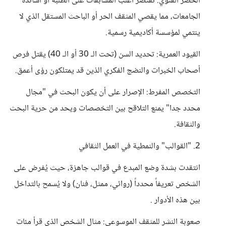
الحصر الفئوي: تقتصر أغلب المسابقات على الطلبة أو أساتذة
الجامعات، مما يقصي المثقف الحر أو الباحث المستقل الذي لا
ينتمي لمؤسسة أكاديمية رسمية.
القيود العمرية: تحديد السن (تحت الـ 30 أو الـ 40) يقتل فرص
أصحاب الخبرات والنضج الفكري الذين قد يمتلكون رؤى أعمق.
التخصص المفرط: الإصرار على أن يكون البحث في "مجال
محدد جدا" يمنع التلاقح بين التخصصات ويحد من حرية البحث
والثقافة.
2. "القوالب" والنمطية في العمل الثقافي
انتقدت بشدة وضع المبدع في قوالب جاهزة، حيث يُفرض على
الشخص تعريفاً محدداً (روائي، ممثل، فنان) ولا يُسمح بالتداخل
بين هذه الأدوار .
صعوبة النشر للمثقف الموسوعي: مثال الشخص الذي قرأ مئات