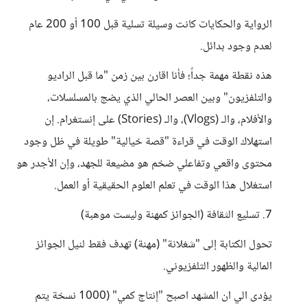
الرواية والحكايات كانت وسيلة تسلية قبل 100 أو 200 عام
لعدم وجود بدائل.
هذه نقطة مهمة جداً؛ فأنا اقارن بين زمن "ما قبل الراديو
والتلفزيون" وبين العصر الحالي الذي يضج بالمسلسلات،
والأفلام، والـ (Vlogs)، والـ (Stories) على إنستغرام. إن
استهلاك الوقت في قراءة "قصة خيالية" طويلة في ظل وجود
محتوى واقعي وتفاعلي ضخم هو مضيعة للجهد، وإن الأجدر هو
استغلال هذا الوقت في تعلم العلوم الحقيقية أو العمل.
7. تسليع الثقافة (الجوائز كمهنة وليست موهبة)
تحول الكتابة إلى "شغلانة" (مهنة) تهدف فقط لنيل الجوائز
المالية والظهور التلفزيوني.
يؤدى الي ان المشهد اصبح "إنتاج كمي" (1000 نسخة يتم