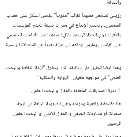
والثقافة.
رؤيتي تشخص مشهداً ثقافياً "مقولباً" يقدس الشكل على حساب
المضمون، ويحصر الإبداع في ممرات ضيقة تخدم المؤسسات
والأفراد ذوي الحظوة، بينما يظل المثقف الحر والباحث الحقيقي
على الهامش، يمارس إبداعه في عزلة بعيداً عن المنصات الرسمية
.
وهذا ايضا تحليل مليء بالنقد الذي يتناول "أزمة الثقافة والبحث
العلمي" في مواجهة طغيان "الرواية والحكاية".
1. ندرة المسابقات المتعلقة بالمقال والبحث العلمي
هنا ملاحظة واقعية ومؤلمة وهي الصعوبة البالغة في إيجاد
منصات أو مسابقات تحتفي بـ المقال الأدبي أو البحث العلمي
الرصين.
وهذا يدل علي فجوة معرفية كبيرة؛ فالمؤسسات الثقافية تميل