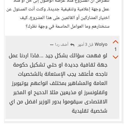
لنفترض أن المشروع مثلًا غرضه الوصول إلى حل أو مثلًا
عمل وجهة إعلامية وتثقيفية جديدة، وكنت أنت المسئول عن
اختيار المشاركين أو القائمين على هذا المشروع، كيف
ستختارهم وما العوامل الحاسمة في وجهة نظرك؟
Wolyo
أضف ردا
قبل 3 أشهر
1
لو فهمت سؤالك بشكل جيد ...فاذا اردنا عمل
جهة ثقافية جديدة او حتي تشكيل حكومة
ناجحه فأعتقد يجب الإستعانة بالشخصيات
العامة والمشاهير بمختلف انواعهم يوتيوبرز
وانفلونسرز او مذيعين مثلا الدحيح او المخبر
الاقتصادى سيقوموا بدور الوزير افضل من اي
شخصية تقليدية