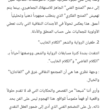
إلى دعم "المنتج الفني" الجاهز للاستهلاك الجماهيري، بينما يتم
تهميش "المنتج الفكري" الذي يتطلب مجهوداً ذهنياً وتحليلياً
أعمق. هذا يعكس تحولاً في الأجندات الثقافية التي باتت تعطي
الأولوية للجماليات على حساب المنطق والأدلة.
2. طغيان الرواية والشعر "الكلام الخايب"
انتقدت بشدة كثرة مسابقات الرواية والشعر، ووصفتها أحياناً بـ
"الكلام الفاضي" و"الكلام الخايب".
: وجهة نظري هنا هي أن المجتمع الثقافي غرق في "الفانتازيا"
والخيال.
وأرى أننا "شبعنا" من القصص والحكايات التي قد لا تقدم حلولاً
واقعية أو فهماً ملموساً للواقع. هذا الهجوم ليس على الفن بحد
ذاته، بل على التضخم الفني الذي أدى إلى ضمور العقل النقدي