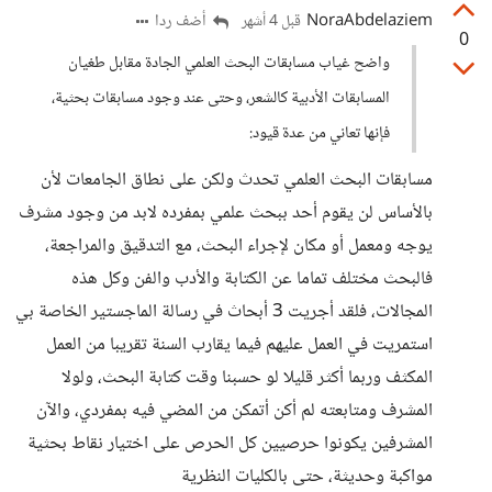
NoraAbdelaziem
أضف ردا
قبل 4 أشهر
0
واضح غياب مسابقات البحث العلمي الجادة مقابل طغيان
المسابقات الأدبية كالشعر، وحتى عند وجود مسابقات بحثية،
فإنها تعاني من عدة قيود:
مسابقات البحث العلمي تحدث ولكن على نطاق الجامعات لأن
بالأساس لن يقوم أحد ببحث علمي بمفرده لابد من وجود مشرف
يوجه ومعمل أو مكان لإجراء البحث، مع التدقيق والمراجعة،
فالبحث مختلف تماما عن الكتابة والأدب والفن وكل هذه
المجالات، فلقد أجريت 3 أبحاث في رسالة الماجستير الخاصة بي
استمريت في العمل عليهم فيما يقارب السنة تقريبا من العمل
المكثف وربما أكثر قليلا لو حسبنا وقت كتابة البحث، ولولا
المشرف ومتابعته لم أكن أتمكن من المضي فيه بمفردي، والآن
المشرفين يكونوا حرصيين كل الحرص على اختيار نقاط بحثية
مواكبة وحديثة، حتى بالكليات النظرية