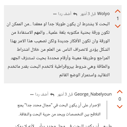
Wolyo
أضف ردا
قبل 3 أشهر
1
البحث لا يشترط ان يكون طويلا جدا او معقدا ..من الممكن ان
تكون ورقة بحثية مكتوبه بلغة علمية.. والمهم الاستفادة من
الورقة وان تكون الأفكار جديدة ولكن تصعيب هذا الامر بهذا
الشكل يؤدى لانصراف الناس عن العلم من خلال اشتراط
المراجع وطريقة معينة وأرقام محددة بحيث تستنزف الجهد
والطاقة وهي شروط بيروقراطية لاتخدم البحث بقدر ماتخدم
التقاليد واستمرار الوضع القائم
George_Nabelyoun
أضف ردا
قبل 3 أشهر
0
الإصرار على أن يكون البحث في "مجال محدد جدا" يمنع
التلاقح بين التخصصات ويحد من حرية البحث والثقافة.
طبيعي أن يكون البحث في مجل محدد برأيي لأنه لا يمكن