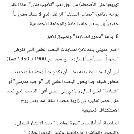
توزيعها على الأصدقاء) من أجل لقب "الأديب فلان". هذا النقد
يوجه لظاهرة "صناعة المثقف" الزائف الذي لا يملك مشروعاً
حقيقياً بل يسعى خلف المادة والوجاهة الاجتماعية.
8. بدعة "محور المسابقة" وتضييق الأفق
اختم حديثي بنقد لاذع لمسابقات البحث العلمي التي تفرض
"محوراً" ضيقاً جداً (مثل: تاريخ مصر من 1900 لـ 1950 فقط).
أرى أن البحث بطبيعته يجب أن يكون حراً ومتشعباً وتحديد
محاور ضيقة جداً يحول البحث العلمي إلى "واجب مدرسي" أو
"شغلانة" لجمع المال، ويؤدي إلى "ضيق أفق" الباحث الذي يُجبر
على حصر تفكيره في زاوية محددة سلفاً، مما يقتل روح
الاستكشاف الحقيقية.
الخلاصة: أنا أطالب بـ "ثورة عقلانية" تعيد الاعتبار للمنطق،
والبحث، والمباشرة، والواقعية، وتنبذ "الترف الحكائي"