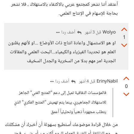
أعتقد أننا نشعر كمجتمع عربي بالاكتفاء بالاستهلاك ، فلا نشعر
بحاجة للإسهام في الإنتاج العلمي.
Wolyo
أضف ردا
قبل 3 أشهر
1
او هو الاستسهال واعادة انتاج ذات الأوضاع ...او لأنهم يظنون
العلم هو تحديدا الفيزياء والكيمياء...البحث العلمي والمقالات
الجدية امر مهم بدلا من السخرية والجدل السخيف
ErinyNabil
أضف ردا
قبل 4 أشهر
0
فالمؤسسات الثقافية تميل إلى دعم "المنتج الفني" الجاهز
للاستهلاك الجماهيري، بينما يتم تهميش "المنتج الفكري" الذي
يتطلب مجهوداً ذهنياً وتحليلياً أعمق
من خلال قراءة موضوعك أستطيع بسهولة أن أخبرك أن مشكلتك
هي مع الذائقة أو الفنية للعوام اليوم أكثر من أي شيء، فحتى