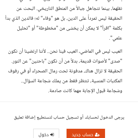
نقلهما، بينما نتجاهل جبالاً من المنطق التاريخي. البحث عن
الحقيقة ليس تمرداً على الدين، بل هو "وفاء" له؛ فالدين الذي بدأ
بكلمة "اقرأ" لا يمكن أن يخشى من "مخطوطة" أو "تحليل
علمي".
العيب ليس في الماضي، العيب فينا نحن.. لأننا ارتضينا أن نكون
"صدى" لأصوات قديمة، بدلاً من أن نكون "باحثين" عن النور.
الحقيقة لا تزال هناك، مدفونة تحت رمال الصحراء أو في رفوف
المكتبات المنسية، تنتظر فقط من يملك شجاعة السؤال..
وشجاعة قبول الإجابة مهما كانت صادمة.
يرجى الدخول لحسابك أو تسجيل حساب لتستطيع إضافة تعليق
حساب جديد
دخول