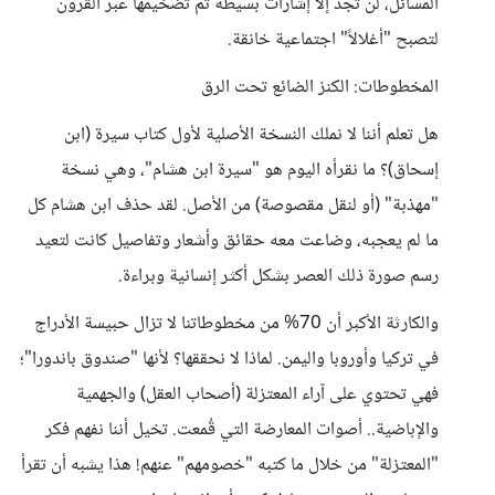
المسائل، لن تجد إلا إشارات بسيطة تم تضخيمها عبر القرون
لتصبح "أغلالاً" اجتماعية خانقة.
المخطوطات: الكنز الضائع تحت الرق
هل تعلم أننا لا نملك النسخة الأصلية لأول كتاب سيرة (ابن
إسحاق)؟ ما نقرأه اليوم هو "سيرة ابن هشام"، وهي نسخة
"مهذبة" (أو لنقل مقصوصة) من الأصل. لقد حذف ابن هشام كل
ما لم يعجبه، وضاعت معه حقائق وأشعار وتفاصيل كانت لتعيد
رسم صورة ذلك العصر بشكل أكثر إنسانية وبراءة.
والكارثة الأكبر أن 70% من مخطوطاتنا لا تزال حبيسة الأدراج
في تركيا وأوروبا واليمن. لماذا لا نحققها؟ لأنها "صندوق باندورا"؛
فهي تحتوي على آراء المعتزلة (أصحاب العقل) والجهمية
والإباضية.. أصوات المعارضة التي قُمعت. تخيل أننا نفهم فكر
"المعتزلة" من خلال ما كتبه "خصومهم" عنهم! هذا يشبه أن تقرأ