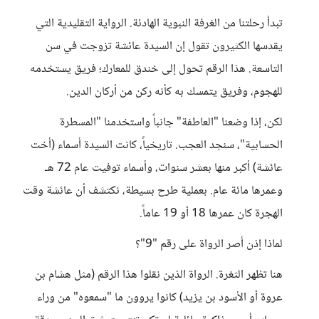
تبدأ رحلتنا من الغرفة النبوية الهادئة. الرواية التقليدية التي
يقدسها الكثيرون تقول إن السيدة عائشة تزوجت في سن
التاسعة. هذا الرقم تحول إلى خندق للمعارك؛ فريق يستخدمه
للهجوم، وفريق يتمسك به كأنه ركن من أركان الدين.
لكن، إذا وضعنا "العاطفة" جانباً واستخدمنا "المسطرة
الحسابية"، سنجد العجب. تاريخياً، كانت السيدة أسماء (أخت
عائشة) أكبر منها بعشر سنوات، وأسماء توفيت عام 72 هـ
وعمرها مائة عام. بعملية طرح بسيطة، نكتشف أن عائشة وقت
الهجرة كان عمرها 18 أو 19 عاماً.
لماذا إذن أصر الرواة على رقم "9"؟
هنا تظهر الثغرة. الرواة الذين نقلوا هذا الرقم (مثل هشام بن
عروة أو الأسود بن يزيد) كانوا يروون ما "سمعوه" من وراء