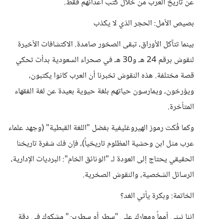
عن تاريخ العرب من خلال كتب أعدائهم فقط.
بصيص الأمل: الحجر الذي لا يكذب
بينما تتآكل الأوراق، تبقى الصخور صامدة. الاكتشافات الأخيرة
لنقوش برقم 24 هـ و30 هـ في صحراء السعودية بدأت تحكي
قصة مختلفة. هذه النقوش تخبرنا أن العرب كانوا يكتبون،
ويؤرخون، ويمارسون حياتهم بلغة حيوية بعيدة عن لغة الفقهاء
المتأخرة.
وكما فُكت رموز الهيروغليفية بفضل "اللغة القبطية" (وجهد علماء
عرب مثل ابن وحشية المظلوم تاريخياً)، فإن فك شفرة تاريخنا
الحقيقي يحتاج إلى العودة لـ "الوثائق الخام": البرديات الإدارية،
الرسائل الشخصية، والنقوش الصخرية.
الخاتمة: وبكرة يأتي الغد؟
إننا نبني أمماً ومعارك على "سطر أو سطرين" مشكوك في دقة