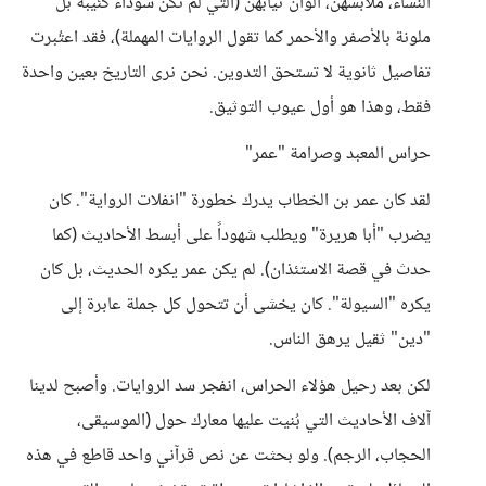
النساء، ملابسهن، ألوان ثيابهن (التي لم تكن سوداء كئيبة بل
ملونة بالأصفر والأحمر كما تقول الروايات المهملة)، فقد اعتُبرت
تفاصيل ثانوية لا تستحق التدوين. نحن نرى التاريخ بعين واحدة
فقط، وهذا هو أول عيوب التوثيق.
حراس المعبد وصرامة "عمر"
لقد كان عمر بن الخطاب يدرك خطورة "انفلات الرواية". كان
يضرب "أبا هريرة" ويطلب شهوداً على أبسط الأحاديث (كما
حدث في قصة الاستئذان). لم يكن عمر يكره الحديث، بل كان
يكره "السيولة". كان يخشى أن تتحول كل جملة عابرة إلى
"دين" ثقيل يرهق الناس.
لكن بعد رحيل هؤلاء الحراس، انفجر سد الروايات. وأصبح لدينا
آلاف الأحاديث التي بُنيت عليها معارك حول (الموسيقى،
الحجاب، الرجم). ولو بحثت عن نص قرآني واحد قاطع في هذه