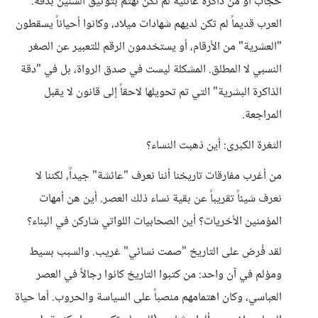
حجاب أو من ذاكرة عائلية لم تكن تهتم بتوثيق السنين بدقة.
العرب قديماً لم تكن لديهم شهادات ميلاد، وكانوا أحياناً يسقطون
"العشرية" من الأرقام، أو يستخدمون الرقم للتعبير عن الصغر
النسبي لا المطلق. المشكلة ليست في صدق الرواة، بل في "دقة
الذاكرة البشرية" التي تم تحويلها لاحقاً إلى قانون لا يقبل
المراجعة.
الثغرة الكبرى: أين ذهبت النساء؟
من أغرب مفارقات تاريخنا أننا نعرف "عائشة" جيداً، لكننا لا
نعرف شيئاً تقريباً عن بقية نساء ذلك العصر. أين هن أمهات
المؤمنين الأخريات؟ أين الصحابيات اللواتي شاركن في البناء؟
لقد فُرض على التاريخ "صمت نسائي" غريب. والسبب بسيط
ومؤلم في آن واحد: من كتبوا التاريخ كانوا رجالاً في العصر
العباسي، وكان اهتمامهم منصباً على السياسة والحروب. أما حياة