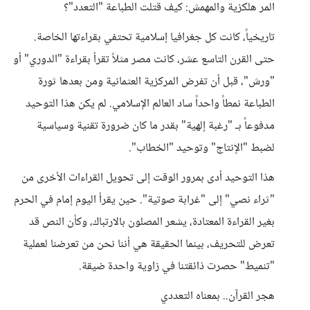
المر هلكزية والمهمش: كيف قتلت الطباعة "التعدد"؟
تاريخياً، كانت كل جغرافيا إسلامية تحتفي بقراءتها الخاصة.
حتى القرن التاسع عشر، كانت مصر مثلاً تقرأ بقراءة "الدوري" أو
"ورش"، قبل أن تفرض المركزية العثمانية ومن بعدها ثورة
الطباعة نمطاً واحداً ساد العالم الإسلامي. لم يكن هذا التوحيد
مدفوعاً بـ "رغبة إلهية" بقدر ما كان ضرورة تقنية وسياسية
لضبط "الإنتاج" وتوحيد "الخطاب".
هذا التوحيد أدى بمرور الوقت إلى تحويل القراءات الأخرى من
"ثراء نصي" إلى "غرابة صوتية". حين يقرأ اليوم إمام في الحرم
بغير القراءة المعتادة، يشعر المصلون بالارتباك، وكأن النص قد
تعرض للتحريف، بينما الحقيقة هي أننا نحن من تعرضنا لعملية
"تنميط" حصرت ذائقتنا في زاوية واحدة ضيقة.
هجر القرآن.. بمعناه التعددي