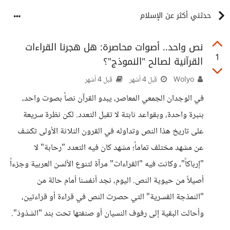
حدثني أكثر عن الإسلام
نص واحد.. أصوات محاصرة: هل هجرنا القراءات
1
القرآنية لصالح "النموذج"؟
Wolyo
قبل 4 أشهر
قبل 4 أشهر
في الوجدان الجمعي المعاصر، يبدو القرآن نصاً بصوت واحد،
بنبرة واحدة، وبقواعد ثابتة لا تقبل التعدد. لكن نظرة سريعة
على تاريخ هذا النص وتداوله في القرون الثلاثة الأولى تكشف
عن مشهد مختلف تماماً؛ مشهد كان فيه التعدد "رحابة" لا
"إرباكاً"، وكانت فيه "القراءات" مرآة لتنوع الألسن العربية وجزءاً
أصيلاً من حيوية النص. اليوم، نجد أنفسنا أمام حالة من
"النمذجة القسرية" التي حصرت النص في قراءة أو قراءتين،
وأحالت البقية إلى رفوف النسيان أو صنفتها تحت بند "الشذوذ".