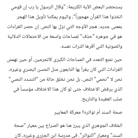
يستحضر البعض الآية الكريمة: "وقال الرسول يا رب إن قومي
اتخذوا هذا القرآن مهجوراً"، واليوم يمكننا تأويل هذا الهجر
بمعنى جديد: هجر الأوجه التي نزل بها النص. إن حصر القراءات
هو في جوهره "حذف" لمساحات واسعة من الاحتمالات الدلالية
والصوتية التي أقرها التراث نفسه.
حين نمنع التعدد في المساحات الكبرى كالحرمين، أو حين نهمش
القراءات التي كان يقرأ بها التابعون مثل الحسن البصري وغيره،
نحن لا "نحمي" النص، بل نحن نخلق حالة من "التشدد النصي"
الذي يرفض الاختلاف حتى لو كان هذا الاختلاف مؤسساً في
صلب العقيدة والتاريخ.
صحة السند أم تواتره؟ معركة المعايير
الخلاف الجوهري الذي يبرز هنا هو الصراع بين معيار "صحة
السند" ومعيار "التواتر". في مدرسة ابن الجزري وغيره، كان