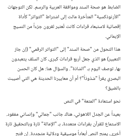
الضابط هو صحة السند وموافقة العربية والرسم. لكن التوجهات
"الأرثوذكسية" المتأخرة مالت إلى اشتراط "التواتر" كأداة
إقصائية لاستبعاد قراءات كانت تُعتبر لقرون جزءاً من النسيج
الإيماني.
هذا التحول من "صحة السند" إلى "التواتر الرقمي" (إن جاز
التعبير) هو الذي جعل أربع قراءات كبرى، كان السلف يتعبدون
بها، توصف اليوم بـ "الشاذة". والسؤال هنا: هل كان الحسن
البصري يقرأ "شذوذاً"؟ أم أن معاييرنا الحديثة هي التي أصيبت
بالضيق؟
نحو استعادة "المتعة" في النص
بعيداً عن الجدل اللاهوتي، هناك جانب "جمالي" وإنساني مفقود.
الاستماع للقرآن بقراءات متعددة، بـ "الإمالة" تارة وبالتحقيق تارة
أخرى، يمنح النص أبعاداً موسيقية ودلالية متجددة. إن فتح