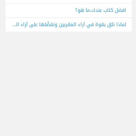
افضل كتاب عندك،ما هو؟
لماذا نثق بقوة في آراء المقربين ونفضّلها على آراء الخبراء الأغراب؟ من كتاب جغرافية الفكر