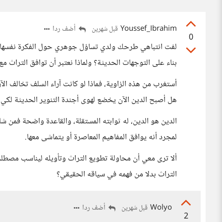
Youssef_Ibrahim
أضف ردا
قبل شهرين
0
لفت انتباهي طرحك ولدي تساؤل جوهري حول الفكرة نفسها. لم
بناء على التوجهات الحديثة؟ ولماذا نعتبر أن توافق التراث 
أستغرب من هذه الزاوية، فماذا لو كانت آراء السلف تخالف الآر
هل أصبح الدين الآن يخضع لهوى أجندة التنوير الحديثة لكي
الدين هو الدين، له ثوابته المستقلة، والقاعدة واضحة فمن ش
لمجرد أنه يوافق المفاهيم المعاصرة أو يتماشى معها.
ألا ترى معي أن محاولة تطويع التراث وتأويله ليناسب مصطل
التراث بدلا من فهمه في سياقه الحقيقي؟
Wolyo
أضف ردا
قبل شهرين
2