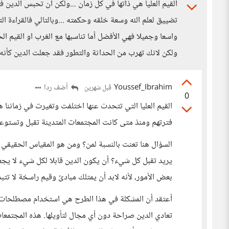
القيم العليا هي ذاتها في كل زمان ...ولكن ان تحبس الدين
تضييق لعلم الله وسعة خلقه وحكمته ...وبالتالي فالقراءة 
واسعا وجميلا فهي الأفضل أما تناسبها مع الغرب او القيم ا
ولكن لانك تهرب من الحداثة والتطور فقد جعلت الدين كأن
Youssef_Ibrahim
أضف ردا
قبل شهرين
0
القيم العليا التي تتحدث عنها اختلفت وتغيرت في زماننا هذ
فترتهم ومنذ متى كانت المجتمعات المتدينة تقبل وتستوعب
السؤال هنا تعنت بالنسبة لمن؟ ومن هو المقياس الحقيقي لل
يريد تقبل كل شيء؟ أن يكون الدين قابلا لكل شيء لا يجع
بعض الأمور، لأنه لابد أن يمتلك مبادئ وقيم راسخة لا تتبد
أعتقد أن المشكلة في هذا الطرح هي استخدام مصطلحات م
تعادي الدين صراحة دون أي مجال لتأويلها. هذه المجتمعات