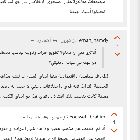
مجتمعات متأخرة على المستوى الأخلاقي في جوانب كثيرة، 
امتلكوا أشياء جيدة.
eman_hamdy
أضف ردا
قبل شهرين
2
ألا ترى معي أن محاولة تطويع التراث وتأويله ليناسب مصطل
من فهمه في سياقه الحقيقي؟
لظروف سياسية واقتصادية منها انفاق المليارات لنشر مذاه
الحقيقة التراث فيه فرق واختلافات وغني لا حصر له وبعد دخ
معينة كانت تناسب تلك الفترة ، وفوق هذا تم انفاق الكثير 
Youssef_Ibrahim
أضف ردا
قبل شهرين
1
أنا لم أتحدث عن مذهب معين ولا عن غنى التراث أو فقره ا
العصر هي المقياس لصحة الرأي عندما نربط جمال الدين أو