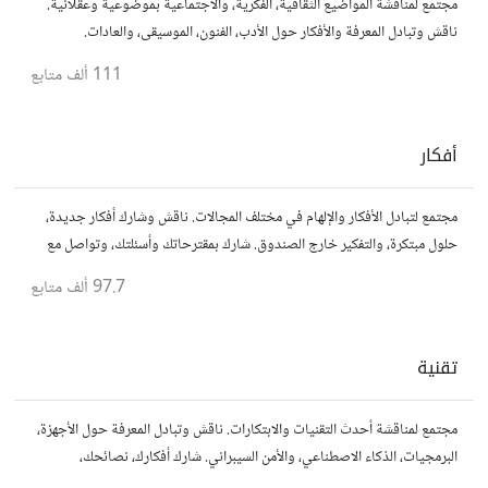
مجتمع لمناقشة المواضيع الثقافية، الفكرية، والاجتماعية بموضوعية وعقلانية.
ناقش وتبادل المعرفة والأفكار حول الأدب، الفنون، الموسيقى، والعادات.
111 ألف
متابع
أفكار
مجتمع لتبادل الأفكار والإلهام في مختلف المجالات. ناقش وشارك أفكار جديدة،
حلول مبتكرة، والتفكير خارج الصندوق. شارك بمقترحاتك وأسئلتك، وتواصل مع
مفكرين آخرين.
97.7 ألف
متابع
تقنية
مجتمع لمناقشة أحدث التقنيات والابتكارات. ناقش وتبادل المعرفة حول الأجهزة،
البرمجيات، الذكاء الاصطناعي، والأمن السيبراني. شارك أفكارك، نصائحك،
وأسئلتك، وتواصل مع محبي التقنية والمتخصصين.