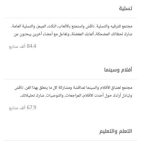
تسلية
مجتمع للترفيه والتسلية. ناقش واستمتع بالألعاب، النكت، الميمز، والتسلية العامة.
شارك لحظاتك المضحكة، ألعابك المفضلة، وتفاعل مع أعضاء آخرين يبحثون عن
المتعة والمرح.
84.4 ألف
متابع
أفلام وسينما
مجتمع لعشاق الأفلام والسينما لمناقشة ومشاركة كل ما يتعلق بهذا الفن. ناقش
وتبادل آراءك حول أحدث الأفلام، المراجعات، والتوصيات. شارك تحليلاتك،
قصصك، واستمتع بنقاشات حول الأفلام والمخرجين والسيناريوهات.
67.9 ألف
متابع
التعلم والتعليم