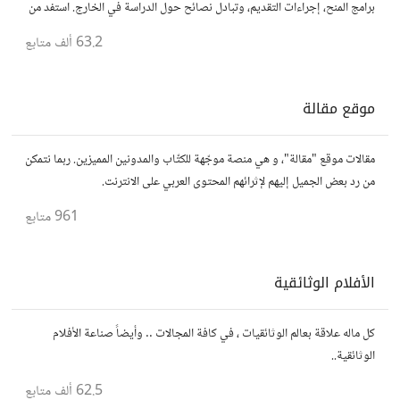
برامج المنح، إجراءات التقديم، وتبادل نصائح حول الدراسة في الخارج. استفد من
تجارب الآخرين وشارك تجربتك.
63.2 ألف
متابع
موقع مقالة
مقالات موقع "مقالة"، و هي منصة موجّهة للكتّاب والمدونين المميزين. ربما نتمكن
من رد بعض الجميل إليهم لإثرائهم المحتوى العربي على الانترنت.
961
متابع
الأفلام الوثائقية
كل ماله علاقة بعالم الوثائقيات ، في كافة المجالات .. وأيضاً صناعة الأفلام
الوثائقية..
62.5 ألف
متابع