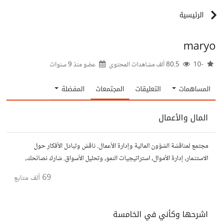
الرئيسية
maryo
-10
80.5 ألف مشاهدات المحتوى
عضو منذ
9 سنوات
المساهمات
التعليقات
المجتمعات
المفضلة
المال والأعمال
مجتمع لمناقشة الشؤون المالية وإدارة الأعمال. ناقش وتبادل الأفكار حول
الاستثمار، إدارة الأموال، استراتيجيات النمو، وتحليل الأسواق. شارك نصائحك،
تجاربك، وأسئلتك، وتواصل مع محترفين ورجال أعمال آخرين.
69 ألف
متابع
اشرحها وكأني في الخامسة