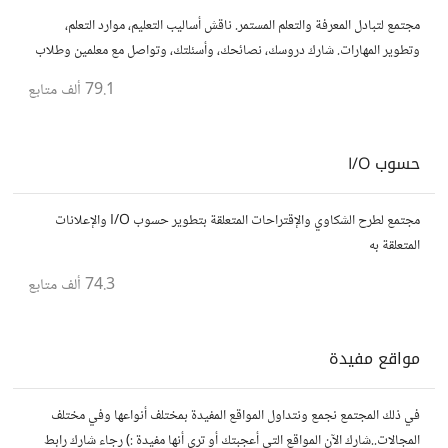
مجتمع لتبادل المعرفة والتعلم المستمر. ناقش أساليب التعليم، موارد التعلم،
وتطوير المهارات. شارك دروسك، نصائحك، وأسئلتك، وتواصل مع معلمين وطلاب
يسعون لتحقيق المعرفة والتفوق.
79.1 ألف
متابع
حسوب I/O
مجتمع لطرح الشكاوي والإقتراحات المتعلقة بتطوير حسوب I/O والإعلانات
المتعلقة به
74.3 ألف
متابع
مواقع مفيدة
في ذلك المجتمع نجمع ونتداول المواقع المفيدة بمختلف أنواعها وفي مختلف
المجالات..شارك الآن المواقع التي أعجبتك أو ترى أنها مفيدة :) رجاء شارك رابط