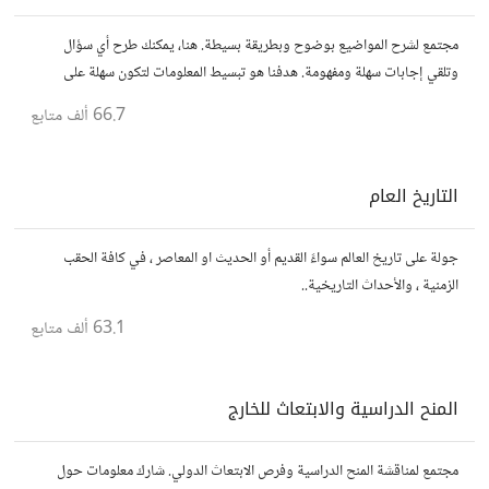
مجتمع لشرح المواضيع بوضوح وبطريقة بسيطة. هنا، يمكنك طرح أي سؤال
وتلقي إجابات سهلة ومفهومة. هدفنا هو تبسيط المعلومات لتكون سهلة على
الجميع، تمامًا كما لو كنت في الخامسة من عمرك.
66.7 ألف
متابع
التاريخ العام
جولة على تاريخ العالم سواءً القديم أو الحديث او المعاصر ، في كافة الحقب
الزمنية ، والأحداث التاريخية..
63.1 ألف
متابع
المنح الدراسية والابتعاث للخارج
مجتمع لمناقشة المنح الدراسية وفرص الابتعاث الدولي. شارك معلومات حول