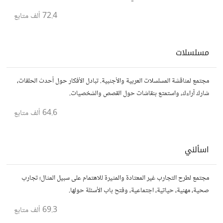
مباشر للموقع..المجتمع خاص بالمواقع فقط
72.4 ألف
متابع
مسلسلات
مجتمع لمناقشة المسلسلات العربية والأجنبية. تبادل الأفكار حول أحدث الحلقات،
شارك آراءك، واستمتع بنقاشات حول القصص والشخصيات.
64.6 ألف
متابع
اسألني
مجتمع لطرح التجارب غير المعتادة والمثيرة للاهتمام على سبيل المثال؛ تجارب
صحية، مهنية، حياتية، اجتماعية، وفتح باب الأسئلة حولها.
69.3 ألف
متابع