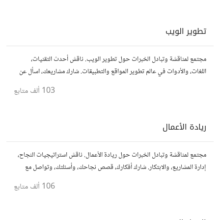
تطوير الويب
مجتمع لمناقشة وتبادل الخبرات حول تطوير الويب. ناقش أحدث التقنيات،
اللغات، والأدوات في عالم تطوير المواقع والتطبيقات. شارك مشاريعك، اسأل عن
نصائح، وتعاون مع مطورين محترفين وهواة.
103 ألف
متابع
ريادة الأعمال
مجتمع لمناقشة وتبادل الخبرات حول ريادة الأعمال. ناقش استراتيجيات النجاح،
إدارة المشاريع، والابتكار. شارك أفكارك، قصص نجاحك، وأسئلتك، وتواصل مع
رواد أعمال آخرين لتطوير مشروعاتك.
106 ألف
متابع