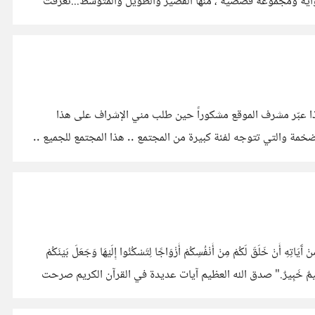
 هذا العام سبعين كتاب ورواية ومجموعة قصصية ، منها القصير والطويل والمتوسط...تعرفت
كذا عبّر مشرف الموقع مشكوراً حين طلب مني الإشراف على هذا
خمة والتي تتوجه لفئة كبيرة من المجتمع .. هذا المجتمع للجميع ..
مْ مِنْ أَنْفُسِكُمْ أَزْوَاجًا لِتَسْكُنُوا إِلَيْهَا وَجَعَلَ بَيْنَكُمْ
َتْقَاكُمْ ۚ إِنَّ اللَّهَ عَلِيمٌ خَبِيرٌ." صدق الله العظيم آيات عديدة في القرآن الكريم صرحت