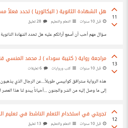
هل الشهادة الثانوية ( البكالوريا ) تحدد فعلاً م
11
قبل 10 سنوات
التعلم والتعليم
28 تعليق
سؤال مهم أحب أن أسمع آرائكم عليه هل تحدد الشهادة الثانوية 
مراجعة رواية ( كتيبة سوداء ) لـ محمد المنسي قن
13
قبل 10 سنوات
كتب وروايات
6 تعليقات
هذه الرواية سترافق كوابيسي طويلاً...عن الرجال الذي يذهبون
إلى ما وصل إليه من الشر والجنون ...أحياناً يبدو لنا هذا العص
رواية دسمة من العيار الثقيل
تجربتي في استخدام التعلم الناشط في تعليم الك
12
قبل 10 سنوات
التعلم والتعليم
13 تعليق