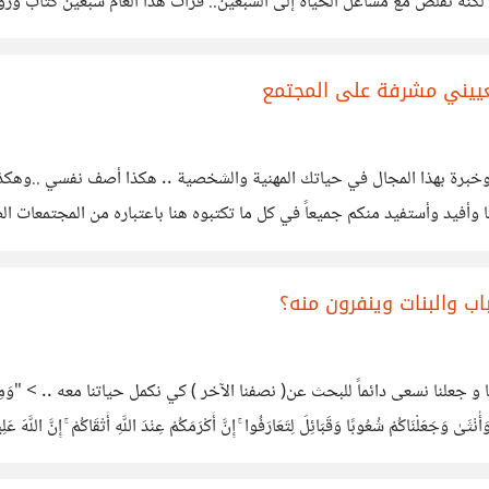
الأولى له..كان التحدي هذا العام في بدايته 100 كتاب لكنه تقلص مع مشاغل الحياة إلى السبعين.. قرأت
مس نجمات دون تفكير :
تعييني مشرفة على المجتمع
غفاً وخبرة بهذا المجال في حياتك المهنية والشخصية .. هكذا أصف نفسي ..وه
أفيد وأستفيد منكم جميعاً في كل ما تكتبوه هنا باعتباره من المجتمعات الض
ث لا
باب والبنات وينفرون منه؟
ماً للبحث عن( نصفنا الآخر ) كي نكمل حياتنا معه .. > "وَمِنْ آَيَاتِهِ أَنْ خَلَقَ لَكُ
 ذَكَرٍ وَأُنْثَىٰ وَجَعَلْنَاكُمْ شُعُوبًا وَقَبَائِلَ لِتَعَارَفُوا ۚ إِنَّ أَكْرَمَكُمْ عِنْدَ اللَّهِ أ