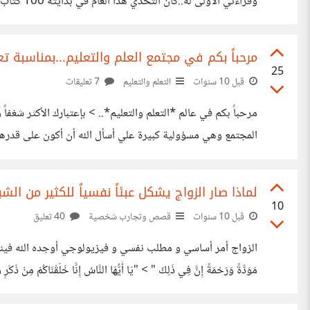
وقراءتي 
على أدباء جدد .. أفضل ما قرأت هذا العام والذي انتزع مني خ
مرحباً بكم في مجتمع العلم والتعليم...بمناسبة 
25
قبل 10 سنوات
التعلم والتعليم
7 تعليقات
مرحباً بكم في عالم *التعلم والتعليم*.. > بإعتبارك الأكثر ش
المجتمع وهي مسؤولية كبيرة علي أسأل الله أن أكون على قدرها و
> فالناس قسمان إما عالِم يعلّم الناس أو متعلّم يتعلم منهم..و ثال
لماذا صار الزواج يشكل عبئاً نفسياً للكثير من الش
10
قبل 10 سنوات
قصص وتجارب شخصية
40 تعليق
الزواج أمر أساسي و مطلب نفسي و فيزيولوجي أوجده الله فينا و جعلنا نسعى دائ
مَوَدَّةً وَرَحْمَةً إِنَّ فِي ذَلِكَ " > "يَا أَيُّهَا النَّاسُ إِنَّا خَلَقْنَاكُمْ مِنْ
إلى أن الزواج