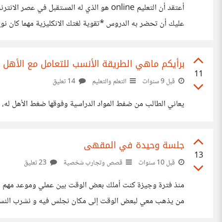
أعتقد أن التعليم online هو الذي له المست
عليك أن تحضر به الدروس *تقوية لغتك الانكليزية مهما كان نوع
تدرس في بلد عربي ماذا عنكم؟
برأيكم ماهي الطريقة الأنسب للتعامل مع الأهل
11
قبل 9 سنوات
التعلم والتعليم
14 تعليق
يعاني الطالب من ضفط المواد الدراسية وفوقها ضغط الأهل له، و
جلسة وحيدة في المقهى
13
قبل 10 سنوات
قصص وتجارب شخصية
23 تعليق
منذ فترة وجيزة كنت أملك بعض الوقت بين عملي وموعد مهم ، و 
من يذهب معي لبعض الوقت إلى مكان نجلس فيه و نشرب النسكافي
أحتاجه هو شخص من كوكب آخر