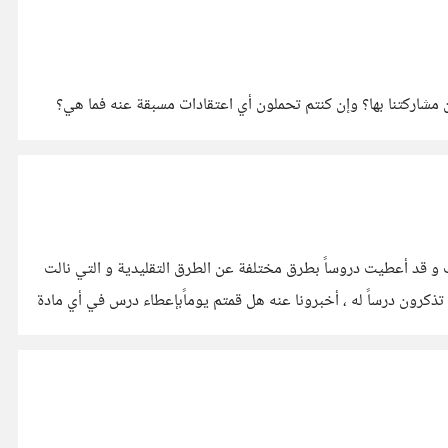
مشاركتنا بها؟ وإن كنتم تحملون أي اعتقادات مسبقة عنه فما هي؟
 قد أعطيت دروساً بطرق مختلفة عن الطرق التقليدية و التي نالت
ذكرون درساً له ، أخبرونا عنه هل قمتم يوماًبإعطاء درس في أي مادة