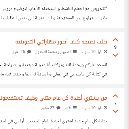
#تجربتي مع التعلم الناشط و استخدام الألعاب لتوضيح دروس الكيم
نظرات تتراوح بين المستهجنة و المستغربة إلى بعض النظرات ا
كيمياء ! ) دليل على أن أي أمر آخر غير الكيمياء
طلب نصيحة كيف أطور مهاراتي التدوينية
9
قبل 10 سنوات
التدوين وصناعة المحتوى
26 تعليق
السلام عليكم ورحمة الله وبركاته أنا مدونة مبتدئة و بصراحة 
في كتابة كل مايمر بي في عملي و العودة له ربما وجدت فيه م
من يشتري أجندة كل عام مثلي وكيف تستخدمونه
7
قبل 10 سنوات
أفكار
27 تعليق
بداية كل عام جديد اشتري أجندة للعام الجديد و أراعي في اختيا