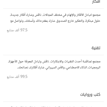
أفكار
مجتمع لتبادل الأفكار والإلهام في مختلف المجالات. ناقش وشارك أفكار جديدة،
حلول مبتكرة، والتفكير خارج الصندوق. شارك بمقترحاتك وأسئلتك، وتواصل مع
مفكرين آخرين.
97.5 ألف
متابع
تقنية
مجتمع لمناقشة أحدث التقنيات والابتكارات. ناقش وتبادل المعرفة حول الأجهزة،
البرمجيات، الذكاء الاصطناعي، والأمن السيبراني. شارك أفكارك، نصائحك،
وأسئلتك، وتواصل مع محبي التقنية والمتخصصين.
99.5 ألف
متابع
كتب وروايات