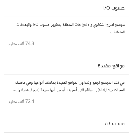
حسوب I/O
مجتمع لطرح الشكاوي والإقتراحات المتعلقة بتطوير حسوب I/O والإعلانات
المتعلقة به
74.3 ألف
متابع
مواقع مفيدة
في ذلك المجتمع نجمع ونتداول المواقع المفيدة بمختلف أنواعها وفي مختلف
المجالات..شارك الآن المواقع التي أعجبتك أو ترى أنها مفيدة :) رجاء شارك رابط
مباشر للموقع..المجتمع خاص بالمواقع فقط
72.4 ألف
متابع
مسلسلات