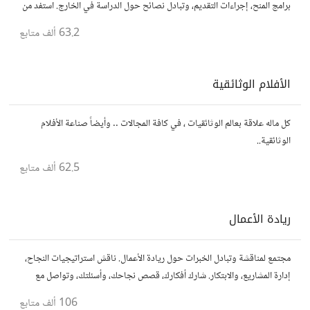
برامج المنح، إجراءات التقديم، وتبادل نصائح حول الدراسة في الخارج. استفد من
تجارب الآخرين وشارك تجربتك.
63.2 ألف
متابع
الأفلام الوثائقية
كل ماله علاقة بعالم الوثائقيات ، في كافة المجالات .. وأيضاً صناعة الأفلام
الوثائقية..
62.5 ألف
متابع
ريادة الأعمال
مجتمع لمناقشة وتبادل الخبرات حول ريادة الأعمال. ناقش استراتيجيات النجاح،
إدارة المشاريع، والابتكار. شارك أفكارك، قصص نجاحك، وأسئلتك، وتواصل مع
رواد أعمال آخرين لتطوير مشروعاتك.
106 ألف
متابع