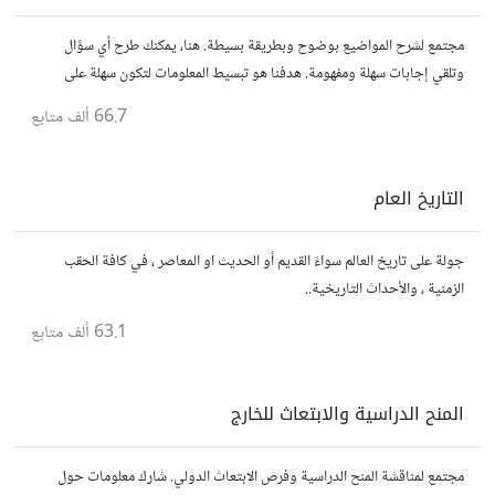
مجتمع لشرح المواضيع بوضوح وبطريقة بسيطة. هنا، يمكنك طرح أي سؤال
وتلقي إجابات سهلة ومفهومة. هدفنا هو تبسيط المعلومات لتكون سهلة على
الجميع، تمامًا كما لو كنت في الخامسة من عمرك.
66.7 ألف
متابع
التاريخ العام
جولة على تاريخ العالم سواءً القديم أو الحديث او المعاصر ، في كافة الحقب
الزمنية ، والأحداث التاريخية..
63.1 ألف
متابع
المنح الدراسية والابتعاث للخارج
مجتمع لمناقشة المنح الدراسية وفرص الابتعاث الدولي. شارك معلومات حول