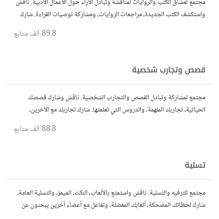
مجتمع لعشاق الكتب والروايات لمناقشة وتبادل الآراء حول الأعمال الأدبية. ناقش
واستكشف الكتب الجديدة، مراجعات الروايات، ومشاركة توصيات القراءة. شارك
أفكارك، نصائحك، وأسئلتك، وتواصل مع قراء آخرين.
89.8 ألف
متابع
قصص وتجارب شخصية
مجتمع لمشاركة وتبادل القصص والتجارب الشخصية. ناقش وشارك قصصك
الحياتية، تجاربك الملهمة، والدروس التي تعلمتها. شارك تجاربك مع الآخرين،
واستفد من قصصهم لتوسيع آفاقك.
88.8 ألف
متابع
تسلية
مجتمع للترفيه والتسلية. ناقش واستمتع بالألعاب، النكت، الميمز، والتسلية العامة.
شارك لحظاتك المضحكة، ألعابك المفضلة، وتفاعل مع أعضاء آخرين يبحثون عن
المتعة والمرح.