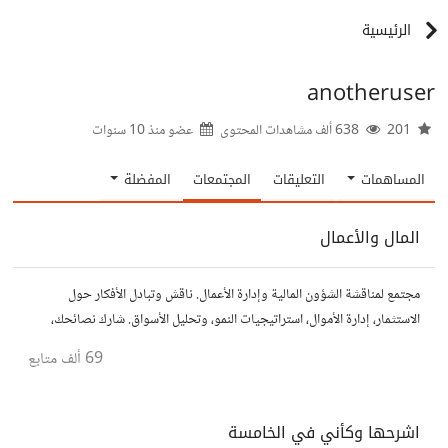
الرئيسية
anotheruser
201
638 ألف مشاهدات المحتوى
عضو منذ
10 سنوات
المساهمات
التعليقات
المجتمعات
المفضلة
المال والأعمال
مجتمع لمناقشة الشؤون المالية وإدارة الأعمال. ناقش وتبادل الأفكار حول
الاستثمار، إدارة الأموال، استراتيجيات النمو، وتحليل الأسواق. شارك نصائحك،
تجاربك، وأسئلتك، وتواصل مع محترفين ورجال أعمال آخرين.
69 ألف
متابع
اشرحها وكأني في الخامسة