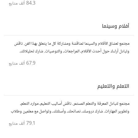
84.3 ألف
متابع
أفلام وسينما
مجتمع لعشاق الأفلام والسينما لمناقشة ومشاركة كل ما يتعلق بهذا الفن. ناقش
وتبادل آراءك حول أحدث الأفلام، المراجعات، والتوصيات. شارك تحليلاتك،
قصصك، واستمتع بنقاشات حول الأفلام والمخرجين والسيناريوهات.
67.9 ألف
متابع
التعلم والتعليم
مجتمع لتبادل المعرفة والتعلم المستمر. ناقش أساليب التعليم، موارد التعلم،
وتطوير المهارات. شارك دروسك، نصائحك، وأسئلتك، وتواصل مع معلمين وطلاب
يسعون لتحقيق المعرفة والتفوق.
79.1 ألف
متابع