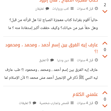
كتاب معجزة الصباح , هال إلرود
2
أمور تاريخية تعرفها أذكرها فأبحث عنها لأعرفها أنا أيضا وتصبح
قبل 4 سنوات
كتب وروايات
تعليقان
لدي المعلومة
حالياً أقوم بقراءة كتاب معجزة الصباح لذا هل قرأته من قبل؟
وهل حقاً غير من حياتك؟ وكيف حققت أكبر إستفادة منه ؟ ما
رأيك. .؟
عارف إيه الفرق بين إسم أحمد ، ومحمد ، ومحمود
0
!؟
قبل 4 سنوات
دين ودنيا
0 تعليق
عارف إيه الفرق بين إسم أحمد ، ومحمد ، ومحمود !؟ طب عارف
ليه النبي ﷺ ذُكر في الإنجيل أحمد مش محمد !؟ لأن الإسلام لما
نزل ، نزل باللغة العربية ... والأسماء العربية كلها اسماء ليها معاني
.. سيدنا عيسي " عليه السلام " لما أتى على قومه بالرسالة قالهم
علمني الكلام
0
: "وَإِذْ قَالَ عِيسَى ٱبْنُ مَرْيَمَ يَٰبَنِىٓ إِسْرَٰٓءِيلَ إِنِّى رَسُولُ ٱللَّهِ إِلَيْكُم
قبل 4 سنوات
قصص وتجارب شخصية
9 تعليقات
مُّصَدِّقًا لِّمَا بَيْنَ يَدَىَّ مِنَ ٱلتَّوْرَىٰةِ وَمُبَشِّرًۢا بِرَسُولٍۢ يَأْتِى مِنۢ بَعْدِى