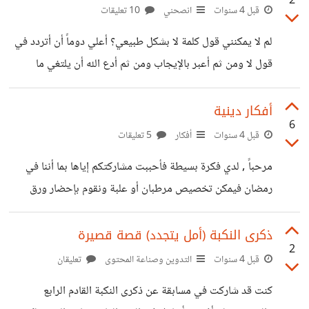
2
تذهبي ولا تذهبي أثلجي قلبي ولا تحمليه مالا طاقة له فيه
قبل 4 سنوات
انصحني
10 تعليقات
بفراقكِ اقتربي وإن قلت إقتربي فاقتربي أكثر ولتلتقي عيناي
لم لا يمكنني قول كلمة لا بشكل طبيعي؟ أعلي دوماََ أن أتردد في
بعيناكِ ولتطرح السلام ولتوصل حبال المودة والوصال فوالله ما
قول لا ومن ثم أعبر بالإيجاب ومن ثم أدع الله أن يلتغي ما
رأت عيناي جمالاً كجمال عينيكي وفي ظلمة
أقررت بالإيجاب عليه لم من الصعب قول كلمة لا رغم أنها من
حرفين , من الصعب أحياناََ التعبير عن الرأي .. أغبط الناس
أفكار دينية
6
الصريحين الذين يقولون ما يرد في ذهنهم مباشرةََ اذاََ أهناك حل
قبل 4 سنوات
أفكار
5 تعليقات
أصدقاء حسوب؟ هل مر أحدكم بمثل ما أنا فيه واستصعب كلمة لا
مرحباً , لدي فكرة بسيطة فأحببت مشاركتكم إياها بما أننا في
والبوح بما خطر في باله؟
رمضان فيمكن تخصيص مرطبان أو علبة ونقوم بإحضار ورق
ملاحظات صغير ونقوم بكتابة 30 مهمة , بما اننا في الخامس من
رمضان فبقي 25 , 25 مهمة إذا لنقل , المهام تكون بعبادة , إما
ذكرى النكبة (أمل يتجدد) قصة قصيرة
2
بالإستغفار لعدد معين أو الصلاة على النبي أو غير ذلك , وبعد
قبل 4 سنوات
التدوين وصناعة المحتوى
تعليقان
ذلك نقوم بطي الورق ووضعه في العلبه أو المرطبان لنقوم
كنت قد شاركت في مسابقة عن ذكرى النكبة القادم الرابع
بسحب كل يوم ورقه ونقوم بتطبيقها , ويمكن زيادة عدد الورق