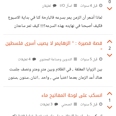
0
قبل 4 سنوات
اسأل I/O
تعليقان
لماذا أشعر أن الزمن يمر بسرعه فالبارحة كنا في بداية الاسبوع
فكيف أصبحنا في نهايته بهذه السرعه؟!!! كيف تمر ساعتان
بسرعه كبيرة . . ؟ هل تشعرون بهذا مثلي؟ هذا يبعث للضيق
,مرور الزمن بسرعه دون ان ندرك
قصة قصيرة : " الزهايمر لا يصيب أسرى فلسطين
2
"
قبل 5 سنوات
التدوين وصناعة المحتوى
4 تعليقات
بين الزوايا المغلقة , في الظلام وبين مترِِ ومترٍ ونصف جلست
هناك أًعد الزمان بعدما اختبأ مني , واحد ..اثنان..ستون ,ستون
ثانية دقيقة , والدقيقتان مئة وعشرون ثانية , حتى ألفِِ وثمان
مئة, لقد مرت نصف ساعةِِ بالفعل بين هذا الظلام وغياب القمر
انسكب على لوحة المفاتيح ماء
1
والشمس والحرية في الزنزانة. لقد كنت هنا منذ أسبوعِِ حسب
قبل 5 سنوات
انصحني
3 تعليقات
تقديري في زنزانة ِِ منعزلة وصلت اليها بعدما اقتحم الاحتلال