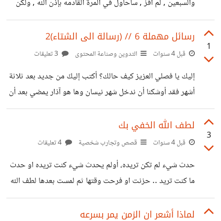
والسبعين , لم أفز , سأحاول في المرة القادمه بإذن الله , ولكن
بما
أحب أن أشارككم ما كتبت أصدقاء حسوبIO . مرمياً على فراشه
, فتح عينيه ببطءٍ شديد , يشكو شوقاً قد باحت عيناه به , كنت
رسائل مهملة 6 // (رسالة الى الشتاء)2
1
أنا ابن السنين السبع أستمع إليه وهو يحدثني عن حكايته المريرة
قبل 4 سنوات
التدوين وصناعة المحتوى
3 تعليقات
, كان يتمسك بأغلى كنزٍ لديه بين يديه, ذلك المفتاح العتيق
إليك يا فصلي العزيز كيف حالك؟ أكتب إليكَ من جديد بعد ثلاثة
المرصع بأمل العودة إلى الباب الذي كان يحتويه, مثله ككل
أشهر فقد أوشكنا أن ندخل شهر نيسان وها هو آذار يمضي بعد أن
كان جميلاً بوجودك . أكتب إليكَ لأسألك سؤال حبيب لمحبوبه
أترحل؟ أوتحمل حقائبك وتمضي أم أقول تحمل سعادتنا بوجودكَ
لطف الله الخفي بك
3
وتمضي.. يقولون أنكَ تمضي فهل على الأقل تقضي الليلة هنا
قبل 4 سنوات
قصص وتجارب شخصية
4 تعليقات
معي وترحل غداََ رغم أنني لا أحب فكرة رحيلك غدا ستأتي
حدث شيء لم تكن تريده، أولم يحدث شيء كنت تريده او حدث
الشمس وتصافحني وتخبرني برحيلك وحضورها فأتصنع فرح
ما كنت تريد .. حزنت او فرحت وقتها ثم لمست بعدها لطف الله
وجود أشعتها بينما أفتقدك وأفتقد الرقص مع قطراتك
الخفي بك.. حدثونا عن مثل هذه المواقف؟
لماذا أشعر ان الزمن يمر بسرعه