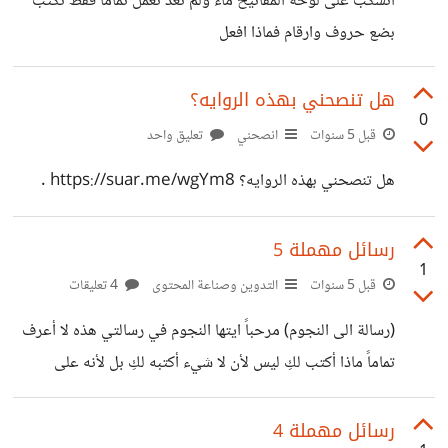
انسكب على لوحة المفاتيح ماء ولم تعد تعمل تماما فقط تكتب
بيتي في الساعة الواحدة صباحاً بعد منتصف الليل بتهمةِِ لا أعرف
بضع حروف وارقام فماذا افعل
عنها شيئاًً سوى أنهم لفقوها لإخافة
هل تنصحني بهذه الروايه؟
0
قبل 5 سنوات
انصحني
تعليق واحد
هل تنصحني بهذه الروايه؟ https://suar.me/wgYm8 .
رسائل مهملة 5
1
قبل 5 سنوات
التدوين وصناعة المحتوى
4 تعليقات
(رسالة الى النجوم) مرحباََ ايتها النجوم في رسالتي هذه لا أعرف
تماماً ماذا أكتب لكِ ليس لأن لا شيء أكتبه لكِ بل لأنه على
النقيض من ذلك أنا لدي الكثير لأكتبه لكِ ولكنني لا أعلم من أين
أبدأ في الواقع أنتم في كل ليلةِِ كالرفقاء لي وان اختفيتم فأنا
رسائل مهملة 4