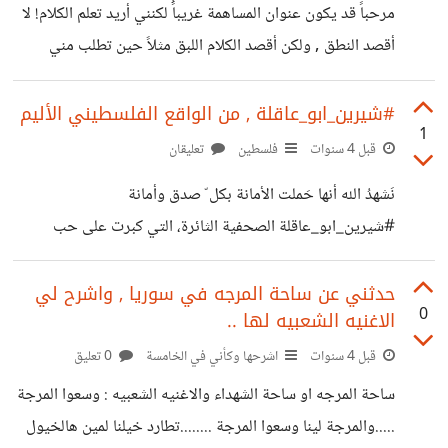
مرحباََ قد يكون عنوان المساهمة غريباًُ لكنني أريد تعلم الكلام! لا
ٱسْمُهُۥٓ أَحْمَدُ ۖ " ليه قال
أقصد النطق , ولكن أقصد الكلام اللبق مثلاً حين تطلب مني
المعلمة شرح شيئ ما فإنه يصيبني التوتر وأعد اللحظات حتى
يأتي دوري حين أنظر للصحافه كيف لاتغيب الكلمات عنهم!؟
1
وكأنهم يرون فعلاً ما يريدون إيصاله من كلمات أتذكر ذلك الموقف
قبل 4 سنوات
فلسطين
تعليقان
من الصف التاسع حيث طلبت المعلمه منا تصوير فيديو ثلاثة
نَشهدُ الله أنها حَملت الأمانة بكل ّ صدق وأمانة
طالبات نتكلم فيه عن مدينة فلسطينه , حفظت كل شيء طلبته
‏‎#شيرين_ابو_عاقلة الصحفية الثائرة، التي كبرت على حب
مني لأقوله ولكنني أخفقت , أصبت بالتوتر
فلسطين وقضيتها، كانت تجوب الميادين لتنقل الحقيقة لشتى
بقاع المعمورة، اجتهدت وعملت وناضلت بكلماتها وتقاريرها
حدثني عن ساحة المرجه في سوريا , واشرح لي
0
الاغنيه الشعبيه لها ..
المؤثرة.. ترتقي اليوم وهي في ميادين عشقتها وعملت لاجلها
لتنقل لنا الصورة .. ‏إنا لله وإنا إليه راجعون.. مشهد اغتيال
قبل 4 سنوات
اشرحها وكأني في الخامسة
0 تعليق
الصحفية ‎#شيرين_أبو_عاقلة مراسلة الجزيرة لعقود طويلة على
ساحة المرجه او ساحة الشهداء والاغنيه الشعبيه : وسعوا المرجة
مدخل مدينة جنين مؤلم جدًا. كيان مريض، لا يُراعي ذمة امرأة
.....والمرجة لينا وسعوا المرجة ........تطارد خيلنا لمين هالخيول