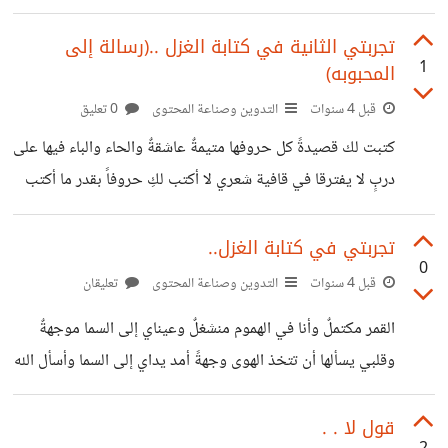
ولا حقوق للصحفيين كانت تغطي الخبر فأصبحت هي الخبر
...مربطة بانجاص هاي للعريس ...مزينه برصاص
شيرين أبو
تجربتي الثانية في كتابة الغزل ..(رسالة إلى
1
المحبوبه)
قبل 4 سنوات
التدوين وصناعة المحتوى
0 تعليق
كتبت لك قصيدةً كل حروفها متيمةٌ عاشقةٌ والحاء والباء فيها على
دربٍ لا يفترقا في قافية شعري لا أكتب لكِ حروفاََ بقدر ما أكتب
لكِ مشاعري أرصها داخل كلماتٍ مهما كثرت حروفها لا تستطيع
وصف ما في قلبي المشاعر التي أكتب بها لم يكتب كمثلها أبرز
تجربتي في كتابة الغزل..
0
شعراء الحب والهوى لم يكتب مثلها عنتر لعبلة وقيس لليلى أو
قبل 4 سنوات
التدوين وصناعة المحتوى
تعليقان
هكذا أظن في حبي لكِ ليس كمثله مثيل لعل جميع الناس عاشوا
القمر مكتملٌ وأنا في الهموم منشغلٌ وعيناي إلى السما موجهةٌ
قصص حبٍ ولكن قصتي ليست كالكل .. لأنها معكِ وأنت بطلتها
وقلبي يسألها أن تتخذ الهوى وجهةً أمد يداي إلى السما وأسأل الله
شفاءً ليس بعده سقمُ دوائي أنتِ ولقياكي شفائي أما عن رحيلك
فأشد على نفسي من مرض العضالِ فبالله عليكي قولي أنكِ لن
قول لا . .