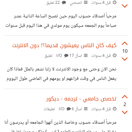
قبل 4 سنوات
انصحني
22 تعليق
مرحباً أصدقاء حسوب اليوم حين تصبح الساعة الثانية عشر
صباحاََ يوم الجمعه سيكون يوم مولدي في هذا اليوم قبل سنوات
كنت أعد الأيام وأنتظره بفارغ الصبر , أما الآن رحل كل شيء ولا
يهم لا أخفي عليكم أنني لا أريد أن يكتبوا لي تهنئه , لم أعد أشعر
كيف كان الناس يعيشون قديما؟! دون الانترنت
10
ببهجة هذا اليوم في العام السابق كنت قد أقفلت الفيسبوك ولكن
قبل 4 سنوات
اسأل I/O
17 تعليق
بعد ذلك فتحته في منتصف اليوم لربما لأنني وفي يومٍ ما بحثت
نحن الان وحتى مع وجود الانترنت لا زلنا نشعر بالملل فماذا كان
عن شخصٍ ما ليهتم بي بهذا اليوم ولو في
يفعل الناس في وقت فراغهم او يومهم في الماضي طول اليووم
تخصص جامعي - ترجمه - ديكور
2
قبل 4 سنوات
اسأل I/O
6 تعليقات
مرحباً أصدقاء حسوب وخاصة الذين أنهوا الجامعه أو يدرسون أنا