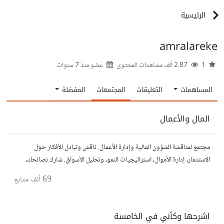
الرئيسية
amralareke
1
2.87 ألف مشاهدات المحتوى
عضو منذ
7 سنوات
المساهمات
التعليقات
المجتمعات
المفضلة
المال والأعمال
مجتمع لمناقشة الشؤون المالية وإدارة الأعمال. ناقش وتبادل الأفكار حول
الاستثمار، إدارة الأموال، استراتيجيات النمو، وتحليل الأسواق. شارك نصائحك،
تجاربك، وأسئلتك، وتواصل مع محترفين ورجال أعمال آخرين.
69 ألف
متابع
اشرحها وكأني في الخامسة