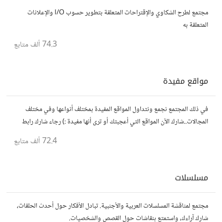
مجتمع لطرح الشكاوي والإقتراحات المتعلقة بتطوير حسوب I/O والإعلانات
المتعلقة به
74.3 ألف
متابع
مواقع مفيدة
في ذلك المجتمع نجمع ونتداول المواقع المفيدة بمختلف أنواعها وفي مختلف
المجالات..شارك الآن المواقع التي أعجبتك أو ترى أنها مفيدة :) رجاء شارك رابط
مباشر للموقع..المجتمع خاص بالمواقع فقط
72.4 ألف
متابع
مسلسلات
مجتمع لمناقشة المسلسلات العربية والأجنبية. تبادل الأفكار حول أحدث الحلقات،
شارك آراءك، واستمتع بنقاشات حول القصص والشخصيات.