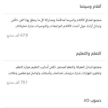
أفلام وسينما
مجتمع لعشاق الأفلام والسينما لمناقشة ومشاركة كل ما يتعلق بهذا الفن. ناقش
وتبادل آراءك حول أحدث الأفلام، المراجعات، والتوصيات. شارك تحليلاتك،
قصصك، واستمتع بنقاشات حول الأفلام والمخرجين والسيناريوهات.
67.9 ألف
متابع
التعلم والتعليم
مجتمع لتبادل المعرفة والتعلم المستمر. ناقش أساليب التعليم، موارد التعلم،
وتطوير المهارات. شارك دروسك، نصائحك، وأسئلتك، وتواصل مع معلمين وطلاب
يسعون لتحقيق المعرفة والتفوق.
79.1 ألف
متابع
حسوب I/O