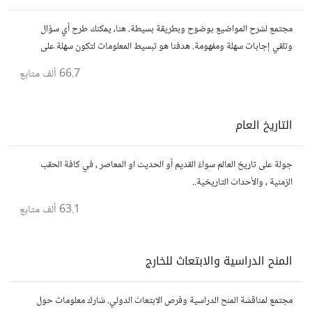
مجتمع لشرح المواضيع بوضوح وبطريقة بسيطة. هنا، يمكنك طرح أي سؤال
وتلقي إجابات سهلة ومفهومة. هدفنا هو تبسيط المعلومات لتكون سهلة على
الجميع، تمامًا كما لو كنت في الخامسة من عمرك.
66.7 ألف
متابع
التاريخ العام
جولة على تاريخ العالم سواءً القديم أو الحديث او المعاصر ، في كافة الحقب
الزمنية ، والأحداث التاريخية..
63.1 ألف
متابع
المنح الدراسية والابتعاث للخارج
مجتمع لمناقشة المنح الدراسية وفرص الابتعاث الدولي. شارك معلومات حول