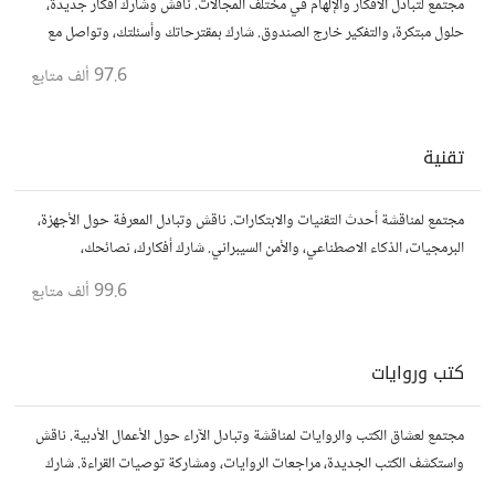
مجتمع لتبادل الأفكار والإلهام في مختلف المجالات. ناقش وشارك أفكار جديدة،
حلول مبتكرة، والتفكير خارج الصندوق. شارك بمقترحاتك وأسئلتك، وتواصل مع
مفكرين آخرين.
97.6 ألف
متابع
تقنية
مجتمع لمناقشة أحدث التقنيات والابتكارات. ناقش وتبادل المعرفة حول الأجهزة،
البرمجيات، الذكاء الاصطناعي، والأمن السيبراني. شارك أفكارك، نصائحك،
وأسئلتك، وتواصل مع محبي التقنية والمتخصصين.
99.6 ألف
متابع
كتب وروايات
مجتمع لعشاق الكتب والروايات لمناقشة وتبادل الآراء حول الأعمال الأدبية. ناقش
واستكشف الكتب الجديدة، مراجعات الروايات، ومشاركة توصيات القراءة. شارك
أفكارك، نصائحك، وأسئلتك، وتواصل مع قراء آخرين.