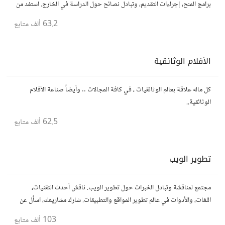
برامج المنح، إجراءات التقديم، وتبادل نصائح حول الدراسة في الخارج. استفد من
تجارب الآخرين وشارك تجربتك.
63.2 ألف
متابع
الأفلام الوثائقية
كل ماله علاقة بعالم الوثائقيات ، في كافة المجالات .. وأيضاً صناعة الأفلام
الوثائقية..
62.5 ألف
متابع
تطوير الويب
مجتمع لمناقشة وتبادل الخبرات حول تطوير الويب. ناقش أحدث التقنيات،
اللغات، والأدوات في عالم تطوير المواقع والتطبيقات. شارك مشاريعك، اسأل عن
نصائح، وتعاون مع مطورين محترفين وهواة.
103 ألف
متابع