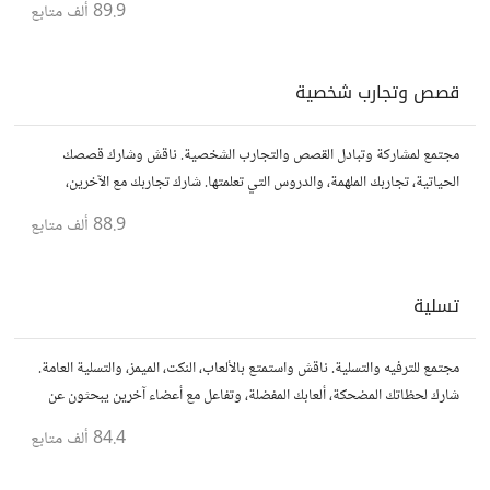
89.9 ألف
متابع
قصص وتجارب شخصية
مجتمع لمشاركة وتبادل القصص والتجارب الشخصية. ناقش وشارك قصصك
الحياتية، تجاربك الملهمة، والدروس التي تعلمتها. شارك تجاربك مع الآخرين،
واستفد من قصصهم لتوسيع آفاقك.
88.9 ألف
متابع
تسلية
مجتمع للترفيه والتسلية. ناقش واستمتع بالألعاب، النكت، الميمز، والتسلية العامة.
شارك لحظاتك المضحكة، ألعابك المفضلة، وتفاعل مع أعضاء آخرين يبحثون عن
المتعة والمرح.
84.4 ألف
متابع