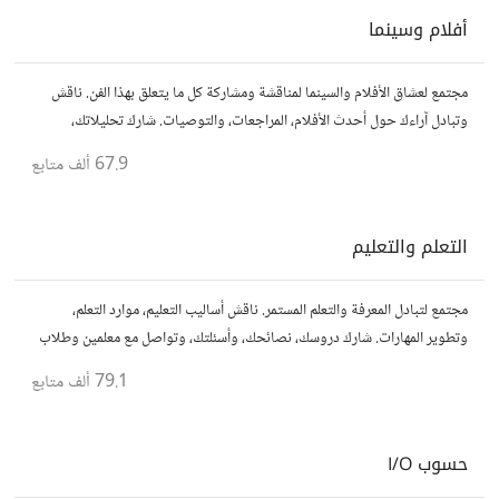
أفلام وسينما
مجتمع لعشاق الأفلام والسينما لمناقشة ومشاركة كل ما يتعلق بهذا الفن. ناقش
وتبادل آراءك حول أحدث الأفلام، المراجعات، والتوصيات. شارك تحليلاتك،
قصصك، واستمتع بنقاشات حول الأفلام والمخرجين والسيناريوهات.
67.9 ألف
متابع
التعلم والتعليم
مجتمع لتبادل المعرفة والتعلم المستمر. ناقش أساليب التعليم، موارد التعلم،
وتطوير المهارات. شارك دروسك، نصائحك، وأسئلتك، وتواصل مع معلمين وطلاب
يسعون لتحقيق المعرفة والتفوق.
79.1 ألف
متابع
حسوب I/O