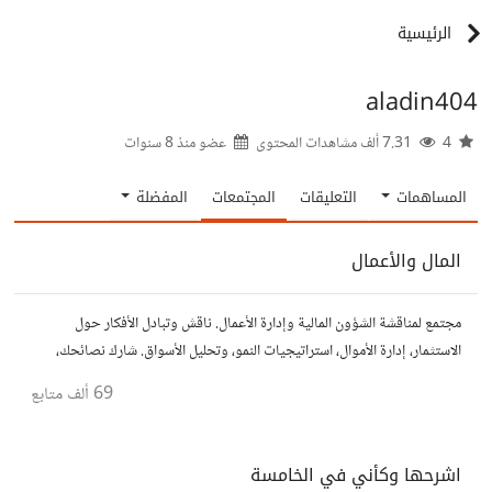
الرئيسية
aladin404
4
7.31 ألف مشاهدات المحتوى
عضو منذ
8 سنوات
المساهمات
التعليقات
المجتمعات
المفضلة
المال والأعمال
مجتمع لمناقشة الشؤون المالية وإدارة الأعمال. ناقش وتبادل الأفكار حول
الاستثمار، إدارة الأموال، استراتيجيات النمو، وتحليل الأسواق. شارك نصائحك،
تجاربك، وأسئلتك، وتواصل مع محترفين ورجال أعمال آخرين.
69 ألف
متابع
اشرحها وكأني في الخامسة