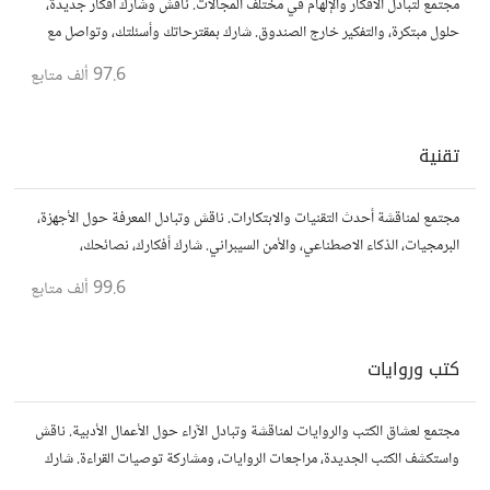
مجتمع لتبادل الأفكار والإلهام في مختلف المجالات. ناقش وشارك أفكار جديدة،
حلول مبتكرة، والتفكير خارج الصندوق. شارك بمقترحاتك وأسئلتك، وتواصل مع
مفكرين آخرين.
97.6 ألف
متابع
تقنية
مجتمع لمناقشة أحدث التقنيات والابتكارات. ناقش وتبادل المعرفة حول الأجهزة،
البرمجيات، الذكاء الاصطناعي، والأمن السيبراني. شارك أفكارك، نصائحك،
وأسئلتك، وتواصل مع محبي التقنية والمتخصصين.
99.6 ألف
متابع
كتب وروايات
مجتمع لعشاق الكتب والروايات لمناقشة وتبادل الآراء حول الأعمال الأدبية. ناقش
واستكشف الكتب الجديدة، مراجعات الروايات، ومشاركة توصيات القراءة. شارك
أفكارك، نصائحك، وأسئلتك، وتواصل مع قراء آخرين.