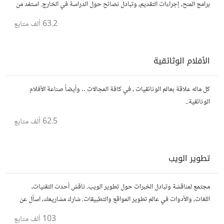
برامج المنح، إجراءات التقديم، وتبادل نصائح حول الدراسة في الخارج. استفد من
تجارب الآخرين وشارك تجربتك.
63.2 ألف
متابع
الأفلام الوثائقية
كل ماله علاقة بعالم الوثائقيات ، في كافة المجالات .. وأيضاً صناعة الأفلام
الوثائقية..
62.5 ألف
متابع
تطوير الويب
مجتمع لمناقشة وتبادل الخبرات حول تطوير الويب. ناقش أحدث التقنيات،
اللغات، والأدوات في عالم تطوير المواقع والتطبيقات. شارك مشاريعك، اسأل عن
نصائح، وتعاون مع مطورين محترفين وهواة.
103 ألف
متابع