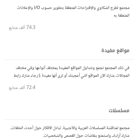
مجتمع لطرح الشكاوي والإقتراحات المتعلقة بتطوير حسوب I/O والإعلانات
المتعلقة به
74.3 ألف
متابع
مواقع مفيدة
في ذلك المجتمع نجمع ونتداول المواقع المفيدة بمختلف أنواعها وفي مختلف
المجالات..شارك الآن المواقع التي أعجبتك أو ترى أنها مفيدة :) رجاء شارك رابط
مباشر للموقع..المجتمع خاص بالمواقع فقط
72.4 ألف
متابع
مسلسلات
مجتمع لمناقشة المسلسلات العربية والأجنبية. تبادل الأفكار حول أحدث الحلقات،
شارك آراءك، واستمتع بنقاشات حول القصص والشخصيات.