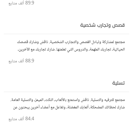
89.9 ألف
متابع
قصص وتجارب شخصية
مجتمع لمشاركة وتبادل القصص والتجارب الشخصية. ناقش وشارك قصصك
الحياتية، تجاربك الملهمة، والدروس التي تعلمتها. شارك تجاربك مع الآخرين،
واستفد من قصصهم لتوسيع آفاقك.
88.9 ألف
متابع
تسلية
مجتمع للترفيه والتسلية. ناقش واستمتع بالألعاب، النكت، الميمز، والتسلية العامة.
شارك لحظاتك المضحكة، ألعابك المفضلة، وتفاعل مع أعضاء آخرين يبحثون عن
المتعة والمرح.
84.4 ألف
متابع