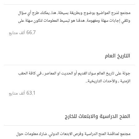
مجتمع لشرح المواضيع بوضوح وبطريقة بسيطة. هنا، يمكنك طرح أي سؤال
وتلقي إجابات سهلة ومفهومة. هدفنا هو تبسيط المعلومات لتكون سهلة على
الجميع، تمامًا كما لو كنت في الخامسة من عمرك.
66.7 ألف
متابع
التاريخ العام
جولة على تاريخ العالم سواءً القديم أو الحديث او المعاصر ، في كافة الحقب
الزمنية ، والأحداث التاريخية..
63.1 ألف
متابع
المنح الدراسية والابتعاث للخارج
مجتمع لمناقشة المنح الدراسية وفرص الابتعاث الدولي. شارك معلومات حول