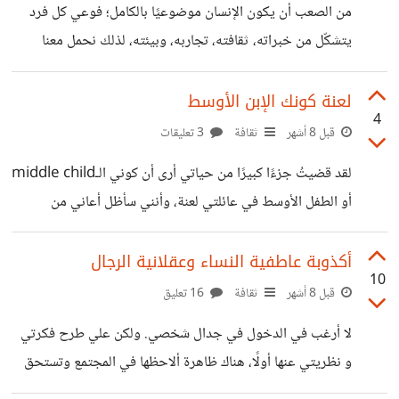
من الصعب أن يكون الإنسان موضوعيًا بالكامل؛ فوعي كل فرد
يحبني شخص ويقسو علي ولا يمكن أن يسحقني شخص وقت
يتشكّل من خبراته، ثقافته، تجاربه، وبيئته، لذلك نحمل معنا
الخلاف وعندما ينتهي الخلاف يعود ليكون المحب الذي كان
تحيّزات قد لا ندركها دائمًا. حتى العلم، رغم حياده النظري
والمنهجي، قد يتأثر في تطبيقه بالمصالح والاتجاهات السائدة،
لعنة كونك الإبن الأوسط
4
لأنه في النهاية يُمارس عن طريق بشر. ومع ذلك، يسعى المنهج
قبل 8 أشهر
ثقافة
3 تعليقات
العلمي لتقليل هذه التحيزات قدر الإمكان. البشر غالبًا ما يشعرون
لقد قضيتُ جزءًا كبيرًا من حياتي أرى أن كوني الـmiddle child
بالتهديد تجاه الأفكار التي تتناقض مع معتقداتهم، حتى لو لم تكن
أو الطفل الأوسط في عائلتي لعنة، وأنني سأظل أعاني من
هجومًا مباشرًا عليهم. كثيرًا ما نواجه هذا عند اختلافنا مع شخص
الإهمال وغياب الاهتمام، والإحساس بأنني غير مرئية وغير
مسموعة وكأنني شفافة. وهذه حقيقة يعيشها أغلب الـmiddle
أكذوبة عاطفية النساء وعقلانية الرجال
10
children؛ فهم غالبًا يعانون من الإهمال العاطفي، ومن المقارنات
قبل 8 أشهر
ثقافة
16 تعليق
بينهم وبين إخوتهم الأكبر أو الأصغر، إضافة إلى الشعور الدائم
لا أرغب في الدخول في جدال شخصي. ولكن علي طرح فكرتي
بالذنب، وبأنهم غير كافين، وأنهم دائمًا يخيّبون ظنّ أهلهم بصورة
و نظريتي عنها أولًا، هناك ظاهرة ألاحظها في المجتمع وتستحق
أو بأخرى. لم أكن أفهم السبب مطلقًا، لكنني كبرتُ ووجدت أن
الدراسة وأنا سأتحدث بموضوعية باحثة وإنسانة تلاحظ ما