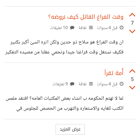
غريزة البقاء، صدق من
آخر واخر تبحث عن آخر واخر واخر لماذا؟ هل هي طبيعه
الانسان "ان الانسان في كبد" ام اننا أصبحنا هكذا بسبب العصر
وقت الفراغ القاتل كيف نروضه؟
7
الذي نحيا به لا نرضي ابدا عن أنفسنا أو حياتنا أو سيارتنا أو
قبل 4 سنوات
ثقافة
10 تعليقات
علاقاتنا نسعي دائما للمزيد والمزيد نعيش في نهم نهم لكل شئ
ان وقت الفراغ هو سلاح ذو حدين ولكن اثره السئ أكبر بكثير
نركض وراء السعاده ولاكن هل السعاده حقا تكمن في تحقيق
فكيف نستغل وقت فراغنا جيدا ونحمي عقلنا من مصيده التفكير
الا متناهي لقد جربت عده نشاطات مثل القراءه وتعلم اللغه
ممارسه الرياضه وغيرها ولكن ماذا لو شغف الانسان نفذ ما العمل
أُمة تقرأ
5
حينها
قبل 4 سنوات
ثقافة
9 تعليقات
لما لا تهتم الحكومه ب انشاء بعض المكتبات العامه؟ افتقد ملمس
الكتب للغايه والاستعاره والتهرب من الحصص للجلوس في
المكتبه لساعات وانشطه المكتبه اللطيفه أشعر بالغضب الشديد
بسبب عدم توفير مكتبات عامه وقد سأمت من فكره ال pdf