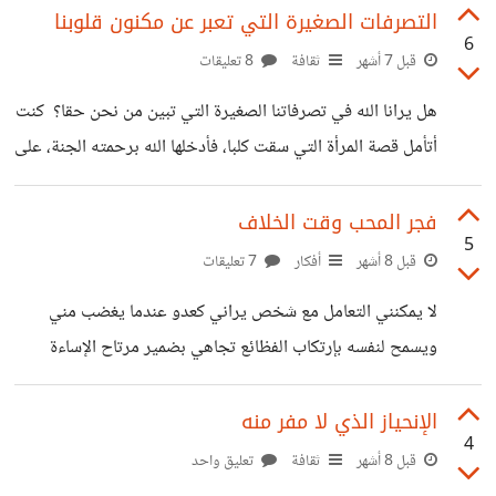
السن، طيب المحيا، لبق وشديد الأدب. درسنا المقرر عن بعد من
التصرفات الصغيرة التي تعبر عن مكنون قلوبنا
6
غرفة مكتبه البسيطة، بمعدل مرة واحدة في الاسبوع، لمدة
قبل 7 أشهر
ثقافة
8 تعليقات
ساعة. وجدت في المقرر فسحة خفيفة تفتح عيني على جماليات
هل يرانا الله في تصرفاتنا الصغيرة التي تبين من نحن حقا؟ كنت
كثيرة لم أكن ألحظها. وكنت أنظر لأستاذ المادة كجد لطيف،
أتأمل قصة المرأة التي سقت كلبا، فأدخلها الله برحمته الجنة، على
أجلس معه أسبوعيا تحت سماء يوم صيفي مشرق. ليحكي لي
عمل بسيط وصغير كهذا. رغم أنها كانت بغي، اي بائعة هوى،
قصصا
وترتكب كبيرة من الكبائر يوميا. إلا أنها رأفت بحال الكلب،
فجر المحب وقت الخلاف
5
مخلوق من مخلوقات الله، وإختبار من إختباراته، وسقته الماء
قبل 8 أشهر
أفكار
7 تعليقات
حتى ارتوى من حر يوم شديد، فتاب عليها الله ووقاها حر النار.
لا يمكنني التعامل مع شخص يراني كعدو عندما يغضب مني
وسؤالي هو هل تلك التصرفات الصغيرة التي نقوم بها، بدون أن
ويسمح لنفسه بإرتكاب الفظائع تجاهي بضمير مرتاح الإساءة
نعطيها قيمة، وبدون
والغضب والخلاف هي اللحظات التي تخبرني من أنت وكيف
تراني حقا هل تراني كيان شيطاني يستحق أقسى أشكال العقاب
الإنحياز الذي لا مفر منه
4
أم تراني الشخص الذي تحبه ولا تستطيع سوى أن تترفق به حتى
قبل 8 أشهر
ثقافة
تعليق واحد
وإن كان مخطئا وبالنسبة الي القسوة هي نقيض الحب لا يمكن أن