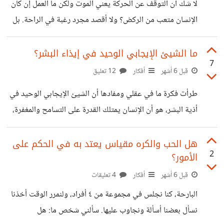
لا شك أن التوقف عن الحركة يعني الموت ولكن ما العمل إن كان
في كتاب حزين. أو ناثرين أوراقها في الهواء،
الإنسان متعب من الركض؟ ولا أقصد مجرد رغبة في الراحة. بل
أعني إضراب تام عن الحركة أو رفض لديناميكية الحياة. إذا كان
الإنسان يرفض كونه ترس في عجلة الحياة التي لا تتوفق أبدا ولا
ما الشيئ الإيجابي الوحيد في إيذاء البشر؟
7
ترحم هل هذا يعني أنه يستسلم للموت؟ أم أنه استنفذ كل الوقود
قبل 6 أشهر
أفكار
12 تعليق
الذي يساعده على الحركة! وما العمل حينها؟ هل الأمر متعلق
طرأت فكرة ما في عقلي ومفادها أن الشيئ الإيجابي الوحيد في
بالإرادة، أم الإيمان، أم الجهل؟ ما الذي يجعل البشر يتمسكون
أذية البشر، هو أن الإنسان يمتلك القدرة على التسامح والمغفرة،
بالحياة،
أو الإنتقام والقصاص، وفي جميع الحالات، فالإنسان حتى إن لم
يسامح أو يقتص، مازال بإستطاعته الدفاع عن نفسه، أو توجيه
هل الحب والكره مقياس يعتد به في الحكم على
2
الأمور؟
اللوم لمن آذاه. على عكس باقي الكائنات، فنحن عندما نؤذي
صديق لنا مثلا، نعتذر، ليتقبل إعتذارنا، وكأن أخطائنا أصبحت
قبل 6 أشهر
أفكار
4 تعليقات
مغفورة، وكأننا أصلحنا ما أفسدناه ولكن ماذا إن لم يمتلك صديقنا
البارحة، كنا نجلس في مجموعة من ٤ أفراد، ولنمرر الوقت أخذنا
هذا، العقل، أو القدرة على الحكم على الأمور؟ بالتالي
نسأل بعضنا أسألة ونجاوب عليها. سألني شخص ما: هل