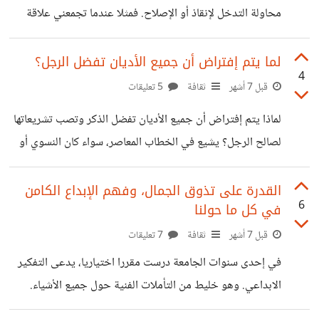
محاولة التدخل لإنقاذ أو الإصلاح. فمثلا عندما تجمعني علاقة
باردة، ولو ألتقينا بنفس الأشخاص، نجدهم فاترين، وحتى لو
جيدة بشخص ما، وتحدث مشكلة بيننا كما يحدث في جميع
العلاقات ولكن يُصر ذلك الشخص على سوء الفهم، والإنسحاب.
لما يتم إفتراض أن جميع الأديان تفضل الرجل؟
4
أتركه ببساطة، ولا أبذل أدنى مجهود في محاولة التبرير، أو
قبل 7 أشهر
ثقافة
5 تعليقات
الإبقاء على العلاقة. لأن علاقتنا بالآخرين ليست مسؤوليتنا نحن
لماذا يتم إفتراض أن جميع الأديان تفضل الذكر وتصب تشريعاتها
فقط، بل مسؤوليتهم أيضا، ويجب عليهم بذل ما يستطيعون في
لصالح الرجل؟ يشيع في الخطاب المعاصر، سواء كان النسوي أو
محاولة الفهم، حسن الظن، والتواصل لحل اي مشكلة. كما لابد أن
الذكوري، إفتراضٌ شبه بديهي مفاده أن الأديان، قد جاءت لترسيخ
يمتلكوا الرحابة في تقبل
سلطة الرجل ومنحه امتيازات على حساب المرأة. هذا الافتراض،
القدرة على تذوق الجمال، وفهم الإبداع الكامن
6
في كل ما حولنا
على انتشاره، يقوم على خلطٍ عميق بين ثلاثة مستويات مختلفة:
الدين كتشريع، الممارسة الإنسانية كتطبيق له، والمجتمع كبنية
قبل 7 أشهر
ثقافة
7 تعليقات
تاريخية متأثرة ليس بالدين فقط، ولكن بكل الرواسب الفكرية
في إحدى سنوات الجامعة درست مقررا اختياريا، يدعى التفكير
والنمطية التي بنيت من قديم الأزل. وأرى أن هذا الخطاب يمثل،
الابداعي. وهو خليط من التأملات الفنية حول جميع الأشياء.
تبسيطا شديدا وإختزالا
درَّسنا المقرر أستاذ وعميد سابق في كلية الفنون، وكان رجلا كبير