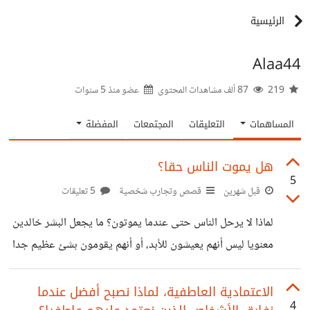
الرئيسية
Alaa44
219
87 ألف مشاهدات المحتوى
عضو منذ
5 سنوات
المساهمات
التعليقات
المجتمعات
المفضلة
هل يموت الناس حقا؟
5
قبل شهرين
قصص وتجارب شخصية
5 تعليقات
لماذا لا يرحل الناس حتى عندما يموتون؟ ما يجعل البشر خالدين
معنويا ليس أنهم يعيشون للأبد، أو أنهم يقومون بشئ عظيم جدا
يبقي ذكراهم حية، بل شئ أبسط وأعمق من هذا كله الوعي .
الوعي بأنهم كانوا موجودين، والوعي بتصرفاهم عندما كانوا هنا،
الاعتمادية العاطفية، لماذا نصبح أفضل عندما
4