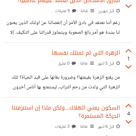
نفارق الأشخاص الذين نعتمد عليهم عاطفيا؟
وبآثارها عندما رحلوا. ما يجعل الإنسان لا يموت هو ذكراه، التي
تنعاد بإستمرار، وليس فقط بشكل ذهني، بل بشكل حي. إننا
قبل شهرين
ثقافة
9 تعليقات
عندما نجلس في غرفة عزيزنا الذي رحل، نشعر به حولنا، عندما
رغم أننا نعتقد في بادئ الأمر أن إنفصالنا عن اولئك الذين يعنون
نرتدي ملابسه، نشتم رائحته، نرى
لنا بشدة هو أمر بالغ الصعوبة ويتجاوز قدراتنا على التكيف. إلا
أنه في الحقيقة، علاقاتنا الآمنة تجعلنا محدودين، و اكتفائنا
العاطفي بأشخاص بعينهم يجعلنا بالغي الهشاشة فعندما تلقي بنا
الزهرة التي لم تمتلك نفسها
1
الظروف في عالم يخلو منهم، نجد أنفسنا نتفتح ببطئ، لنصل
قبل 5 أشهر
ثقافة
0 تعليق
لذروة تألقنا، وأفضل نسخنا على الإطلاق. ولكن لماذا؟ لماذا نصبح
من يقنع الزهرة بقيمتها؟ وضرورة بقائها على قيد الحياة؟ تلك
أكثر ارتياحا عندما يحدث ذلك؟ يشبه الأمر الفرخ في البيضة،
الزهرة التي ولدت من رحم التراب، ليستمتع بها أناس أخرون.
فالفرخ في بيضته الرطبة الدافئة، يعتقد أنه مكتمل تماما،
الزهرة التي لا تمتلك عينان فترى جمالها، ولا تمتلك أنف
فتستنشق عبيرها، ولا تمتلك لسان لتتذوق الرحيق. تلك الزهرة
السكون يعني الهلاك...ولكن ماذا إن استنزفتنا
4
الحركة المستمرة؟
التي إن لم تُقطف في شبابها ستضائل وتذوب. التي لا تبرح مكانها
إلا إذا قُطفت. وإن قُطفت وانفصلت عن كل ما عرفته يوما،
قبل 6 أشهر
ثقافة
3 تعليقات
سيتزين بها أخرون، واضعين إياها في جديلة، في جواب حب،