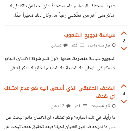
ناعمة تحيطها الأشواك رغبت في ألا تتحول مياه بحيرتي الدافئة
شعرتُ بمختلفِ الرغبات، ولم تستحوذْ عليَّ إحداهنَّ بالكامل. لا
لبركان حارق أن أكون طيبة حتى عندما أستاء لكي لا أؤذي من
أتذكّر متى آخرَ مرّةٍ تملَّكتني رغبةٌ ما، وكان ذلك مُحيِّراً جدًّا.
أحببتهم طويلا في ثواني ولكنني
فعندما تمتلك جميعَ الرغبات لا تحسمُ أمرك أبداً. رغبتُ في النجاحِ
وعملتُ من أجله، ولكنني شعرتُ بالضغط أيضاً، وفي انعدام قيمته
سياسة تجويع الشعوب
2
أحياناً. رغبتُ ألّا أهتم، ولكن دائماً ما انتهى بي الأمرُ متأثرةً بكلِّ
قبل سنة واحدة
أفكار
تعليقان
ما تجاهلتُه. رغبتُ في الحبِّ ولم أحصلْ عليه، رغبتُ في
التجويع سياسة مقصودة، هدفها الأول كسر شوكة الإنسان، الجائع
الاستقلاليةِ وخنتُها. أردتُ أن أعيشَ حياةً مريحة، وفي النهاية
لا يفكر في الوطن ولا الحرية ولا الحرب، الجائع لا يفكر إلا في
أخذتُ أقفزُ بين كلِّ الأشياء، ولم أصلْ لأيِّ
كسرة خبز، تجويع المحتل لأهل غزة هدفه الأساسي انهاكهم
وإبطاء تعافيهم أو عرقلته، لقد سأم المحتل من قصفهم بالصواريخ
الهدف الحقيقي الذي أسعى اليه هو عدم امتلاك
4
اي هدف
المكلفة، لذلك يستخدم التجويع ومنع المساعدات لإبقاء
الفلسطينيين تحت السيطرة بأقل تكلفة وأوسع تغطية، وربما
قبل 4 سنوات
أفكار
12 تعليق
يقتل الجوع بعضهم، وربما يتقاتلون فيما بينهم من أجل الفتات،
ما رأيك في تلك العباره؟ وكم تمثلك؟ ان الانسان دائم البحث عن
ربما يلوم بعضهم المقاومة، لأنهم بشر، وعندما يحضر الجوع تعمل
شئ ما لدرجه قد تثير الغثيان احيانا فبعد تحقيق هدف تبحث عن