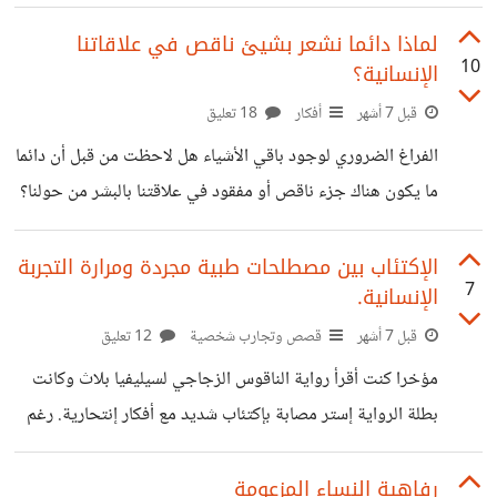
تستطيعين تمييز ما تحبينه وما تكرهينه؟! أجبت ببساطة نعم.
ولكنني عندما أفكر في الأمر الأن أدرك أنني قد أميز ما أكرهه
لماذا دائما نشعر بشيئ ناقص في علاقاتنا
10
الإنسانية؟
وما أحبه، ولكن عند التفكير في الكلمتين ، أجدهم لا يعنون لي
شيئا. ففي النهاية أُحرم مما أحب، وأُرغم على ما أكره، لذا فحبي
قبل 7 أشهر
أفكار
18 تعليق
وكرهي لا يعتد بهم كثيرا، بالتالي لا أستخدمهم بشكل كبير في
الفراغ الضروري لوجود باقي الأشياء هل لاحظت من قبل أن دائما
تقييم شعوري تجاه الأشياء،
ما يكون هناك جزء ناقص أو مفقود في علاقتنا بالبشر من حولنا؟
مهما كانت درجة القرب، والحب، والشفافية في العلاقة. حتى لو
حاولنا إمتصاص الأخر كليا دائما ما سيكون ذلك الإمتصاص غير
الإكتئاب بين مصطلحات طبية مجردة ومرارة التجربة
7
الإنسانية.
مكتمل هناك شيئ ما صغيرا أو كبير لا يمكننا معرفته لا يمكننا
فهمه لا يمكننا لمسه أو الوصول إليه قد يكون جزء مهم جدا
قبل 7 أشهر
قصص وتجارب شخصية
12 تعليق
بالنسبة لنا وعدم وجوده يؤرقنا و يهدد علاقاتنا بشكل واضح لربما
مؤخرا كنت أقرأ رواية الناقوس الزجاجي لسيليفيا بلاث وكانت
تنتهي العلاقة
بطلة الرواية إستر مصابة بإكتئاب شديد مع أفكار إنتحارية. رغم
أنه لا توجد كلمة واحدة حتى الأن في الرواية تخبرني بصراحة
إصابة استر بالإكتئاب، إلا أنني أعرف روح الإكتئاب فعلا، أدركت
رفاهية النساء المزعومة