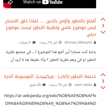
أقتنع بالتطور وأؤمن بالدين .... لماذا خلق الانسان
3
ليس موضوع علمي ونظرية التطور ليست موضوع
ديني
Ahmad_Alkhiami
قبل 10 سنوات
5 تعليقات
بداية كنت محتارا أين أضع هذا الموضوع !... في مجتمع نظرية
التطور او في وهم نظرية التطور ؟ وأنا حقيقة هنا لا أريد أن
أثبت أو أن أنفي صحة النظرية ... إنما أظن أن نقاطا حول
الموضوع يغفل عنها الطرفين ..المؤيد والمعارض ، وهي ما أحاول
خديعة التطور (كتاب) - ويكيبيديا، الموسوعة الحرة
3
طرحه في هذا الموضوع. بداية لا بد من بضعة تعاريف: العلم
sami-abdo
قبل 10 سنوات
23 تعليق
الطبيعي كما يتم تعريفه عادة هو النشاط الفكري والعملي الذي
https://ar.wikipedia.org/wiki/%D8%AE%D8%AF%
يشمل دراسة منهجية لبنية وسلوك العالم المادي والطبيعي من
D9%8A%D8%B9%D8%A9_%D8%A7%D9%84%D
خلال الملاحظة والتجربة. الحقيقة