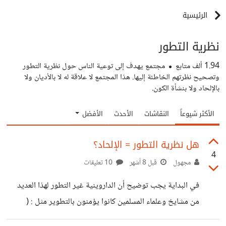
الرئيسية
نظرية التطور
1.94 ألف
متابع
مجتمع يهدف إلى توعية الناس حول نظرية التطور
وتصحيح نظرتهم الخاطئة إليها. هذا المجتمع لا علاقة له لا بالأديان ولا
بالإلحاد ولا بنشأة الكون.
الأكثر شيوعاً
النقاشات
الأحدث
الأفضل
هل نظرية التطور = الإلحاد؟
4
مجهول
قبل 8 أشهر
10 تعليقات
في البداية يجب توضيح أن الداروينية غير التطور لهذا العديد
من مشايخ وعلماء المسلمين كانوا يؤمنون بالتطوير مثل : (
عبدالرحمن بن خلدون، عبدالصبور شاهين، محمد باسل الطائي)