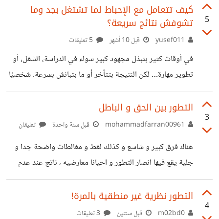
مؤمنون أن التطور هو أداة الخالق في الخلق. 1- نظرية داروين
كيف تتعامل مع الإحباط لما تشتغل بجد وما
5
تشوفش نتائج سريعة؟
الأصلية ليست هي المقبولة في الوسط العلمي حاليًا، بل النظرية
المقبولة هي نظرية التطوير والفرق بينهما هو أن الأولى تقول أن
yusef011
قبل 10 أشهر
5 تعليقات
الطبيعة هي سبب التطور ويوجد بها الكثير من الخلل غير
في أوقات كتير بنبذل مجهود كبير سواء في الدراسة، الشغل، أو
المنطقي لكن الثانية تؤكد وجود خالق ومقبولة عقليًا أكثر وعالم
تطوير مهارة… لكن النتيجة بتتأخر أو ما بتبانش بسرعة. شخصيًا
بيكون صعب عليّ أستمر بنفس الحماس لما ما أشوفش نتائج
قريبة.
التطور بين الحق و الباطل
3
mohammadfarran00961
قبل سنة واحدة
تعليقان
هناك فرق كبير و شاسع و كذلك لغط و مغالطات واضحة جدا و
جلية يقع فيها انصار التطور و احيانا معارضيه ، ناتج عند عدم
التمييز بين التطور الصغروي و التطور الكبروي ، ينتج عن ذلك
الاعتقاد بأن هذا مثلا دليل على صحة النظرية او دليل على عدمه
التطور نظرية غير منطقية بالمرة!
4
، فمثلا مراحل تطور النطفة الى ان تصبح جنين او تطور عضو
m02bd0
قبل سنتين
3 تعليقات