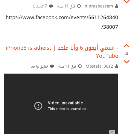
المجتمع امتلأ بمثل هذه الردود.
nibrasbassem
قبل 11 سنةً
7 تعليقات
https://www.facebook.com/events/5611264840
38007/
‫اسمي أيفون 6 وأنا ملحد | iPhone6 is atheist‬‎ -
4
YouTube
Mostafa_36a2
قبل 11 سنةً
تعليق واحد