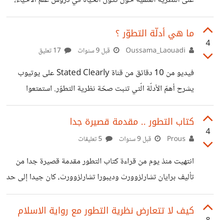
على النظرية العلمية حول تكون الحياة في دروس علم الأحياء،
فقد قررت وزارة التعليم في انقرة حذف نظرية داروين التطورية
من المناهج التعليمية الثانوية. حيث نقلت الصحيفة التركية
ما هي أدلّة التطوّر ؟
4
Haberturk في نسختها الالكترونية عن وزير التعليم التركي
Oussama_Laouadi
قبل 9 سنوات
17 تعليق
Ismet Yilmaz بقوله: ”إن أبحاث داروين أدت إلى نشوء نظرية
فيديو من 10 دقائق من قناة Stated Clearly على يوتيوب
التطور، تماماً مثل الفيزياء التي أدت لنشوء نظرية الانفجار
يشرح أهمّ الأدلّة الّتي تثبت صحّة نظرية التطوّر. استمتعوا
العظيم، ومثل هذه المواضيع يجب أن تناقش بشكل منفصل
>>https://www.youtube.com/watch?
خارج إطار المنهج التعليمي المدرسي“. الخبر
v=lIEoO5KdPvg
كتاب التطور .. مقدمة قصيرة جدا
4
Prous
قبل 9 سنوات
5 تعليقات
انتهيت منذ يوم من قراءة كتاب التطور مقدمة قصيرة جدا من
تأليف برايان تشارلزوورث وديبورا تشارلزوورث، كان جيدا إلى حد
ما، وبالطبع توسعت معرفتي حول النظرية. يتكون الكتاب من 8
فصول، ويتناول المظاهر والأدلة والتحديات المتعلقة بالنظرية،
كيف لا تتعارض نظرية التطور مع رواية الاسلام