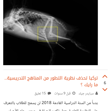
junk dna والاعضاء الزائدة في جسمنا من بين اكبر الادلة على
تركيا تحذف نظرية التطور من المناهج التدريسية..
6
ما رايك ؟
سبايدر جيك
قبل 9 سنوات
15 تعليق
بدءاً من السنة الدراسية القادمة 2018 لن يسمح للطلاب بالتعرف