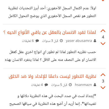
معين لدى اي حيوان او تغير في لون الجلد او غيرها هذه كلها
اولاً: عدم اكتمال السجل الأحفوري: أحد أبرز التحديات لنظرية
امثلة على التطور الصغروي و ليس انتواع
التطور هو نقص السجل الأحفوري الذي يوضح التحول الكامل
بين الأنواع المختلفة. العديد من النقاد يشيرون إلى أن الأحافير
الوسيطة (التي توضح التحولات التدريجية بين الأنواع) قليلة أو
لماذا تفرد الانسان بالعقل عن باقي الأنواع الحيه ؟
4
غير موجودة. على الرغم من اكتشاف بعض الأحافير الوسيطة
yaser abusamra
قبل 3 سنوات
6 تعليقات
مثل الأركيوبتركس (الذي يمثل الانتقال بين الديناصورات
حسب نظريه التطور لماذا لم تطور اي انواع اخري عقل كعقل
والطيور)، إلا أن الكثير من النقاد يرون أن هذا ليس كافياً لدعم
الانسان او على النصف منه على الاقل ؟ لماذا يتفرد الانسان بهذه
النظرية بشكل كامل. صحيح أن التحجر نادر، إلا أن الفجوات في
الميزه ؟
السجل الأحفوري تظل نقطة
نظرية التطور ليست داعمًا للإلحاد ولا ضد الخلق
3
hsanmazn
قبل 5 سنوات
4 تعليقات
*إبتداءً لست في صدد البحث في هذه النظرية دلائلها و
تفنيداتها*، إنما أريد أن أضع هذه النظرية في سياقها الصحيح