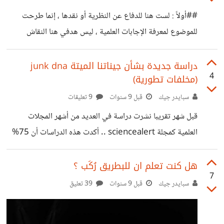
##أولاً : لست هنا للدفاع عن النظرية أو نقدها ، إنما طرحت
للموضوع لمعرفة الإجابات العلمية ، ليس هدفي هنا النقاش
الأسئلة : - ما هو مسبب الطفرات ، و كيف تنشأ؟ - كيف تطور
العقل لدى البشر ، بينما لم يتطور لدى باقي المخلوقات؟ - هل
دراسة جديدة بشأن جيناتنا الميتة junk dna
4
(مخلفات تطورية)
البشر من أضعف الكائنات إذا أهملنا العقل لديها؟ إن كانت كذلك ،
كيف استطاع البشر البقاء؟ قد أعود بموضوع آخر لمعرفة إجابات
سبايدر جيك
قبل 9 سنوات
9 تعليقات
استفسارات أخرى ...
قبل شهر تقريبا نشرت دراسة في العديد من أشهر المجلات
العلمية كمجلة sciencealert .. أكدت هذه الدراسات أن 75%
*على الاقل* من جيناتنا عبارة عن junk dna أو حمض نووي
خردة عديمة الفائدة ..هذه الجينات كانت موجودة في الماضي
هل كنت تعلم ان للبطريق رُكَب ؟
7
عند أسلافنا وفقدت هذه الجينات نشاطها وفعاليتها بعد رحلة
سبايدر جيك
قبل 9 سنوات
39 تعليق
طويلة من العمليات التطورية تبقت هذه الجينات في حمضنا
النووي كبقايا تطورية معطلة لا تلعب أي دور أو نشاط فيه. تعتبر