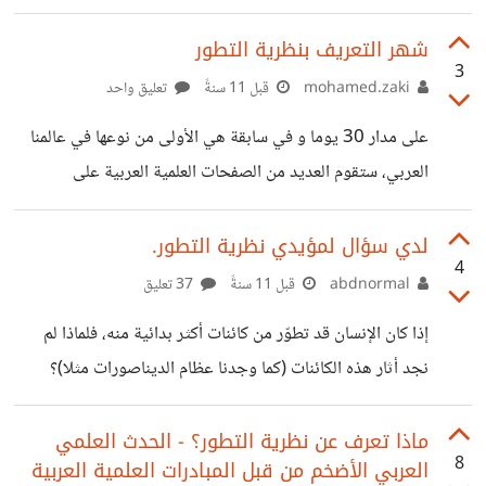
8%AA%D8%B7%D9%88%D8%B1_(%D9%83%D8
%AA%D8%A7%D8%A8)
شهر التعريف بنظرية التطور
3
mohamed.zaki
قبل 11 سنةً
تعليق واحد
على مدار 30 يوما و في سابقة هي الأولى من نوعها في عالمنا
العربي، ستقوم العديد من الصفحات العلمية العربية على
الفيسبوك بالمشاركة في الحدث المميز حول التعريف بنظرية
التطور حيث سيتم توضيحها وتبيين النقاط غير الواضحة فيها، و
لدي سؤال لمؤيدي نظرية التطور.
4
ذلك من خلال العديد من المقالات و المواضيع العلمية. ستقوم
abdnormal
قبل 11 سنةً
37 تعليق
جميع المبادرات المشاركة بطرح المواضيع بالتنسيق فيما بينها
إذا كان الإنسان قد تطوّر من كائنات أكثر بدائية منه، فلماذا لم
وكذلك مناقشة جميع الإستفسارات. -أبرز الصفحات و المبادرات
نجد أثار هذه الكائنات (كما وجدنا عظام الديناصورات مثلا)؟
المشاركة: الباحثون السوريون، السعودي العلمي، درب المعرفة
ورجاءا إذا كنت غير مطّلع فلا تدلي برأيك فيما لا تعرف، مثل أن
الأردني، الباحثون المصريون، أنا أصدق العلم، النادي الليبي
تأتي بآية قرآنية وأنت أصلا لا تعرف معناها أو أن تقول بتحريم
‫ماذا تعرف عن نظرية التطور؟ - الحدث العلمي
8
العربي الأضخم من قبل المبادرات العلمية العربية
هذه النظرية دون أن تقرأ حتى كتابا عنها، فقد لاحظت أن