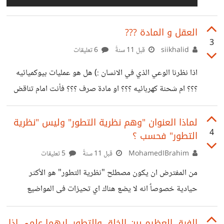
العقل و المادة ???
3
siikhalid
قبل 11 سنةً
6 تعليقات
اذا نظرنا الوعي الذي في الانسان :) هل هو عمليات بيوكميائيه
؟؟؟ ام شحنة كهربائيه ؟؟؟ او مادة صرف ؟؟؟ فأنت امام تناقض
صارخ فعقلك او وعيك ليس تباعاً لقوانين العقل و المنطق و
الفلسفه بل تبعاً لقوانين بيوكميكس او شفرات كهربائيا فيزيائية
لماذا العنوان "وهم نظرية التطور" وليس "نظرية
4
التطور" فحسب ؟
في نشاط الدماغ العليا فكيف بنيت الحادك عليهم -_- السؤال
الذي ينبغي أن يٌسأل لكل شخص منكر لفكرة التصميم الذكي إذا
MohamedIBrahim
قبل 11 سنةً
5 تعليقات
كان عقلك ليس نتاج تصميم ذكي وليس به إي نوع من التصميم و
من المفترض ان يكون مصطلح "نظرية التطور" هو الأكثر
لايوجد قصد أو
حيادية خصوصاٌ انه لا يضع هناك اي تحيزات فى المواضيع
المطروحة طالما الغرض فى النهاية النقاش والاستفادة وليس
تسجيل مواقف او توجيه كلام لمن يؤمن به اصلاٌ وسماع اصداء
الفرق العظيم بين الخلق والتطور, ايهما علمي اذا