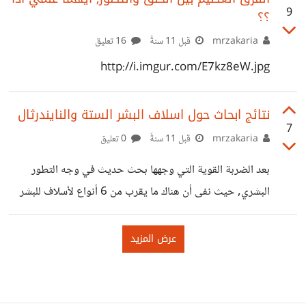
9
؟؟
النفس فقط
mrzakaria
قبل 11 سنةً
16 تعليق
http://i.imgur.com/E7kz8eW.jpg
نتائج ابحاث حول اسلاف البشر الستة والنايندرثال
7
mrzakaria
قبل 11 سنةً
0 تعليق
بعد الضربة القوية التي وجهها بحث حديث في وجه التطور
البشري, حيث نفى أن هناك ما يقرب من 6 أنواع لأسلاف للبشر
التي كانوا يعتمدون عليها كدليل على التطور وأثبت أن كل تلك
الأنواع تعود إلى نوع واحد فقط وإنما هي مجرد إختلافات كتلك
التي نراها في البشر الحاليين, رابط البحث
http://phys.org/news/2013-10-18m-year-old-
skull-glimpse-evolution.html