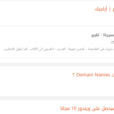
 | أراجيك
يـرة! - تقرير
غيرك على المقـاومة .. فنحـن جميعاً - كعــرب - ذاهبــون الى الكلاب ، كمـا يقول الإنجليـز...
 ؟