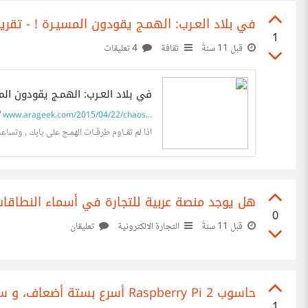
في بلاد العـرب: الهمـج يقودون المسيـرة ! - تقرير
1
قبل 11 سنةً
ثقافة
4 تعليقات
في بلاد العـرب: الهمـج يقودون المس
www.arageek.com/2015/04/22/chaos...
اذا لم تقـاوم طرقـات الهمـج على بابك ، وتساعد 
هل يوجد منصة عربية للتجارة في أسماء النطاقات Domain Names
0
قبل 11 سنةً
التجارة الالكترونية
تعليقان
حاسوب Raspberry Pi 2 أسرع بستة أضعاف، و سيحصل على ويندوز 10 مجانا
1