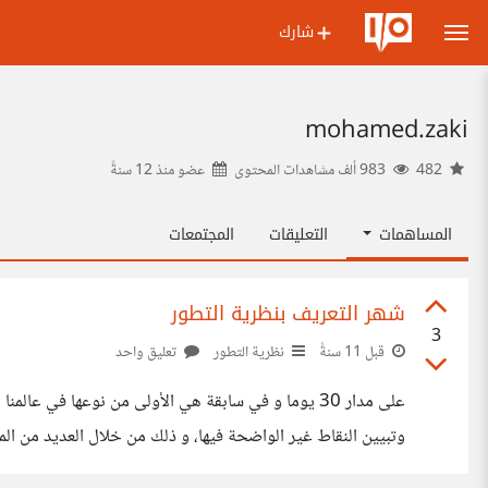
شارك
mohamed.zaki
482
983 ألف مشاهدات المحتوى
عضو منذ
12 سنةً
المساهمات
التعليقات
المجتمعات
شهر التعريف بنظرية التطور
3
قبل 11 سنةً
نظرية التطور
تعليق واحد
على مدار 30 يوما و في سابقة هي الأولى من نوعها ف
وتبيين النقاط غير الواضحة فيها، و ذلك من خلال العديد من الم
و المبادرات المشاركة: الباحثون السوريون، السعودي العلمي، درب 