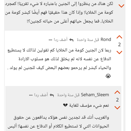
لكن هناك من ينظروا إلى الجنين باعتباره لا شيء تقريبًا! كمجرد
كومة من الخلايا! وإذا كان هذا حقيقيًا فهم أيضًا كبشر كومة من
الخلايا، فما يجعل حياتهم أغلى من حياته كجنين؟!
Rond
أضف ردا
قبل سنة واحدة
2
ربما لان الجنين كومة من الخلايا كم تقولين لذالك لا يستطيع
الدفاع عن نفسه لانه لم يخلق لذلك هو مسلوب الارادة
والحياء كبشر لم يرحمو بعضهم البعض كيف للجنين لم يولد .
😭
Seham_Sleem
أضف ردا
قبل سنة واحدة
2
نعم شيء مؤسف للغاية 💔
والغريب أنك قد تجدين نفس هؤلاء يدافعون عن حقوق
الحيوانات التي لا تستطيع الكلام أو الدفاع عن نفسها! أليس