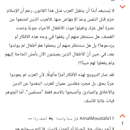
لا يُستبعَد أبدًا أن يتقبّل العرب مثل هذا القانون، رغم أن الإسلام
حرّم قتل النفس وعدّ الإجهاض منها. فالعرب الذين امتنعوا عن
نصرة أهل غزة، وتقبلوا موت الأطفال الأحياء جوعًا وتحت
القصف، هل سننتظر منهم أن يقفوا في وجه هذه الأفكار أو
يردعوها؟ بل هل سننتظر منهم أن يحملوا همّ أطفال لم يولدوا
بعد، في حين أنّ الأطفال الذين يعيشون الآن بأمسّ الحاجة إليهم
ولم يفعلوا لهم شيئًا؟!
لقد صار الترويج لهذه الأفكار أمرًا مألوفًا، لأن العرب لم يعودوا
عربًا بحق، بل مجرد مقلدين عميان للغرب. ابتعدوا عن الدين
والأخلاق والمبادئ، وأصبحوا بالاسم فقط "مسلمين"، أما الجوهر
فبات غائبًا للأسف.
AmalMoustafa11
أضف ردا
قبل سنة واحدة
1
لا أحد يملك حق الحياة أو الموت لإنسان فا الله سبحانه هو