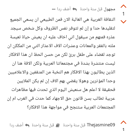
مجهول
أضف ردا
قبل سنة واحدة
1
الثقافة الغربية هي الغالبة الان فمن الطبيعي ان يسعي الجميع
لتقليدها حدا و إن لم تتوفر نفس الظروف وكل شخص سيجد
عذره فمنهم من سيقول اني اخاف عليه ان يعيش حياة تعيسة
ملئه بالفقر والمعانات وعشرات الاف الاعذار التي من المككن ان
توجد لقضاء على طفل برئ لكن من حسن الحظ ان هذا الافكار
ليست منتشرة بشدة في مجتمعاتنا العربية ولكن الافة هنا ان
الذين يطالبون بهذا الافكار هم النخبة من المثقفين والاعلاميين
وحدا المؤثرين وهولا يقضي بهم الاف إن لم يكن الملايين
فحقيقة لا اعلم هل سنعيش اليوم الذي تحدث فيها مظاهرات
عربية تطالب بسن قانون حق الاجهاد كما حدث في الغرب ام إن
المجتمعات العربية ستنجح في مواجهة هذا الافكار؟
Thejasmine09
أضف ردا
قبل سنة واحدة
قبل سنة واحدة
1