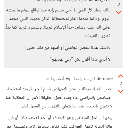
Raihan_173
أضف ردا
قبل سنة واحدة
2
والله معك كل الحق يا أخي سليم ،إنه حقا لواقع مؤلم مانعيشه
اليوم ،ودائما عندما انظر لمجتمعاتنا أتذكر حديث النبي محمد
صلى الله عليه وسلم: «بدأ الإسلام غريبًا، وسيعود غريبًا كما بدأ،
فطوبى للغرباء»
للأسف عدنا للعصر الجاهلي أو أسوء من ذلك حتى !
لا أدري ماذا أقول لكن "ربي يهديهم".
demane
أضف ردا
قبل سنة واحدة
2
بعض الفتيات يطالبن بحق الإجهاض باسم الحرية، بعد استباحة
اجسادهن بالتراضي جاء بعده حمل. حقيقة الأمر أن المطالبة هنا
لا تتعلق بالحرية بقدر ما تتعلق بالتهرب من المسؤولية.
يبدو أن الحل المنطقي وهو الامتناع أو أخذ الاحتياطات أو في
هاته الحالة تحمل العواقب لكنه يُقابل بتجاهل تام، ويُستبدل بما