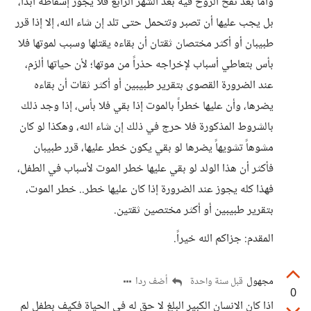
وأما بعد نفخ الروح فيه بعد الشهر الرابع فلا يجوز إسقاطه أبداً،
بل يجب عليها أن تصبر وتتحمل حتى تلد إن شاء الله، إلا إذا قرر
طبيبان أو أكثر مختصان ثقتان أن بقاءه يقتلها وسبب لموتها فلا
بأس بتعاطي أسباب لإخراجه حذراً من موتها؛ لأن حياتها ألزم،
عند الضرورة القصوى بتقرير طبيبين أو أكثر ثقات أن بقاءه
يضرها، وأن عليها خطراً بالموت إذا بقي فلا بأس، إذا وجد ذلك
بالشروط المذكورة فلا حرج في ذلك إن شاء الله، وهكذا لو كان
مشوهاً تشويهاً يضرها لو بقي يكون خطر عليها، قرر طبيبان
فأكثر أن هذا الولد لو بقي عليها خطر الموت لأسباب في الطفل،
فهذا كله يجوز عند الضرورة إذا كان عليها خطر.. خطر الموت،
بتقرير طبيبين أو أكثر مختصين ثقتين.
المقدم: جزاكم الله خيراً.
مجهول
أضف ردا
قبل سنة واحدة
0
اذا كان الانسان الكبير البلغ لا حق له في الحياة فكيف بطفل لم