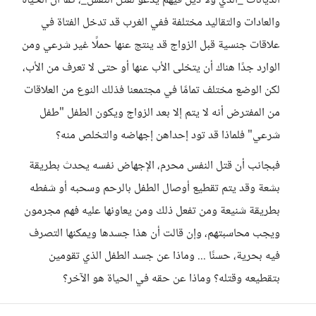
الديانات _الذي ولا دين فيهم يدعو لقتل النفس_، كما أن الحياة
والعادات والتقاليد مختلفة ففي الغرب قد تدخل الفتاة في
علاقات جنسية قبل الزواج قد ينتج عنها حملًا غير شرعي ومن
الوارد جدًا هناك أن يتخلى الأب عنها أو حتى لا تعرف من الأب،
لكن الوضع مختلف تمامًا في مجتمعنا فذلك النوع من العلاقات
من المفترض أنه لا يتم إلا بعد الزواج ويكون الطفل "طفل
شرعي" فلماذا قد تود إحداهن إجهاضه والتخلص منه؟
فبجانب أن قتل النفس محرم، الإجهاض نفسه يحدث بطريقة
بشعة وقد يتم تقطيع أوصال الطفل بالرحم وسحبه أو شفطه
بطريقة شنيعة ومن تفعل ذلك ومن يعاونها عليه فهم مجرمون
ويجب محاسبتهم، وإن قالت أن هذا جسدها ويمكنها التصرف
فيه بحرية، حسنًا ... وماذا عن جسد الطفل الذي تقومين
بتقطيعه وقتله؟ وماذا عن حقه في الحياة هو الآخر؟