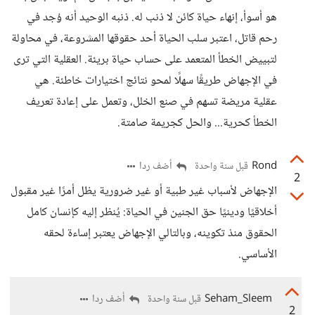
هو أسوأ، إنهاء حياة كائن لا ذنب له. ذنبه الوحيد أنه وُجد في
رحم قاتل، اعتبر سلب الحياة أحد حقوقها المشروعة، في محاولة
لتبييض الخطأ المتعمد على حساب حياة بريئة. العقلية التي ترى
في الإجهاض طريقًا سهلًا لمحو نتائج اختيارات خاطئة. هي
عقلية مريضة تسهم في صنع الخلل، وتعمل على إعادة تعريف
الخطأ كحرية... والحل كجريمة صامتة.
Rond
أضف ردا
قبل سنة واحدة
2
الإجهاض لأسباب غير طبية أو غير ضرورية يظل أمرًا غير مقبول
أخلاقيًا ودينيًا حق الجنين في الحياة: يُنظر إليه كإنسان كامل
الحقوق منذ تكوينه، وبالتالي الإجهاض يعتبر إساءة لحقه
الأساسي.
Seham_Sleem
أضف ردا
قبل سنة واحدة
2