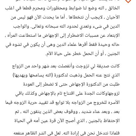
الخالق , الله وضع لنا ضوابط ومحظورات ومحرم قطعا في اغلب
الأحيان ، لايجب أن نتخطاها . أما ما يحدث الآن فهو ليس من
الدين في شىء وتعدي لحدود الله سبحانه وتعالى. والواجب
الإبتعاد عن مسببات الاضطرار إلى الإجهاض ما استطاعت المرأه ،
حاله وحيدة فقط أقرها علماء الدين وهى أن يكون في تشوه في
الجنين ، أو أن الحمل خطر على حياة الأم.
كانت صديقة لي تزوجت وأنفصلت بعد شهر واحد من الزواج
الذي نتج عنه الحمل وذهبت لدكتورة (الله يسامحها ويهديها)
طلبت من الدكتورة الإجهاض حتى لا تضطر إلى العودة
لزوجهاوكانت الجدة على اقتناع تام بالإجهاض وكذلك باقي
الأسره للخروج من الزواجه بلا توابع قد تقييد حرية الزوجه فيما
بعد ، وبعد عناء شديد ، ووقوف بعض الذين يتقون الله ، تم
الإحتفاظ بالجنين ، الذي أصبح الآن قرة عين أمه في الحياة
فلماذا نتدخل نحن في إرادة الله. لعل في الشر الظاهر منفعه