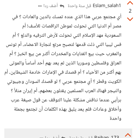
Eslam_salah1
أضف ردا
قبل سنة واحدة
2
أي مجتمع عربي هذا الذي عنده تمسك بالدين والعادات ؟ في
مصر أم الدنيا التي تحولت لموطن الراقصات للأسف! أم
السعودية مهد الإسلام التي تحولت لأرض الترفيه والدلع ؟ أم
فس ليبيا التي ذلت قدمها لتصبح مرتع لتجارة الاعضاء، أم تونس
والمغرب حيث بيع الفتايات والمخدرات أكثر من بيع الخبز ؟ أم
العراق وفلسطين وسوريا الذين لم يعد بهم أحد أساساً والموتى
بهم أكثر من الأحياء ؟ أم قصدك في الإمارات خادمة الشيطاين، أم
الكويت وقطر ؟ أي مجتمع عربي ؟ لو قصدك السودان وجيبوتي
والنيجر فهناك العرب المسلمين يقتلون بعضهم، أم إيران مثلاً ؟
برأيي عندما نناقش مشكلة علينا التوقف عن قول صيغة عرب
وأخلاق وعادات فلم يعد يليق بهذه الكلمات أن تجتمع بجملة
واحدة