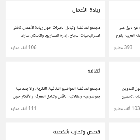
ريادة الأعمال
ت عن دليل على
مجتمع لمناقشة وتبادل الخبرات حول ريادة الأعمال. ناقش
كل المواد التعلمية على الانترنت الناطقة بالغة العربية يقوم
استراتيجيات النجاح، إدارة المشاريع، والابتكار. شارك
لمرحلة
أفكارك، قصص نجاحك، وأسئلتك، وتواصل مع رواد أعمال
393
متابع
106 ألف
متابع
آخرين لتطوير مشروعاتك.
ثقافة
ول التدوين
مجتمع لمناقشة المواضيع الثقافية، الفكرية، والاجتماعية
ابة، تحسين
بموضوعية وعقلانية. ناقش وتبادل المعرفة والأفكار حول
المسموع. شارك
الأدب، الفنون، الموسيقى، والعادات.
103 ألف
متابع
111 ألف
متابع
ن آخرين.
قصص وتجارب شخصية