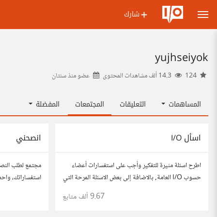
شارك
yujhseiyok
124
14.3 ألف مشاهدات المحتوى
عضو منذ
سنتان
المساهمات
التعليقات
المجتمعات
المفضلة
اسأل I/O
انصحني
اطرح اسئلة مثيرة للتفكير وأجب على استفسارات أعضاء
مجتمع لطلب النص
حسوب I/O العامة, بالاضافة إلى بعض الاسئلة المرحة التي
استفساراتك، واح
تستمتع بها وتساعدك على التعرف على افكار المتابعين.
للحصول على أفكار
9.67 ألف
متابع
الفكرة مأخوذة من مجتمع AskReddit