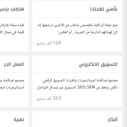
علّمني لهجتك!
هارفارد بزنس
ضع جملة أو كلمة بالفصحى واطلب من الآخرين ترجمتها لك
تقدم مجلة هارفار
إلى لهجاتهم الدارجة من العربية... أو العكس!
قيّمة في مجال الأ
1.69 ألف
متابع
التسويق الالكتروني
العمل الحر
مجتمع لمناقشة استراتيجيات وتقنيات التسويق الرقمي.
مجتمع لمناقشة وت
ناقش وتعلم عن SEO، SEM، التسويق عبر وسائل التواصل
استراتيجيات النجا
الاجتماعي، وتحليل البيانات. شارك تجاربك، نصائحك،
شارك قصصك، نصائ
33.9 ألف
متابع
وأسئلتك، وتواصل مع متخصصين في هذا المجال.
في مختلف المجال
أفكار
تقنية