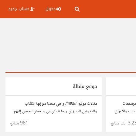
دخول
حساب جديد
موقع مقالة
مجتمعات
مقالات موقع "مقالة"، و هي منصة موجّهة للكتّاب
شعوب والأعراق
والمدونين المميزين. ربما نتمكن من رد بعض الجميل إليهم
لإثرائهم المحتوى العربي على الانترنت.
3.2 ألف
متابع
961
متابع