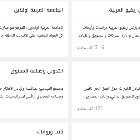
 ريفيو العربية
الجامعة العربية اونلاين
د بزنس ريفيو العربية دراسات وأبحاث
الجامعة العربية اونلاين : الموقع هو عبار
عمال وإدارة الشركات والتسويق والقيادة.
الموقع على ترتيب المواد الارشفة في هذا ا
3.16 ألف
متابع
التدوين وصناعة المحتوى
بادل الخبرات حول العمل الحر. ناقش
مجتمع للمبدعين لمناقشة وتبادل الأفكار ح
ح، التسويق الذاتي، وإدارة المشاريع.
وصناعة المحتوى. ناقش استراتيجيات الكت
حك، وأسئلتك، وتواصل مع محترفين
محركات البحث، وإنتاج المحتوى المرئي و
121 ألف
متابع
ات.
أفكارك وأسئلتك، وتواصل مع كتّاب ومبدعي
كتب وروايات