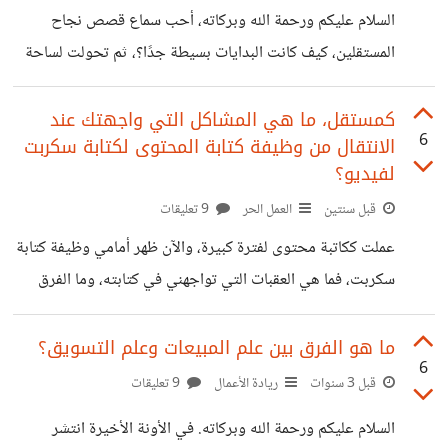
عوائق حقيقية، وزيادة عدد المستقلين مقابل وعي أقل بالسوق،
السلام عليكم ورحمة الله وبركاته، أحب سماع قصص نجاح
كما أن اعتماد كثيرين على خفض الأسعار بدل رفع القيمة
المستقلين، كيف كانت البدايات بسيطة جدًا؟، ثم تحولت لساحة
لعمل كبير وواسع، هي تحفز المبتدئين في المجال، لذا كتبت هذه
المساهمة حتى أستمتع بسماع كثيرًا من قصص نجاحكم.
كمستقل، ما هي المشاكل التي واجهتك عند
6
الانتقال من وظيفة كتابة المحتوى لكتابة سكربت
لفيديو؟
قبل سنتين
العمل الحر
9 تعليقات
عملت ككاتبة محتوى لفترة كبيرة، والآن ظهر أمامي وظيفة كتابة
سكربت، فما هي العقبات التي تواجهني في كتابته، وما الفرق
بينه وبين المحتوى؟
ما هو الفرق بين علم المبيعات وعلم التسويق؟
6
قبل 3 سنوات
ريادة الأعمال
9 تعليقات
السلام عليكم ورحمة الله وبركاته. في الأونة الأخيرة انتشر