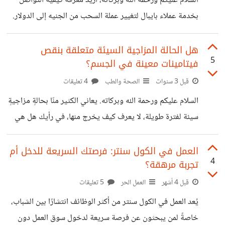
السلام عليكم ورحمة الله وبركاته، اريد معرفة كيفية التواصل
هذه الأسباب اعتقد أن التجارة الإلكترونية ستزداد وتنتشر الفترة
بخدمة عملاء بايبال لتغيير عملة السحب من الجنيه إلى الدولار.
المقبلة، لكن هل معنى ذلك أنه سيتوقف عمل المحلات، والمنشآت
التجارية؟، وماذا يجب على التاجر فعله
هل الحالة المزاجية السيئة متعلقة بنقص
5
فيتامينات معينة في الجسم؟
قبل 3 سنوات
الصحة والطب
4 تعليقات
السلام عليكم ورحمة الله وبركاته. يعاني الكثير منّا بحالةٍ مزاجيةٍ
سيئة لفترة طويلة، لا يعرف كيف يخرج منها، في رأيك هل هي
بسبب الروتين اليومي؟، أم هي نقص في فيتامين معين في
الجسم؟، أم هي حالة مرضية؟
العمل في الكول سنتر: فرصتك السريعة للدخل أم
4
تجربة مرهقة؟
قبل 4 أشهر
العمل الحر
5 تعليقات
يُعد العمل في الكول سنتر من أكثر الوظائف انتشارًا بين الشباب،
خاصةً لمن يبحثون عن فرصة سريعة لدخول سوق العمل دون