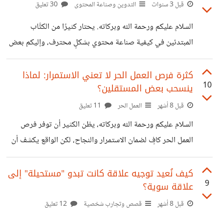
للتأديب النفسي، فقد يشعر الطرف الآخر بالحرج أو الحيرة. لكنه
قبل 3 سنوات
التدوين وصناعة المحتوى
30 تعليق
في هذه الحالة قد يخلق فجوة في التواصل ويزيد من سوء
السلام عليكم ورحمة الله وبركاته. يحتار كثيرًا من الكتَّاب
الفهم. الصمت راحة بال من الجانب الآخر، يمكن للصمت أن يكون
المبتدئين في كيفية صناعة محتوي بشكلٍ محترف، وإليكم بعض
ملاذًا داخليًا. هو فرصة لإعادة ترتيب الأفكار، للتأمل، وللتخفيف
الخطوات الأساسية التي يجب اتباعها: 1. اقرأ بانتظام : قراءة
واسعة ومن مصادر متنوعة تساعدك على توسيع ثقافتك
كثرة فرص العمل الحر لا تعني الاستمرار: لماذا
10
ينسحب بعض المستقلين؟
ومعرفتك بالعديد من المواضيع. 2. تنظيم وتخطيط: قبل البدء
في الكتابة، قم بوضع خطة وتحديد هدف ونقاط رئيسية للمقال،
قبل 8 أشهر
العمل الحر
11 تعليق
حيث تقوم بوضع خطة للهيكل العام وترتيب الفقرات والأفكار
السلام عليكم ورحمة الله وبركاته، يظن الكثير أن توفر فرص
التي ترغب في تناولها. 3. قم بالبحث: قبل كتابة المقال، قم
العمل الحر كافٍ لضمان الاستمرار والنجاح، لكن الواقع يكشف أن
بإجراء البحث اللازم عن الموضوع
عددًا كبيرًا من المستقلين ينسحبون رغم كثرة المشاريع. فالمشكلة
غالبًا لا تكمن في الفرص، بل في التحديات الخفية المصاحبة لها.
كيف نُعيد توجيه علاقة كانت تبدو "مستحيلة" إلى
9
علاقة سوية؟
*الإرهاق النفسي وتراكم الضغوط العمل المتواصل دون فترات
راحة يستنزف طاقة المستقل تدريجيًا، ويحوّل الشغف إلى عبء
قبل 8 أشهر
قصص وتجارب شخصية
12 تعليق
ثقيل يصعب تحمّله. *غياب الاستقرار المالي عدم ثبات الدخل