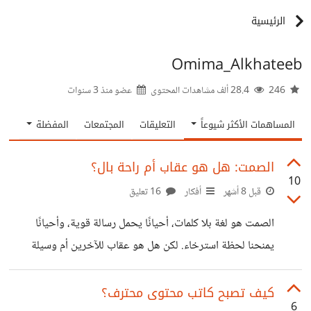
الرئيسية
Omima_Alkhateeb
246
28.4 ألف مشاهدات المحتوى
عضو منذ
3 سنوات
المساهمات الأكثر شيوعاً
التعليقات
المجتمعات
المفضلة
الصمت: هل هو عقاب أم راحة بال؟
10
قبل 8 أشهر
أفكار
16 تعليق
الصمت هو لغة بلا كلمات، أحيانًا يحمل رسالة قوية، وأحيانًا
يمنحنا لحظة استرخاء. لكن هل هو عقاب للآخرين أم وسيلة
لراحة البال؟ الصمت كعقاب في بعض الأحيان، يلجأ الإنسان
للصمت للتعبير عن الغضب أو الاستياء. هنا يصبح الصمت وسيلة
كيف تصبح كاتب محتوى محترف؟
6