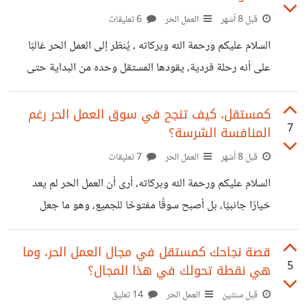
قبل 8 أشهر
العمل الحر
6 تعليقات
السلام عليكم ورحمة الله وبركاته ، يُنظر إلى العمل الحر غالبًا
على أنه رحلة فردية، يقودها المستقل وحده من البداية حتى
التسليم. لكن التجربة العملية تثبت أن العمل الجماعي قد يكون
نقطة تحوّل حقيقية في مسار المستقل، لا انتقاصًا من استقلاله،
كمستقل، كيف تنجح في سوق العمل الحر رغم
7
المنافسة الشرسة؟
بل دعمًا له وتوسيعًا لآفاقه المهنية. كيف غيّر العمل الجماعي
تجربتي في العمل الحر؟ أنا أميمة أحب العمل مع فريق واع
قبل 8 أشهر
العمل الحر
7 تعليقات
ومتعاون، فالعمل ضمن فريق، لا يصبح المستقل مسؤولًا عن كل
السلام عليكم ورحمة الله وبركاته، أرى أن العمل الحر لم يعد
التفاصيل وحده، بل يركّز على نقاط قوته، مما
خيارًا جانبيًا، بل أصبح سوقًا مفتوحًا للجميع، وهو ما جعل
المنافسة فيه أكثر شراسة من أي وقت مضى. لكن السؤال
الحقيقي ليس: هل المنافسة قوية؟ بل: كيف تثبت نفسك داخل
قصة نجاحك كمستقل في مجال العمل الحر، وما
5
هي نقطة تحولك في هذا المجال؟
هذا الزحام دون أن تفقد قيمتك أو شغفك؟ أولًا: لماذا أصبحت
المنافسة في العمل الحر أقوى؟ فسهولة الدخول للمجال دون
قبل سنتين
العمل الحر
14 تعليق