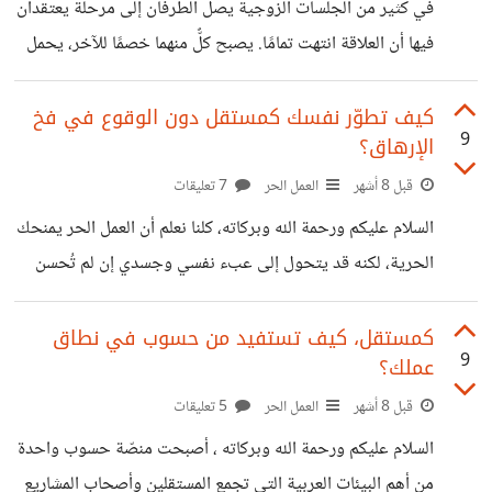
في كثير من الجلسات الزوجية يصل الطرفان إلى مرحلة يعتقدان
يخلق شعورًا دائمًا بالقلق، ما يدفع بعض المستقلين للبحث عن
فيها أن العلاقة انتهت تمامًا. يصبح كلٌّ منهما خصمًا للآخر، يحمل
أمان وظيفي أكثر استقرارًا.
داخله تراكمات من الغضب، والخيبة، والصمت، والاتهامات. وفي
تلك اللحظة تحديدًا لا بد أن يُطرح سؤال مهم: هل تريدان إصلاح
كيف تطوّر نفسك كمستقل دون الوقوع في فخ
9
الإرهاق؟
العلاقة… أم تقييم مصيرها؟ وغالبًا ما تكون الإجابة: "نريد
الإصلاح." لكن الإصلاح الحقيقي لا يعني العودة إلى ما كان، بل
قبل 8 أشهر
العمل الحر
7 تعليقات
يعني بناء علاقة جديدة من جذورها، علاقة قائمة على أرضية
السلام عليكم ورحمة الله وبركاته، كلنا نعلم أن العمل الحر يمنحك
واضحة لا على جراح متراكمة. الخطوة الأولى: الاعتراف بأن
الحرية، لكنه قد يتحول إلى عبء نفسي وجسدي إن لم تُحسن
إدارته. التطوّر المهني لا يعني العمل بلا توقف، بل يعني التقدّم
بوعي واستدامة. حدّد معنى التطوّر بالنسبة لك ليس كل تعلّم
كمستقل، كيف تستفيد من حسوب في نطاق
9
عملك؟
تقدّمًا، اختر ما يخدم مسارك المهني مباشرة. التركيز على هدف
واضح يقلل التشتت ويمنع استنزاف الطاقة. تعلّم بذكاء لا بكثرة
قبل 8 أشهر
العمل الحر
5 تعليقات
كورس واحد مطبّق خير من عشر محفوظ. طبّق ما تتعلمه فورًا
السلام عليكم ورحمة الله وبركاته ، أصبحت منصّة حسوب واحدة
لتحويل المعرفة إلى قيمة حقيقية. نظّم
من أهم البيئات العربية التي تجمع المستقلين وأصحاب المشاريع