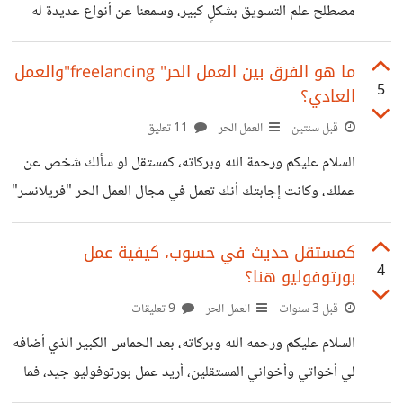
مصطلح علم التسويق بشكلٍ كبير، وسمعنا عن أنواع عديدة له
منها الآتي: التسويق التقليدي، التسويق الرقمي، التسويق
التجاري، التسويق الاجتماعي، والتسويق بالتجزئة وغيرها الكثير،
ما هو الفرق بين العمل الحر" freelancing"والعمل
5
العادي؟
لكن قلما نسمع عن علم المبيعات، فعملية البيع هي العملية المكملة
لعملية التسويق، حيث يشمل علم المبيعات مجموعة واسعة من
قبل سنتين
العمل الحر
11 تعليق
المفاهيم والمهارات، بما في ذلك تحليل سوق المبيعات، وتطوير
السلام عليكم ورحمة الله وبركاته، كمستقل لو سألك شخص عن
استراتيجيات التسويق، وإدارة عمليات البيع والترويج، وإقامة
عملك، وكانت إجابتك أنك تعمل في مجال العمل الحر "فريلانسر"
علاقات عملاء قوية، وتنفيذ تقنيات البيع والتفاوض. على الرغم
للوهلة الأولى سيتعجب ويستنكر، لذا لابد أن تشرح له الفرق بين
من ذلك،
العمل الحر والعمل العادي. العمل الحر: هو العمل الذي يقوم به
كمستقل حديث في حسوب، كيفية عمل
4
بورتوفوليو هنا؟
الشخص لحسابه الخاص، حيث يمكنه تقديم خدماته أو بيع
منتجاته بدون التزام بجهة عمل محددة. العمل العادي : هو العمل
قبل 3 سنوات
العمل الحر
9 تعليقات
الذي يتم بموجب عقد عمل مع شركة أو مؤسسة، حيث يكون
السلام عليكم ورحمه الله وبركاته، بعد الحماس الكبير الذي أضافه
الشخص موظفًا يتلقى راتبًا ثابتًا مقابل القيام
لي أخواتي وأخواني المستقلين، أريد عمل بورتوفوليو جيد، فما
نصيحتكم لي قبل البدء في عمله، خاصةً أن كل أعمالي السابقة