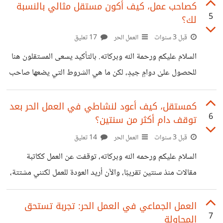
1.التواصل الفعّال عن طريق الحرص على الرد بسرعة على رسائل
كصاحب عمل، كيف أكون مستقل مثالي بالنسبة
5
لك؟
العملاء واستفساراتهم، واستخدم لغة واضحة ومهنية في جميع
اتصالاتك. 2.الاحترام والاحترافية تعامل مع عملائك بلباقة
قبل 3 سنوات
العمل الحر
17 تعليق
واحترام، والتزم بمواعيد التسليم وتجنب التأخير. 3.الفهم العميق
السلام عليكم ورحمة الله وبركاته. بالتأكيد يسعى المستقلون هنا
لاحتياجات العميل استمع جيدًا لمتطلبات العميل واطرح الأسئلة
للحصول علىٰ دوامٍ جيدٍ، لكن ما هي الشروط التي يضعها صاحب
لفهم التفاصيل، وقدم اقتراحات وحلول تساهم في تحقيق أهداف
العمل في المستقل لتوظيفه؟
العميل.
كمستقل، كيف أعود لنشاطي في العمل الحر بعد
6
توقف دام أكثر من سنتين؟
قبل 3 سنوات
العمل الحر
14 تعليق
السلام عليكم ورحمه الله وبركاته، توقفت عن العمل ككاتبة
مقالات منذ سنتين تقريبًا، والآن أريد العودة للعمل لكنني مشتتة،
فما هي نصائحكم لي للعودة بقوةٍ، وكيفية إدارة وقتي بين العمل
وبيتي وأولادي؟
العمل الجماعي في العمل الحر: تجربة تستحق
7
المحاولة