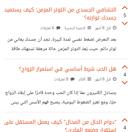
غير مسجلة عندي؟
التشافي الجسدي من التوتر المزمن: كيف يستعيد
5
جسدك توازنه؟
قبل 8 أشهر
التنمية البشرية
6 تعليقات
بعد التعرض لضغط نفسي لمدة كبيرة، تجد أن جسدك يعاني من
توتر دائم. حيث يُعدّ التوتر المزمن حالة مرهقة تستهلك طاقة
الجسم تدريجيًا، لكن يمكن استعادة العافية الجسدية عبر خطوات
بسيطة ومستمرة تُعيد للبدن هدوءه الطبيعي. 1. التنفس العميق
هل الحب شرط أساسي في استمرار الزواج؟
4
لإعادة ضبط الجهاز العصبي يساعد التنفس البطيء المنتظم على
قبل 8 أشهر
أفكار
8 تعليقات
خفض مستويات الكورتيزول وتهدئة الجهاز العصبي خلال دقائق
يتساءل الكثيرون عمّا إذا كان الحب وحده قادرًا على إبقاء الزواج
قليلة. 2. النوم الكافي لاستعادة الإصلاح الذاتي يعمل النوم على
حيًّا، ومع تغيّر الضغوط اليومية، يصبح فهم الأسس التي يبنى
إصلاح الخلايا وتنظيم الهرمونات، مما يقلل آثار التوتر المتراكمة
عليها الزواج ضرورة لكل زوجين يسعيان لحياة مستقرة. الحب
في الجسم. 3. الحركة اليومية
أساس مهم لكنه ليس الوحيد رغم أن الحب يمنح العلاقة دفئًا
"دوام الحال من المحال" كيف يعمل المستقل على
4
استقرار وضعه المادي؟
ومعنى، إلا أنه يتعرض للتقلّبات الطبيعية التي يفرضها الزمن.