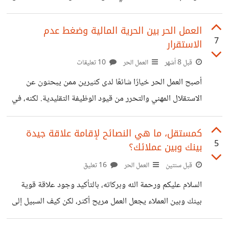
في مكان واحد، وتمنح المستقل فرصًا حقيقية لبناء مساره المهني
بشكل منظم ومستدام. ولا تقتصر الاستفادة منها على الحصول
العمل الحر بين الحرية المالية وضغط عدم
7
الاستقرار
على مشاريع فقط، بل تمتد لتشمل التطوير، والتعلّم، وبناء السمعة
المهنية. 1. الوصول إلى فرص عمل موثوقة توفر منصّات
قبل 8 أشهر
العمل الحر
10 تعليقات
حسوب، وعلى رأسها «مستقل»، مشاريع حقيقية من عملاء
أصبح العمل الحر خيارًا شائعًا لدى كثيرين ممن يبحثون عن
جادين، مما يقلل من مخاطر الاحتيال ويمنح المستقل بيئة أكثر
الاستقلال المهني والتحرر من قيود الوظيفة التقليدية. لكنه، في
أمانًا للعمل. 2. بناء معرض
الوقت نفسه، يثير تساؤلات جوهرية حول مدى قدرته على
تحقيق الاستقرار المادي وتحمل مسؤوليات الحياة. الحرية المالية
كمستقل، ما هي النصائح لإقامة علاقة جيدة
5
بينك وبين عملائك؟
هي الوجه المشرق للعمل الحر حيث يمنح العمل الحر صاحبه
مرونة في اختيار المشروعات وتحديد أوقات العمل، كما يتيح
قبل سنتين
العمل الحر
16 تعليق
إمكانية زيادة الدخل دون سقف ثابت. ومع اكتساب الخبرة وبناء
السلام عليكم ورحمة الله وبركاته، بالتأكيد وجود علاقة قوية
السمعة المهنية، قد يتحول إلى مصدر دخل يفوق الوظائف
بينك وبين العملاء يجعل العمل مريح أكثر، لكن كيف السبيل إلى
التقليدية. ضغط عدم الاستقرار التحدي الخفي
ذلك؟، فأنا بحثت على الإنترنت وتوصلت لبعض النقاط منها: