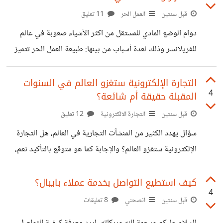
لذلك لا ينبغي الاعتماد عليه وحده كداعم لاستمرار الحياة
قبل سنتين
العمل الحر
11 تعليق
الزوجية. الاحترام هو العمود الأقوى الاحترام يحفظ القيمة
دوام الوضع المادي للمستقل من اكثر الأشياء صعوبة في عالم
المتبادلة حتى في لحظات الخلاف. ومع غياب الاحترام، يصبح
للفريلانسر وذلك لعدة أسباب من بينها: طبيعة العمل الحر تتميز
الحديث الهادئ مستحيلًا وتنهار
بعدم الاستقرار والتغيير المستمر، حيث أن المشاريع والوظائف
والعملاء قد تتغير باستمرار، وكذلك الدخل غير منتظم. في عالم
التجارة الإلكترونية ستغزو العالم في السنوات
4
المقبلة حقيقة أم شائعة؟
الاعمال الحرة عليك ان تتحلى بالمرونة والتكييف، وعدم الاعتماد
على الاستقرار المادي، والتوقعات الثابتة. التحديات في التخطيط
قبل سنتين
التجارة الالكترونية
12 تعليق
والاستقامة، فمن الصعب التخطيط على المدى البعيد في ظل
سؤال يهدد الكثير من المنشآت التجارية في العالم، هل التجارة
عدم الاستقرار، والمحافظة على الاستمرارية في العمل من الجهود
الإلكترونية ستغزو العالم؟ والإجابة كما هو متوقع بالتأكيد نعم،
الجبارة. كيف تفعل كمستقل في المحافظة على
وذلك بسبب الأسباب الآتية: انتشار استخدام الإنترنت والأجهزة
الذكية في جميع أنحاء العالم. التحول المستمر نحو نمط الحياة
كيف استطيع التواصل بخدمة عملاء بايبال؟
4
الرقمية والتفضيل المتزايد للتسوق عبر الإنترنت، فهذا يقدم سبل
قبل سنتين
انصحني
8 تعليقات
الراحة والسرعة في الشراء. تطور أساليب الدفع الالكتروني. لكل