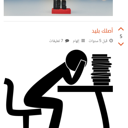
أصلك بليد
5
قبل 5 سنوات
إلهام
7 تعليقات