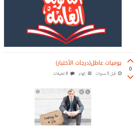
يوميات عاطل(درجات الأختبار)
0
قبل 5 سنوات
إلهام
8 تعليقات