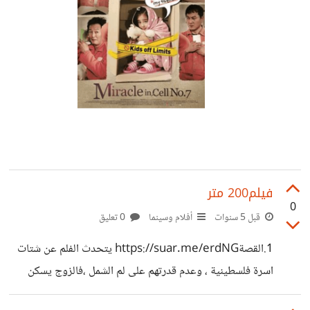
فيلم200 متر
0
قبل 5 سنوات
أفلام وسينما
0 تعليق
1.القصةhttps://suar.me/erdNG يتحدث الفلم عن شتات
اسرة فلسطينية ، وعدم قدرتهم على لم الشمل ،فالزوج يسكن
بالاراضى الفلسطينية امام الجدار العازل،اما الزوجة . .فهى من