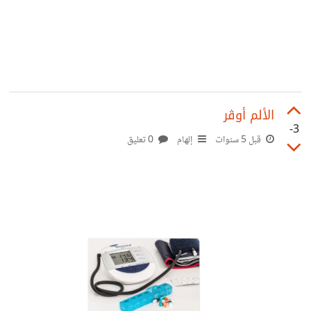
الألم أوڤر
-3
قبل 5 سنوات
إلهام
0 تعليق