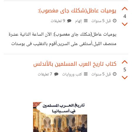
يوميات عاطل(شكلك جاى مغصوب):
4
قبل 5 سنوات
إلهام
9 تعليقات
يوميات عاطل(شكلك جاى مغصوب): الآن الساعة الثانية عشرة
منتصف الليل،أستلقى على السرير،أقوم بالتقليب فى بوستات
الفيس بوك. يرن الهاتف المحمول من رقم غريب غير مسجل
بهاتفى. أرد على الهاتف سريعاً ،وكان الحوار كالآتي : أنا: السلام
كتاب تاريخ العرب المسلمين بالأندلس
5
عليكم. المتصل: وعليكم السلام ورحمة الله وبركاته،معايا محمد
قبل 5 سنوات
كتب وروايات
7 تعليقات
فرج الله. أنا: أيوه انا محمد فرج الله،مين معايا . المتصل:معاك
أحمد أتش آر من شركة ويى لخدمات المحمول،بكرة فيه أنترڤيو
الساعة ٢ بفرعنا شارع الهلالى . أنا:تمام إن شاء الله أكون في
الميعاد . أغلقت