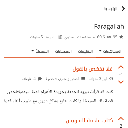
الرئيسية
Faragallah
95
60.6 ألف مشاهدات المحتوى
عضو منذ
5 سنوات
المساهمات
التعليقات
المجتمعات
المفضلة
فلا تخضعن بالقول
-1
قبل 3 سنوات
قصص وتجارب شخصية
4 تعليقات
كنت قد قرأت ببريد الجمعة بجريدة الأهرام قصة سيده،تتلخص
قصة تلك السيدة أنها كانت تتابع بشكل دوري مع طبيب أثناء فترة
حملها. كانت تلك السيدة تزور الطبيب بمفردها دون مرافق،فكانت
تتطرق للحديث مع الطبيب عن حياتها الشخصية وهو كذلك
كتاب ملحمة السويس
2