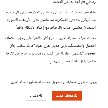
زملائي،فم أجد بدا من الصمت.
ما أصعب لحظات الصمت التى جعلتنى أتذكر مسيرتى الوظيفية
منذ أنهائى خدمتى العسكرية مذ عامين حتى الآن،هذه المسيره
المتعثرة جعلتنى أصاب بالأحباط مع إجهاد الأنتظار واقفاً.
دخلت غرفة المقابلة أخيرا بالفرع،كان ظاهراً على وجهى علامات
التململ والنصب،ليبادرنى مدير الفرع بقوله"مالك شكلك جاى
مغصوب",لتنتهى المقابلة في غضون دقيقتين،واخرج من الغرفة
شاعرا بثقل داخل نفسي وروحي.
يرجى الدخول لحسابك أو تسجيل حساب لتستطيع إضافة تعليق
حساب جديد
دخول