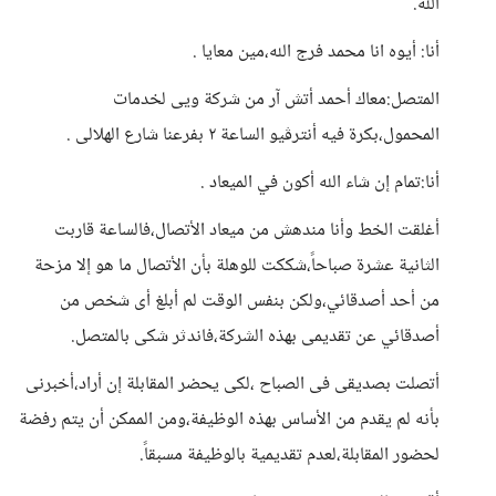
الله.
أنا: أيوه انا محمد فرج الله،مين معايا .
المتصل:معاك أحمد أتش آر من شركة ويى لخدمات
المحمول،بكرة فيه أنترڤيو الساعة ٢ بفرعنا شارع الهلالى .
أنا:تمام إن شاء الله أكون في الميعاد .
أغلقت الخط وأنا مندهش من ميعاد الأتصال،فالساعة قاربت
الثانية عشرة صباحاً،شككت للوهلة بأن الأتصال ما هو إلا مزحة
من أحد أصدقائي،ولكن بنفس الوقت لم أبلغ أى شخص من
أصدقائي عن تقديمى بهذه الشركة،فاندثر شكى بالمتصل.
أتصلت بصديقى فى الصباح ،لكى يحضر المقابلة إن أراد،أخبرنى
بأنه لم يقدم من الأساس بهذه الوظيفة،ومن الممكن أن يتم رفضة
لحضور المقابلة،لعدم تقديمية بالوظيفة مسبقاً.