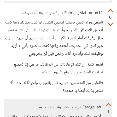
Shimaa_Mahmoud11
أضف ردا
قبل 5 سنوات
0
السعي وراء العمل يجعلنا نتحمل الكثير، لو كنت مكانك ربما كنت
أتحمل الإنتظار والحرارة وأعتبرها كزيارة البنك التي تشبه نفس
حال وقوفك أمام الفرع، لكن أن أتلقى من المدير أو غيره أسلوب
غير لائق في الحديث، أعتقد وقتها كنت سأخبره بأني لا أريد
وظيفته تلك وأبادره أنا بالرفض قبل أن يخرجني.
أشعر كثيرًا أن تلك الإعلانات عن الوظائف ما هي إلا تجميع
لبيانات المتقدمين، أو رفع لأسهم الشركة
فالقليل من المتقدمين من يحظى بالقبول، وأحيانًا لا أحد.. ألا
تشعر بذلك أيضًا يا محمد؟
Faragallah
أضف ردا
قبل 5 سنوات
1
أشعر بذلك ،وخصوصا الاماكن الشاغرة لا تتعدى٢،فى المقابل