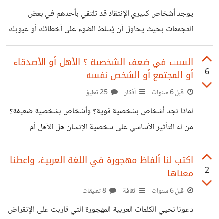
لدى البعض، إلا إنّ أغلبها قد يفشل. *وأنتم.. ما
يوجد أشخاص كثيري الإنتقاد قد تلتقي بأحدهم في بعض
التجمعات بحيث يحاول أن يُسلط الضوء على أخطائك أو عيوبك
أمام الآخرين بهدف التقليل منك وإبراز نفسه بأنه الأفضل. كيف
يمكننا التعامل مع هؤلاء الأشخاص خاصة عندما تكون مضطراً
السبب في ضعف الشخصية ؟ الأهل أو الأصدقاء
6
أو المجتمع أو الشخص نفسه
للتواجد في نفس الأماكن التي يتواجد فيها وفي نفس
الإجتماعات سواءاً في أماكن العمل أو في أماكن تجمعات
قبل 6 سنوات
أفكار
25 تعليق
إجتماعية. من تجاربكم وخبراتكم الشخصية أخبروني.. *كيف
لماذا نجد أشخاص بشخصية قوية؟ وأشخاص بشخصية ضعيفة؟
أتعامل مع شخص دائما ينتقدني أمام الآخرين و يحاول أن يظهر
من له التأثير الأساسي على شخصية الإنسان هل الأهل أم
بأنه أفضل مني و يقلل من
الأصدقاء أم المجتمع أم هو الشخص نفسه؟ برأيي أكثر من
يتحكم في ضعف الشخصية هو الأهل، فهم اللبنة الأساسية في
اكتب لنا ألفاظ مهجورة في اللغة العربية، واعطنا
2
معناها
حياة الإنسان منذ لحظة ولادته وهو يقضي معظم وقته معهم،
فإذا وجد الإنسان الدعم النفسي منذ طفولته وتمت تقوية
قبل 6 سنوات
ثقافة
8 تعليقات
شخصيته لن يستطيع المحيط الخارجي التأثير به، لربما قد
دعونا نحيي الكلمات العربية المهجورة التي قاربت على الإنقراض