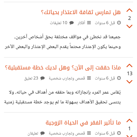
بدأت بها اذا تم وضعي في نقاش عقيم أحاول الإكثار من الصمت
انتهاء فترة الحظر
وتقليل محاور النقاش دون فتح آفاق جديدة للحوار، لقطع
هل تمارس ثقافة الاعتذار بحياتك؟
2
الطريق على الطرف الآخر لينهي جداله اذا احتد النقاش بيني
قبل 6 سنوات
أفكار
10 تعليقات
وبينه ووصلنا لنقطة مسدودة بكل هدوء أخرج هاتفي وأنظر
جميعنا قد نخطئ في مواقف مختلفة بحق أشخاص آخرين،
للساعة وأقول: " أوه لقد أخذني الوقت معك وحديثنا لا يُمل، لكن
وحينما يكون الإعتذار محتماً يقدم البعض الإعتذار والبعض الآخر
لدي موعد قد أهملته بسبب مرور الوقت بدون
يرفض ذلك معتبره ضعفاً او انتقاصاً من شخصه أو لسبب آخر. أما
عني فإني لا أجد أي صعوبة بتقديم الإعتذار طالما اقتنعت بأنني
ماذا حققت إلى الآن؟ وهل لديك خطة مستقبلية؟
13
مخطئة في أمرٍ ما حتى من طفلتي ذات الثلاث أعوام. *وأنت ما
قبل 6 سنوات
قصص وتجارب شخصية
23 تعليق
رأيك هل تمارس ثقافة الاعتذار بحياتك؟ أم تعتبره ضعفاً او
يُقاس عمر المرء بإنجازاته وبما حققه من أهداف في حياته، ولا
انتقاصاً من شخصك؟ أو لأي سببٍ آخر.*
يتنسى تحقيق الأهداف بسهولة ما لم يوجد خطة مستقبلية زمنية
قصيرة أو طويلة لإنجاز الأهداف. لقد قمت بوضع خطط
مستقبلية ساعدتني على تحقيق مجموعة من الأهداف، حيث
ما تأثير الفقر في الحياة الزوجية
1
أنني وفي بداية كل عام أحدد ما أود القيام به بدقة بفترات زمنية
قبل 6 سنوات
قصص وتجارب شخصية
تعليقان