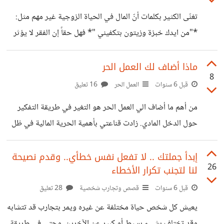
محددة أسابيع أو أشهر أو سنوات، ووجدت فارقاً كبيراً فيما
تغنّى الكثير بكلمات أنّ المال في الحياة الزوجية غير مهم مثل:
أنجزته. *من الأهداف التي حققتها:* 1. حصلت على شهادتي
*"من ايدك خبزة وزيتون بتكفيني "* فهل حقاً إن الفقر لا يؤثر
الجامعية بتخصص علم الحاسوب بتقدير امتياز 2. التحقت
على الحياة الزوجية في ظل وجود شريك حياة يحبك ويهتم
بالعديد من
بك؟ أم هي مجرد كلمات كتبها أحدهم وهو يتناول إفطاره الذي
ماذا أضاف لك العمل الحر
8
يحوي ما لذ وطاب، لمجرد أراد كتابة كلمات لإغنية؟ تمر الحياة
قبل 6 سنوات
العمل الحر
16 تعليق
الزوجية بظروف وتقلبات كثيرة، وقد يتزوج الإنسان شخصاً غنياً
من أهم ما أضاف الي العمل الحر هو التغير في طريقة التفكير
ومايلبث أن يخسر كل مالديه ويعيش في حالة فقر، أو أن يكون
حول الدخل المادي. زادت قناعتي بأهمية الحرية المالية في ظل
فقيراً ثم يغنيه الله.
مشاهدتي لسعي الكثير لفتح مصادر دخل جديدة من خلال
التطبيقات والمواقع الإلكترونية والمتاجر والمشاريع الأخرى التي
إبدأ جملتك .. لا تفعل نفس خطأي.. وقدم نصيحة
26
لنا لتجنب تكرار الأخطاء
تعرفت عليها هنا *وأنت.. ماذا أضاف لك العمل الحر ؟*
قبل 6 سنوات
قصص وتجارب شخصية
28 تعليق
يعيش كل شخص حياة مختلفة عن غيره ويمر بتجارب قد تتشابه
وقد تختلف بشيء بسيط أو كبير عن الآخرين، وحتى في طريقة