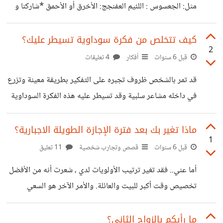
يؤثرون به قليلاً ولكن لن يصلوا به أن يصبح ضعيف الشخصية.
مثل: الجعسوس : اللئيم العفنجج: الأخرق أو الأحمق *شاركنا و
وأنتم ما رأيكم
اكتب لنا ألفاظ مهجورة في اللغة العربية، واعطنا معناها*
كيف تتخلص من فكرة سوداوية تسيطر عليك؟
2
قبل 6 سنوات
أفكار
4 تعليقات
قد تمر بالشخص ظروف تجبره على التفكير بطريقة معينة وتزرع
في داخله مشاعر سلبية وقد تسيطر عليه هذه الفكرة السوداوية
فتؤثر على حياته مسببة له القلق والتوتر والإكتئاب، ماهو الحل
مع مثل هذه الأفكار؟ و كيف تتخلص من فكرة سوداوية تسيطر
ماذا تغير بك بعد فترة الإجازة الطويلة الاجبارية؟
1
عليك؟ من الممكن عند ورود فكرة سوداوية إلى ذهنك أن تبدأ
قبل 6 سنوات
قصص وتجارب شخصية
11 تعليق
بتوجيه عقلك وإشغاله بسلوك آخر يحتاج لطاقة ذهنية ليتمكن
أما عني.. فقد تغير ترتيب الأولويات لدي ، شعرت أنه من الأفضل
من تجاهل هذه الفكرة. شاركونا بنصائحكم.. *كيف تتخلص من
تخصيص وقت أكبر للبيت والعائلة. والأمر الآخر هو السعي
فكرة سوداوية تسيطر عليك؟*
لتحقيق الحرية المالية من خلال مشروع يؤمن لي ولعائلتي حياة
كريمة مع رفاهية معقولة؛ حيث إن تجربة استلام الراتب وأنت
ما رأيكم بالزواج الثاني؟