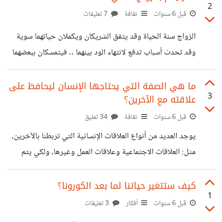
2
في إجازة دون الحاجة لضغط عمل كانت تجربة جميلة وفي غاية
قبل 6 سنوات
ثقافة
7 تعليقات
السعادة لذا أرغب بتكرارها بامتلاك مشروع خاص يؤمن لي ذلك.
الزواج سنة الحياة وقد يتفق الشريكان ويكملان حياتهما سوية
*وأنتم ماذا عنكم؟ ماذا تغير بك بعد فترة الإجازة الطويلة
وقد تحدث أسباب تدفع لانتهاء الود بينهما .. فيتمسكان ببعضهما
الاجبارية؟*
لوجود أطفال لديهم خوفاً على مستقبلهم. هنا يظهر الزواج الثاني
كحل للشريك لإيجاد شريكة حياة يتفاهم معها ويتبادلان الود .
ما هي الصفة التي يحتاجها الإنسان ليحافظ على
3
علاقته مع الآخرين؟
وقد يحدث قرار الزواج الثاني رغبة بالإنجاب في حال تعذره من
الزوجة الأولى وغيرها من الأسباب.. بعد هذا التوضيح البسيط
قبل 6 سنوات
ثقافة
34 تعليق
لسيناريو الذهاب للزواج الثاني *ما رأيكم بالزواج الثاني؟* هل
يوجد العديد من أنواع العلاقات الإنسانية التي تربطنا بالآخرين،
فيه ظلم للزوجة الأولى التي رفضت الإنفصال لأجل أطفالها، أم
مثل: العلاقات الاجتماعية وعلاقات العمل وغيرها، ولكي يتم
نقول لو
الحفاظ على العلاقات مع الآخرين هناك مجموعة من الصفات
الواجب توافرها لتستمر العلاقة بشكل سليم وصحيح. أعتقد أن
كيف ستتغير حياتنا لما بعد الكورونا؟
1
الإحترام من أهم الصفات التي تساهم في الحفاظ على العلاقات
قبل 6 سنوات
أفكار
3 تعليقات
مع الآخرين مهما كان نوع العلاقة. *وأنتم برأيكم ما هي الصفة