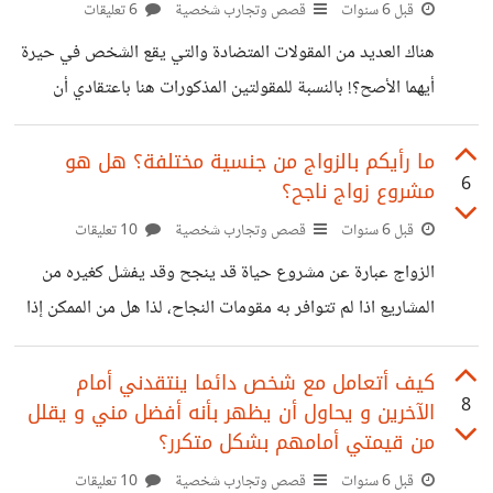
الأعراض للكثير من الأمراض مع بعضها البعض وقد تجتمع في
قبل 6 سنوات
قصص وتجارب شخصية
6 تعليقات
الشخص فيعتقد أنه مصاب بها ويتناول دواء بناءاً على ذلك مسبباً
هناك العديد من المقولات المتضادة والتي يقع الشخص في حيرة
مضاعفات لديه ومخفية المرض الأساسي المصاب به.
أيهما الأصح؟! بالنسبة للمقولتين المذكورات هنا باعتقادي أن
كليهما صحيحتين وفقاً للأشخاص الذين تتعامل معهم، مثلاً هناك
أشخاص تجد بقربهم كل خير فهم كنز بالنسبة لنا، من جانب آخر
ما رأيكم بالزواج من جنسية مختلفة؟ هل هو
6
مشروع زواج ناجح؟
هناك أشخاص سلبيين سيئين جداً ينطبق عليهم القول الآخر بأن
البعد عنهم غنيمة. وأنتم ما رأيكم .. *مع أي من المقولتين أنت
قبل 6 سنوات
قصص وتجارب شخصية
10 تعليقات
ولماذا ؟ 1- معرفة الناس كنز .. 2- البعد عن الناس غنيمة ..*
الزواج عبارة عن مشروع حياة قد ينجح وقد يفشل كغيره من
المشاريع اذا لم تتوافر به مقومات النجاح، لذا هل من الممكن إذا
تزوج شخص من جنسية أخرى أن ينجحا معاً؟ أعتقد من وجهة
نظري بأنّ الزواج يحتاج لتقارب في الكثير من الجوانب بين
كيف أتعامل مع شخص دائما ينتقدني أمام
8
الآخرين و يحاول أن يظهر بأنه أفضل مني و يقلل
الشريكين، وتحقق ذلك بين جنسيتين مختلفتين قد نشئا في
من قيمتي أمامهم بشكل متكرر؟
بيئتين مختلفتين ضمن ظروف وعادات وتقاليد واعتقادات
قبل 6 سنوات
قصص وتجارب شخصية
10 تعليقات
مختلفة قد يبدو صعباً، برغم أنه قد يكون مشروع زواج ناجح