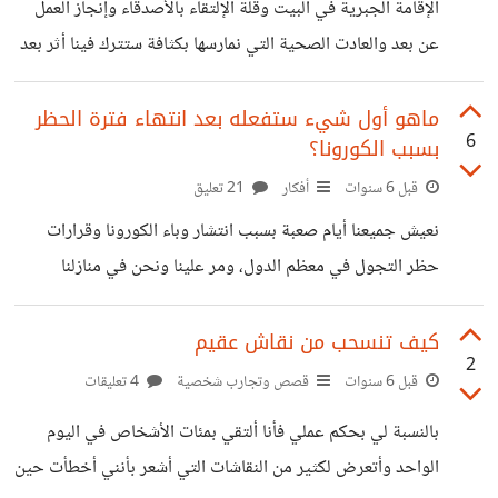
الإقامة الجبرية في البيت وقلة الإلتقاء بالأصدقاء وإنجاز العمل
التي يحتاجها الإنسان ليحافظ على علاقته مع الآخرين؟*
عن بعد والعادت الصحية التي نمارسها بكثافة ستترك فينا أثر بعد
انتهاء أزمة كورونا ربما أكثر عادة ستتغير هي الإلتزام بإجراءات
النظافة والتعقيم بشكل أكبر، حتى أنها أصبحت عادة إيجابية لمن
ماهو أول شيء ستفعله بعد انتهاء فترة الحظر
6
بسبب الكورونا؟
لم يكن يلتزم بها من قبل *بالنسبة لي* تعلمت ترتيب مهامي
اليومية صغيرة أو كبيرة بشكل أفضل للتوفيق بين أعمال المنزل
قبل 6 سنوات
أفكار
21 تعليق
ومهام العمل عن بعد على الإنترنت وأعتقد ستبقى هذه العادة
نعيش جميعنا أيام صعبة بسبب انتشار وباء الكورونا وقرارات
معي في المستقبل حيث لمست الفرق بكمية الإنجازات سأشتاق
حظر التجول في معظم الدول، ومر علينا ونحن في منازلنا
بمتوسط الإسبوعان أو أكثر من ذلك، وتعطلت الكثير من أنشطتنا
الحياتية اليومية التي إعتدنا القيام بها، مثل: الذهاب للعمل،
كيف تنسحب من نقاش عقيم
2
وزيارة الأهل، والإلتقاء بالأصدقاء، الخروج في رحلة مع العائلة أو
قبل 6 سنوات
قصص وتجارب شخصية
4 تعليقات
الأصدقاء، مراجعة الطبيب استكمالاً لمواعيد سابقة، شراء
بالنسبة لي بحكم عملي فأنا ألتقي بمئات الأشخاص في اليوم
مستلزمات مهمة. وغيرها. *لنتخيل أنه قد انتهى هذا الوباء إن
الواحد وأتعرض لكثير من النقاشات التي أشعر بأنني أخطأت حين
شاء الله وتم إعلان فك حظر التجول، ماهو أول شيء ستفعله بعد