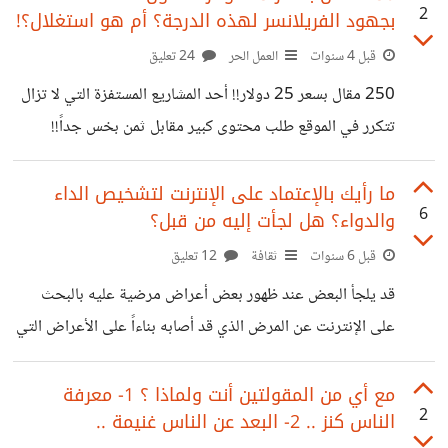
2
بجهود الفريلانسر لهذه الدرجة؟ أم هو استغلال؟!
قبل 4 سنوات
العمل الحر
24 تعليق
250 مقال بسعر 25 دولار!! أحد المشاريع المستفزة التي لا تزال
تتكرر في الموقع طلب محتوى كبير مقابل ثمن بخس جداً!!
والمستفز الأكبر من ذلك هو من يتقدمون للمشروع هل حقاً انت
بإمكانك قضاء الوقت أمام شاشة الحاسوب ليل نهار لكتابة هذا
ما رأيك بالإعتماد على الإنترنت لتشخيص الداء
6
والدواء؟ هل لجأت إليه من قبل؟
العدد وبمواصفات خرافية احترافية فقط مقابل 25$؟؟ ماذا عن
اجرة الكهرباء واشتراك الإنترنت واستهلاك عمر جهاز الحاسوب
قبل 6 سنوات
ثقافة
12 تعليق
الافتراضي؟؟ ماذا عن ألم الظهر وألم اليدين وألم العيون والكثير
قد يلجأ البعض عند ظهور بعض أعراض مرضية عليه بالبحث
من الضغط النفسي لإرضاء العميل؟؟ الحديث عن الموضوع يطول
على الإنترنت عن المرض الذي قد أصابه بناءاً على الأعراض التي
جدا أرغب
تظهر عليه، وبعد أن يشخّص الداء يذهب للبحث عن الدواء، ,قد
يكون ذلك صحيحاً وينفع للبعض، وقد يكون خاطئاً ضاراً للبعض
مع أي من المقولتين أنت ولماذا ؟ 1- معرفة
2
الناس كنز .. 2- البعد عن الناس غنيمة ..
الآخر. برأيي هذه الظاهرة خطيرة إلى حدٍ ما حيث تتشابه