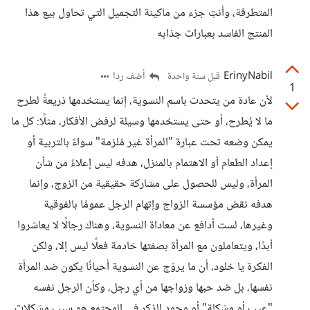
المتطرفة، وأنتِ جزء من ماكينة التجميل التي تحاول بيع هذا
المنتج الفاسد بعبارات جذابه
ErinyNabil
أضف ردا
قبل سنة واحدة
1
لأن عادة من يتحدث باسم النسوية، إنما يستخدمها ذريعةً لطرح
ما لا يُطرح، أو حتى يستخدمها وسيلة لرفض الأفكار، مثلًا: كل ما
يمكن وضعه تحت عبارة "المرأة غير مُلزمة" سواءً بالتربية أو
إعداد الطعام أو الاهتمام بالمنزل، هدفه ليس إعلاءً من شأن
المرأة، وليس للحصول على مشاركة حقيقية من الزوج، وإنما
هدفه نقض مؤسسة الزواج وإتهام الرجل عمومًا بالفوقية
وغيرها، لست أدافع عن معاداة النسوية، وهناك رجالًا لا يعاشروا
أبدًا، ويتعاملون مع المرأة بصفتها خادمة فعلًا ليس إلا، ولكن
الفكرة يا خلود، أن ما يروّج عن النسوية أحيانًا يكون ضد المرأة
نفسها، بل ضد حبها وزواجها من أي رجل، وكأن الرجل نفسه
"عيب أو مشكلة" أو وجود الذكر في المجتمع هو سبب مشكلات