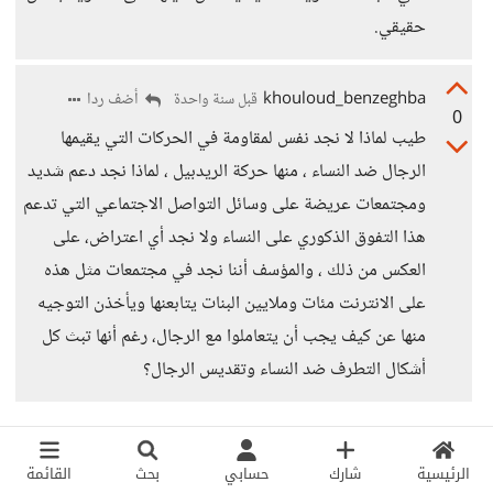
حقيقي.
khouloud_benzeghba
أضف ردا
قبل سنة واحدة
0
طيب لماذا لا نجد نفس لمقاومة في الحركات التي يقيمها
الرجال ضد النساء ، منها حركة الريدبيل ، لماذا نجد دعم شديد
ومجتمعات عريضة على وسائل التواصل الاجتماعي التي تدعم
هذا التفوق الذكوري على النساء ولا نجد أي اعتراض، على
العكس من ذلك ، والمؤسف أننا نجد في مجتمعات مثل هذه
على الانترنت مئات وملايين البنات يتابعنها ويأخذن التوجيه
منها عن كيف يجب أن يتعاملوا مع الرجال، رغم أنها تبث كل
أشكال التطرف ضد النساء وتقديس الرجال؟
مجهول
أضف ردا
قبل سنة واحدة
0
الرئيسية
شارك
حسابي
بحث
القائمة
بصراحة، علاقتي بمصطلح "النسوية" بدأت متأخرة جدًا. أول