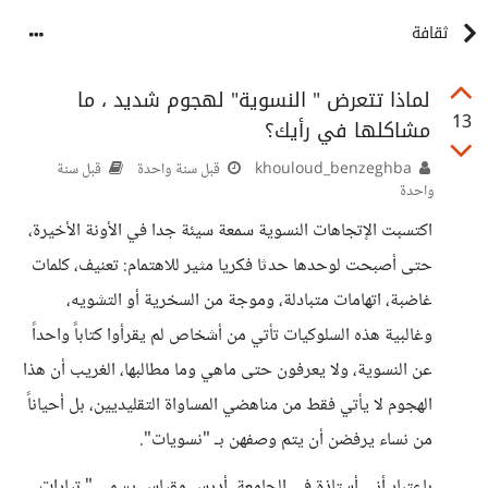
ثقافة
لماذا تتعرض " النسوية" لهجوم شديد ، ما
13
مشاكلها في رأيك؟
khouloud_benzeghba
قبل سنة واحدة
قبل سنة
واحدة
اكتسبت الإتجاهات النسوية سمعة سيئة جدا في الأونة الأخيرة،
حتى أصبحت لوحدها حدثا فكريا مثير للاهتمام: تعنيف، كلمات
غاضبة، اتهامات متبادلة، وموجة من السخرية أو التشويه،
وغالبية هذه السلوكيات تأتي من أشخاص لم يقرأوا كتاباً واحداً
عن النسوية، ولا يعرفون حتى ماهي وما مطالبها، الغريب أن هذا
الهجوم لا يأتي فقط من مناهضي المساواة التقليديين، بل أحياناً
من نساء يرفضن أن يتم وصفهن بـ "نسويات".
باعتبار أني أستاذة في الجامعة، أدرس مقياس يسمى " تيارات