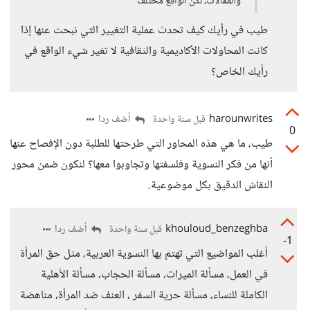
والمقالات، لكن الواقع مختلف
طيب في رأيك كيف تحدث عملية التغيير التي نبحث عنها إذا
كانت المحاولات الأكاديمية والثقافية لا تغير شيء الواقع في
رأيك الخاص؟
harounwrites
أضف ردا
قبل سنة واحدة
0
طيب، ما هي هذه المحاور التي طرحتها للطلبة دون الإفصاح عنها
أنها من فكر النسوية وفلسفتها وتجاوبوا معها؟ لنكون ضمن محور
النقاش الدقيق بكل موضوعية.
khouloud_benzeghba
أضف ردا
قبل سنة واحدة
-1
أغلب المواضيع التي تهتم بها النسوية العربية، مثل حق المرأة
في العمل، مسألة الميرات، مسألة الحجاب، مسألة الأهلية
الكاملة للنساء، مسألة حرية السفر ، العنف ضد المرأة، مناهضة