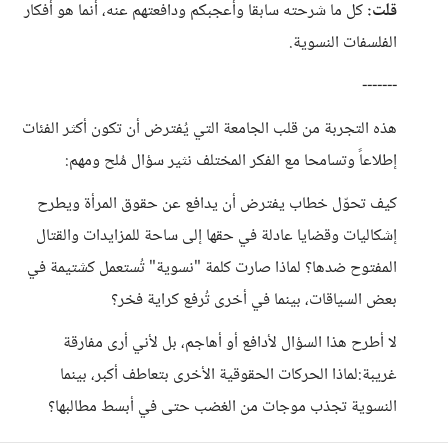
قلت:
كل ما شرحته سابقا وأعجبكم ودافعتهم عنه، أنما هو أفكار
الفلسفات النسوية.
-------
هذه التجربة من قلب الجامعة التي يُفترض أن تكون أكثر الفئات
إطلاعاً وتسامحا مع الفكر المختلف نثير سؤال مُلح ومهم:
كيف تحوّل خطاب يفترض أن يدافع عن حقوق المرأة ويطرح
إشكاليات وقضايا عادلة في حقها إلى ساحة للمزايدات والقتال
المفتوح ضدها؟ لماذا صارت كلمة "نسوية" تُستعمل كشتيمة في
بعض السياقات، بينما في أخرى تُرفع كراية فخر؟
لا أطرح هذا السؤال لأدافع أو أهاجم، بل لأني أرى مفارقة
غريبة:لماذا الحركات الحقوقية الأخرى بتعاطف أكبر، بينما
النسوية تجذب موجات من الغضب حتى في أبسط مطالبها؟