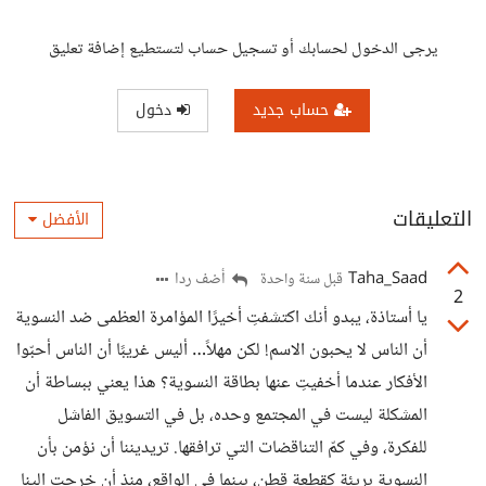
يرجى الدخول لحسابك أو تسجيل حساب لتستطيع إضافة تعليق
حساب جديد
دخول
التعليقات
الأفضل
Taha_Saad
أضف ردا
قبل سنة واحدة
2
يا أستاذة، يبدو أنك اكتشفتِ أخيرًا المؤامرة العظمى ضد النسوية
أن الناس لا يحبون الاسم! لكن مهلاً… أليس غريبًا أن الناس أحبّوا
الأفكار عندما أخفيتِ عنها بطاقة النسوية؟ هذا يعني ببساطة أن
المشكلة ليست في المجتمع وحده، بل في التسويق الفاشل
للفكرة، وفي كمّ التناقضات التي ترافقها. تريديننا أن نؤمن بأن
النسوية بريئة كقطعة قطن، بينما في الواقع، منذ أن خرجت إلينا