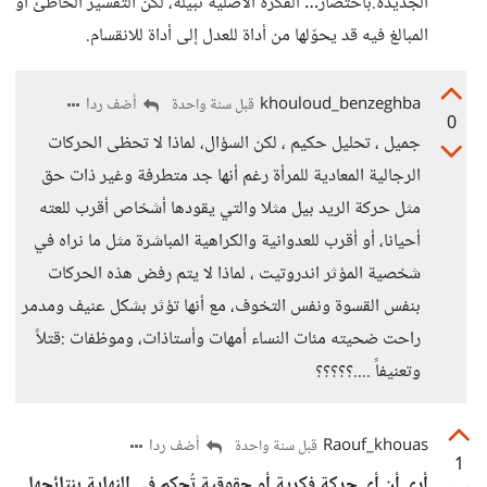
الجديدة.باختصار… الفكرة الأصلية نبيلة، لكن التفسير الخاطئ أو
المبالغ فيه قد يحوّلها من أداة للعدل إلى أداة للانقسام.
khouloud_benzeghba
أضف ردا
قبل سنة واحدة
0
جميل ، تحليل حكيم ، لكن السؤال، لماذا لا تحظى الحركات
الرجالية المعادية للمرأة رغم أنها جد متطرفة وغير ذات حق
مثل حركة الريد بيل مثلا والتي يقودها أشخاص أقرب للعته
أحيانا، أو أقرب للعدوانية والكراهية المباشرة مثل ما نراه في
شخصية المؤثر اندروتيت ، لماذا لا يتم رفض هذه الحركات
بنفس القسوة ونفس التخوف، مع أنها تؤثر بشكل عنيف ومدمر
راحت ضحيته مئات النساء أمهات وأستاذات، وموظفات :قتلاً
وتعنيفاً ....؟؟؟؟؟
Raouf_khouas
أضف ردا
قبل سنة واحدة
1
أرى أن أي حركة فكرية أو حقوقية تُحكم في النهاية بنتائجها