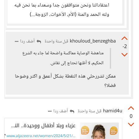
اعتقاداتنا ونحن متوافقون جدا وسعداء بما نحن فيه
ولله الحمد والمنة (الأم، الأخوات، الزوجة...)
khouloud_benzeghba
أضف ردا
قبل سنة واحدة
-2
مناهضة الوصاية معاكسة واضحة لما جاء به الشرع
الحكيم، لا أظنها تحتاج إلى نقاش.
ممكن تشررحلي هذه النقطة بشكل أعمق و اكثر وضوحا
فضلا؟
hamid4u
أضف ردا
قبل سنة واحدة
0
عزباء وبلا أطفال ووحيدة.. النسوية خذلتني وخذلت جيلي
www.aljazeera.net/women/2024/5/21/...