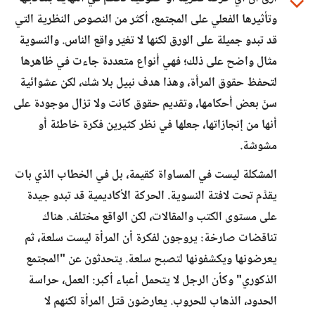
وتأثيرها الفعلي على المجتمع، أكثر من النصوص النظرية التي
قد تبدو جميلة على الورق لكنها لا تغيّر واقع الناس. والنسوية
مثال واضح على ذلك؛ فهي أنواع متعددة جاءت في ظاهرها
لتحفظ حقوق المرأة، وهذا هدف نبيل بلا شك، لكن عشوائية
سنّ بعض أحكامها، وتقديم حقوق كانت ولا تزال موجودة على
أنها من إنجازاتها، جعلها في نظر كثيرين فكرة خاطئة أو
مشوشة.
المشكلة ليست في المساواة كقيمة، بل في الخطاب الذي بات
يقدَّم تحت لافتة النسوية. الحركة الأكاديمية قد تبدو جيدة
على مستوى الكتب والمقالات، لكن الواقع مختلف. هناك
تناقضات صارخة: يروجون لفكرة أن المرأة ليست سلعة، ثم
يعرضونها ويكشفونها لتصبح سلعة. يتحدثون عن "المجتمع
الذكوري" وكأن الرجل لا يتحمل أعباء أكبر: العمل، حراسة
الحدود، الذهاب للحروب. يعارضون قتل المرأة لكنهم لا