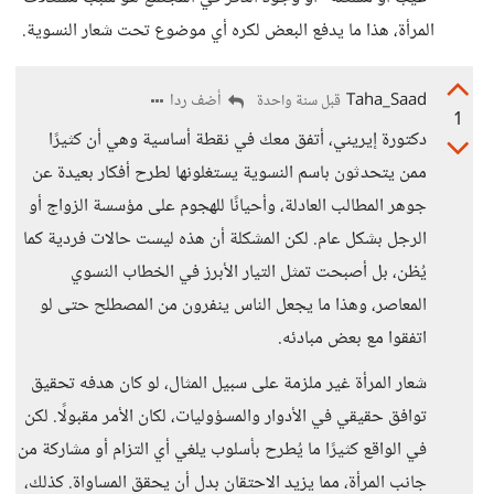
المرأة، هذا ما يدفع البعض لكره أي موضوع تحت شعار النسوية.
Taha_Saad
أضف ردا
قبل سنة واحدة
1
دكتورة إيريني، أتفق معك في نقطة أساسية وهي أن كثيرًا
ممن يتحدثون باسم النسوية يستغلونها لطرح أفكار بعيدة عن
جوهر المطالب العادلة، وأحيانًا للهجوم على مؤسسة الزواج أو
الرجل بشكل عام. لكن المشكلة أن هذه ليست حالات فردية كما
يُظن، بل أصبحت تمثل التيار الأبرز في الخطاب النسوي
المعاصر، وهذا ما يجعل الناس ينفرون من المصطلح حتى لو
اتفقوا مع بعض مبادئه.
شعار المرأة غير ملزمة على سبيل المثال، لو كان هدفه تحقيق
توافق حقيقي في الأدوار والمسؤوليات، لكان الأمر مقبولًا. لكن
في الواقع كثيرًا ما يُطرح بأسلوب يلغي أي التزام أو مشاركة من
جانب المرأة، مما يزيد الاحتقان بدل أن يحقق المساواة. كذلك،