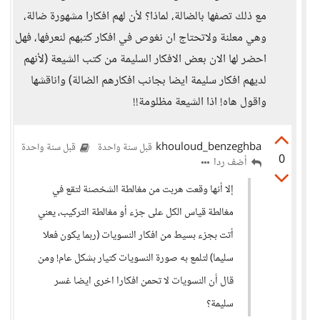
مع ذلك تصفها بالضالة، لماذا؟ لأن لهم افكارا مشهورة ضالة،
وهي معلنة ولاتحتاج ان نغوص في افكار كتبهم لنعرفها، فهل
احضر لها الان بعض الافكار السليمة من كتب الشيعة (لأنهم
لديهم افكار سليمة ايضا بجانب افكارهم الضالة) واناقشها
واقول هاه! اذا الشيعة مظلومة!!
khouloud_benzeghba
قبل سنة واحدة
قبل سنة واحدة
0
أضف ردا
إلا أنها وقعت هربت من مغالطة الشخصنة لتقع في
مغالطة قياس الكل على جزء أو مغالطة التركيب، يعني
أتت بجزء بسيط من افكار النسويات (ربما يكون فعلا
سليما) لتلمع به صورة النسويات كتيار بشكل عام! ومن
قال أن النسويات لا تحمن افكارا اخرى ايضا غسر
سليمة؟