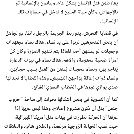
يعارضون قتل الإنسان بشكل عام، وينادون بالإنسانية ثم
بالإجهاض، وكأن حياة الجنين لا تدخل في حسابات تلك
الإنسانية.
في قضايا التحرش، يتم ربط الجريمة بالرجل دائمًا، مع تجاهل
أن بعض المتحرشين تربوا على يد نساء. هناك نساء مجتهدات
وجميلات لم يمسّهن أحد، فلماذا يتم تقديم الصورة وكأن كل
امرأة ضحية محتومة؟ والأهم، هناك نساء في بيوت الدعارة
يُتاجر بهن، ونساء محجبات يُمنعن من العمل بسبب حجابهن،
ونساء ذوات إعاقة يواجهن التهميش، وهذه القضايا لا تجد لها
صدى يوازي غيرها في الخطاب النسوي الشائع.
كما أن النسوية في بعض أشكالها تحولت إلى ساحة "حروب
جنس" بدل أن تكون مشروع إصلاح. وهذا ليس غريبًا إذا
عرفنا أن الحركة تطورت في بيئات مثل أمريكا الليبرالية،
حيث نسب الخيانة الزوجية مرتفعة، والطلاق شائع، والعلاقات