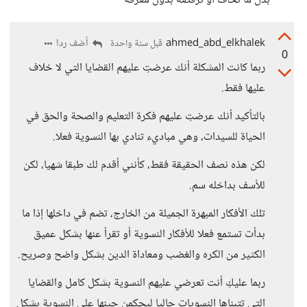
بدل ما نخاف أو نرفضه بدون معرفة
ahmed_abd_elkhalek
أضف ردا
قبل سنة واحدة
0
ربما كانت المشكلة أنك عرضتِ عليهم القضايا التي لا خلاف
عليها فقط.
بالتأكيد أنك عرضتِ عليهم فكرة التعليم والصحة والحق في
الحياة للسيدات، وهي مباديء تنادي بها النسوية فعلا.
لكن هذه نصف الحقيقة فقط، كأنني أقدم لك طبقا شهيا، لكن
للأسف بداخله سم.
تلك الأفكار المبهرة الجميلة من الخارج، تضم في داخلها إذا ما
بدأت تستمع فعلا للأفكار النسوية أو تقرأ عنها بشكل عميق
الكثير من الكره والغضب ومعاداة الدين بشكل واضح وصريح.
ربما عليكِ أنت تعرضي عليهم النسوية بشكل كامل والقضايا
التي تتبناها النسويات حاليا ليحكمن حينها على النسوية بشكل