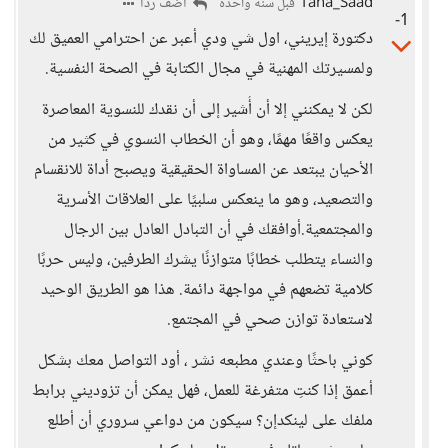
Taha_Saad
أضف ردا
قبل سنة واحدة
-1
دكتورة إيريني، اول شي ودي أعبر عن احترامي العميق لك
ولمسيرتك المهنية في مجال الكتابة في الصحة النفسية.
لكن لا يمكنني إلا أن أُشير إلى أن نقدك للنسوية المعاصرة
يعكس واقعًا مهمًا، وهو أن الخطاب النسوي في كثير من
الأحيان يبتعد عن المساواة الحقيقية ويصبح أداة للانقسام
والتصعيد، وهو ما ينعكس سلبيًا على العلاقات الأسرية
والمجتمعية.أوافقك في أن التبادل العادل بين الرجال
والنساء يتطلب خطابًا متوازنًا يشرك الطرفين، وليس حربًا
كلامية تضعهم في مواجهة دائمة. هذا هو الطريق الوحيد
لاستعادة توازن صحي في المجتمع.
كوني باحثًا وعندي مطبعه نشر ، أود التواصل معك بشكل
أعمق إذا كنتِ متفرغة للعمل، فهل يمكن أن تزوديني برابط
ملفك على لينكدإن؟ سيكون من دواعي سروري أن أطلع