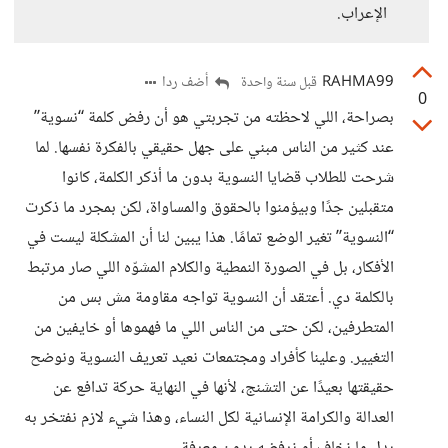
الإعراب.
RAHMA99
أضف ردا
قبل سنة واحدة
0
بصراحة، اللي لاحظته من تجربتي هو أن رفض كلمة “نسوية”
عند كثير من الناس مبني على جهل حقيقي بالفكرة نفسها. لما
شرحت للطلاب قضايا النسوية بدون ما أذكر الكلمة، كانوا
متقبلين جدًا وبيؤمنوا بالحقوق والمساواة، لكن بمجرد ما ذكرت
“النسوية” تغير الوضع تمامًا. هذا يبين لنا أن المشكلة ليست في
الأفكار، بل في الصورة النمطية والكلام المشوّه اللي صار مرتبط
بالكلمة دي. أعتقد أن النسوية تواجه مقاومة مش بس من
المتطرفين، لكن حتى من الناس اللي ما فهموها أو خايفين من
التغيير. وعلينا كأفراد ومجتمعات نعيد تعريف النسوية ونوضح
حقيقتها بعيدًا عن التشنج، لأنها في النهاية حركة تدافع عن
العدالة والكرامة الإنسانية لكل النساء، وهذا شيء لازم نفتخر به