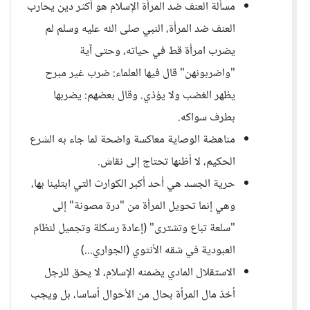
مسألة العنف ضد المرأة الإسلام هو أكثر دين يحارب
العنف ضد المرأة، النبي صلى الله عليه وسلم لم
يضرب امرأة قط في حياته، وحتى آية
"واضربونهن" قال فيها العلماء: ضرب غير مبرح
يظهر الغضب ولا يؤذي. وقال بعضهم: يضربها
بطرف سواكه.
مناهضة الوصاية معاكسة واضحة لما جاء به الشرع
الحكيم، لا أظنها تحتاج إلى نقاش.
حرية الجسد هي أحد أكبر الكوارث التي ابتلينا بها،
وهي إنما تحويل المرأة من "درة مصونة" إلى
"سلعة تباع وتشترى" (إعادة رسكلة وتجميل لنظام
العبودية في شقه الأنثوي (الجواري...)
الاستقلال المادي يضمنه الإسلام، لا يحق للرجل
أخذ مال المرأة بحال من الأحوال أساسا، بل ويجب