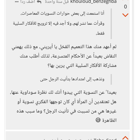
khouloud_benzeghba
أضف ردا
قبل سنة واحدة
0
أنا استمعت إلى بعض حوارات النسويات المعاصرات،
وقرأت عما نشر لهم، ولا أجد فيه إلا ترويج للأفكار السلبية
فقط،
لم أعهد منك هذا التعميم المٌخل يا أيريني، مع ذلك يهمني
النقاش بعيداً عن الأحكام المتسرعة، لذلك أطلب منك
مشاركة الأفكار السلبية التي يرين بها؟
ونذهب إلى امتدادها بتأنيث الرجل حتى
بعيدا ً عن النسوية التي يبدوا أنك لك نظرة سوداوية عنها،
هل تعتقدين أن المرأة أي كان توجهها الفكري نسوية أو
غيرها هي من تسببت في تأنيث الرجل؟ وما سبب هذه
الظاهرة 😅