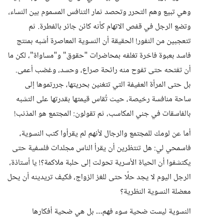
وهي تبيع وهم التحرر وتحصد ثمار التنافس المسموم بين النساء،
وتضع الرجل في قفص الاتهام كأنه كائن جائر بالفطرة. ثم
تتعجبين من النفور! الحقيقة أن النسوية المعاصرة أشبه بمنتج
فاسد بعبوة فاخرة تغلفه بمحاضرات "حقوق" و"مساواة"، لكن ما
أن تفتحه حتى تفوح منه رائحة صراع، وحسد، وغضب أعمى.
بل حتى المرأة العفيفة التي تتغنين بحريتها، جررتموها إلى
ساحة منافسة رخيصة، حيث تُقاس قيمتها بقدرتها على التشبه
بالفاسقات في جني المكاسب، ثم تقولون: المجتمع هو المذنب!
أما عن لومك للمجتمع والرجال لأنهم لم يقرأوا كتب النسوية،
فاسمحي لي: هل تنتظرين أن يقرأ الناس مجلدات فلسفية حتى
يكتشفوا أن الحياة الأسرية تحولت إلى حلبة ملاكمة؟! يا أستاذة،
الرجل اليوم لا يجد حلًا حتى للغز الزواج، فكيف تريدينه أن يحل
معضلة النسوية النظرية؟
النسوية ليست ضحية سوء فهم… بل هي ضحية أفكارها