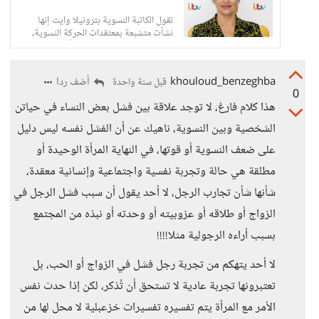
تقول الكاتبة النسوية بترونيلا وايت إنها
نشأت متشبعة بمعتقدات الحركة النسوية،
لكنها تشعر الآن مع صديقاتها بأن النسوية قد
خذلتهن وخذلت جيلهن، ولا ينبغي السماح
للنسوية بتدمير حياة الأجيال القادمة.
khouloud_benzeghba
أضف ردا
قبل سنة واحدة
0
هذا كلام فارغ، لا توجد علاقة بين فشل بعض النساء في حياتن
الشخصية وبين النسوية، ناهيك عن أن الفشل نفسه ليس دليل
على ضعف النسوية أو قوتها، في النهاية المرأة الوحيدة أو
مطلقة هي حالة وتجربة نفسية واجتماعية وإنسانية معقدة،
شأنها شأن تجارب الرجل، لا أحد يقول أن سبب فشل الرجل في
الزواج أو طلاقه أو عزوبيته أو وحدته أو نبذه من المجتمع
بسبب أراءه الرجولية مثلا!!!!
لا أحد يتهكم من تجربة رجل فشل في الزواج أو الحب، بل
تعتبرونها تجربة عادية لا تستحق أن تُذكر، لكن إذا حدث نفس
الأمر مع المرأة يتم تفسيره تفسيرات خزعبلية لا محل لها من