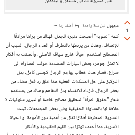
على مشروعاتك في مستقل و لينكدان
مجهول
أضف ردا
قبل سنة واحدة
1
كلمة "نسوية" أصبحت مثيرة للجدل، فهناك من يراها مرادفًا
للإنصاف، وهناك من يربطها بالتطرف أو العداء للرجال. السبب أن
المصطلح استُخدم أحيانًا خارج سياقه الأصلي، وألصقت به أفكار
لا تمثل جوهره.بعض التيارات المتشددة حولت المساواة إلى
صراع، فصار هناك خطاب يهاجم الرجال كجنس كامل، بدل
التركيز على حل المشكلات الفعلية.هذا خلق رد فعل مضاد من
بعض الرجال، فازداد الانقسام بدل التفاهم وهناك من يستخدم
شعار "حقوق المرأة" لتحقيق مصالح خاصة أو لتبرير سلوكيات لا
علاقة لها بالمساواة الحقيقية.وفي بعض المجتمعات، تبنت
النسوية المتطرفة أفكارًا تقلل من أهمية دور الأمومة أو الحياة
الأسرية، مما أحدث توترًا بين القيم التقليدية والأفكار