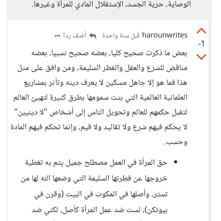
الوصاية، حرية الجسد، الإستقلال المادي للمرأة وغيرها.
harounwrites
أضف ردا
قبل سنة واحدة
-1
بعض ما ذكرت صحيح كليا، بعضه صحيح نسبيا، بعضه
مناقض للشرع والعقل والفطر السليمة، ومن وافق على مثل
هذا فما هو إلا جاهل مسكين لا يعرف دينه وتأثر بمشاريع
العلمانية العالمية التي بثت سمومها بطرق كثيرة لتهيئ العالم
لتقبل حكمهم للعالم وتحويل الناس إلى أشخاص "لا دينيين"
لا يحكم فيهم شرع ولا تقاليد ولا قيم، وإنما تحكم فيهم المادة
وحسب.
حق المرأة في العمل مصطلح جميل يتم به تغطية
خروجها عن فطرتها السليمة التي وضعها الله لها من
تستر، وأصلها في المكوث في البيت (وقرن في
بيوتكن)، لست ضد عمل المرأة كأصل، لكني ضد