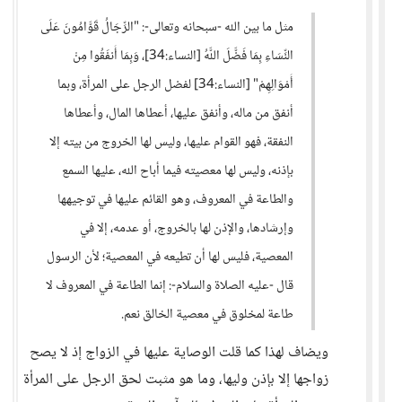
مثل ما بين الله -سبحانه وتعالى-: "الرِّجَالُ قَوَّامُونَ عَلَى
النِّسَاءِ بِمَا فَضَّلَ اللَّهُ [النساء:34]، وَبِمَا أَنفَقُوا مِنْ
أَمْوَالِهِمْ" [النساء:34] لفضل الرجل على المرأة، وبما
أنفق من ماله، وأنفق عليها، أعطاها المال، وأعطاها
النفقة، فهو القوام عليها، وليس لها الخروج من بيته إلا
بإذنه، وليس لها معصيته فيما أباح الله، عليها السمع
والطاعة في المعروف، وهو القائم عليها في توجيهها
وإرشادها، والإذن لها بالخروج، أو عدمه، إلا في
المعصية، فليس لها أن تطيعه في المعصية؛ لأن الرسول
قال -عليه الصلاة والسلام-: إنما الطاعة في المعروف لا
طاعة لمخلوق في معصية الخالق نعم.
ويضاف لهذا كما قلت الوصاية عليها في الزواج إذ لا يصح
زواجها إلا بإذن وليها، وما هو مثبت لحق الرجل على المرأة