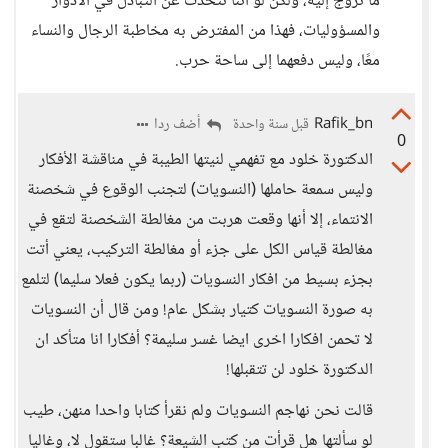
ما تروّج إليه، ولكن لو أننا نتحدث عن التبادل في الأدوار
والمسؤوليات، فهذا من المفترض به مخاطبة الرجال والنساء
معًا، وليس دفعهما إلى ساحة حرب.
Rafik_bn
أضف ردا
قبل سنة واحدة
0
الدكتورة خلود مع تفهمي لنيتها الطيبة في مناقشة الأفكار
وليس سمعة حاملها (النسويات) لتجنب الوقوع في شخصنة
الانتماء، إلا أنها وقعت هربت من مغالطة الشخصنة لتقع في
مغالطة قياس الكل على جزء أو مغالطة التركيب، يعني أتت
بجزء بسيط من افكار النسويات (ربما يكون فعلا سليما) لتلمع
به صورة النسويات كتيار بشكل عام! ومن قال أن النسويات
لا تحمن افكارا اخرى ايضا غسر سليمة؟ أفكارا انا متأكد ان
الدكتورة خلود لن تتقبلها!
قالت نحن نهاجم النسويات ولم نقرأ كتابا واحدا منهن، طيب
لو سألتها هل قرأت من كتب الشيعة؟ غالبا ستقول لا، وغاليا