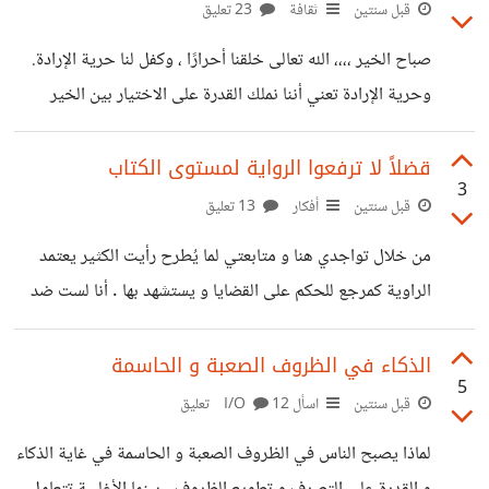
بالنسبة لهؤلاء، الشعائر والمبادئ الإسلامية أمر ثانوي؛ الإسلام
قبل سنتين
ثقافة
23 تعليق
عندهم هو حوار عن صراع الحضارات وإشكاليات الحداثة
صباح الخير ،،،، الله تعالى خلقنا أحرارًا ، وكفل لنا حرية الإرادة.
ومعضلة حقوق المرأة ومحاولة مساواتها بالرجل. كأن ثقافتهم
وحرية الإرادة تعني أننا نملك القدرة على الاختيار بين الخير
المزعومة تلك أسقطت عنهم الفروض والتكاليف، ومنحتهم
والشر. كما أن حرية الارادة تقتضي منحنا حق التجربة؛ والذي
حصانة وقداسة دينية...
بدره ينتج عنه امكانية الوقوع في الصواب أو الخطأ. وهنا يكون
قضلاً لا ترفعوا الرواية لمستوى الكتاب
3
امتحان الإبتلاء الدنيوي (ونبلوكم بالشر والخير فتنة وإلينا
قبل سنتين
أفكار
13 تعليق
ترجعون) . وكان في مقدور الله تعالى أن يسلبنا حرية الإرادة و
من خلال تواجدي هنا و متابعتي لما يُطرح رأيت الكثير يعتمد
يجبرنا على فعل الخير ؛ولكن عندها لن يكون هناك مجال
الراوية كمرجع للحكم على القضايا و يستشهد بها . أنا لست ضد
للمسئولية الفردية أو مسوّغ لمبدأ الثواب و
الروايات وقرأت الكثير منها . لكن الرواية لا يمكن ان تقارن
بالكتاب بأي حال من الأحوال .
الذكاء في الظروف الصعبة و الحاسمة
5
قبل سنتين
اسأل I/O
12 تعليق
لماذا يصبح الناس في الظروف الصعبة و الحاسمة في غاية الذكاء