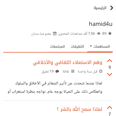
الرئيسية
hamid4u
89
7.06 ألف مشاهدات المحتوى
عضو منذ
سنتان
المساهمات
التعليقات
المجتمعات
وهم الاستعلاء الثقافي والأخلاقي
9
قبل سنة واحدة
ثقافة
19 تعليق
لماذا عندما نتحدث عن تأثير الشعائر في الأخلاق والسلوك
وانعكاس ذلك على الحياة بوجه عام، نواجه بنظرة استغراب أو
استصغار وتجاهل؟ والمؤسف، أن هذا الأمر يأتي من أشخاص
مسلمين مثلنا، وبالأخص تلك الفئة المثقفة أو من يدعون الثقافة.
لماذا سمح الله بالشر ؟
7