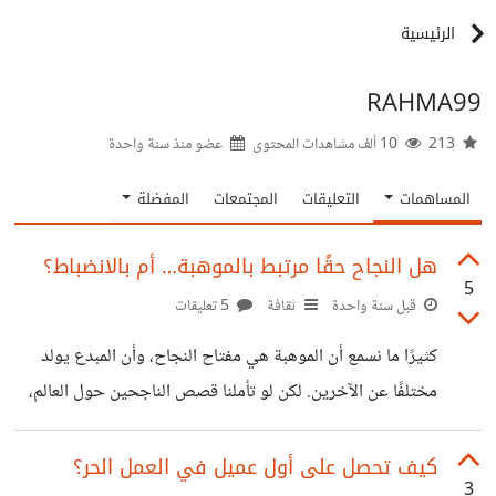
الرئيسية
RAHMA99
213
10 ألف مشاهدات المحتوى
عضو منذ
سنة واحدة
المساهمات
التعليقات
المجتمعات
المفضلة
هل النجاح حقًا مرتبط بالموهبة… أم بالانضباط؟
5
قبل سنة واحدة
ثقافة
5 تعليقات
كثيرًا ما نسمع أن الموهبة هي مفتاح النجاح، وأن المبدع يولد
مختلفًا عن الآخرين. لكن لو تأملنا قصص الناجحين حول العالم،
سنجد أن الموهبة وحدها لا تكفي، وأن ما يميزهم غالبًا هو
الانضباط والاستمرارية. كم من شخص موهوب في الكتابة أو
كيف تحصل على أول عميل في العمل الحر؟
3