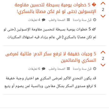
أحببت، مثل: شرب الماء الدافئ صباحًا، المشي بعد الإفطار، تقليل
� 5 خطوات يومية بسيطة لتحسين مقاومة
2
الإنسولين (حتى لو لم تكن مصابًا بالسكري!
السكر…]. وأنت، ما العادة الصحية التي جرّبتها وأحدثت فرقًا في
يومك أو صحتك؟ شاركني تجربتك
قبل سنة واحدة
الصحة والطب
4 تعليقات
🌿 5 خطوات يومية بسيطة لتحسين مقاومة الإنسولين (حتى لو
لم تكن مصابًا بالسكري!) في عالم يزداد فيه استهلاك السكريات
والنشويات يوماً بعد يوم، أصبحت مقاومة الإنسولين مشكلة
صحية خفية تنتشر بصمت، حتى بين من يبدون أصحاء ظاهريًا.
5 وجبات خفيفة لا ترفع سكر الدم: مثالية لمرضى
2
السكري والصائمين
مقاومة الإنسولين لا تعني فقط السكري، بل ترتبط أيضًا بالتعب
المستمر، وزيادة الوزن، واضطرابات الهرمونات، وحتى صعوبة
قبل سنة واحدة
الصحة والطب
6 تعليقات
التركيز. إليك 5 خطوات يومية مجرّبة تُساعد في تحسين
قد يكون التحدي الأكبر لمرضى السكري هو اختيار وجبة خفيفة
حساسية الجسم للإنسولين وتقليل مخاطره: 🥗 1. افطر بروتينًا،
لا ترفع مستوى السكر بشكل مفاجئ. وبالنسبة لمن يصوم أو يتبع
لا سكّرًا ابدأ يومك بوجبة تحتوي على
نظامًا غذائيًا، تصبح هذه الوجبات أكثر أهمية. في هذا المقال،
أشارككم 5 وجبات خفيفة مجربة وآمنة، مناسبة لمرضى السكري