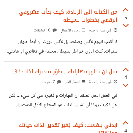
يبدأون مشاريعهم أو أهدافهم بحماس، لكن سرعان ما يتراجعون
أو يشعرون بالإحباط بسبب عدم قدرتهم على الاستمرارية أو
من الكتابة إلى الريادة: كيف بدأت مشروعي
5
الرقمي بخطوات بسيطه
التنظيم الجيد. هنا تكمن أهمية بناء عادات إنتاجية قوية تساعدك
على التقدم بثبات نحو أهدافك. لماذا العادات مهمة؟ العادات هي
قبل سنة واحدة
ريادة الأعمال
10 تعليقات
السلوكيات التي نقوم بها بشكل متكرر وبدون تفكير كثير. هذه
لا أكتب اليوم لأنني وصلت، بل لأنني قررت أن أبدأ. طوال
السلوكيات، سواء كانت إيجابية أو سلبية، تشكل في النهاية نمط
سنوات، كنتُ أدوّن خواطر بسيطة، مخبئة في دفاتري أو هاتفي.
حياتنا. بناء عادة إيجابية مثل
لم أتخيّل أن تأتي لحظة تصبح فيها الكتابة بوابة لهويتي، وربما
مصدر رزقي في المستقبل. قبل أسبوعين، اتخذت قرارًا حقيقيًا:
قبل أن تطور مهاراتك… طوّر تقديرك لذاتك! 3.
4
البدء في العمل الحر والكتابة. بدأت بنشر مقالات في مجال
قبل سنة واحدة
العمل الحر
7 تعليقات
التمويل الشخصي والمشاريع الصغيرة على منصة “أموالي”،
في العمل الحر، نعتقد أن المهارات والخبرة هي كل شيء… لكن
أسست حسابًا على “خمسات”، وأعدّت نفسي لرحلة ريادة الأعمال
هل فكرتِ يومًا أن تقدير الذات هو المفتاح الأول للاستمرار
الرقمية. تعلمت أن المشروع الرقمي الحقيقي لا يبدأ برأس مال
والنجاح؟ في رحلتي مع تطوير نفسي، أدركت أن ضعف الثقة
كبير، بل بـ:
بالنفس هو العائق الخفي وراء الكثير من التردد، التسويف، وحتى
ابدئي بنفسك: كيف يُغير تقدير الذات حياتك
4