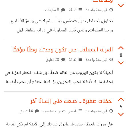
وعلاقاتك
القبول بأقل مما نستحق. في هذا المقال، كتبت عن: كيف يبدأ
التغيير الحقيقي من الداخل لماذا يؤثر تقدير الذات في علاقاتنا
قبل سنة واحدة
ثقافة
8 تعليقات
وفرصنا خطوات بسيطة لكن فعالة لتقدير الذات بوعي 👈 المقال
نُحاول، نُخطط، نقرأ، نتحمّس، نبدأ… ثم لا شيء! تمرّ الأسابيع،
ليس نظريًا، بل نابع من تجربة حقيقية قد
وربما السنوات، ونحن نُعيد المحاولة في دوائر مغلقة. فهل
المشكلة فينا؟ أم في الظروف؟ دعني أشاركك 5 حقائق قد تكون
مريرة، لكنها السبب الحقيقي وراء تأخر النجاح، وهي ليست في
العزلة الجميلة… حين تكون وحدتك وطنًا مؤقتًا
8
كتب التنمية البشرية! ✅ 1. أنت تتعلم… لكن لا تُنفذ الكثير من
قبل سنة واحدة
ثقافة
20 تعليق
الناس غارقون في جمع المعلومات، يشتركون في الدورات،
أحيانًا لا يكون الهروب من العالم ضعفًا، بل شفاء. نختار العزلة في
ويقرؤون الكتب، ويتابعون الفيديوهات. لكن عند التنفيذ؟ يتجمد
لحظة ما، لا لأننا لا نحب الآخرين، بل لأننا نحتاج أن نحب أنفسنا
كل شيء! النجاح لا يأتي لمن “يعرف”، بل لمن “يفعل” ما يعرف.
أولًا… أن نسمع صوتنا الداخلي بعيدًا عن ضجيج التوقعات. في
العزلة، لا أحد يسألنا: لماذا صمتّ؟ أين كنت؟ متى تعود؟ لا أحد
لحظات صغيرة… صنعت مني إنسانًا آخر
5
ينتظر نسخة مثالية منك… فأنت تكون أنت، بكل ما فيك من
قبل سنة واحدة
قصص وتجارب شخصية
14 تعليق
فوضى وهدوء، من قوة وهشاشة. لكن العزلة ليست نهاية
هل مررت بلحظة صغيرة، عابرة، غيرتك إلى الأبد؟ لم تكن ضربة
المطاف. هي مكان للراحة… للترميم… للعودة من جديد وقد