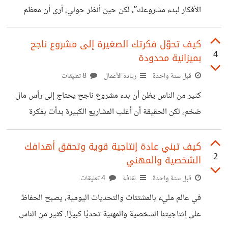
وتحقيق الأهداف. لكن عندما يتجاوز حدّه، يبدأ في التأثير على
الأفكار لبدء مشروعك”، لكن حين أنظر حولي، أرى أن معظم
الصحة النفسية والجسدية،
الناس ما زالوا في نفس مكانهم، لم يبدؤوا أي شيء فعلي. السؤال
الذي يلح عليّ: إذا كانت الأفكار متوفرة، لماذا الفعل نادر؟ من
كيف تحوّل فكرتك الصغيرة إلى مشروع ناجح
4
بميزانية محدودة
خلال تجربتي وملاحظتي، وجدت أن هناك 4 أسباب أساسية
تجعل أغلب الناس يتوقفون قبل البداية: 1. الخوف من الفشل
قبل سنة واحدة
ريادة الأعمال
8 تعليقات
الكثير ينتظر أن يكون مستعدًا 100% قبل أن يبدأ، وهذا
كثير من الناس يظن أن بدء مشروع ناجح يحتاج إلى رأس مال
المستحيل بعينه. الحقيقة أن التعلم الحقيقي يحدث أثناء
ضخم، لكن الحقيقة أن أغلب المشاريع الكبيرة بدأت بفكرة
بسيطة وإمكانات متواضعة. السر يكمن في التخطيط الذكي،
واختيار الفكرة المناسبة، والعمل بذكاء قبل العمل بجهد. 1. ابدأ
كيف تبني عادة إنتاجية قوية وتحقق أهدافك
2
الشخصية والمهني
من مهارتك أو شغفك أفضل المشاريع هي التي تنطلق من شيء
تحبه أو تجيده، لأنك ستستمتع بالعمل عليه ولن تشعر بالإرهاق
قبل سنة واحدة
ثقافة
4 تعليقات
بسرعة. اسأل نفسك: ما الشيء الذي أفعله بسهولة ويطلبه الناس؟
في عالم مليء بالمشتتات والتحديات اليومية، يصبح الحفاظ
2. اعتمد على الموارد المتاحة قبل أن تنفق المال، فكّر
على إنتاجيتنا الشخصية والمهنية تحديًا كبيرًا. كثير من الناس