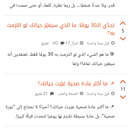
قدر، ولا حدثًا ضخمًا… بل ربما نظرة، كلمة، أو حتى صمت! في
عرفت نفسك أكثر، وقدرتك
أحد الأيام، كنت أُهاتف صديقةً لي، وكانت مهمومة جدًا. تحدثنا
طويلًا، ثم قالت لي كلمة واحدة: “أنتِ دائمًا تفهميني بدون ما
تحدّي الـ30 يومًا: ما الذي سيغيّر حياتك لو التزمت
5
به؟
أشرح.” أغلقت الهاتف وشعرت لأول مرة بأنني لا أحتاج أن أُغيّر
العالم، يكفيني أن أكون سببًا في أن يشعر أحدهم بأنه ليس
قبل سنة واحدة
اسأل I/O
17 تعليق
وحده. مرّ موقف آخر… كنت أجلس على سجادة الصلاة، وبدون
🎯 ما هو الشيء الذي لو التزمتِ به 30 يومًا فقط، تعتقدين أنه
تخطيط بدأت أبكي. لم
سيُغيّر حياتك تمامًا؟ ولما
📌 ما أكثر عادة صحية غيّرت حياتك؟
11
قبل سنة واحدة
الصحة والطب
21 تعليق
📌 ما أكثر عادة صحية غيّرت حياتك؟ أحيانًا لا نحتاج إلى “ثورة
صحية”، بل عادة بسيطة نلتزم بها يوميًا لتحدث فرقًا كبيرًا.
بالنسبة لي، كانت العادة التي غيّرتني هي [اكتبي عادتك إن