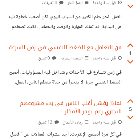
الرسم أو الرياضة، لكنه توقف في منتصف الطريق لأنه لم يلتزم
قبل سنة واحدة
العمل الحر
4 تعليقات
بالتدريب أو التعلم أو الاستمرار؟ وفي المقابل، كم من شخص
العمل الحر حلم الكثير من الشباب اليوم، لكن أصعب خطوة فيه
عادي الموهبة، لكنه حقق إنجازات عظيمة لأنه كرّس وقته وجهده
هي البداية. قد تملك المهارة والوقت والحماس، لكنك تصطدم
يوميًا للعمل على نفسه؟ الانضباط يعني أن تستيقظ
بالسؤال الشهير: “كيف أحصل على أول عميل؟”. هنا بعض
الخطوات العملية التي ستسهل عليك الطريق: 1. حدد مهارتك
فن التعامل مع الضغط النفسي في زمن السرعة
1
بدقة لا يكفي أن تقول “أجيد الكتابة” أو “أجيد التصميم”. يجب
قبل سنة واحدة
التنمية البشرية
0 تعليق
أن تحدد ما الذي تقدمه بالضبط: كتابة مقالات متخصصة في
في زمن تتسارع فيه الأحداث وتتداخل فيه المسؤوليات، أصبح
الصحة أو ريادة الأعمال. تصميم شعارات بسيطة للشركات الناشئة.
الضغط النفسي جزءًا لا يتجزأ من حياة معظم الناس. العمل،
ترجمة احترافية للمقالات التقنية. كلما كنت أكثر تحديدًا، كان من
الدراسة، الالتزامات العائلية، وحتى متابعة الأخبار، كلها تشكل
السهل على
سلسلة من المسببات التي تستنزف الطاقة الذهنية والنفسية. لكن
لماذا يفشل أغلب الناس في بدء مشروعهم
5
التجاري رغم توفر الأفكار
السؤال الأهم: هل يمكننا السيطرة على هذا الضغط أم أننا مجرد
ضحايا له؟ أولاً: فهم الضغط النفسي الضغط النفسي ليس دائمًا
قبل سنة واحدة
ريادة الأعمال
12 تعليق
شيئًا سلبيًا، ففي بعض الأحيان يمكن أن يكون دافعًا للإنتاجية
في كل مرة أتصفح الإنترنت، أجد عشرات المقالات عن “أفضل