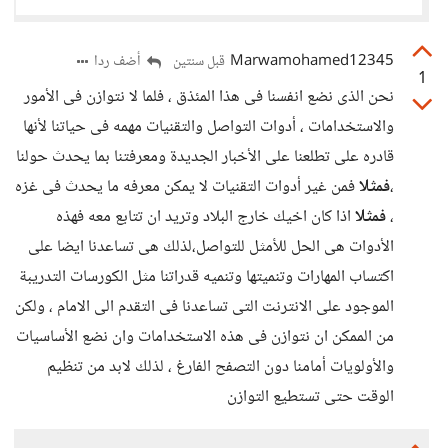
Marwamohamed12345
أضف ردا
قبل سنتين
1
نحن الذى نضع انفسنا فى هذا المئذق ، فلما لا نتوازن فى الأمور
والاستخدامات ، أدوات التواصل والتقنيات مهمه فى حياتنا لأنها
قادره على تطلعنا على الأخبار الجديدة ومعرفتنا بما يحدث حولنا
،
فمثلا
فمن غير أدوات التقنيات لا يمكن معرفه ما يحدث فى غزه
،
فمثلا
اذا كان اخيك خارج البلاد وتريد ان تتابع معه فهذه
الأدوات هى الحل للأمثل للتواصل،لذلك هى تساعدنا ايضا على
اكتساب المهارات وتنميتها وتنميه قدراتنا مثل الكورسات التدريبة
الموجود على الانترنت التى تساعدنا فى التقدم الى الامام ، ولكن
من الممكن ان نتوازن فى هذه الاستخدامات وان نضع الأساسيات
والأولويات أمامنا دون التصفح الفارغ ، لذلك لابد من تنظيم
الوقت حتى تستطيع التوازن