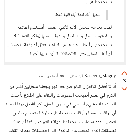
تستخدمنا هي.
تخيل أنك لمدة أيام قلية فقط
لست بحاجة لتخيل الأمر لأنني أعيشه! أستخدم الهاتف
واللابتوب للعمل والتواصل والترفيه نعم! ;ولكن التقنية لا
تستخدمني, أتخلى عن هاتفي لأيام بالعطل أو رفقة الأصدقاء
أو أثناء السفر, حتى الاتصالات لا أرد عليها أحيانا.
Kareem_Magdy
أضف ردا
قبل سنتين
3
أنا لا أفضل الانعزال التام صراحة. فهو يجعلنا منعزلين أكثر من
اللازم في عصر أصبحت المعلومات والبقاء على اطلاع بأحدث
المستجدات شيء أساسي في سوق العمل. لكن أفضل بهذا الصدد
أن نراقب أنفسنا وأوقات استخدامنا. خطوة استخدام تطبيق
لتحديد عدد ساعات استخدامنا لمواقع التواصل. كما أن هناك
تطبيقات أخرى تمنعك من الدخول إلى التطبيقات بعد أن تقضي