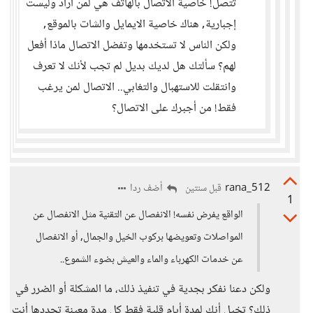
تتصل! خاصية الاتصال بالهاتف هي لمن أراد وليست
إجبارية, هناك خاصية الايمايل والشات بالموقع,
ولكن الناس لا تستخدمها وتفضل الاتصال ماذا أفعل
لهم؟ سألتك هل لديك بديل لم تجب لأنك لا تعرف
وانتقلت للاستهبال والتغابي.. الاتصال لمن يرغب
فقط! من أجبرك على الاتصال؟
rana_512
أضف ردا
قبل سنتين
1
الواقع يفرض نفسه! الانفصال عن التقنية مثل الانفصال عن
المواصلات وتعويضها بركوب الخيل والجمال, أو الانفصال
عن خدمات الكهرباء والماء والعيش بضوء الشموع..
ولكن دعنا نفكر بجدية في تنفيذ ذلك، ما المشكلة أو الضرر في
ذلك؟ تخيل أنك لمدة أيام قلية فقط كل مدة معينة تحددها أنت