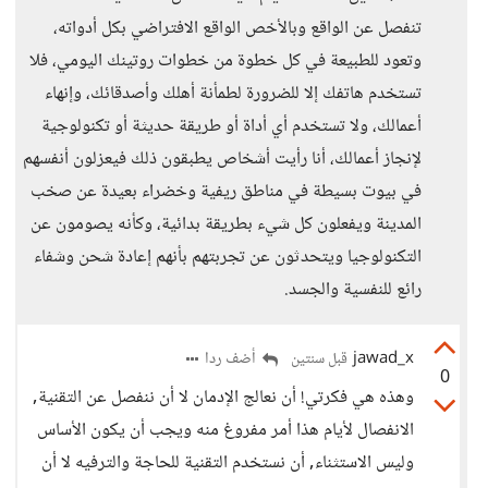
تنفصل عن الواقع وبالأخص الواقع الافتراضي بكل أدواته،
وتعود للطبيعة في كل خطوة من خطوات روتينك اليومي، فلا
تستخدم هاتفك إلا للضرورة لطمأنة أهلك وأصدقائك، وإنهاء
أعمالك، ولا تستخدم أي أداة أو طريقة حديثة أو تكنولوجية
لإنجاز أعمالك، أنا رأيت أشخاص يطبقون ذلك فيعزلون أنفسهم
في بيوت بسيطة في مناطق ريفية وخضراء بعيدة عن صخب
المدينة ويفعلون كل شيء بطريقة بدائية، وكأنه يصومون عن
التكنولوجيا ويتحدثون عن تجربتهم بأنهم إعادة شحن وشفاء
رائع للنفسية والجسد.
jawad_x
أضف ردا
قبل سنتين
0
وهذه هي فكرتي! أن نعالج الإدمان لا أن ننفصل عن التقنية,
الانفصال لأيام هذا أمر مفروغ منه ويجب أن يكون الأساس
وليس الاستثناء, أن نستخدم التقنية للحاجة والترفيه لا أن