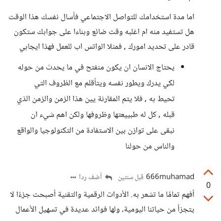
اما مدة استخدامك للتواصل الاجتماعي فأسال نفسك هذا الوقت
هل تستفيد منه ام اغلبه وقت ضائع وبناءا على جوابك ستكون
قادر على تحديد امورك , فمثلا الواتس اب للعمل فهذا ايجابي
يحتاج الانسان ان يكون منفتح في ما يحدث من حوله
لكي يدرك ويطور نفسه ويتأقلم مع الظروف التي
تحيط به , فلا يتم المقارنة يين هذا الزمن والزمن الذي
قبله , كل له طبييعتها وظروفها ولكن اهم شيء ان
نبقى على توازن بين الاستفادة من التكنولوجيا والواقع
والناس من حولنا
666muhamad
أضف ردا
قبل سنتين
0
أفهم تمامًا ما تشعر به. الأدوات الرقمية والتقنية أصبحت جزءًا لا
يتجزأ من حياتنا اليومية، ولها فوائد عديدة في تسهيل الأعمال