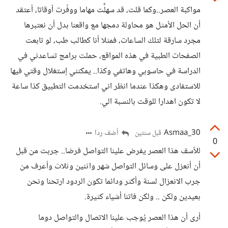
مواكبة العصر..وكما قلت، قد سهلّّت مهاما ووفّرت أوقاتا، أعتقد
أن الحل الأمثل هو محاولة دمجها مع واقعنا بدل أن نعتبرها
مجرد سارقة لتلك الساعات، فمثلا أنا كطالب طب، لو تابعت
الصفحات الطبية في هذه المواقع، حملت برامج تساعدني في
الدراسة في حاسوبي وهاتفي وكذا.. يمكنني إستغلال وقتي فيها
للاستفادى وهكذا عندما انظر اني استخدمت التطبيق كذا ساعة
لا تكون اهدارا للوقت بالنسبة الي.
Asmaa_30
أضف ردا
قبل سنتين
0
للأسف هذا العصر يفرض علينا التواصل فرضا.. جربت من قبل
أن أنعزل على وسائل التواصل شهر واثنين وثلاث وأعرف من
جرب الانعزال لسنة وأكثر ودائما تكون الردود ارتحنا ونحن
بعيدين ولكن .. ولكن فاتنا أشياء كثيرة.
أرى أن هذا العصر يُوجب علينا الاتصال والتواصل دوما