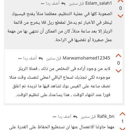
Eslam_salah1
أضف ردا
قبل سنتين
0
الصعوبة كلها في عملية التنظيم، معظمنا مثلاً يفتح فيسبوك
لينظر في الأخبار ثم يدخل لمقطع ريل فلا يخرج من قائمة
الريلز إلا بعد ساعة مثلاً، كان من الممكن أن ننتهي بها من مهمة
عمل صغيرة أو نقضيها في الراحة.
Marwamohamed12345
أضف ردا
قبل سنتين
0
لابد من وجود أراده فى التخلص من ذلك ، فمثلا الريلز
موجوده لكي تجذبك لسماع الباقي اعطي لنفسك وقت مثلا
نصف ساعه على الفيس بوك تشاهد فيها ما تريده ثم اغلق
فورا عند انتهاء الوقت ، هذا يساعدك على تنظيم الوقت.
Rafik_bn
أضف ردا
قبل سنتين
1
مهما حاولنا الانفصال عنها لن نستطيع الحفاظ على القدرة على