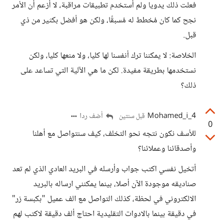
فعلت ذلك يدويا ولم أستخدم تطبيقات مراقبة، لا أزعم أن الأمر
نجح كما كان مُخطط له مُسبقًا، ولكن هو أفضل بكثير من ذي
قبل.
الخلاصة: لا يمكننا ترك أنفسنا لها كليا، ولا منعها كليا، ولكن
نستخدمها بطريقة مفيدة. لكن ما هي الآلية التي تساعد على
ذلك؟
Mohamed_i_4
أضف ردا
قبل سنتين
0
للأسف نكون نتجه نحو التخلف، كيف سنتواصل مع أهلنا
وأصدقائنا وعملائنا؟
أتخيل نفسي اكتب جواب وأرسله في البريد العادي الذي لم تعد
صناديقه موجودة الآن أصلا، بينما يمكنني ارساله بالبريد
الالكتروني في لحظة، كذلك التواصل مع الف عميل "بكبسة زر"
في دقيقة بينما بالادوات التقليدية احتاج ألف دقيقة لاكتب لهم