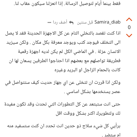
فقط بينما أيام لتوصيل الرسالة. إذا انعزلنا سيكون عقاب لنا.
Samira_diab
أضف ردا
قبل سنتين
0
اذا كنت تقصد بالتخلي التام عن كل الاجهزة الحديثة فقد لا يصل
الى التخلف فيوجد كتب ويوجد معرفة بكل مكان . ولكن سيزيد
الانسان عزلة . في الماضي الكل لم يكن لديه اجهزة رقمية
فطريقة تواصلهم مع بعضهم اذا احتاجوا الطرفين يسعان لها ان
كانت بالحمام الزاجل او البريد وغيره
ولكن اذا قررت ان تتخلى عن اي جهاز حديث كيف ستتواصل في
عصر يستخدمها بشكل اساسي .
حتى انت ستبتعد عن كل التطورات التي تحدث وقد تكون مفيدة
لك ولتطويرك اكثر بشكل ووقت اقل
برأيي كل شيء سلاح ذو حدين انت تحدد ان كنت ستسفيد منه
ام ستضر .