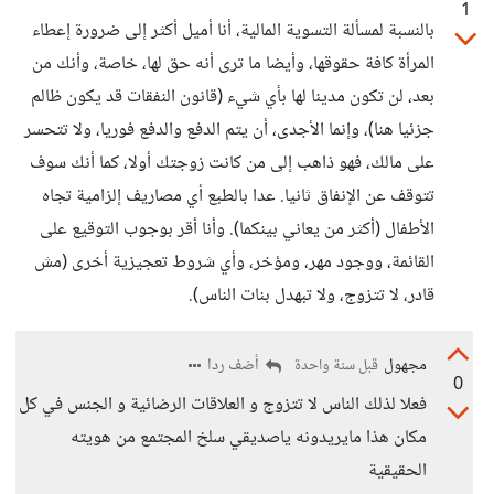
1
بالنسبة لمسألة التسوية المالية، أنا أميل أكثر إلى ضرورة إعطاء
المرأة كافة حقوقها، وأيضا ما ترى أنه حق لها، خاصة، وأنك من
بعد، لن تكون مدينا لها بأي شيء (قانون النفقات قد يكون ظالم
جزئيا هنا)، وإنما الأجدى، أن يتم الدفع والدفع فوريا، ولا تتحسر
على مالك، فهو ذاهب إلى من كانت زوجتك أولا، كما أنك سوف
تتوقف عن الإنفاق ثانيا. عدا بالطبع أي مصاريف إلزامية تجاه
الأطفال (أكثر من يعاني بينكما). وأنا أقر بوجوب التوقيع على
القائمة، ووجود مهر، ومؤخر، وأي شروط تعجيزية أخرى (مش
قادر، لا تتزوج، ولا تبهدل بنات الناس).
مجهول
أضف ردا
قبل سنة واحدة
0
فعلا لذلك الناس لا تتزوج و العلاقات الرضائية و الجنس في كل
مكان هذا مايريدونه ياصديقي سلخ المجتمع من هويته
الحقيقية