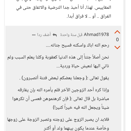
المقاييس. لهذا، أنا أحبذ جدا الترضية والاتفاق حتى في
الفراق .. أو .. لا فراق أبدا.
Ahmad1978
أضف ردا
قبل سنة واحدة
0
رحم الله اباك واسكنه فسيح جناته....
نحن أصلاً جئناً إلى هذه الدنيا كعقوبة وكلنا يعلم السبب ولم
ناتي اليها لنعيش حياة وردية...
يقول تعالى :( وجعلنا بعضكم لبعض فتنة أتصبرون) .
وإذا كره أحد الزوجين الآخر فلم يأمره الله بإن يفارقه
مباشرة بل قال تعالى :( فإن كرهتموهن فعسى أن تكرهوا
شيئاً ويجعل الله فيه خيراً كثيرا)
فلابد ان يصبر الزوج على زوجته وتصبر الزوجة على زوجها
وخآصة عندما يكون بينهما ولد أو أكثر