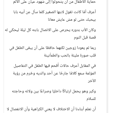
حماية الأطفال من أن يتحولوا إلى شهود عيان على الألم
أعرف أمًا كانت تقول لابنها الصغير كلما سأل عن أبيه بابا
بيحبك حتى لو مش عايش معانا
وكان الأب بدوره يحرص على الاتصال بابنه كل ليلة ليحكي له
قصة قبل النوم
ربما لم يعودا زوجين لكنهما حافظا على أن يبقى الطفل في
قلب صورة مليئة بالحب والطمأنينة
في المقابل أعرف حالات أُقحم فيها الطفل في التفاصيل
المؤلمة سمع كلامًا جارحًا عن أحد والديه وحُرم من رؤية
الآخر
وكبر وهو يحمل ارتباكًا داخليًا وصراعًا بين ولائه وحاجته
للسلام
أن نعلم أبناءنا أن الاختلاف لا يعني الكراهية وأن الانفصال لا