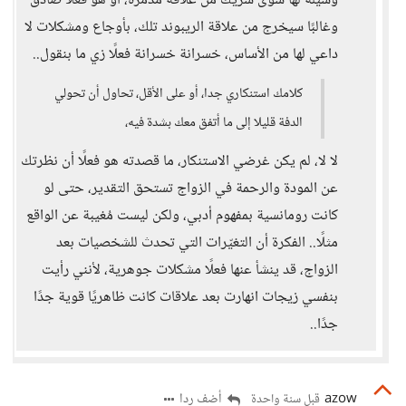
وسيلة لها سوى شريك من علاقة مدمرة، أو هو فعلًا صادق
وغالبًا سيخرج من علاقة الريبوند تلك، بأوجاع ومشكلات لا
داعي لها من الأساس، خسرانة خسرانة فعلًا زي ما بنقول..
كلامك استنكاري جدا، أو على الأقل، تحاول أن تحولي
الدفة قليلا إلى ما أتفق معك بشدة فيه،
لا لا، لم يكن غرضي الاستنكار، ما قصدته هو فعلًا أن نظرتك
عن المودة والرحمة في الزواج تستحق التقدير، حتى لو
كانت رومانسية بمفهوم أدبي، ولكن ليست مُغيبة عن الواقع
مثلًا.. الفكرة أن التغيّرات التي تحدث للشخصيات بعد
الزواج، قد ينشأ عنها فعلًا مشكلات جوهرية، لأنني رأيت
بنفسي زيجات انهارت بعد علاقات كانت ظاهريًا قوية جدًا
جدًا..
azow
أضف ردا
قبل سنة واحدة