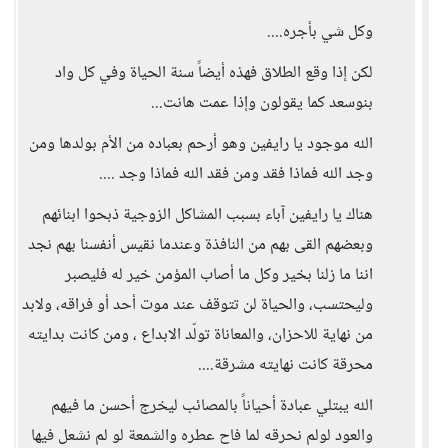
وكل شي بأجره....
لكن إذا وقع الطلاق فهذه أيضاً سنة الحياة وفي كل واد
بنوسعد كما يقولون وإذا عمت هانت...
الله موجود يا رايفين وهو أرحم بعباده من الأم بولدها ومن
وجد الله فماذا فقد ومن فقد الله فماذا وجد ....
هناك يا رايفين آباء بسبب المشاكل الزوجية ذبحوا ابنائهم
وبعضهم القى بهم من النافذة وعندما نقيس أنفسنا بهم نجد
اننا ما زلنا بخير وكل ما أصاب المؤمن خير له فليصبر
وليحتسب، والحياة لن تتوقف عند موت أحد أو فراقه، ولابد
من نهاية للاحزان، والمعاناة تولّد الابداع ، ومن كانت بدايته
محرقة كانت نهايته مشرقة....
الله يبتلي عبادة أحياناً بالمصائب ليخرج أحسن ما فيهم
والعود لولم نحرقه لما فاح عطره والشمعة لو لم نشعل فيها