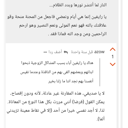
النار لما أنتشر نورها وبدد الظلام...
يا رايفين إنما هي أيام ونمضي فاجعل من المحنة منحة وقو
علاقتك بالله فهو نعم المولى ونعم النصير وهو ارحم
الراحمين ومن وجد الله فماذا فقد .
azow
أضف ردا
قبل سنة واحدة
1
هناك يا رايفين آباء بسبب المشاكل الزوجية ذبحوا
ابنائهم وبعضهم القى بهم من النافذة وعندما نقيس
أنفسنا بهم نجد اننا ما زلنا بخير
لا يا صديقي، هذه المقارنة غير عادلة، لأنه ودون إفصاح،
يمكن القول (فرضا) أنني مررت بكل هذا النوع من المعاناة.
لذا، لا أجد نفسي خيرا من أحد (إلا في نقاط معينة تزيدني
ألما).