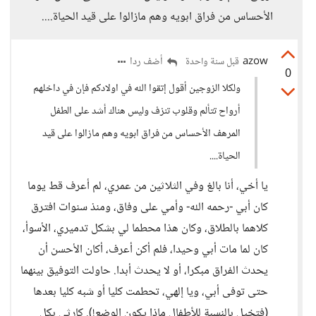
الأحساس من فراق ابويه وهم مازالوا على قيد الحياة....
azow
أضف ردا
قبل سنة واحدة
0
ولكلا الزوجين أقول إتقوا الله في اولادكم فإن في داخلهم
أرواح تتألم وقلوب تنزف وليس هناك أشد على الطفل
المرهف الأحساس من فراق ابويه وهم مازالوا على قيد
الحياة....
يا أخي، أنا بالغ وفي الثلاثين من عمري، لم أعرف قط يوما
كان أبي -رحمه الله- وأمي على وفاق، ومنذ سنوات افترق
كلاهما بالطلاق، وكان هذا محطما لي بشكل تدميري، الأسوأ،
كان لما مات أبي وحيدا، فلم أكن أعرف، أكان الأحسن أن
يحدث الفراق مبكرا، أو لا يحدث أبدا. حاولت التوفيق بينهما
حتى توفى أبي، ويا إلهي، تحطمت كليا أو شبه كليا بعدها
(فتخيل بالنسبة للأطفال ماذا يكون الوضع!). كارثي بكل