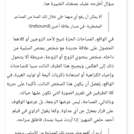
سؤال أطرحه عليك بصفتك الخبيرة هنا.
ألا يمكن أن يقع أي منهما -في خلال تلك المدة من المشاعر
المضطربة- في مسار علاقة أخرى (rebound)؟
في الواقع، المساحات الحرّة تتيح لأحد الزوجين أو كلاهما
الحصول على علاقة جديدة مع شخص يمتص السلبية من
داخله، شخص يحتوي الزوج أو الزوجة، شريطة ألا يتحول
ذلك إلى العكس، ويصبح هذا الطرف الثالث سببا للتشاحنات
وإحياء الكراهية أو استعادة ذكريات أليمة أو توليد الغيرة، في
الواقع، يُفضل أن يكون هذا الشخص الثالث، تأكيدا على حرية
كلا الطرفين في تقرير الصورة التي تكون عليها حياته،
وبالتالي، المساحة، ليس غرضها الرجعة، بل غرضها الوقوف
على قرار بمعزل عن أي عداوة. وكما يقول الراوي في فيلم
أحمد حلمي الشهير: إذا أردت شيئا بشدة، فاطلق سراحه.
أريد أن أفهم منك حدود تلك المشاحة من الأساس، وعليه