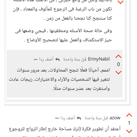
بالتأكيد ولكن من واقع خبرتى ، فى الاغلب هده الاسئله
تكون من باب الرغبة فى الرجوع للمألوف والمعتاد ، فإن
كتا سننجح كنا نجحنا بالفعل من زمن .
وفى حالة صحة الأسئله ومنطقيتها ، فيجي وضعها فى
حيز الاستكشاف والعمل عليها لتصحيح الأوضاع .
ErinyNabil
أضف ردا
قبل سنة واحدة
0
اممم، أحيانًا فعلًا تنجح المحاولات، بعد مرور سنوات
تتغير فيها الشخصيات والآراء والاختيارات، زيجات عادت
واستقرت بعد عشر سنوات مثلًا.
azow
أضف ردا
قبل سنة واحدة
1
أعتقد أن تطوير فكرة (ترك مساحة خارج إطار الزواج للروجوع