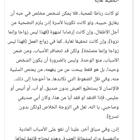
-تحقيقا لغاية
لو كانت رباطا للمحبة، فلا يمكن لشخص مخلص في حبه أن
يفارق حبيبه، ولو كانت تكوينا لأسرة إذن يلزم التضحية من
أجل الأطفال، وإن كانت إرضاءا لشهوة (فهذا ليس زواجا وإنما
نزوة)، وإن كانت تحقيقا لغاية، كما في زواج العمل (فهذا ليس
زواجا وإنما مصلحة). ولكن قد تتضافر الأسباب، ومن ضمن
الأسباب، منع الوحدة. وليس بالضرورة أن يكون الشخص
وحيدا، بل هو فقط يبحث عن من يفهمه، من يمتص السلبية
منه، وفي ظل الضغوط التي نكابدها، ما أحوجنا إلى ذلك،
فالإنسان لا يستطيع العيش بدون صديق، أو أب، أو أنيس أو
جليس، فإذا افتقد او فقد أيا من هذا، وكان أبي صديقي
وصاحبي، يا الله، لعل في الزوجة الخلاص (ولكن بدون
تسرع).
إذن، وفي سياق آخر، علينا أن نقع على الأسباب المادية
والنفسية وراء استحالة العشرة، وهذه تحتاج قائمة لحالها.