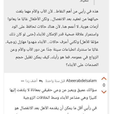
للحياة.
هذه في رأيي من أهم النقاط.. لأن الأب والأم مهما بلغت
حياتهما من تعقيد بعد الانفصال.. ولكن الأطفال غالبًا ما يعانوا
أزمات هوية، لا أعمم هنا، لأن هناك حالات تحافظ على الود
واستمرار علاقة صحية قدر الإمكان للأبناء (حتى لو كان ذلك
مؤلمًا للأهل) ولكني أعرف حالات.. الأبناء شهدوا مهازل زوجية،
غالبًا ما ستترك انطباعات سيئة جدًا عن دور الأب والأم وعن
الزواج في عمومه، فما هو رأيك، كيف يمكن تقليل حجم
الصدمات على الأبناء؟
Abeerabdelsalam
أضف ردا
قبل سنة واحدة
0
سؤالك عميق ويعبر عن وعي حقيقي بمعاناة لا يلتفت إليها
كثيرًا وهي مشاعر الأبناء وسط الخلافات الزوجية
في رأيي أقل ما يمكن أن يقدمه الأهل بعد الانفصال هو