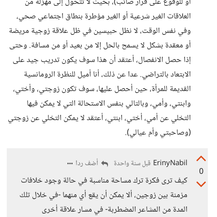
أو للوقوع على قرار صائب)، بحيث لا تتحول إلى مهزلة من
العلاقات الغير شرعية أو الغير مؤطرة بنطاق اجتماعي صحي،
وفي نفس الوقت، لا نظل حبيسين في ظل علاقة زوجية مريضة
أو معقدة بشكل لا يسمح بالحل إلا من بعيد أو من مسافة. وحتى
إذا حصل الانفصال، أعتقد أن هذا سوف يكون تدريب جيد على
الابتعاد بالتراضي. عدا عن ذلك، أنا أميل للنظرة الرومانسية
القديمة للمرأة، حين أحصل عليها، سوف تكون زوجتي، وأختي،
وابنتي، وأمي، وبالتالي بنفس الاستحالة التي لا يمكن فيها
التخلي عن أمي، أختي، ابنتي، أعتقد لا يمكن التخلي عن زوجتي
(وصاحبتي وأم عيالي).
ErinyNabil
أضف ردا
قبل سنة واحدة
0
كيف ترى فكرة ترك مساحة مناسبة في حالة وجود خلافات
مزمنة بين زوجين، ألا يمكن أن يقع أي منهما -في خلال تلك
المدة من المشاعر المضطربة- في مسار علاقة أخرى