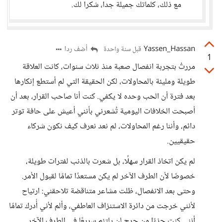
مع ذلك، كلماتك جميلة جدا، شكرا لك.
Yassen_Hassan
أضف ردا
قبل سنة واحدة
1
مررتُ بتجربة انفصال صعبة منذ ثلاث سنوات، كانت العلاقة
طويلة ومليئة بالمحاولات، لكن الحقيقة التي لم أستطع إنكارها
بعد فترة أن الحب وحده لا يكفي. كنت أنا صاحب القرار، بعد أن
أصبحت الخلافات اليومية تُشعرني بأنني أعيش على حافة توتر
دائم، وأننا رغم المحاولات، لم نعد نعرف كيف نكون شركاء
حقيقيين.
لم يكن اتخاذ القرار سهلًا، بل شعرت بالذنب لفترات طويلة،
خصوصًا لأن الطرف الآخر لم يكن مستعدًا تمامًا لقبول الأمر.
وحتى بعد الانفصال، ظلت مشاعر متناقضة تلاحقني: ارتياح
لأنني خرجت من دائرة الاستنزاف العاطفي، وألم لأني أُدرك تمامًا
أنني كنت جزءًا من جرح لن يلتئم سريعًا في الطرف الآخر.