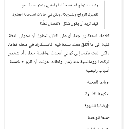
رؤيتك للزواج لطيفة جدًا يا رايفين، وتعبّر عمومًا عن
تقديرك للزواج وللشريكة، ولكن في حالات استحالة العشرة،
كيف تريد أن يكون شكل الانفصال فعلًا؟
كلامك استنكاري جدا، أو على الأقل، تحاول أن تحولي الدفة
قليلا إلى ما أتفق معك بشدة فيه، فاستنكارك في محله تماما،
ولكن ألفت نظرك إلى كوني أتحدث بواقعية جدا، وأنا شخص
تركت الرومانسية منذ زمن. ولطالما عرفت أن للزواج خمسة
أسباب رئيسية
-رباطا للمحبة
-تكوينا للأسرة
-إرضاءا للشهوة
-منعا للوحدة