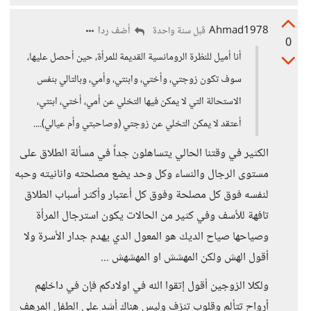
Ahmad1978
أضف ردا
قبل سنة واحدة
0
أنا أميل للنظرة الرومانسية القديمة للمرأة، حين أحصل عليها،
سوف تكون زوجتي، وأختي، وابنتي، وأمي، وبالتالي بنفس
الاستحالة التي لا يمكن فيها التخلي عن أمي، أختي، ابنتي،
أعتقد لا يمكن التخلي عن زوجتي (وصاحبتي وأم عيالي)....
الكثير في وقتنا الحالي يتساهلون جداً في مسألة الطلاق على
مستوى الرجال والنساء وكل وحد يضع مصلحته وانانيته وحبه
لنفسه فوق كل مصلحة وفوق كل أعتبار وأكثر أسباب الطلاق
تافهة للأسف وفي كثير من الحالات يكون استرجال المرأة
وصياحها صياح الديك هو المعول الدي يهدم جدار الأسرة ولا
أقول الهش ولكن المهشش او المهشهش ...
ولكلا الزوجين أقول إتقوا الله في اولادكم فإن في داخلهم
أرواح تتألم وقلوب تنزف وليس هناك أشد على الطفل المرهف