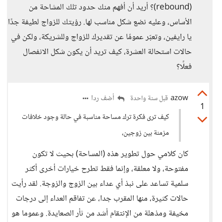
(rebound)؟ أريد أن أفهم منك حدود تلك المشاحة من
الأساس، وعليه نضع شكل مناسب لها. رؤيتك للزواج لطيفة جدًا
يا رايفين، وتعبّر عمومًا عن تقديرك للزواج وللشريكة، ولكن في
حالات استحالة العشرة، كيف تريد أن يكون شكل الانفصال
فعلًا؟
azow
أضف ردا
قبل سنة واحدة
1
كيف ترى فكرة ترك مساحة مناسبة في حالة وجود خلافات
مزمنة بين زوجين،
كان كلامي حول تطوير هذه (المساحة) بحيث لا تكون
مفتوحة، ولا معلقة، وإنما فقط تطرح خيارات أخرى أكثر
سلمية تساعد على نبذ أي عداء بين الزوج والزوجة. لقد رأيت
حالات كثيرة، منها المقرب جدا، عن تفاقم العداء إلى درجات
مخيفة ومذهلة من الإنتقام أشد من ثأر الصعايدة. وعموما هو