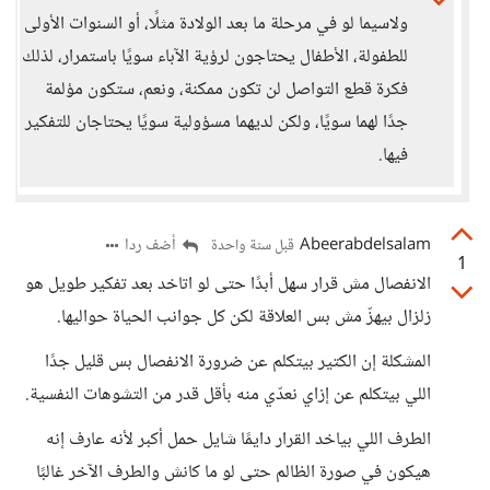
ولاسيما لو في مرحلة ما بعد الولادة مثلًا، أو السنوات الأولى
للطفولة، الأطفال يحتاجون لرؤية الآباء سويًا باستمرار، لذلك
فكرة قطع التواصل لن تكون ممكنة، ونعم، ستكون مؤلمة
جدًا لهما سويًا، ولكن لديهما مسؤولية سويًا يحتاجان للتفكير
فيها.
Abeerabdelsalam
أضف ردا
قبل سنة واحدة
1
الانفصال مش قرار سهل أبدًا حتى لو اتاخد بعد تفكير طويل هو
زلزال بيهزّ مش بس العلاقة لكن كل جوانب الحياة حواليها.
المشكلة إن الكتير بيتكلم عن ضرورة الانفصال بس قليل جدًا
اللي بيتكلم عن إزاي نعدّي منه بأقل قدر من التشوهات النفسية.
الطرف اللي بياخد القرار دايمًا شايل حمل أكبر لأنه عارف إنه
هيكون في صورة الظالم حتى لو ما كانش والطرف الآخر غالبًا