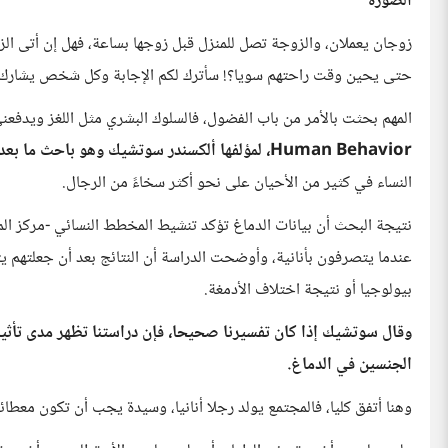
الصورة
زوجان يعملان، والزوجة تصل للمنزل قبل زوجها بساعة، فهل إن أتى ال
حتى يحين وقت راحتهم سويا؟! سأترك لكم الإجابة وكل شخص يشارك مع
المهم بحثت بالأمر من باب الفضول، فالسلوك البشري مثل اللغز ويدفع
Human Behavior، لمؤلفها ألكسندر سوتشيك وهو باحث ما بعد الدكتوراه بجامعة زيورخ
النساء في كثير من الأحيان على نحو أكثر سخاءً من الرجال.
نتيجة البحث أن بيانات الدماغ تؤكد تنشيط المخطط النسائي -مركز الم
عندما يتصرفون بأنانية، وأوضحت الدراسة أن النتائج بعد أن جعلتهم يت
بيولوجيا أو نتيجة اختلاف الأدمغة.
وقال سوتشيك إذا كان تفسيرنا صحيحا، فإن دراستنا تظهر مدى تأثير 
الجنسين في الدماغ.
وهنا أتفق كليا، فالمجتمع يولد رجلا أنانيا، وسيدة يجب أن تكون معطائة،