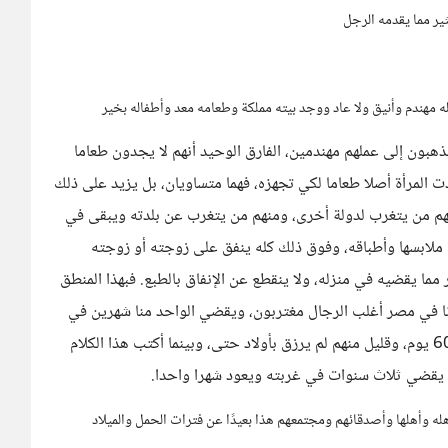
ثير مما يقدمه الرجل
له مهندم وأنيق ولا عاد ووجد بيته مملكة وطعامه معد وأطفاله بخير
ذهبون إلى عملهم مهندمين، الفارق الوحيد أنهم لا يجدون طعاما
ت المرأة أصلا طعاما لكي تجهزه، فهما متساويان، بل يزيد على ذلك
نهم من يتغرب لدولة أخرى، ومنهم من يتغرب عن بلدته ويبقى في
لابسها وأطباقه، وفوق ذلك كله ينفق على زوجته أو زوجته
 مما يقضيه في منزله، ولا ينقطع عن الإنفاق بالطبع. فبهذا المنطق
دنا في مصر أغلب الرجال مغتربون، ويقضي الواحد منا شهرين في
العمل و10 أيام تزيد يومين وقد تنقص يومين أيضا لكل 60 يوم، وقليل منهم لم يرزق بأولاد حتى، وبينما أكتب هذا الكلام
 يقضي ثلاث سنوات في غربته ويعود شهرا واحدا.
أهله وأهلها وأصدقائهم ومجتمعهم هذا بعيدًا عن فترات الحمل والميلاد