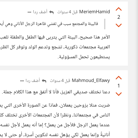
MeriemHamid
أضف ردا
قبل 4 سنوات
2
فالبيئة والمجتمع سبب في تفشي ظاهرة الرجل الأناني وهي أيض
الأمر هذا صحيح، البيئة التي يتربى فيها الطفل والطفلة تلع
العربية مجتمعات ذكورية، تشجع وتدعم الولد وتوفر كل الظروف
يستطيعون تحمل المسؤولية.
Mahmoud_Elfawy
أضف ردا
قبل 4 سنوات
1
دعنا نختلف صديقي العزيز، فأنا لا أتفق مع هذا الكلام جملة.
ضربت مثلا بزوحين يعملان، فماذا عن الصورة الأخرى التي يعم
الناس في مجتمعاتنا، ونظرا لأن المجتمعات الأخرى تختلف كلي
عندما يعمل الرجل فلأجل من يعمل؟ إما أنه يعمل لأجل نفسه
أنانيةً وإنما يعمل لكي يؤهل نفسه لتكوين أسرة، أو حتى لا 