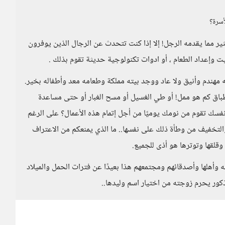
أسرة؟
ثير مما يقدمه الرجل! إلا إذا كنت تتحدث عن الرجال الذين يوفرون
 وإعداد الطعام ، أو ادوات تكنولوجية حديثة تقوم بذلك .
له مهندم وأنيق ولا عاد ووجد بيته مملكة وطعامه معد وأطفاله بخير.
ق كم هو ممل! أو طي الغسيل أو مسح الغبار أو حتى مساعدة
 نفسك تقوم من نومك يوميًا من أجل إتمام هذه الأعمال؟ على الرغم
لتخفيف من وطأة ذلك على نفسها.. ما الذي يمنعكم من الاعتراف
قلقها وتوترها هو أذى للجميع.
له وأهلها وأصدقائهم ومجتمعهم هذا بعيدًا عن فترات الحمل والميلاد
كور يحرم زوجته من اختيار اسم وليدها..