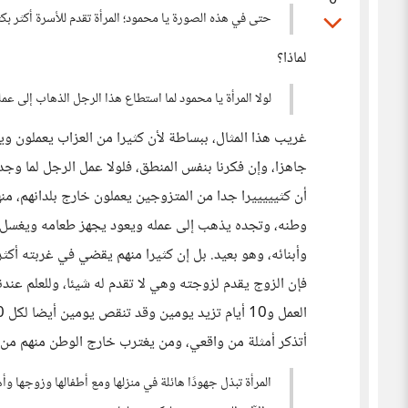
0
حتى في هذه الصورة يا محمود؛ المرأة تقدم للأسرة أكثر بك
لماذا؟
لولا المرأة يا محمود لما استطاع هذا الرجل الذهاب إلى عم
غريب هذا المثال، ببساطة لأن كثيرا من العزاب يعملون وي
جاهزا، وإن فكرنا بنفس المنطق، فلولا عمل الرجل لما وجد
أن كثيييييرا جدا من المتزوجين يعملون خارج بلدانهم، م
وطنه، وتجده يذهب إلى عمله ويعود يجهز طعامه ويغسل م
وأبنائه، وهو بعيد. بل إن كثيرا منهم يقضي في غربته أكثر
فإن الزوج يقدم لزوجته وهي لا تقدم له شيئا، وللعلم عن
أتذكر أمثلة من واقعي، ومن يغترب خارج الوطن منهم من
المرأة تبذل جهودًا هائلة في منزلها ومع أطفالها وزوجها و