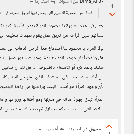
Dima_Ali87
أضف ردا
قبل 4 سنوات
1
فماذا عن الصورة الأخرى التي يعمل فيها الرجل بمفرده في ال
حتى في هذه الصورة يا محمود؛ المرأة تقدم للأسرة أكثر بك
لنسائهم سبل الراحة من فريق عمل يقوم بمهمات تنظيف البيت
لولا المرأة يا محمود لما استطاع هذا الرجل الذهاب إلى عم
هل وقفت أمام حوض المطبخ يومًا وجربت شعور غسل الأطبا
طفلك بالمذاكرة أو الاهتمام بالضيوف .... هل لك أن تتخيل
من أنك لست وحدك في البيت فما الذي يمنع من المشاركة وا
بأن وجود المرأة هو أساس البيت وراحتها هي راحة الجميع، و
المرأة تبذل جهودًا هائلة في منزلها ومع أطفالها وزوجها وأه
والآلام التي يصعب عليكم تحملها. ثم بعد ذلك نجد بعض الذ
مجهول
أضف ردا
قبل 4 سنوات