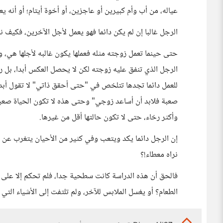
عياله، من أب وأم كبيرين أو عاجزين، أو أخوة أيتام؛ أو أنه
الرجل غالبا إن لم يكن دائما فهو يعمل لأجل الآخرين، فكيف نص
حتى حينما تعمل زوجته مثله فعملها يكون غالبه لأجلها هي، و
الرجل الذي تنفق عليه زوجته لكن لا يحصل العكس أبدا، بل رب
للعمل دائما تجدها تتلخص في "حتى أحقق ذاتي" لا تقول أبد
صعبة فلابد أن أساعد زوجي" وحتى هذه لا تكون الحياة صعبة 
وأكثر رخاء، حتى لا تكون حالتها أقل من غيرها.
إن الرجل دائما يكد ويتعب وفي كثير من الأحيان يتغرب عن بل
نراه معطاء!؟
فالحق أن هذه الدراسة كانت سطحية جدا، فلم تحكم إلا على ا
الطعام؟ أو يغسل الملابس للآخر، ولم تلتفت إلى الأشياء الت