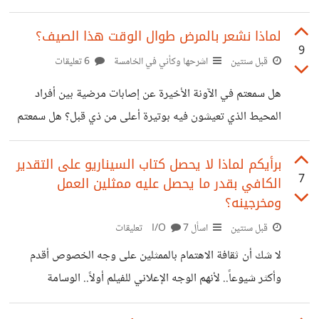
المساهمات ، فهناك من يقول أن المرأة يجب أن تكرس حياتها أولا
وآخرا لأبنائها لأن دور الأمومة هو أسمى وأهم من أي مهنة أخرى،
لماذا نشعر بالمرض طوال الوقت هذا الصيف؟
9
وأنه حين تتعارض الأمومة مع العمل فالأسبقية تبقى دائما
قبل سنتين
اشرحها وكأني في الخامسة
6 تعليقات
للأمومة بدون نقاش، وهناك من يؤيد خروج المرأة للعمل بغية
هل سمعتم في الآونة الأخيرة عن إصابات مرضية بين أفراد
تحقيق ذاتها وتكليلا لمجهود سنوات من الدراسة والمثابرة لا أنكر
المحيط الذي تعيشون فيه بوتيرة أعلى من ذي قبل؟ هل سمعتم
أن ربات البيوت سيتفوقن بشكل طاغ
أن البعض يخفّ من نزلة برد ليصاب سريعا بأخرى، متقلباً بين
هذه العدوى وتلك؟ الحقيقة أننا نفتقر إلى بيانات، ولا نعتمد إلا
برأيكم لماذا لا يحصل كتاب السيناريو على التقدير
7
الكافي بقدر ما يحصل عليه ممثلين العمل
على الحكايات.. ولكن ما حقيقة الأمر؟
ومخرجينه؟
قبل سنتين
اسأل I/O
7 تعليقات
لا شك أن ثقافة الاهتمام بالممثلين على وجه الخصوص أقدم
وأكثر شيوعاً.. لأنهم الوجه الإعلاني للفيلم أولاً.. الوسامة
والجمالية مثلاً.. سيزيد من فرص تذكر المشاهد للممثل.. هم من