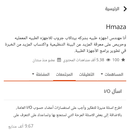
الرئيسية
Hmaza
أنا مهندس اجهزه طبيه بشركه بيتالاب جروب للاجهزه الطبيه المعمليه
وحريص على معرفة المزيد عن البيئة التنظيمية واكتساب المزيد من الخبرة
في تطوير برامج الأجهزة الطبية.
100
5.38 ألف مشاهدات المحتوى
عضو منذ
سنتان
المساهمات
التعليقات
المجتمعات
المفضلة
اسأل I/O
اطرح اسئلة مثيرة للتفكير وأجب على استفسارات أعضاء حسوب I/O العامة,
بالاضافة إلى بعض الاسئلة المرحة التي تستمتع بها وتساعدك على التعرف على
افكار المتابعين. الفكرة مأخوذة من مجتمع AskReddit
9.67 ألف
متابع