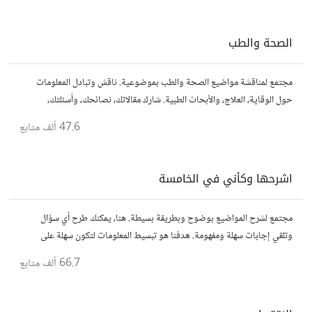
الصحة والطب
مجتمع لمناقشة مواضيع الصحة والطب بموضوعية. ناقش وتبادل المعلومات
حول الوقاية، العلاج، والأبحاث الطبية. شارك مقالاتك، نصائحك، وأسئلتك،
وتواصل مع أشخاص مهتمين بالصحة.
47.6 ألف
متابع
اشرحها وكأني في الخامسة
مجتمع لشرح المواضيع بوضوح وبطريقة بسيطة. هنا، يمكنك طرح أي سؤال
وتلقي إجابات سهلة ومفهومة. هدفنا هو تبسيط المعلومات لتكون سهلة على
الجميع، تمامًا كما لو كنت في الخامسة من عمرك.
66.7 ألف
متابع