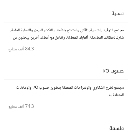
تسلية
مجتمع للترفيه والتسلية. ناقش واستمتع بالألعاب، النكت، الميمز، والتسلية العامة.
شارك لحظاتك المضحكة، ألعابك المفضلة، وتفاعل مع أعضاء آخرين يبحثون عن
المتعة والمرح.
84.3 ألف
متابع
حسوب I/O
مجتمع لطرح الشكاوي والإقتراحات المتعلقة بتطوير حسوب I/O والإعلانات
المتعلقة به
74.3 ألف
متابع
فلسفة