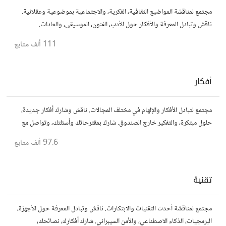
مجتمع لمناقشة المواضيع الثقافية، الفكرية، والاجتماعية بموضوعية وعقلانية.
ناقش وتبادل المعرفة والأفكار حول الأدب، الفنون، الموسيقى، والعادات.
111 ألف
متابع
أفكار
مجتمع لتبادل الأفكار والإلهام في مختلف المجالات. ناقش وشارك أفكار جديدة،
حلول مبتكرة، والتفكير خارج الصندوق. شارك بمقترحاتك وأسئلتك، وتواصل مع
مفكرين آخرين.
97.6 ألف
متابع
تقنية
مجتمع لمناقشة أحدث التقنيات والابتكارات. ناقش وتبادل المعرفة حول الأجهزة،
البرمجيات، الذكاء الاصطناعي، والأمن السيبراني. شارك أفكارك، نصائحك،