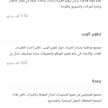
تقدم مجلة هارفارد بزنس ريفيو العربية دراسات وأبحاث قيّمة في مجال الأعمال
وإدارة الشركات والتسويق والقيادة.
3.16 ألف
متابع
تطوير الويب
مجتمع لمناقشة وتبادل الخبرات حول تطوير الويب. ناقش أحدث التقنيات،
اللغات، والأدوات في عالم تطوير المواقع والتطبيقات. شارك مشاريعك، اسأل عن
نصائح، وتعاون مع مطورين محترفين وهواة.
103 ألف
متابع
برمجة
مجتمع للمبرمجين من جميع المستويات لتبادل المعرفة والخبرات. ناقش لغات
البرمجة المختلفة، الحلول البرمجية، والمشاريع.