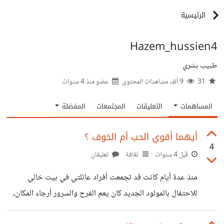
الرئيسية
Hazem_hussien4
طبيب بشري
31
9 ألف مشاهدات المحتوى
عضو منذ
4 سنوات
المساهمات
التعليقات
المجتمعات
المفضلة
أيهما أقوي الحب أم الخوف ؟
4
قبل 4 سنوات
ثقافة
تعليقان
منذ عدة أيام كانت قد تجمعت أفراد عائلتي في بيت خالي
للاحتفال بالمولود الجديد كان يعم الفرح والسرور أرجاء المكان،
بعد فترة أراد خالي شئ ما من الخارج وطلب من أحد الأطفال