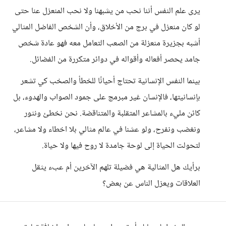
يرى علم النفس أننا نحب من يشبهنا ولا نحب المنعزل عنا حتى
لو كان منعزل في برج من الأخلاق، وأن الشخص الفاضل المثالي
أشبه بجزيرة منعزلة من الصعب التعامل معه فهو عادة شخص
جامد يحصر أفعاله وأقواله في دوائر متكررة من الفضائل.
بينما النفس الإنسانية تحتاج أحيانًا للخطأ والصخب كي تشعر
بإنسانيتها، فالإنسان غير مبرمج على جمود الصواب والهدوء، بل
كائن مليء بالمشاعر المتقلبة والمتناقضة. نحن نخطئ ونثور
ونغضب ونفرح، ولو عشنا في عالم مثالي بلا اخطاء ولا مشاعر،
لتحولت الحياة إلى لوحة جامدة لا روح فيها ولا حياة.
برأيك هل المثالية هي فضيلة تلهم الآخرين أم عبء يثقل
العلاقات ويعزل الناس عن بعض؟