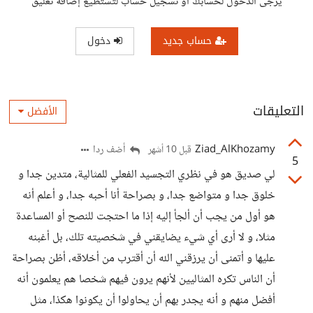
يرجى الدخول لحسابك أو تسجيل حساب لتستطيع إضافة تعليق
حساب جديد
دخول
التعليقات
الأفضل
Ziad_AlKhozamy
أضف ردا
قبل 10 أشهر
5
لي صديق هو في نظري التجسيد الفعلي للمثالية، متدين جدا و
خلوق جدا و متواضع جدا، و بصراحة أنا أحبه جدا، و أعلم أنه
هو أول من يجب أن ألجأ إليه إذا ما احتجت للنصح أو المساعدة
مثلا، و لا أرى أي شيء يضايقني في شخصيته تلك، بل أغبنه
عليها و أتمنى أن يرزقني الله أن أقترب من أخلاقه، أظن بصراحة
أن الناس تكره المثاليين لأنهم يرون فيهم شخصا هم يعلمون أنه
أفضل منهم و أنه يجدر بهم أن يحاولوا أن يكونوا هكذا، مثل