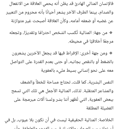
فالإنسان المثالي الهادئ قد يظن أنه يحمي العلاقة من الانفعال
والصدام، بينما الطرف الآخر يشعر أحيانًا بأنه محروم من التعبير
عن غضبه أو ضعفه أمامه، وكأن العلاقة أصبحت غير متوازنة
🔹 من جهة: المثالية تُكسب الشخص احترامًا وتقديرًا، وتجعله
مرجعًا أخلاقيًا في محيطه.
🔹 ومن جهة أخرى: الإفراط فيها قد يجعل الآخرين يشعرون
بالضغط أو بالنقص بجانبه، أو حتى بعدم القدرة على التواصل
معه على نحو إنساني بسيط مليء بالعفوية
النفس البشرية، كما قلت، تحتاج مساحة للخطأ والضعف
والمشاعر المتقلبة. لذلك، المثالية الأجمل هي تلك التي تسمح
ببعض العفوية، التي تُظهر أننا بشر ولسنا آلات مبرمجة على
الفضيلة المطلقة
الخلاصة: المثالية الحقيقية ليست في أن نكون بلا عيوب، بل في
أن نوازن بين الصواب والإنسانية، بين الهدوء والعاطفة، وأن