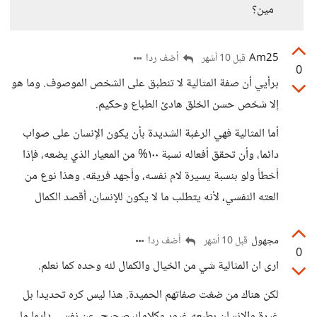
مين؟
Am25
أضف ردا
قبل 10 أشهر
0
برأيي أن صفة المثالية لا تنطبق على الشخص الموصوف. وما هو
إلا شخص حسن الخلق هادئ الطباع وحكيم.
أما المثالية فهي الرغبة الشديدة بأن يكون الإنسان على صواب
دائما، وأن تحقق أفعاله نسبة ١٠٠% من المعيار الذي يضعه، فإذا
أخطأ ولو بنسبة يسيرة لام نفسه، وأجهد فريقه. وهذا نوع من
العته النفسي، لأنه يتطلب ما لا يكون للإنسان، أقصد الكمال
مجهول
أضف ردا
قبل 10 أشهر
0
ارى ان المثالية شي من الخيال والكمال لله وحده كما نعلم.
لكن هناك من ضغت صفاتهم الحميدة. هذا ليس كره تحديدا بل
غيرة والانسان بطبعه غيور وكلامك صحيح. عن نفسي دايما ما