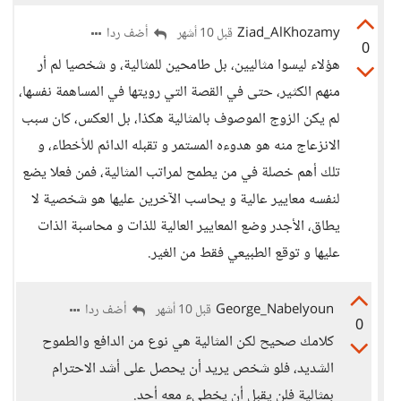
Ziad_AlKhozamy
أضف ردا
قبل 10 أشهر
0
هؤلاء ليسوا مثاليين، بل طامحين للمثالية، و شخصيا لم أر
منهم الكثير، حتى في القصة التي رويتها في المساهمة نفسها،
لم يكن الزوج الموصوف بالمثالية هكذا، بل العكس، كان سبب
الانزعاج منه هو هدوءه المستمر و تقبله الدائم للأخطاء، و
تلك أهم خصلة في من يطمح لمراتب المثالية، فمن فعلا يضع
لنفسه معايير عالية و يحاسب الآخرين عليها هو شخصية لا
يطاق، الأجدر وضع المعايير العالية للذات و محاسبة الذات
عليها و توقع الطبيعي فقط من الغير.
George_Nabelyoun
أضف ردا
قبل 10 أشهر
0
كلامك صحيح لكن المثالية هي نوع من الدافع والطموح
الشديد، فلو شخص يريد أن يحصل على أشد الاحترام
بمثالية فلن يقبل أن يخطىء معه أحد.