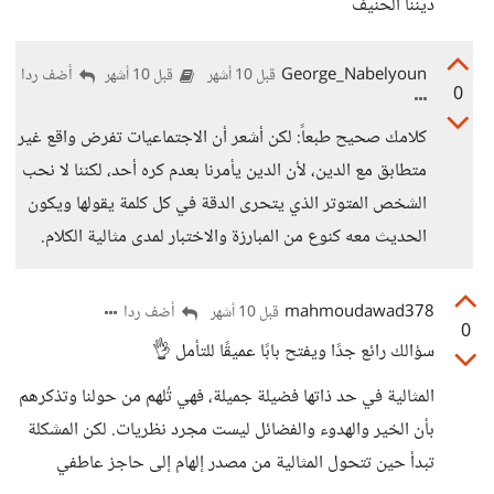
ديننا الحنيف
George_Nabelyoun
أضف ردا
قبل 10 أشهر
قبل 10 أشهر
0
كلامك صحيح طبعاً: لكن أشعر أن الاجتماعيات تفرض واقع غير
متطابق مع الدين، لأن الدين يأمرنا بعدم كره أحد، لكننا لا نحب
الشخص المتوتر الذي يتحرى الدقة في كل كلمة يقولها ويكون
الحديث معه كنوع من المبارزة والاختبار لمدى مثالية الكلام.
mahmoudawad378
أضف ردا
قبل 10 أشهر
0
سؤالك رائع جدًا ويفتح بابًا عميقًا للتأمل 👌
المثالية في حد ذاتها فضيلة جميلة، فهي تُلهم من حولنا وتذكرهم
بأن الخير والهدوء والفضائل ليست مجرد نظريات. لكن المشكلة
تبدأ حين تتحول المثالية من مصدر إلهام إلى حاجز عاطفي