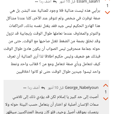
Eslam_salah1
أضف ردا
قبل 10 أشهر
1
برأيي هذه ليست مثالية فلا وجود للمثالية عند البشر، بل هي
صفة توفرت في شخص ولم تتوفر عند الآخر، كلنا عندنا مشاكل
هذا الهادئ الحكيم ليس جيد فقد يقتل نفسه بذلك، التراكمات
والتوتر والمخاوف عندما نعاملها طوال الوقت بإيجابية قد تزول
وقد تخلق بصمة من الضغط تقتل صاحبها مع الوقت، حتى من
حوله جماعة منحرفين ليس الصواب أن يكون هادئ طوال الوقت
فبذلك هو ضعيف وليس حكيم اطلاقا لذا أرى المثالية أن تعرف
كيف تتعامل وبأي صفة تتعامل ومع من ؟ فقالب واحد ونمط
واحد ليسوا جيدين طوال الوقت حتى لو كانوا اخلاقيين
George_Nabelyoun
أضف ردا
قبل 10 أشهر
1
أصبت إلى حد كبير يا إسلام لكن قد يؤدي ذلك إلى تلاشي
سمات الإنسان أصلية لو اختار أن يتعامل حسب البيئة حوله ولا
يتمسك بموقف أصيل وحيد، فلو كان وسط المشاكسين سيظهر