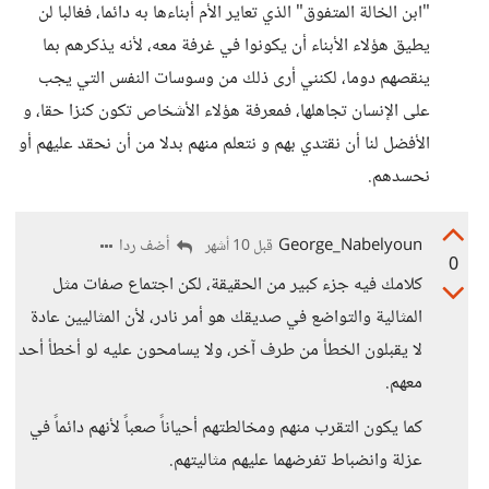
"ابن الخالة المتفوق" الذي تعاير الأم أبناءها به دائما، فغالبا لن
يطيق هؤلاء الأبناء أن يكونوا في غرفة معه، لأنه يذكرهم بما
ينقصهم دوما، لكنني أرى ذلك من وسوسات النفس التي يجب
على الإنسان تجاهلها، فمعرفة هؤلاء الأشخاص تكون كنزا حقا، و
الأفضل لنا أن نقتدي بهم و نتعلم منهم بدلا من أن نحقد عليهم أو
نحسدهم.
George_Nabelyoun
أضف ردا
قبل 10 أشهر
0
كلامك فيه جزء كبير من الحقيقة، لكن اجتماع صفات مثل
المثالية والتواضع في صديقك هو أمر نادر، لأن المثاليين عادة
لا يقبلون الخطأ من طرف آخر، ولا يسامحون عليه لو أخطأ أحد
معهم.
كما يكون التقرب منهم ومخالطتهم أحياناً صعباً لأنهم دائماً في
عزلة وانضباط تفرضهما عليهم مثاليتهم.