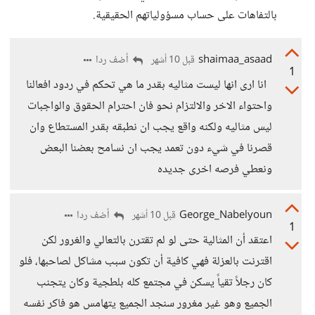
بالتفاهات على حساب مسؤولياتهم الحقيقية.
shaimaa_asaad
أضف ردا
قبل 10 أشهر
1
انا ارى انها ليست مثاليه بقدر ما هي تحكم في ردود افعالنا
واحتواء الاخر والالتزام نحو فان احترام الحقوق والواجبات
ليس مثاليه ولكنه واقع يجب ان نطبقه بقدر المستطاع وان
قصرنا في شيء دون تعمد يجب ان نسامح بعضنا البعض
ونعطي فرصه اخرى جديده
George_Nabelyoun
أضف ردا
قبل 10 أشهر
1
اعتقد أن المثالية حتى لو لم تقترن بالتعالي والغرور لكن
اقترنت بالعزلة فهي كافية أن تكون سبب مشاكل لصاحبها، فلو
كان رجلاً تقياً يسكن في مجتمع كله بلطجية وكان يتجنب
الجميع وهو غير مغرور سنجد الجميع يتهامس هو فاكر نفسه