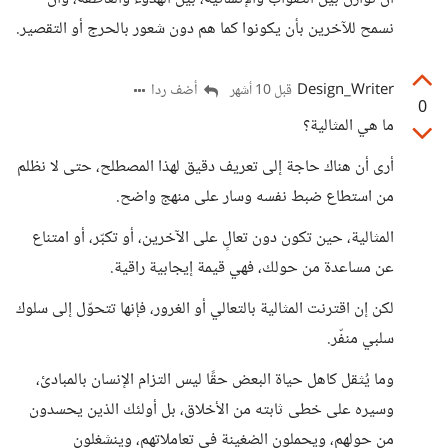
نسمح للآخرين بأن يكونوا كما هم دون شعور بالحرج أو التقصير.
Design_Writer
أضف ردا
قبل 10 أشهر
0
ما هي المثالية؟
أرى أن هناك حاجة إلى تعريف دقيق لهذا المصطلح، حتى لا نظلم
من استطاع ضبط نفسه وسار على منهج واضح.
المثالية، حين تكون دون تعالٍ على الآخرين، أو تكبّر، أو امتناع
عن مساعدة من حولك، فهي قيمة إيجابية راقية.
لكن إن اقترنت المثالية بالتعالي أو الغرور، فإنها تتحوّل إلى سلوك
سلبي منفّر.
وما يُثقل كاهل حياة البعض حقًا ليس التزام الإنسان بالمبادئ،
وسيره على خطى ثابته من الأخلاق، بل أولئك الذين يحسدون
من حولهم، ويحملون الضغينة في تعاملاتهم، وينشغلون