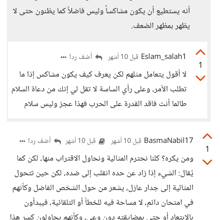
أنه يستطيع أن يكون مشاكساً وليس فاضلاً كما يظنون حتى لا
يظهر بمظهر الضعف.
Eslam_salah1
أضف ردا
قبل 10 أشهر
1
لا أقول يتعامل مثلهم لكن يعرف كيف يكون مشاكس إذا ما
تطلب الأمر، وعلى رأي الساسة لا تقل لي إنك من دعاة السلام
طالما أنت فاقد القدرة على الحرب فهذا عجز وليس سلام
BasmaNabil17
أضف ردا
قبل 10 أشهر
قبل 10 أشهر
1
ومن يكره؟ كلنا نحترم المثالية ونحاول الاقتراب منها، لكن كما
يُقال: الشيء إذا زاد عن حده انقلب إلى ضده، لكن حين تتحول
المثالية إلى جدار عازل، يشعر من حول الشخص الفاضل وكأنهم
في امتحان دائم، لا مساحة فيه للخطأ أو التلقائية، فيبدأون
بالابتعاد أو حتى بمضايقته دون وعي، وكأنهم يحاولون كسر هذا