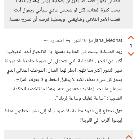
المثالي بدون قصد قد يقرر أن يتجنبنا برقي وهدوء لأنه لا
يحب كثرة العتاب، لكن لو شخص عادي سيأتي ويقول أنت
فعلت الأمر الفلاني وضايقني، ويعطينا فرصة أن نشرح نفسنا.
Jana_Medhat
أضف ردا
قبل 10 أشهر
1
ربما المشكلة ليست في المثالية نفسها، بل الانحياز أحد النقيضين
أكثر من الآخر . فالمثالية التي تتحول إلى صورة جامدة بلا مرونة
تثير النفور أكثر مما تلهم. انظر لهذا المثال: الموظف المثالي الذي
ينجز كل شيء بدقة، لكنه لا يتقبل الخطأ و لا يعرف المزاح ،
سرعان ما يجد زملاءه يبتعدون عنه. وهذا ما تلخصه الحكمة
الشعبية: "ساعة لقلبك وساعة لربك".
فهل نحتاج إلى قدوة مثالية بلا عيوب، أم إلى بشر يخطئون مثلنا
ليبقوا أقرب إلي قلوبنا؟