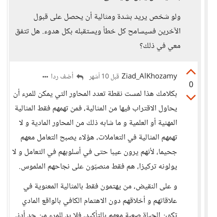
ولو شخص يريد بشدة ومثالية أن يحصل على قبول
الآخرين فسيسامح كل خطأ ويستقبله بكل هدوء. هل تتفق
معي في ذلك؟
Ziad_AlKhozamy
أضف ردا
قبل 10 أشهر
0
بكلامك هذا لمست نقطة تعدد المحاور التي يمكن للمرء أن
يحاول الاقتراب فيها من المثالية، فمن تهمهم فقط المثالية
المهنية أو العلمية و ما شابه ذلك من المحاور المادية و لا
تهمهم المثالية في التعاملات، هؤلاء يصبح التعامل معهم
جحيما، لأنهم يرون عيبا حتى في أسلوبهم في التعامل و لا
يولونه تركيزا، هم فقط منصبّون على نجاحهم الملموس.
و على النقيض، من يهتمون فقط بالمثالية المعنوية في
علاقاتهم و أخلاقهم دون الاهتمام الكافي بالواقع المادي
تكون الحياة صعبة معهم بالتأكيد، فلا بد للمرء من حد أدنى