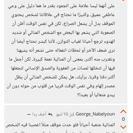
على أنهما ليسا علامة على الجمود بقدر ما هما دليل على وعي
عاطفي عميق، وكثيرًا ما نحتاج في علاقاتنا لشخص يحتوي
الموقف بدل أن يشعل الصراع، لكن في نفس الوقت أظن أن
الصعوبة التي يشعر بها البعض مع الشخص المثالي أو شديد
الهدوء ترجع أحيانا لغياب التوازن، لأننا كبشر نحتاج أيضا أن
نرى ضعف الآخر أو لحظات انفعاله حتى نشعر أنه يشبهنا
ونقترب منه أكثر، بمعنى أن المثالية نعمة كبيرة، لكن أجمل ما
فيها أن تتخللها لمسات من العفوية والصدق الإنساني لتجعلها
أكثر دفئا وقربا، برأيك، هل يمكن للشخص المثالي أن يظل
مصدر إلهام وفي نفس الوقت قريبا من قلوب من حوله دون أن
يبدو متعاليا أو بعيدا؟
George_Nabelyoun
أضف ردا
قبل 10 أشهر
0
المثالية متعبة أحياناً فلو حدث موقف مثلاً اغصبنا فيه الشخص