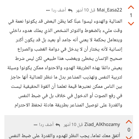
Mai_Easa22
أضف ردا
قبل 10 أشهر
1
المثالية والهدوء ليسوا عبئًا كما يظن البعض قد يكونوا نعمة في
وقت مليء بالضغوط والتوتر الشخص الذي يملك هدوء داخلي
ويتعامل بحكمة لا يعني أنه جامد أو بعيد بل قد يكون أكثر
إنسانية لأنه يختار أن لا يدخل في دوامة الغضب والصراع
صحيح الإنسان يخطئ ويغضب هذا طبيعي لكن ليس شرط
يعيش دائمًا بهذه الطريقة الهدوء والاحتواء ممكن يكونوا وسيلة
لتربية النفس وتهذيب المشاعر بدل ما ننظر للمثالية أنها حاجز
بين الناس ممكن نعتبرها قيمة تعلمنا أن القوة الحقيقية ليست
في رفع الصوت أو الدخول في خلاف بل في ضبط النفس
والقدرة على توصيل المشاعر بطريقة هادئة تحفظ الاحترام
Ziad_AlKhozamy
أضف ردا
قبل 10 أشهر
0
أتفق معك تماما، يجب النظر للهدوء والقدرة على ضبط النفس