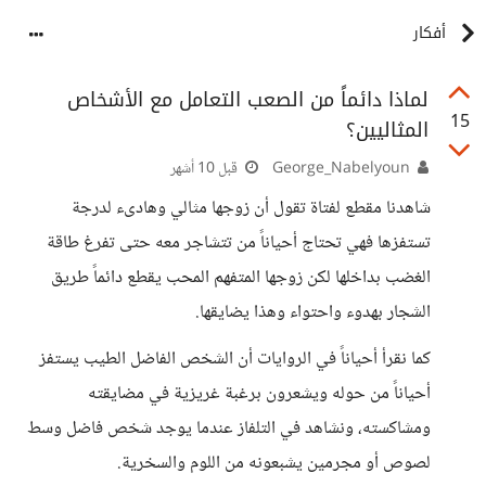
أفكار
لماذا دائماً من الصعب التعامل مع الأشخاص
15
المثاليين؟
George_Nabelyoun
قبل 10 أشهر
شاهدنا مقطع لفتاة تقول أن زوجها مثالي وهادىء لدرجة
تستفزها فهي تحتاج أحياناً من تتشاجر معه حتى تفرغ طاقة
الغضب بداخلها لكن زوجها المتفهم المحب يقطع دائماً طريق
الشجار بهدوء واحتواء وهذا يضايقها.
كما نقرأ أحياناً في الروايات أن الشخص الفاضل الطيب يستفز
أحياناً من حوله ويشعرون برغبة غريزية في مضايقته
ومشاكسته، ونشاهد في التلفاز عندما يوجد شخص فاضل وسط
لصوص أو مجرمين يشبعونه من اللوم والسخرية.