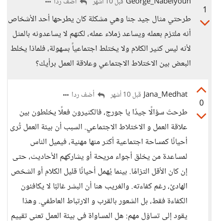
George_Nabelyoun
أضف ردا
قبل 10 أشهر
1
طرحتي مثال جيد جنا وهي مشكلة كان يطرحها أحد الأشخاص
أنه ملتزم بعمله ويساعد زملاء عمله، لكنهم لا يساعدونه بالمثل
لأنه ليس كثير الكلام ولا يختلط اجتماعياً بسهولة، فلماذا يخلط
البعض بين الاختلاط الاجتماعي وعلاقة العمل برأيك؟
Jana_Medhat
أضف ردا
قبل 10 أشهر
0
طرحتَ سؤالًا جيدًا يا جورج، فالكثيرون فعلًا يخلطون بين
علاقة العمل و الاختلاط الاجتماعي. السبب أن بيئة العمل تُرى
أحيانًا كمساحة اجتماعية أكثر منها مهنية، فيميل الناس
لمساعدة من يخلق أجواء مريحة أو يشاركهم الأحاديث، حتى
إن كان الأقل التزامًا. بينما يُهمل أحيانًا قليل الكلام أو الشخص
الهادئ، رغم كفاءته. والغريب هنا أن البشر غالبًا لا يكافئون
الكفاءة فقط، بل الشعور بالقرب و الارتباط العاطفي. وهذا
يقود إلى تساؤل مهم: هل المساواة في بيئة العمل تعني تقييم