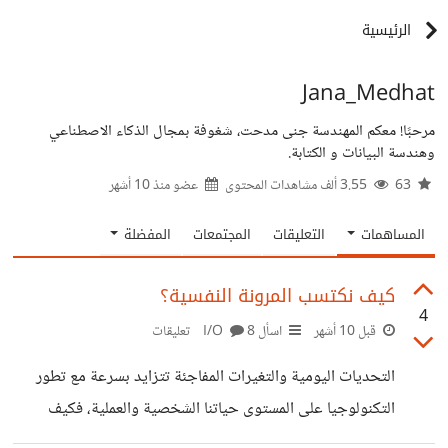
الرئيسية
Jana_Medhat
مرحبًا! معكم المهندسة جنى مدحت، شغوفة بمجال الذكاء الاصطناعي
وهندسة البيانات و الكتابة.
63
3.55 ألف مشاهدات المحتوى
عضو منذ
10 أشهر
المساهمات
التعليقات
المجتمعات
المفضلة
كيف نكتسب المرونة النفسية؟
4
قبل 10 أشهر
اسأل I/O
8 تعليقات
التحديات اليومية والتغيرات المفاجئة تتزايد بسرعة مع تطور
التكنولوجيا على المستوى حياتنا الشخصية والعملية، فكيف
نكتسب المرونة النفسية التي تجعلنا قادرين على مواكبة هذه