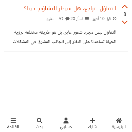
التغيرات؟
التفاؤل يتراجع، هل سيطر التشاؤم علينا؟
8
قبل 10 أشهر
اسأل I/O
20 تعليق
التفاؤل ليس مجرد شعور عابر، بل هو طريقة مختلفة لرؤية
الحياة تساعدنا على النظر إلى الجانب المشرق في المشكلات
اليومية والمواقف الصعبة. لكن ما ألاحظه اليوم أن شعور التشاؤم
مسيطر على الأغلبية، سواء كانوا صغار أو كبار، فما الأسباب
برأيكم؟
الرئيسية
شارك
حسابي
بحث
القائمة