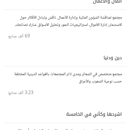
المال والأعمال
مجتمع لمناقشة الشؤون المالية وإدارة الأعمال. ناقش وتبادل الأفكار حول
الاستثمار، إدارة الأموال، استراتيجيات النمو، وتحليل الأسواق. شارك نصائحك،
تجاربك، وأسئلتك، وتواصل مع محترفين ورجال أعمال آخرين.
69 ألف
متابع
دين ودنيا
مجتمع متخصص في الشعائر ومدى تاثر المجتمعات بالقواعد الدينية المختلفة
حسب نوعية الشعوب والأعراق
3.23 ألف
متابع
اشرحها وكأني في الخامسة