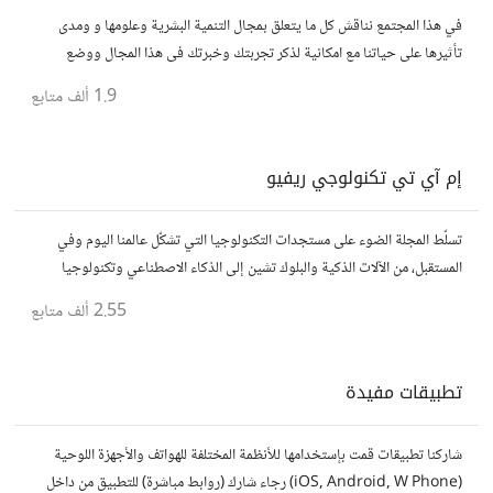
في هذا المجتمع نناقش كل ما يتعلق بمجال التنمية البشرية وعلومها و ومدى
تأثيرها على حياتنا مع امكانية لذكر تجربتك وخبرتك فى هذا المجال ووضع
مقالات وروابط وفيديوهات مفيدة تعمل على التحفيز والنجاح والتقدم
1.9 ألف
متابع
إم آي تي تكنولوجي ريفيو
تسلّط المجلة الضوء على مستجدات التكنولوجيا التي تشكّل عالمنا اليوم وفي
المستقبل، من الآلات الذكية والبلوك تشين إلى الذكاء الاصطناعي وتكنولوجيا
الأعمال وحتى عالم الفضاء. https://technologyreview.ae/
2.55 ألف
متابع
تطبيقات مفيدة
شاركنا تطبيقات قمت بإستخدامها للأنظمة المختلفة للهواتف والأجهزة اللوحية
(iOS, Android, W Phone) رجاء شارك (روابط مباشرة) للتطبيق من داخل