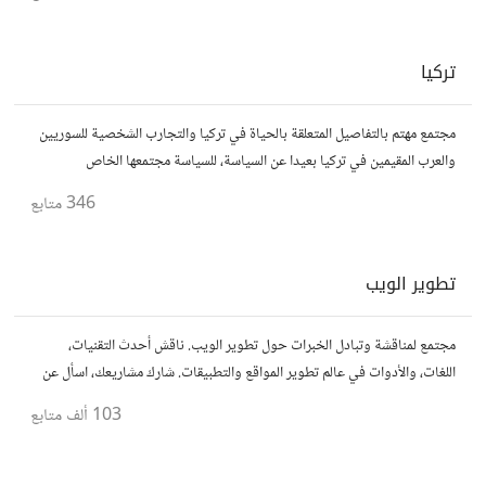
تركيا
مجتمع مهتم بالتفاصيل المتعلقة بالحياة في تركيا والتجارب الشخصية للسوريين
والعرب المقيمين في تركيا بعيدا عن السياسة، للسياسة مجتمعها الخاص
346
متابع
تطوير الويب
مجتمع لمناقشة وتبادل الخبرات حول تطوير الويب. ناقش أحدث التقنيات،
اللغات، والأدوات في عالم تطوير المواقع والتطبيقات. شارك مشاريعك، اسأل عن
نصائح، وتعاون مع مطورين محترفين وهواة.
103 ألف
متابع