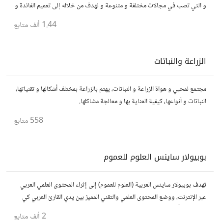
و التي تصب في مجالات مختلفة و متنوعة و نهدف من خلاله إلى تعميم الفائدة و
تسهيل الوصول للمعلومة بالعربية...
1.44 ألف
متابع
الزراعة والنباتات
مجتمع لمحبي و هواة الزراعة و النباتات، يهتم بالزراعة بمختلف أشكالها و تقنياتها،
النباتات و أنواعها، كيفية العناية بها و معالجة مشاكلها.
558
متابع
بوبيولار ساينس العلوم للعموم
تهدف بوبيولار ساينس العربية (العلوم للعموم) إلى إثراء المحتوى العلمي العربي
عبر الإنترنت، ووضع المحتوى العلمي والتقني المميز بين يدي القارئ العربي كي
يكون مطلعاً على أهم الإنجازات والتطبيقات المختلفة.
2 ألف
متابع