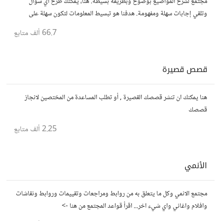
مجتمع لشرح المواضيع بوضوح وبطريقة بسيطة. هنا، يمكنك طرح أي سؤال
وتلقي إجابات سهلة ومفهومة. هدفنا هو تبسيط المعلومات لتكون سهلة على
الجميع، تمامًا كما لو كنت في الخامسة من عمرك.
66.7 ألف
متابع
قصص قصيرة
هنا يمكنك ان تنشر قصصك القصيرة , أو تطلب المساعدة من المختصين لانجاز
قصصك
2.25 ألف
متابع
الأنمي
مجتمع الانمي وكل ما يتعلق به من روابط ومراجعات وتقييمات وروابط ونقاشات
وافلام واغاني واي شيء اخر... اقرأ قواعد المجتمع من هنا ->