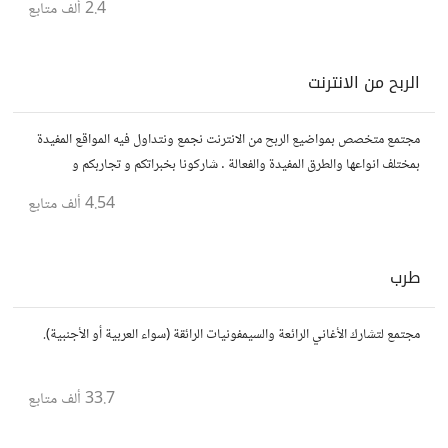
2.4 ألف
متابع
الربح من الانترنت
مجتمع متخصص بمواضيع الربح من الانترنت نجمع ونتداول فيه المواقع المفيدة
بمختلف انواعها والطرق المفيدة والفعالة . شاركونا بخبراتكم و تجاربكم و
استفساراتكم و أرائكم.
4.54 ألف
متابع
طرب
مجتمع لتشارك الأغاني الرائعة والسيمفونيات الرائقة (سواء العربية أو الأجنبية).
33.7 ألف
متابع