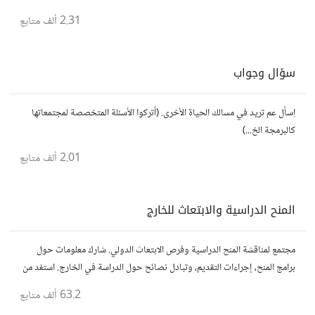
المتجر..إلا في حالة وجود عدة تطبيقات أو شرح مطول شاركها كموضوع
2.31 ألف
متابع
سؤال وجواب
اِسأل عم تريد في مسالك الحياة الأخرى. (أتركوا الأسئلة المتخصصة لمجتمعاتها
كالبرمجة الخ...)
2.01 ألف
متابع
المنح الدراسية والابتعاث للخارج
مجتمع لمناقشة المنح الدراسية وفرص الابتعاث الدولي. شارك معلومات حول
برامج المنح، إجراءات التقديم، وتبادل نصائح حول الدراسة في الخارج. استفد من
تجارب الآخرين وشارك تجربتك.
63.2 ألف
متابع