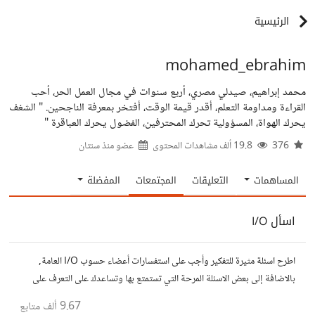
الرئيسية
mohamed_ebrahim
محمد إبراهيم، صيدلي مصري، أربع سنوات في مجال العمل الحر، أحب
القراءة ومداومة التعلم، أقدر قيمة الوقت، أفتخر بمعرفة الناجحين. " الشغف
يحرك الهواة، المسؤولية تحرك المحترفين، الفضول يحرك العباقرة "
376
19.8 ألف مشاهدات المحتوى
عضو منذ
سنتان
المساهمات
التعليقات
المجتمعات
المفضلة
اسأل I/O
اطرح اسئلة مثيرة للتفكير وأجب على استفسارات أعضاء حسوب I/O العامة,
بالاضافة إلى بعض الاسئلة المرحة التي تستمتع بها وتساعدك على التعرف على
افكار المتابعين. الفكرة مأخوذة من مجتمع AskReddit
9.67 ألف
متابع