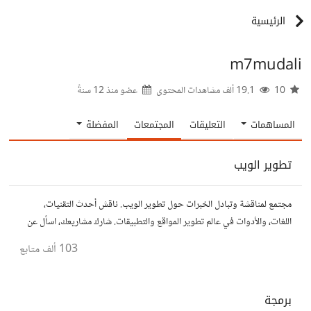
الرئيسية
m7mudali
10
19.1 ألف مشاهدات المحتوى
عضو منذ
12 سنةً
المساهمات
التعليقات
المجتمعات
المفضلة
تطوير الويب
مجتمع لمناقشة وتبادل الخبرات حول تطوير الويب. ناقش أحدث التقنيات،
اللغات، والأدوات في عالم تطوير المواقع والتطبيقات. شارك مشاريعك، اسأل عن
نصائح، وتعاون مع مطورين محترفين وهواة.
103 ألف
متابع
برمجة