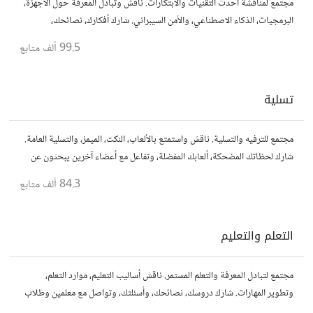
مجتمع لمناقشة أحدث التقنيات والابتكارات. ناقش وتبادل المعرفة حول الأجهزة،
البرمجيات، الذكاء الاصطناعي، والأمن السيبراني. شارك أفكارك، نصائحك،
وأسئلتك، وتواصل مع محبي التقنية والمتخصصين.
99.5 ألف
متابع
تسلية
مجتمع للترفيه والتسلية. ناقش واستمتع بالألعاب، النكت، الميمز، والتسلية العامة.
شارك لحظاتك المضحكة، ألعابك المفضلة، وتفاعل مع أعضاء آخرين يبحثون عن
المتعة والمرح.
84.3 ألف
متابع
التعلم والتعليم
مجتمع لتبادل المعرفة والتعلم المستمر. ناقش أساليب التعليم، موارد التعلم،
وتطوير المهارات. شارك دروسك، نصائحك، وأسئلتك، وتواصل مع معلمين وطلاب
يسعون لتحقيق المعرفة والتفوق.