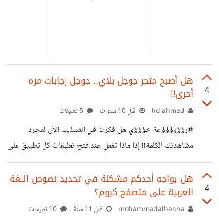
هل أصبح متجر جوجل بلاي.. جوجل إجابات مره
4
أخرى!!
hd ahmed
قبل 10 سنوات
5 تعليقات
#رؤؤؤؤؤؤعة خؤؤؤي هل فكرت في التسليب الآن لمجرد
مشاهدتك الكلمة!! إذا ماذا تفعل عند فتح تعليقات كل تطبيق على
المتجر لتجد هذه الكلمة تنفجر في وجهك أكثر من مدفع
الإعلانات المنبثقة!! كلمة مستفزة أكثر من أسم هذا المجتمع - لي
هل يواجه أحدكم مشكلة في تحديد نصوص اللغة
4
العربية على متصفح كروم؟
به مواضيع عدة ومازلت أبحث عنه بجوجل ولا أجده - لا أعلم
مبتكرها وهل هى تحريف لكلمة روعة أم نتائج لتشوهاتها.. كلمة
mohammadalbanna
قبل 11 سنةً
10 تعليقات