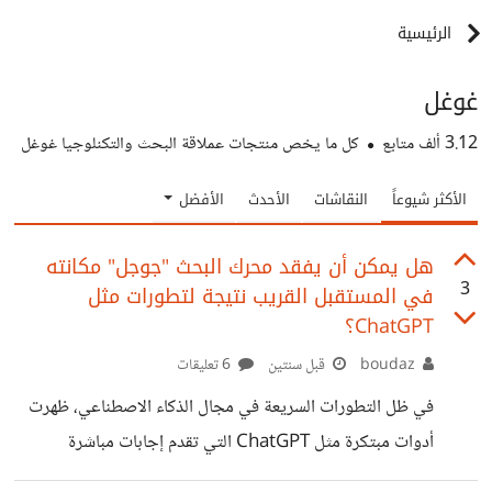
الرئيسية
غوغل
3.12 ألف
متابع
كل ما يخص منتجات عملاقة البحث والتكنلوجيا غوغل
الأكثر شيوعاً
النقاشات
الأحدث
الأفضل
هل يمكن أن يفقد محرك البحث "جوجل" مكانته
3
في المستقبل القريب نتيجة لتطورات مثل
ChatGPT؟
boudaz
قبل سنتين
6 تعليقات
في ظل التطورات السريعة في مجال الذكاء الاصطناعي، ظهرت
أدوات مبتكرة مثل ChatGPT التي تقدم إجابات مباشرة
ومخصصة للمستخدمين، مما أثار تساؤلات حول مستقبل