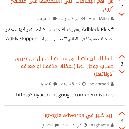
من اهم الإضافات التي استخدمها على متصفح
7
كروم
الشرق أوسطي ،، وعليه اقول فليحيا الفلافل وربما سنشهد في
الأيام القادمة إحتفاء جوجل بـ الفول ;)
AhmdAltai
قبل 7 سنوات
5 تعليقات
* Adblock Plus يعتبر Adblock Plus أحد أكثر أدوات حظر
الإعلانات شيوعًا في العالم. * ‪AdFly Skipper تخطي الروابط
المختصرة من AdF.ly. * AHA Music للبحث عن اي موسيقى
داخل صفحة الويب. * Awesome Screenshot لألتقاط
رابط التطبيقات التي سجلت الدخول عن طريق
3
حساب جوجل لها (يمكنك حذفها أو معرفة
صورة وتسجيل فيديو لصفحة الويب. * BuiltWith لأظهار
أذوناتها)
جميع اللغات والمكاتب البرمجية المستخدمة في اي موقع تحدده.
hd ahmed
قبل 8 سنوات
0 تعليق
* Checker Plus for Gmail تلقى وارسل واحذف الرسائل
بدون فتح gmail. * ColorZilla لأختيار كود لون ما من صفحة
https://myaccount.google.com/permissions
الويب. * EditThisCookie للتحكم في الكوكيز. يمكنك
اريد خبير في google adwords
3
naghame
قبل 9 سنوات
0 تعليق