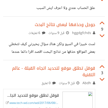
علق الحساب عندي ولا اعرف ايش السبب
جوجل وحذفها لبعض نتائج البحث
9
hggdgfchds
قبل 9 سنوات
6 تعليقات
لست خبيرا في السيو ولكن هناك سؤال يحيرني كيف تتخطي
بعض المواقع حذفها من نتائج البحث اقصد اقرا دائما عندما
ابحث عن فلم و او حلقه من مسلسل ما في اخر الصفحه الاولي
ان جوجل حذفت نتيجه بحث لتخطيها ملكيه الفلم او المسلسل
قوقل تطلق موقع لتحديد اتجاه القبلة - عالم
3
التقنية
لكن هناك الاف النتائج التي توصلني لما اريد اذن لماذا لم تحذف
كل النتائج بدعوه حقوق الملكيه ونفس الامر في متجر
Abdh
قبل 9 سنوات
0 تعليق
التطبيقات هناك تطبيقات للتحميل تقوم بعرض افلام مقرصنه
قوقل تطلق موقع لتحديد اتجاه القبلة - عالم التقنية
لماذا لم تزال مثلا وايضا سوق ابل فمثلا
www.tech-wd.com/wd/2017/06/08/%D...