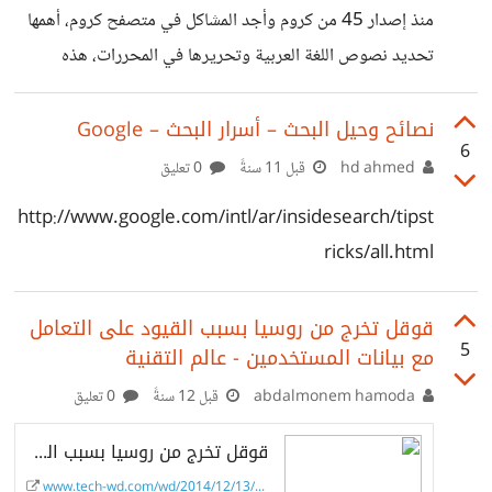
يشبهها الكثير كلما فتحت التعليقات أجدهم ولا أعلم ماذا أفعل
منذ إصدار 45 من كروم وأجد المشاكل في متصفح كروم، أهمها
بهم.. #يا شيعي.. يا سني أهلا وسهلا تشرفنا..
تحديد نصوص اللغة العربية وتحريرها في المحررات، هذه
المشكلة مؤرقة جداً للمدونين و واجهتني المشكلة على بيئة
ووردبريس وفيسبوك، شاهد هذا الفيديو البسيط:
نصائح وحيل البحث – أسرار البحث – Google
6
http://screencast.com/t/JuCnC2DbdWkf قمت بإعادة
hd ahmed
قبل 11 سنةً
0 تعليق
تعيين الإعدادات وتغييرها لكن لم يعمل إحداها، جرت متصفح
http://www.google.com/intl/ar/insidesearch/tipst
فايرفوكس وكل شيء على خير ما يُرام، هل واجهتكم هذه
ricks/all.html
المشكلة قبل كتابة تقرير لجوجل على اعتبارها Bug في
الإصدارات الحديثة؟ شكراً. *تحديث* تم تسجيلها كمشكلة
قوقل تخرج من روسيا بسبب القيود على التعامل
لمراجعتها من طرف مطورين كروم، يمكنكم متابعة التحديثات
5
مع بيانات المستخدمين - عالم التقنية
abdalmonem hamoda
قبل 12 سنةً
0 تعليق
قوقل تخرج من روسيا بسبب القيود على التعامل مع بيانات المستخدمين - عالم التقنية
www.tech-wd.com/wd/2014/12/13/%D...