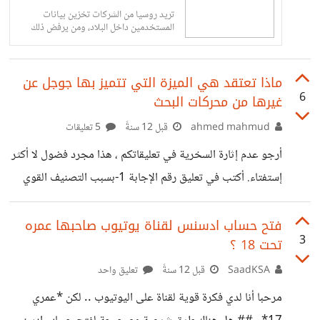
تريد روسيا من الشركات تخزين بيانات
المستخدمين داخل البلاد، ومن يرفض ذلك
عليه المغادرة .. هذا ما فعلته قوقل
ماذا تعتقد هي الميزة التي تتميز بها جوجل عن
6
غيرها من محركات البحث
ahmed mahmud
قبل 12 سنةً
5 تعليقات
أرجو عدم إثارة السخرية في تعليقاتكم ، هذا مجرد فضول لا أكثر
إستفتاء. أكتب في تعليق رقم الإجابة 1-بسبب التصنيف القوي
للمواقع مما يجعل المستخدم يحصل على المعلومة المطلوبة
بشكل أسرع عن غير محركات البحث 2-السبب هو ان لكل دولة
فتح حساب ادسنس لقناة يوتيوب صاحبها عمره
3
تحت 18 ؟
نطاقها الخاص والذي يساعد مستخدمي تلك الدولة على البحث
في ثقافتهم المحددة: مثال:google.asأمريكا/
SaadKSA
قبل 12 سنةً
تعليق واحد
سويسراgoogle.ch/فرنساgoogle.fr 3-السبب هو أنها تقدم
مرحبا أنا لدي فكرة قوية لقناة على اليوتيوب .. لكن *عمري
عدد هائل من الخدمات في نفس الوقت 4-أو أكتب سبباً آخر في