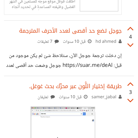
أطلقت قوقل موقع موجه للمسلمين في الشهر
الفضيل وظيفته المساعدة في تحديد اتجاه
القبلة. يعمل الموقع على أجهزة الكمبيوتر
والهواتف الذكية. عند فتح موقع اتجاه القبلة
يطلب منك الإذن للحصول على موقعك
جوجل تضع حد أقصى لعدد الأحرف المترجمة
الجغرافي والكاميرا ومنه يرسم خط مستقيم
إلى موقع الكعبة...
4
hd ahmed
قبل 10 سنوات
7 تعليقات
إن دخلت ترجمة جوجل الآن، ستلاحظ شئ لم يكن موجود من
قبل: https://suar.me/deAl جوجل وضعت حد أقصى لعدد
الحروف التي تستطيع ترجمة جملها في نفس الوقت وهو 5000
حرف عندما رأيت هذا الإشعار قلت الآن جوجل أضافت الترجمة
طريقة إختيار اللَّون عبر محرِّك بحث غوغل.
3
شبه البشرية التي كانوا يتحدثون عنها، وحتى لا يحدث ضغط
samer_jabal
قبل 10 سنوات
تعليقان
قاموا بتحجيمها، وكالعادة لم يحدث شئ جديد :D