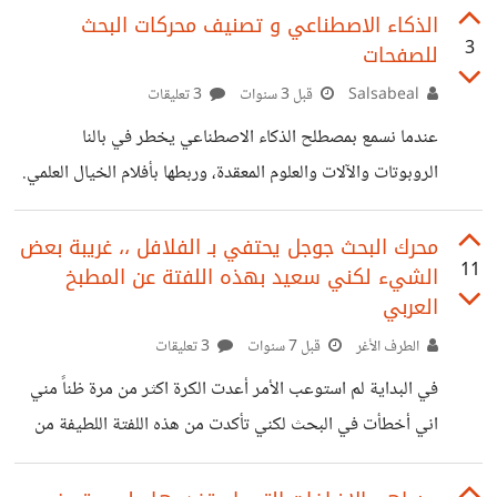
محركات البحث التقليدية مثل "جوجل". على الرغم من أن
الذكاء الاصطناعي و تصنيف محركات البحث
3
للصفحات
"جوجل" يتمتع بمكانة رائدة بفضل خوارزمياته المتقدمة
ومجموعة خدماته الشاملة، إلا أن نماذج الذكاء الاصطناعي
Salsabeal
قبل 3 سنوات
3 تعليقات
القادرة على توفير تجارب حوارية تفاعلية قد تغيّر طريقة البحث
عندما نسمع بمصطلح الذكاء الاصطناعي يخطر في بالنا
عن المعلومات. مع ذلك، من غير المرجح أن تفقد "جوجل"
الروبوتات والآلات والعلوم المعقدة، وربطها بأفلام الخيال العلمي.
مكانتها بسهولة، حيث تعمل الشركة أيضًا على تطوير تقنيات
واليوم يعتبر الذكاء الاصطناعي مصطلح شامل للتطبيقات التي
مشابهة لضمان بقائها
تؤدي مهام معقدة كانت تتطلب قديماً مجهودات بشرية في
محرك البحث جوجل يحتفي بـ الفلافل ،، غريبة بعض
11
الشيء لكني سعيد بهذه اللفتة عن المطبخ
مختلف المجالات، من ضمنها مجال التسويق الرقمي. المسوق في
العربي
هذه الأيام يتطلع إلى استخدام تقنيات الذكاء الاصطناعي بما
الطرف الأغر
قبل 7 سنوات
3 تعليقات
يخدم عمله وتسهيل حصوله على أفضل النتائج بأقل الجهود
الممكنة. من أهم الأدوات التسويقية التي استخدمها المسوقون
في البداية لم استوعب الأمر أعدت الكرة اكثر من مرة ظناً مني
هي أداة SEO والتي كان لها أثر كبير في زيادة معدل ظهور
اني أخطأت في البحث لكني تأكدت من هذه اللفتة اللطيفة من
جوجل ما الذي جعله يتذكر الفلافل ؟ ولماذا الفلافل بالذات سؤال
مشروع لكني أعتبرها لفتة كريمة لكي يتعرف العالم على المطبخ