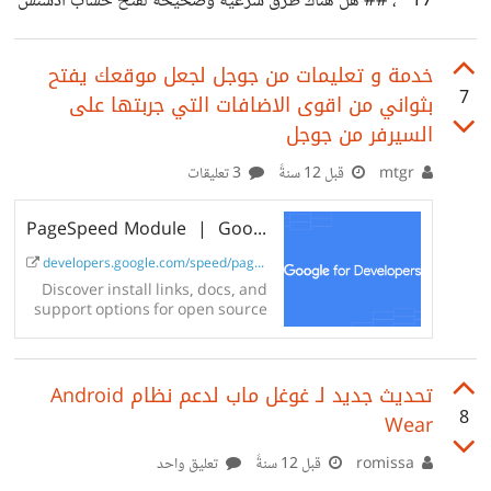
17* ، ## هل هناك طرق شرعية وصحيحة لفتح حساب ادسنس
تعليقك
لهذه القناة وتكون باسمي ؟ اعطوني تجاربكم ونصائحكم لعالم
اليوتيوب الممتع شكراً
خدمة و تعليمات من جوجل لجعل موقعك يفتح
7
بثواني من اقوى الاضافات التي جربتها على
السيرفر من جوجل
mtgr
قبل 12 سنةً
3 تعليقات
PageSpeed Module | Google for Developers
developers.google.com/speed/pagespeed/...
Discover install links, docs, and
support options for open source
server modules that optimize
your site automatically.
تحديث جديد لـ غوغل ماب لدعم نظام Android
8
Wear
romissa
قبل 12 سنةً
تعليق واحد