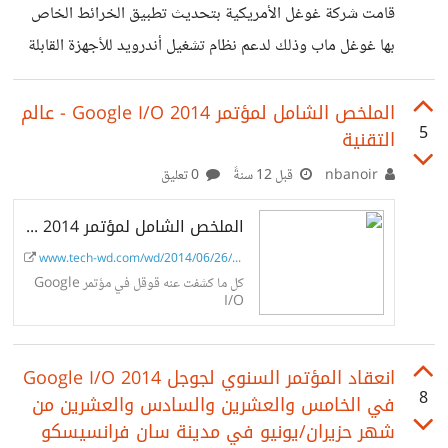
قامت شركة غوغل الأمريكية بتحديث تطبيق الخرائط الخاص
بها غوغل ماب وذلك لدعم نظام تشغيل أندرويد للأجهزة القابلة
للإرتداء. فهل اعجبكم ؟
الملخص الشامل لمؤتمر Google I/O 2014 - عالم
5
التقنية
nbanoir
قبل 12 سنةً
0 تعليق
الملخص الشامل لمؤتمر Google I/O 2014 - عالم التقنية
www.tech-wd.com/wd/2014/06/26/go...
كل ما كشفت عنه قوقل في مؤتمر Google
I/O
انعقاد المؤتمر السنوي لجوجل Google I/O 2014
8
في الخامس والعشرين والسادس والعشرين من
شهر حزيران/يونيو في مدينة سان فرانسيسكو