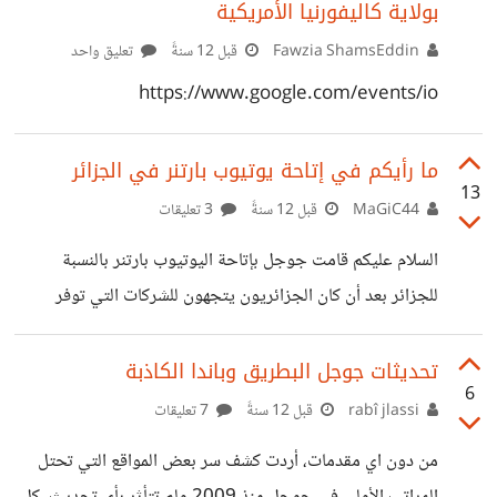
بولاية كاليفورنيا الأمريكية
Fawzia ShamsEddin
قبل 12 سنةً
تعليق واحد
https://www.google.com/events/io
ما رأيكم في إتاحة يوتيوب بارتنر في الجزائر
13
MaGiC44
قبل 12 سنةً
3 تعليقات
السلام عليكم قامت جوجل بإتاحة اليوتيوب بارتنر بالنسبة
للجزائر بعد أن كان الجزائريون يتجهون للشركات التي توفر
الوساطة بينهم و بين اليوتيوب بارتنر مثل Fullscreen و
غيرها. في رأيك هل هذا سيكون مفيدا بالنسبة لمنشيء المحتوى
تحديثات جوجل البطريق وباندا الكاذبة
6
في الجزائر و لماذا؟
rabî jlassi
قبل 12 سنةً
7 تعليقات
من دون اي مقدمات، أردت كشف سر بعض المواقع التي تحتل