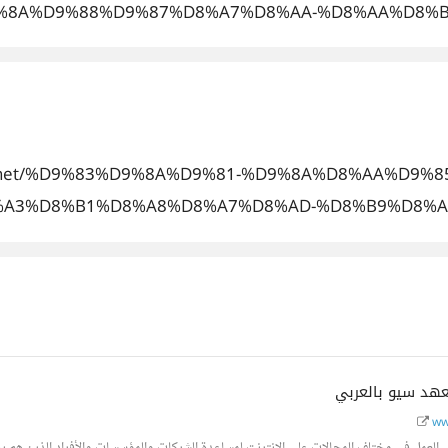
%8A%D9%88%D9%87%D8%A7%D8%AA-%D8%AA%D8%B
-ar.net/%D9%83%D9%8A%D9%81-%D9%8A%D8%AA%D9
%A3%D8%B1%D8%A8%D8%A7%D8%AD-%D8%B9%D8%A
%D8%A7%D9%84%D8%AA%D8%B
ww