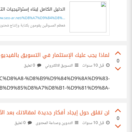
الدليل الكامل لِبناء إستراتيجيات ا
w.seo-ar.net/%D8%A7%D9%84%D8%...
مُعظم المسوقين يقومون بكتابة وإنتاج مُحتوى ج
لماذا يجب عليك الإستثمار في التسويق بالفيديو
0
قبل 10 سنوات
التسويق الالكتروني
0 تعليق
%AC%D8%A8-%D8%B9%D9%84%D9%8A%D9%83-
B%D9%85%D8%A7%D8%B1-%D9%81%D9%8A-
3%D9%88%D9%8A%D9%82-%D8%A8%D8%A7/
لن تقلق حول إيجاد أفكار جديدة لمقالاتك بعد الآ
0
قبل 10 سنوات
التدوين وصناعة المحتوى
0 تعليق