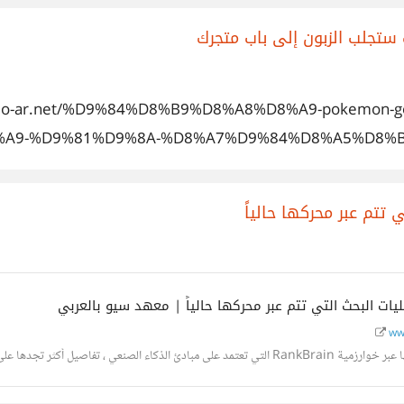
.seo-ar.net/%D9%84%D8%B9%D8%A8%D8%A9-pokemo
A9-%D9%81%D9%8A-%D8%A7%D9%84%D8%A5%D8%
ww
، تفاصيل أكثر تجدها على سيو بالعربي