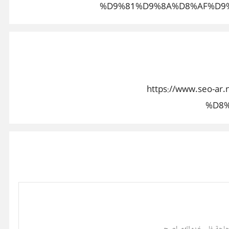
%D9%81%D9%8A%D8%AF%D9
https://www.seo
%D8