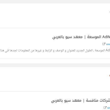
ww
ww