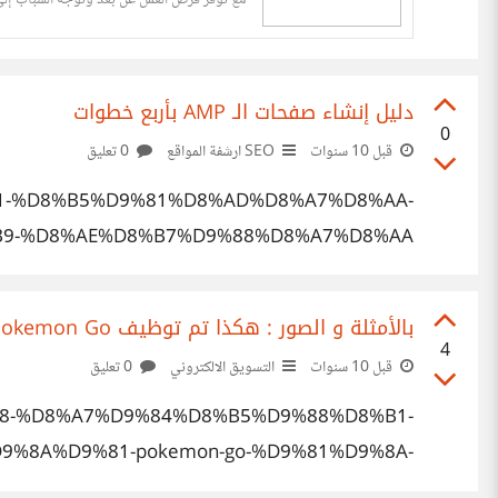
مع توفر فرص العمل عن بعد وتوجه الشباب إلى
دليل إنشاء صفحات الـ AMP بأربع خطوات
0
قبل 10 سنوات
SEO ارشفة المواقع
0 تعليق
%A1-%D8%B5%D9%81%D8%AD%D8%A7%D8%AA-
9-%D8%AE%D8%B7%D9%88%D8%A7%D8%AA/
بالأمثلة و الصور : هكذا تم توظيف Pokemon Go في العملية الترويجية
4
قبل 10 سنوات
التسويق الالكتروني
0 تعليق
%88-%D8%A7%D9%84%D8%B5%D9%88%D8%B1-
%8A%D9%81-pokemon-go-%D9%81%D9%8A-
%D8%A7%D9%84%D8%B9/