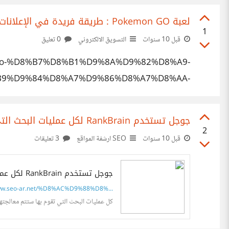
لعبة Pokemon GO : طريقة فريدة في الإعلانات ستجلب الزبون إلى باب متجرك
1
قبل 10 سنوات
التسويق الالكتروني
0 تعليق
n-go-%D8%B7%D8%B1%D9%8A%D9%82%D8%A9-
B9%D9%84%D8%A7%D9%86%D8%A7%D8%AA-
%D8%B3%D8%AA%D8%AC%D9%84%D8%A8/
جوجل تستخدم RankBrain لكل عمليات البحث التي تتم عبر محركها حالياً
2
قبل 10 سنوات
SEO ارشفة المواقع
3 تعليقات
جوجل تستخدم RankBrain لكل عمليات البحث التي تتم عبر محركها حالياً | معهد سيو بالعربي
w.seo-ar.net/%D8%AC%D9%88%D8%...
كل عمليات البحث التي تقوم بها ستتم معالجتها عبر خوارزمية RankBrain التي تعتمد على مبادئ الذكاء الصنعي 