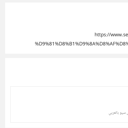
https://www
%D9%81%D8%B1%D9%8A%D8%AF%D8%