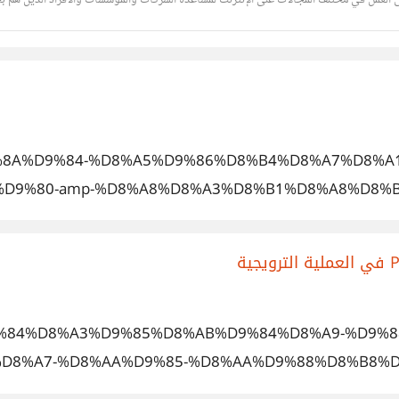
 العمل في مختلف المجالات على الإنترنت لمساعدة الشركات والمؤسسات والأفراد الذين هم ب
4%D9%8A%D9%84-%D8%A5%D9%86%D8%B4%D8%A7%D8
D9%80-amp-%D8%A8%D8%A3%D8%B1%D8%A8%D8%B
7%D9%84%D8%A3%D9%85%D8%AB%D9%84%D8%A9-%D9
D8%A7-%D8%AA%D9%85-%D8%AA%D9%88%D8%B8%D9