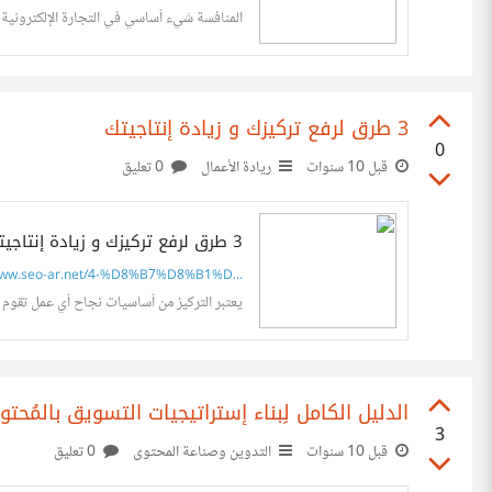
المنافسة شيء أساسي في التجارة الإلكترونية 
3 طرق لرفع تركيزك و زيادة إنتاجيتك
0
قبل 10 سنوات
ريادة الأعمال
0 تعليق
3 طرق لرفع تركيزك و زيادة إنتاجيتك | معهد سيو بالعربي
w.seo-ar.net/4-%D8%B7%D8%B1%D...
يعتبر التركيز من أساسيات نجاح أي عمل تقوم ب
الدليل الكامل لِبناء إستراتيجيات التسويق بالمُحتو
3
قبل 10 سنوات
التدوين وصناعة المحتوى
0 تعليق