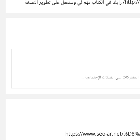
إستخداماً على مستوى العالم. الكتاب تم نشره بشكل مجاني وهذه النسخة الأولى منه متاحة على الرابط التالي: http://majedatwi.com/book/ رأيك في الكتاب مهم لي وسنعمل على تطوير النسخة
لمشاركات على الشبكات الإجتماعية...
https://www.seo-ar.net