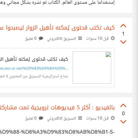
القادمة وفقاًُ للتعليقات المطروحة. أتمنى أن يكون هذا الكتاب 
كيف تكتب مُحتوى يُمكنه تأهيل الزوار ليصبحوا عم
1
قبل 10 سنوات
التسويق الالكتروني
0 تعليق
كيف تكتب مُحتوى يُمكنه تأهيل الز
w.seo-ar.net/%D9%83%D9%8A%D9%...
نجاح استراتيجية التسويق عبر المحتوى لا تتع
بالفيديو : أكثر 5 فيديوهات ترويجية تمت مشاركتها على يوتيوب
0
قبل 10 سنوات
التسويق الالكتروني
0 تعليق
A%D9%88-%D8%A3%D9%83%D8%AB%D8%B1-5-