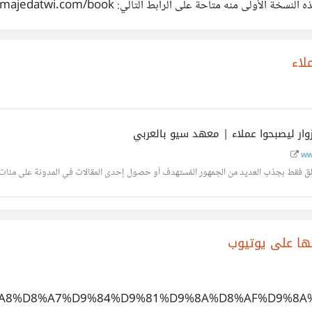
مرجع لكل الراغبين في البدء بالعمل في هذا المجال وأن يحوز
لاء
وار ليصبحوا عملاء | معهد سيو بالعربي
ww
لق فقط بجذب العديد من الجمهور المُستهدف أو حصول إحدى المقالات في المدونة على مئات ا
/%D8%A8%D8%A7%D9%84%D9%81%D9%8A%D8%AF%D9%8