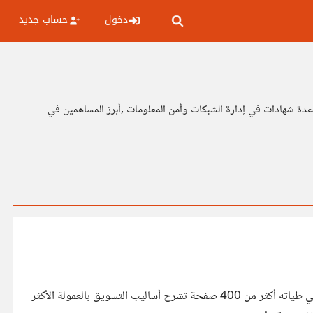
دخول
حساب جديد
لتطوير جودة البحث العربي , حاصل على عدة شهادات في إدارة الشبكات وأمن المعلومات ,أبرز المساهمين في
تحية طيبة، بعد العمل المتواصل لأكثر من 7 أشهر قمت والحمد لله بإخراج الكتاب العربي الأشمل في مجال التسويق بالعمولة والذي يحوي في طياته أكثر من 400 صفحة تشرح أساليب التسويق بالعمولة الأكثر