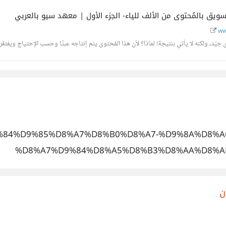
لتسويق بالمُحتوى من الألف للياء- الجزء الأول | معهد سيو بالعربي
ww
يّد، ولكنه لا يأتي بنتيجة! لماذا؟ لأن هذا المُحتوى يتم إنتاجه عبثًا وحسب الإحتياج ويفتق
t/%D9%84%D9%85%D8%A7%D8%B0%D8%A7-%D9%8A%D8
%D8%A7%D9%84%D8%A5%D8%B3%D8%AA%D8%A
%D8%A7%D9%84%D8%AA%D8%B
ن