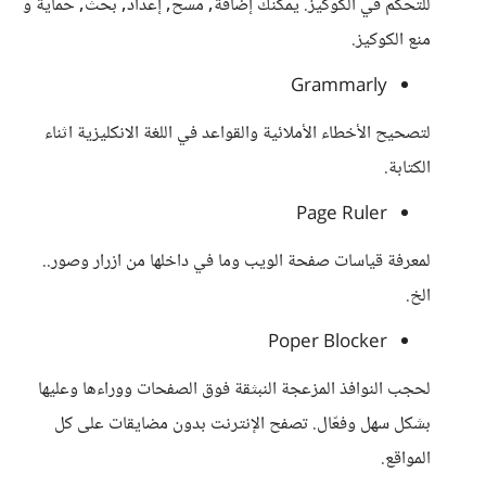
للتحكم في الكوكيز. يمكنك إضافة, مسح, إعداد, بحث, حماية و
منع الكوكيز.
Grammarly
لتصحيح الأخطاء الأملائية والقواعد في اللغة الانكليزية اثناء
الكتابة.
‪Page Ruler‬
لمعرفة قياسات صفحة الويب وما في داخلها من ازرار وصور..
الخ.
Poper Blocker
لحجب النوافذ المزعجة النبثقة فوق الصفحات ووراءها وعليها
بشكل سهل وفعّال. تصفح الإنترنت بدون مضايقات على كل
المواقع.