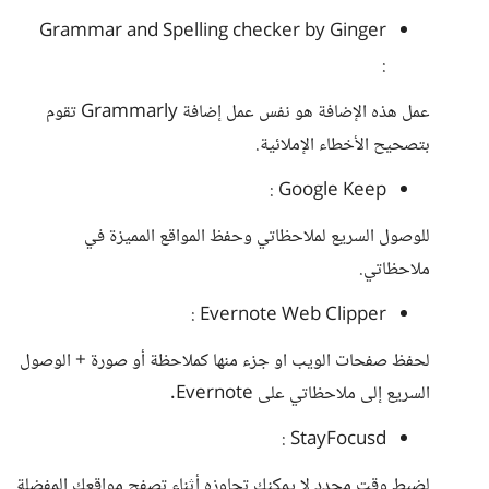
Grammar and Spelling checker by Ginger
:
عمل هذه الإضافة هو نفس عمل إضافة Grammarly تقوم
بتصحيح الأخطاء الإملائية.
Google Keep :
للوصول السريع لملاحظاتي وحفظ المواقع المميزة في
ملاحظاتي.
Evernote Web Clipper :
لحفظ صفحات الويب او جزء منها كملاحظة أو صورة + الوصول
السريع إلى ملاحظاتي على Evernote.
StayFocusd :
لضبط وقت محدد لا يمكنك تجاوزه أثناء تصفح مواقعك المفضلة