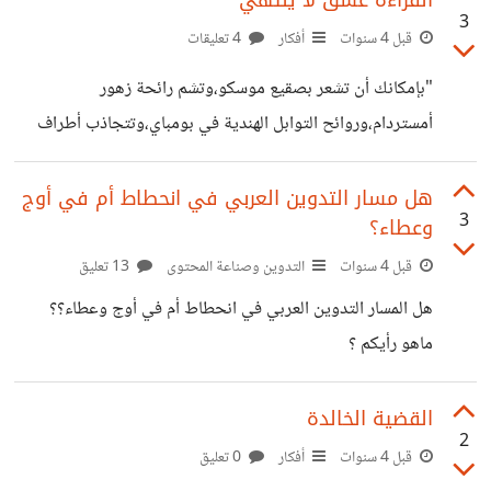
القراءة عشق لا ينتهي
3
لصاحب الفلسفة التشاؤمية . هو الفيلسوف الالماني "ارثر
قبل 4 سنوات
أفكار
4 تعليقات
شوبنهاور" الذي قدم اطروحات علائقية وتفاعلية ومتعددة داخل
"بإمكانك أن تشعر بصقيع موسكو،وتشم رائحة زهور
المجتمع. هو زلز ال رهيب سمح للبشرية في التفكير في الاعماق ،
أمستردام،وروائح التوابل الهندية في بومباي،وتتجاذب أطراف
وكذا في الأمور الخفية المحركة للعالم. لقد اعتاد شوبنهاور ان
الحديث مع حكيم صيني عاش في القرن الثاني قبل الميلاد!
يعيش
بإمكانك أن تفعل هذه الأشياء وأكثر،عبر شيئ واحد: القراءة الذي
هل مسار التدوين العربي في انحطاط أم في أوج
3
وعطاء؟
لا يقرأ...لا يرى الحياة بشكل جيد"
قبل 4 سنوات
التدوين وصناعة المحتوى
13 تعليق
هل المسار التدوين العربي في انحطاط أم في أوج وعطاء؟؟
ماهو رأيكم ؟
القضية الخالدة
2
قبل 4 سنوات
أفكار
0 تعليق