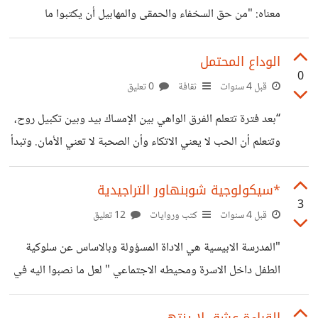
معناه: "من حق السخفاء والحمقى والمهابيل أن يكتبوا ما
يشاؤون على مواقع التواصل التي ساوت بين المثقف والجاهل.
هذا حقهم ولا أحد يستطيع أن ينازعهم فيه أحد، لذلك الحق ليس
الوداع المحتمل
0
عليهم مطلقاً بل على كل من يهتم أو يعلق أو يرد على ما يكتبون.
قبل 4 سنوات
ثقافة
0 تعليق
في كتاب "نظام التفاهة" يحذرنا المؤلف آلان دونو أن لا ننساق
“بعد فترة تتعلم الفرق الواهي بين الإمساك بيد وبين تكبيل روح،
مطلقاً وراء الفقاعات والفاقعين"، لأنك بذلك تعطي قيمة للهابطين
وتتعلم أن الحب لا يعني الاتكاء وأن الصحبة لا تعني الأمان. وتبدأ
.
بالتعلم أن القبل لا تعني اتفاقات مبرمة وأن الهدايا ليست وعوداً
وتبدأ بتقبل هزائمك مع رأسك مرفوعاً و بعينيك مفتوحتين بسمو
*سيكولوجية شوبنهاور التراجيدية
3
إمرأة، وليس بحزن طفل، وتتعلم بناء كل دروبك على يومك
قبل 4 سنوات
كتب وروايات
12 تعليق
الحاضر لأن أرض الغد غير جديرة بالثقة بالنسبة للخطط بعد فترة
"المدرسة الابيسية هي الاداة المسؤولة وبالاساس عن سلوكية
تتعلم... إن حتى أشعة الشمس تحرق إذا بالغت في الاقتراب. لذا
الطفل داخل الاسرة ومحيطه الاجتماعي " لعل ما نصبوا اليه في
تقوم بزرع حديقتك وتزيّن
موضوعنا هذا الى نبش سيكولوجية الذات (لشوبنهاور ، وعلى
عنصره المخل .( أمه ) لنا في شوبنهاور خير مثال ، النموذج الحي