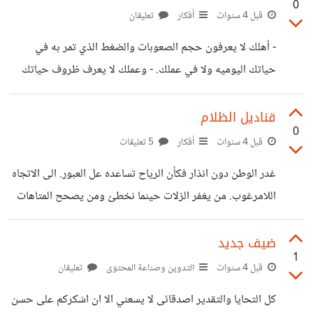
0
الكريم "
قبل 4 سنوات
أفكار
تعليقان
- أهلك لا يعرفون حجم الصعوبات والضغط الذي تمر به في
حياتك اليوميه ولا في عملك. - وعملك لا يعرف ظروف حياتك
وبيتك . - اصحابك لن يفهمون حجم المسؤليات الجديدة التي
فوق عاتقك. - وشريك حياتك منتظر دائما الحب والدعم منك
قناديل الظلام
0
ولن يفهم كمية الضغط الذي تمر به مهما تكلمت و شرحت له
قبل 4 سنوات
أفكار
5 تعليقات
الخلاصة لا أحد يشعر بك غير نفسك .. ولا أحد سيفهم مالذي تمر
غدر الوطن دون انذار فكأن الرياح تساعده عل العبور. الى الاتجاه
به ولا يقدره. استمر .. كافح .. و ..قاتل من أجل الهدف المنشود
اللامرغوب. من يغفر الزلات حينما نخطئ ومن يصحح المتاهات
حينما نسقط . احقا نعي وطننا الذي اغتصبنا فيه بضريبة الانتماء
احقا لنا بوصلة التحكم في الذات. بوصلة الامل والمستقبل بوصلة
ضيف جديد
1
العقل والارشاد .
قبل 4 سنوات
التدوين وصناعة المحتوى
تعليقان
كل التحايا والتقدير اصدقائى لا يسعني الا ان اشكركم على حسن