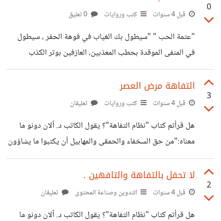
0
عبد الحفيظ اعليوي
قبل 4 سنوات
كتب وروايات
0 تعليق
"عتمة الحب " "سيطول بك الغياب في فوهة الحفر ، سيطول
في المنفى الموقدة بحطب المعذبين، العازفين بوتر الكذب
والبهتان ، وانت هناك بين امواج التناقض تهزين يديك ما تبقى
منها ، من رماد العشق.، لكن مع ذالك سيطول الغياب ، ولن يندثر
التفاهة مرض العصر
3
الجراج، اني ادري حق اليقين حجم التوتر والهستيرية والسخط
قبل 4 سنوات
كتب وروايات
تعليقان
الذي يعتريك ادري تماما حجم المعاناة الحقيقية ، حجم
هل قرأتم كتاب "نظام التفاهة"؟ يقول الكاتب د. ٱلان دونو ما
التناقضات والاختناقات التي تسري في عروقك الخانقة ...) .لكن
معناه:"من حق السخفاء والحمقى والمهابيل أن يكتبوا ما يشاؤون
اقسم انه سيطول بك الغياب لكي تتمردي على الاكتراث و
على مواقع التواصل التي ساوت بين المثقف والجاهل. هذا حقهم
ولا أحد يستطيع أن ينازعهم فيه أحد، لذلك الحق ليس عليهم
لا تحفل بالتفاهة والتافهين .
2
مطلقاً بل على كل من يهتم أو يعلق أو يرد على ما يكتبون. في
قبل 4 سنوات
التدوين وصناعة المحتوى
تعليقان
كتاب "نظام التفاهة" يحذرنا المؤلف آلان دونو أن لا ننساق مطلقاً
هل قرأتم كتاب "نظام التفاهة"؟ يقول الكاتب د. ٱلان دونو ما
وراء الفقاعات والفاقعين"، لأنك بذلك تعطي قيمة للهابطين