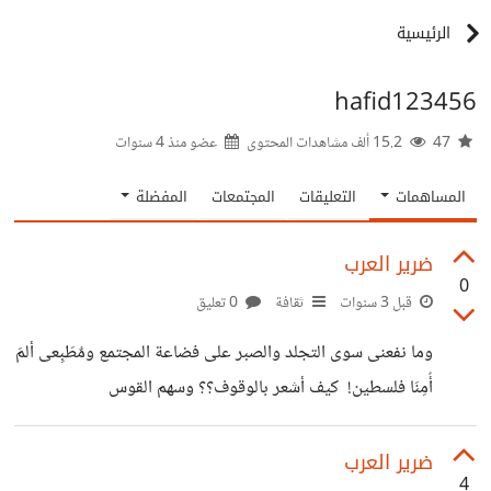
الرئيسية
hafid123456
47
15.2 ألف مشاهدات المحتوى
عضو منذ
4 سنوات
المساهمات
التعليقات
المجتمعات
المفضلة
ضرير العرب
0
قبل 3 سنوات
ثقافة
0 تعليق
وما نفعنى سوى التجلد والصبر على فضاعة المجتمع ومٌطَبِعى ألمَ
أٌمِنَا فلسطين! كيف أشعر بالوقوف؟؟ وسهم القوس
اخترق الجسد!!! . كيف أجني ثمار العدالة والرأفة ، عندما تنهزم .
القوانين والنوامس تٌكبل الأيادي، وتعمى الأبصار فيخترون شهود
ضرير العرب
4