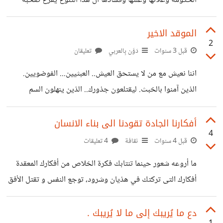
الحكومة وغلائها وعلتها وفسادها ان هذا التنوع يفرغ صخبه
الفكري والنظالي داخل اسوار الفايسبوك.يعتبر اسيرا ومقيدا لا
حرا في الميادين... Alioui
الموقد الاخير
2
قبل 3 سنوات
دَوَّن بِالعربي
تعليقان
اننا نعيش مع من لا يستحق العيش.. العبثيين... الفوضويين.
الذين آمنوا بالخبث. ليقتلعون جذورك.. الذين ينهلون السم
الزعاف. .. .. الرحيق المتعفن على اجسامهم... و فتيل الشمعة
ستطفء مرقدهم وموقدهم.. المسموم. Abdel Hafid
أفكارنا الجادة تقودنا الى بناء الانسان
4
قبل 4 سنوات
ثقافة
4 تعليقات
ما أروعه شعور حينما تنتابك فكرة الخلاص من أفكارك المعقدة
أفكارك التى تركتك في هذيان وشرود، توجع النفس و تقتل الأفق
. سواء أكانت في الماضي أو اكتسبتها من التراث الفكري... ما
الجدوى كي نقتل الإنسان الآلي الذي يسكن فينا، كي نقتل العين
دع ما يُريبك إلى ما لا يُريبك .