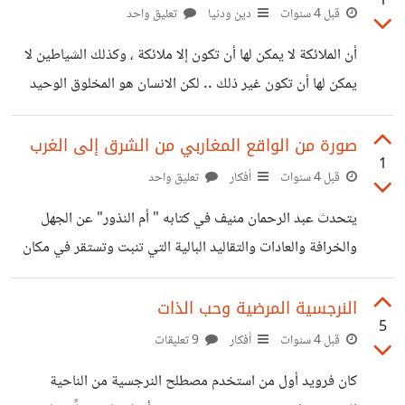
1
الحارقة التي تراقبنا عن كثب! ما الحل في مجتمع يقدس الخرافة
قبل 4 سنوات
دين ودنيا
تعليق واحد
ولا يصدق الحق.. ما الحل في مجتمع يذبح أخاه و يرضى
أن الملائكة لا يمكن لها أن تكون إلا ملائكة ، وكذلك الشياطين لا
العصيان.. إن الأفكار التى نتشبع بها عليها ان تكون خالصة بناءة،
يمكن لها أن تكون غير ذلك .. لكن الانسان هو المخلوق الوحيد
هادفة تبني الإنسان ولا
القادر على أن يرتفع في السماء او أن يغوص في اوحال الکآبة
والاكتئاب ولا يبقى باليد حيلة سوى الاستمرار في جلد الذات ...
صورة من الواقع المغاربي من الشرق إلى الغرب
1
فدع ما يُريبك إلى ما لا يُريبك . مودتي لكم
قبل 4 سنوات
أفكار
تعليق واحد
يتحدث عبد الرحمان منيف في كتابه " أم النذور" عن الجهل
والخرافة والعادات والتقاليد البالية التي تنبت وتستقر في مكان
لتصبح مسلمات لا يمكن الخروج منها ولا عليها ، الصراع الخفي
بين العلم والتخلف ، بين المدرسة والكتاب ، بين الأب الماضوي
النرجسية المرضية وحب الذات
5
التفكير والخال المتحرر من حبال الماضي ،، الطفل في نظراته
قبل 4 سنوات
أفكار
9 تعليقات
وعقله الصغير المتسائل وخيالاته وما يسمعه ويبنيه من أوهام
كان فرويد أول من استخدم مصطلح النرجسية من الناحية
أقرب للحقائق ، السلوك السيء الذي يراه في شيخه ويراه