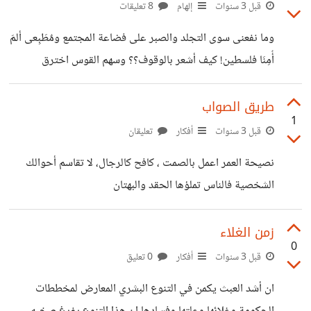
الزور ولا ينكسر القيد ولا حتى السور فكيف تنير راية
قبل 3 سنوات
إلهام
8 تعليقات
السلام وتزيل عتمة الوطن؟ كيف السبيل للعلى ؟ اليس للعلى
وما نفعنى سوى التجلد والصبر على فضاعة المجتمع ومٌطَبِعى ألمَ
عنوان؟ فسبيلنا نحن حتى تٌهزم أَيادي الأعادي، وضرير العرب!!٠
أٌمِنَا فلسطين! كيف أشعر بالوقوف؟؟ وسهم القوس اخترق
عبد الحفيظ اعليوي
الجسد!!! . كيف أجني ثمار العدالة والرأفة ، عندما تنهزم .
القوانين والنوامس تٌكبل الأيادي، وتعمى الأبصار فيخترون شهود
طريق الصواب
1
الزور ولا ينكسر القيد ولا حتى السور فكيف تنير راية السلام
قبل 3 سنوات
أفكار
تعليقان
وتزيل عتمة الوطن؟ كيف السبيل للعلى ؟ اليس للعلى عنوان؟
نصيحة العمر اعمل بالصمت ، كافح كالرجال، لا تقاسم أحوالك
فسبيلنا نحن حتى تٌهزم أَيادي الأعادي، وضرير العرب!!٠ عبد
الشخصية فالناس تملؤها الحقد والبهتان
الحفيظ اعليوي*
زمن الغلاء
0
قبل 3 سنوات
أفكار
0 تعليق
ان أشد العبث يكمن في التنوع البشري المعارض لمخططات