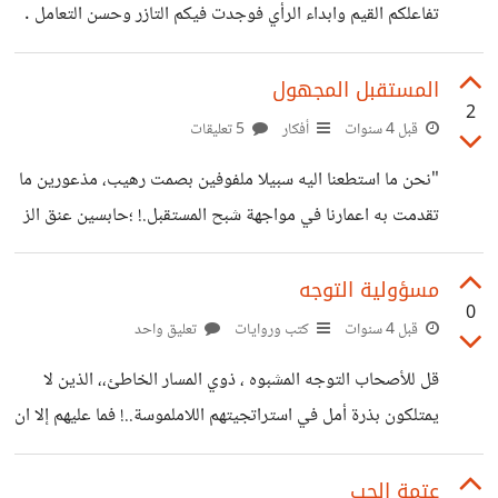
تفاعلكم القيم وابداء الرأي فوجدت فيكم التازر وحسن التعامل .
سؤالي لكم هل كتابتي وتدويناتي تروق لكم ام هي سحابة عابرة
وفقط مع العلم انني جديد معكم في هذا البيت الرائع . مودتي
المستقبل المجهول
2
ومحبتي التي لا تشيخ
قبل 4 سنوات
أفكار
5 تعليقات
"نحن ما استطعنا اليه سبيلا ملفوفين بصمت رهيب، مذعورين ما
تقدمت به اعمارنا في مواجهة شبح المستقبل.! ؛حابسين عنق الز
جاجة امام إذواجية الغير وتطلعات حلم رهن الاعتقال في مجتمع
يتسم بالفوضى والجنون.. ،في مجتمع يرفضنا مثلما اننا نكابر في
مسؤولية التوجه
0
قبوله.." Abdelhafid
قبل 4 سنوات
كتب وروايات
تعليق واحد
قل للأصحاب التوجه المشبوه ، ذوي المسار الخاطئ،، الذين لا
يمتلكون بذرة أمل في استراتجيتهم اللاملموسة..! فما عليهم إلا ان
يشدو الوصل وان يرسمو ا تصورتهم الحقيقية ملء اعينهم وان
يبصروها بتدبر وبإحكام والا يقعو ا في المصائد والمتاهات* ...
عتمة الحب