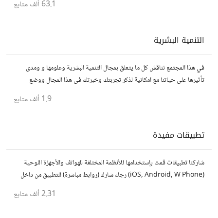
63.1 ألف
متابع
التنمية البشرية
في هذا المجتمع نناقش كل ما يتعلق بمجال التنمية البشرية وعلومها و ومدى
تأثيرها على حياتنا مع امكانية لذكر تجربتك وخبرتك فى هذا المجال ووضع
مقالات وروابط وفيديوهات مفيدة تعمل على التحفيز والنجاح والتقدم
1.9 ألف
متابع
تطبيقات مفيدة
شاركنا تطبيقات قمت بإستخدامها للأنظمة المختلفة للهواتف والأجهزة اللوحية
(iOS, Android, W Phone) رجاء شارك (روابط مباشرة) للتطبيق من داخل
المتجر..إلا في حالة وجود عدة تطبيقات أو شرح مطول شاركها كموضوع
2.31 ألف
متابع