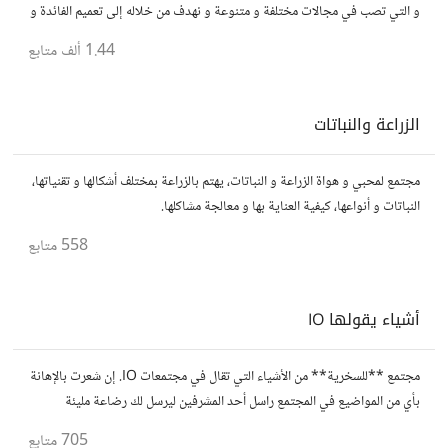
و التي تصب في مجالات مختلفة و متنوعة و نهدف من خلاله إلى تعميم الفائدة و
تسهيل الوصول للمعلومة بالعربية...
1.44 ألف
متابع
الزراعة والنباتات
مجتمع لمحبي و هواة الزراعة و النباتات، يهتم بالزراعة بمختلف أشكالها و تقنياتها،
النباتات و أنواعها، كيفية العناية بها و معالجة مشاكلها.
558
متابع
أشياء يقولها IO
مجتمع **للسخرية** من الأشياء التي تقال في مجتمعات IO. إن شعرت بالإهانة
بأي من المواضيع في المجتمع راسل أحد المشرفين ليرسل لك رضاعة مليئة
بالحليب مجانا.
705
متابع