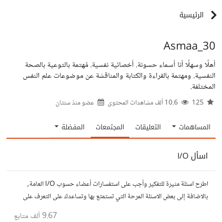
الرئيسية
Asmaa_30
أهلًا وسهلًا أنا أسماء حسونة. أخصائية نفسية. مُهتمة بالتوعية بالصحة
النفسية. ومهتمة بالقراءة والكتابة والمناقشة عن موضوعات علم النفس
المختلفة.
125
10.6 ألف مشاهدات المحتوى
عضو منذ
سنتان
المساهمات
التعليقات
المجتمعات
المفضلة
اسأل I/O
اطرح اسئلة مثيرة للتفكير وأجب على استفسارات أعضاء حسوب I/O العامة,
بالاضافة إلى بعض الاسئلة المرحة التي تستمتع بها وتساعدك على التعرف على
افكار المتابعين. الفكرة مأخوذة من مجتمع AskReddit
9.67 ألف
متابع