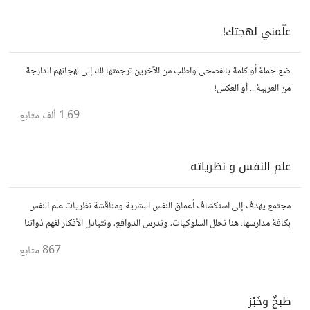
علّمني لهجتك!
ضع جملة أو كلمة بالفصحى واطلب من الآخرين ترجمتها لك إلى لهجاتهم الدارجة
من العربية... أو العكس!
1.69 ألف
متابع
علم النفس و نظرياته
مجتمع يهدف إلى استكشاف أعماق النفس البشرية ومناقشة نظريات علم النفس
بكافة مدارسها. هنا نحلل السلوكيات، وندرس الدوافع، ونتبادل الأفكار لفهم ذواتنا
والآخرين بشكل أفضل. انضم إلينا في هذه الرحلة المعرفية!
867
متابع
طبخٌ وخَبْز