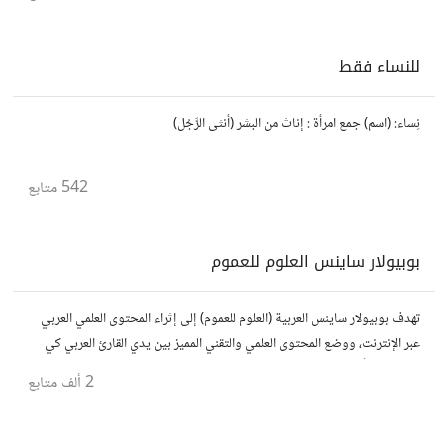
للنساء فقط
نِساء: (اسم) جمع امرأة : إناث من البشر (أنثى الرَّجُل)
542
متابع
بوبيولار ساينس العلوم للعموم
تهدف بوبيولار ساينس العربية (العلوم للعموم) إلى إثراء المحتوى العلمي العربي
عبر الإنترنت، ووضع المحتوى العلمي والتقني المميز بين يدي القارئ العربي كي
يكون مطلعاً على أهم الإنجازات والتطبيقات المختلفة.
2 ألف
متابع