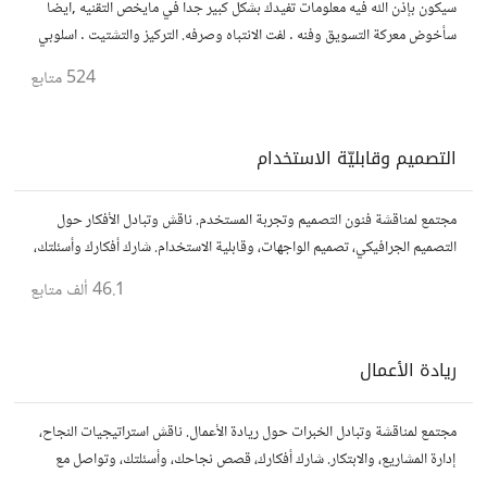
سيكون بإذن الله فيه معلومات تفيدك بشكل كبير جدا في مايخص التقنيه ,ايضا
سأخوض معركة التسويق وفنه . لفت الانتباه وصرفه. التركيز والتشتيت . اسلوبي
بسيط , اسمعك آخذ منك اناقش اعطيك .ليس هدف مادي ولا مالي
524
متابع
التصميم وقابليّة الاستخدام
مجتمع لمناقشة فنون التصميم وتجربة المستخدم. ناقش وتبادل الأفكار حول
التصميم الجرافيكي، تصميم الواجهات، وقابلية الاستخدام. شارك أفكارك وأسئلتك،
وتواصل مع مصممين ومتخصصين في تحسين تجربة المستخدم.
46.1 ألف
متابع
ريادة الأعمال
مجتمع لمناقشة وتبادل الخبرات حول ريادة الأعمال. ناقش استراتيجيات النجاح،
إدارة المشاريع، والابتكار. شارك أفكارك، قصص نجاحك، وأسئلتك، وتواصل مع