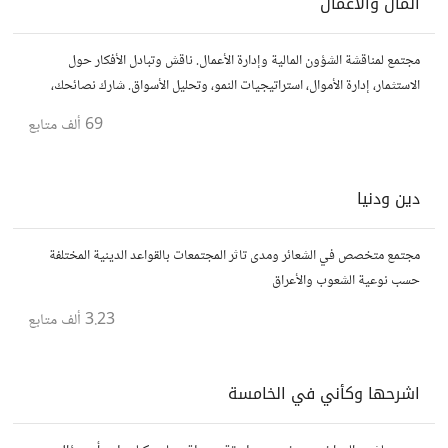
المال والأعمال
مجتمع لمناقشة الشؤون المالية وإدارة الأعمال. ناقش وتبادل الأفكار حول
الاستثمار، إدارة الأموال، استراتيجيات النمو، وتحليل الأسواق. شارك نصائحك،
تجاربك، وأسئلتك، وتواصل مع محترفين ورجال أعمال آخرين.
69 ألف
متابع
دين ودنيا
مجتمع متخصص في الشعائر ومدى تاثر المجتمعات بالقواعد الدينية المختلفة
حسب نوعية الشعوب والأعراق
3.23 ألف
متابع
اشرحها وكأني في الخامسة