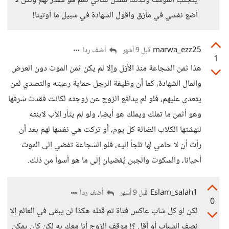
يتجنب الموقف وكذلك ممكن للثاني نعم هو مقدر لهم ولكن لا
أضع نفسي في مأزق واقول الشهادة في سبيل ما أوتينا!
marwa_ezz25
أضف ردا
قبل 9 أشهر
1
هذا ثمن الشجاعة منذ الأزل وإلا لم يكن ثمن الموت دون العرض
والمال الشهادة، كما أن وظيفة الرجل حماية رعيته والتصدي لمن
يتعدى عليهم، فلو لم يدافع الزوج عن زوجته لكانت فقدت شرفها
وهو أثمن ما تملك ويملك هو أيضا، ولو لم يثأر الأب لابنته
لنهشتها الكلاب الضالة كل يوم، أو تركت هي نفسها لهم بعد أن
رأت أن لا حامي لها تلجأ إليه، فلو الشجاعة تفضي إلى الموت
أحيانا، والسكوت والجبن يُفضيان إلى ما هو أسوأ من ذلك.
Eslam_salah1
أضف ردا
قبل 9 أشهر
0
لكن لو كل شاب عاكس فتاة تم قتله هكذا لن يبقى في العالم إلا
نصف الشباب أو أقل ؟! موقف الزوج أنا معك به لكن كان يمكن