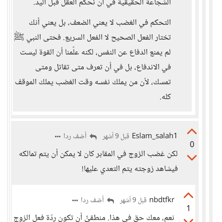
الشجاعة الحقيقية في أن نحكم العقل قبل اليد.
التحكم في الغضب لا يعني الضعف، بل يعني أنك
تختار الفعل الصحيح لا الفعل السريع. فحتى النبي ﷺ
لم يمنع الدفاع عن النفس، لكنه علّمنا أن القوة ليست
في الاندفاع، بل في أن تعرف متى تقاتل ومتى
تمسك، لأن من يملك نفسه وقت الغضب يملك الموقف
كله.
Eslam_salah1
أضف ردا
قبل 9 أشهر
0
لكن غضب الزوج في المقابر كان لا يمكن أن يتم تمالكه
فيشاهد زوجته يتم التعدي عليها!
nbdtfkr
أضف ردا
قبل 9 أشهر
1
نعم، معك حق في هذا. منطقيٌّ أن تكون ردّة فعل الزوج