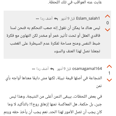
غابت عنه العواقب في تلك اللحظة.
Eslam_salah1
أضف ردا
قبل 9 أشهر
0
ليس هناك ما يمكن أن نقول إنه صعب التحكم به فنحن لسنا
فاقدي العقل أو تحت تأثير خمر أو مخدر لكن التهاون مع فكرة
ضبط النفس ومنح مساحة لفكرة عدم السيطرة على الغضب
تجعلنا نصل لهذا العنف والسوء
osamagamal164
أضف ردا
قبل 9 أشهر
1
الشجاعة في أصلها قيمة نبيلة، لكنها مش دايمًا معناها أواجه بأي
ثمن
في بعض اللحظات، بيبقى الثمن أغلى من النتيجة، وهذا ليس
جبن، بل حكمة، هل المعاكسة ثمنها إزهاق روح؟! بالتأكيد لا وما
كان يجب أن تصل الأمور لهذا الحد، نعم يجب أن يأخذ حقه ويتم