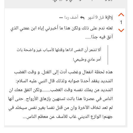
kjhj
أضف ردا
قبل 9 أشهر
1
لعله ندم على ذلك ولكن هذا ما أخبرني إياه ابن عمتي الذي
أثق فيه جدًا.....
ألا تشعر أن النفس اذاها وقتلها لأسباب غير واضحة بات
أمر عادي وطبيعي!
هذه لحظة انفعال وغضب أدت إلى القتل. و وقت الغضب
الشديد يفقد أحدنا صوابه ولذلك قال النبي عليه السلام:
الشديد من يملك نفسه وقت الغضب.......ولكن اتفق معك ان
الناس في عصرنا هذا باتت تستهين بإزهاق الأرواح. حتى أنها
لم تعد تخاف اﻵخرة وان من قتل نفسا بغير نفس سيخلد في
جهنم! الوازع الديني غاب للأسف عن معظم الناس...