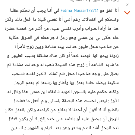
kjhj
أضف ردا
قبل 9 أشهر
2
أنا أتفق مع
في أننا يجب أن نحكم عقلنا
@Fatma_Nassar1787
ونتحكم في انفعالاتنا رغم أنني أنا نفسي قليلا ما أفعل ذلك ولكن
هذا ما أراه الصواب وأدرب نفسي عليه. من أكثر من خمسة عشرة
عام حكى لي ابن عمتي وهو رجل تاجر معلم في السوق حكاية
عن صاحب محل طيور حدثت بينه مشادة وبين زوج لأمرأة
زبونة يبدو أنها أفهمته خطأ أو كان هناك مشكلة بسبب الطيور أو
ما شابه. الشاهد أن زوج هذه السيدة ذهب له وحدثت مشادة ثم
بصق على وجه صاحب المحل فلم تملك الأخير نفسه فسحب
سكينة بيضاء حادة يعمل بها وأطار بها رقبته! لم يعدم الرجل
ولكنه حكمم عليه بالسجن المؤبد فالتقاه ابن عمتي هذا وقال له
الأول: ليتني لحست هذه البصقة بلساني ولم أفعل ما فعلت!
بالطبع أنا لا أقول أن أحدنا لا يدافع عن كرامته ولكن بالعقل فكان
للرجل أن يبصق عليه أو يلطمه على خده إلخ إلا أن يكون قتلا!
ندم الرجل أشد الندم وشعر وهو يعد الأيام و الشهور و السنين