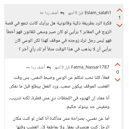
Eslam_salah1
أضف ردا
قبل 9 أشهر
1
فكرة الرد بطريقة ذكية وقانونية هل برأيك كانت تنفع في قصة
الزوج في المقابر ؟ برأيي لو كان صبر وسعى للقانون فهو أخطأ
فهو ليس رجل ترك زوجته في موقف كهذا لكن الوعي كان
برأيي أن لا يذهب في هذا الوقت مثلاً أم لك رأي آخر ؟
Fatma_Nassar1787
أضف ردا
قبل 9 أشهر
0
فعلاً، كلنا نحب نتكلم عن الوعي وضبط النفس، بس وقت
الغضب الموقف بيكون صعب، ورد الفعل بيطلع قبل ما نفكر.
أنا معك إن الهدوء في اللحظات دي مش فطرة، لكنه تدريب،
ومفيش حد بيتولد حكيم.
أما عن نفسي، بصراحة مش متأكدة أنا كمان لو كنت مكان
الرجل كنت هتصرف بعقل ولا بعاطفة لأن الغضب وقتها