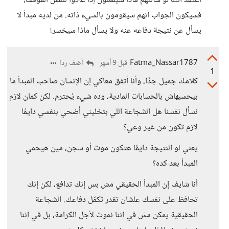
أعتقد أنك لو سألتهم ماذا سيفعلون إذا عادوا لنفس الموقف،
فسيكون الجواب أنهم سيقومون بالشيء ذاته. من لديه مبدأ لا
يسأل عن نتيجة دفاعه عنه ولا يسأل ماذا سيخسر!
Fatma_Nassar1787
أضف ردا
قبل 9 أشهر
1
كلامك جميل جدًا، وأنا أتفق معاكي إن الإنسان صاحب المبدأ ما
بيحسبهاش بالحسابات المادية، وده شيء يُحترم. لكن كمان لازم
نسأل نفسنا هل الشجاعة اللي بتخليني أضحي بنفسي دايمًا
لازم تكون من غير وعي؟
يعني لو النتيجة دايمًا هتكون موت أو سجن، مين هيحمي
المبدأ بعد كده؟
أنا شايف إن المبدأ الحقيقي مش بس إنك تدافع، لكن إنك
تحافظ على نفسك علشان تقدر تكمّل دفاعك. الشجاعة
الحقيقية يمكن مش في إننا نموت لأجل الكرامة، بل في إننا