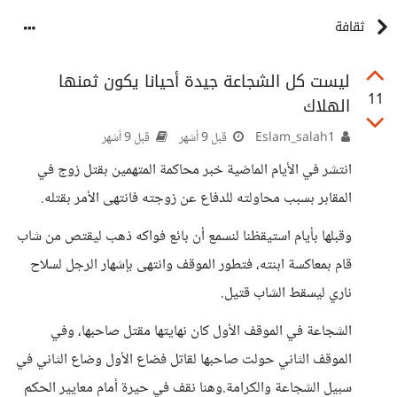
ثقافة
ليست كل الشجاعة جيدة أحيانا يكون ثمنها
11
الهلاك
Eslam_salah1
قبل 9 أشهر
قبل 9 أشهر
انتشر في الأيام الماضية خبر محاكمة المتهمين بقتل زوج في
المقابر بسبب محاولته للدفاع عن زوجته فانتهى الأمر بقتله.
وقبلها بأيام استيقظنا لنسمع أن بائع فواكه ذهب ليقتص من شاب
قام بمعاكسة ابنته، فتطور الموقف وانتهى بإشهار الرجل لسلاح
ناري ليسقط الشاب قتيل.
الشجاعة في الموقف الأول كان نهايتها مقتل صاحبها، وفي
الموقف الثاني حولت صاحبها لقاتل فضاع الأول وضاع الثاني في
سبيل الشجاعة والكرامة.وهنا نقف في حيرة أمام معايير الحكم