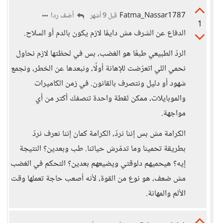
Fatma_Nassar1787
أضف ردا
قبل 9 أشهر
1
الدفاع عن الشرف مش دايمًا لازم يكون بالدم أو السلاح.
الردّ الطبيعي طبعًا هو الغضب، بس في لحظتها لازم نحاول
نحمي اللي اتعرّضت للإهانة أولًا، ونبعدها عن الخطر، ونجمع
شهود أو دليل ونتصرف بالقانون. في زمن الكاميرات
والموبايلات، ممكن لقطة واحدة تنصفك أكتر من أي
مواجهة.
الكرامة مش بس إننا نردّ، الكرامة كمان إننا نعرف نردّ
بطريقة تحمينا وما تدمّرش حياتنا. طب وبعدين؟ النتيجة
إيه؟ هيحميهم دلوقتي ويضيعهم بعدين؟ التحكم في الغضب
مش ضعف، هو نوع من القوة، لأنه أصعب حاجة تعملها وقت
الألم والمهانة.