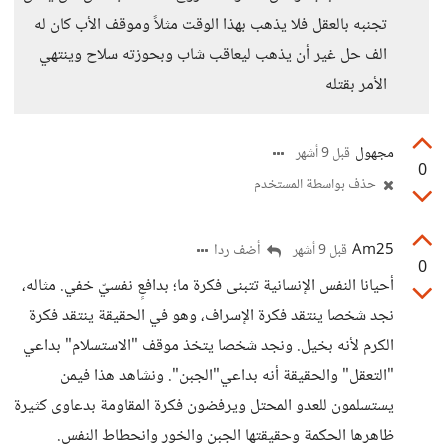
تجنبه بالعقل فلا يذهب بهذا الوقت مثلاً وموقف الأب كان له
الف حل غير أن يذهب ليعاقب شاب وبحوزته سلاح وينتهي
الأمر بقتله
مجهول
قبل 9 أشهر
0
حذف بواسطة المستخدم
Am25
أضف ردا
قبل 9 أشهر
0
أحيانا النفس الإنسانية تتبنى فكرة ما؛ بدافعٍ نفسيّ خفي. مثاله،
نجد شخصا ينتقد فكرة الإسراف، وهو في الحقيقة ينتقد فكرة
الكرم لأنه بخيل. ونجد شخصا يتخذ موقف "الاستسلام" بداعي
"التعقل" والحقيقة أنه بداعي"الجبن". ونشاهد هذا فيمن
يستسلمون للعدو المحتل ويرفضون فكرة المقاومة بدعاوى كثيرة
ظاهرها الحكمة وحقيقتها الجبن والخور وانحطاط النفس.