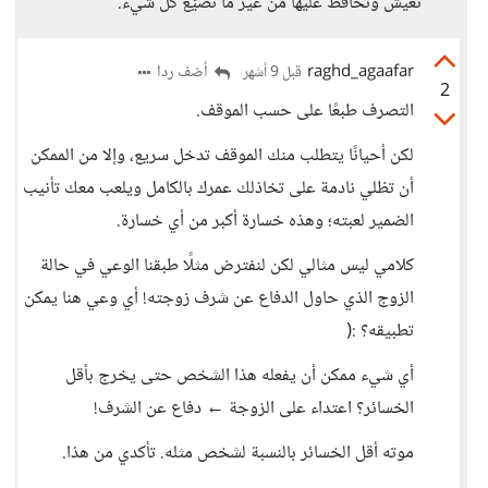
نعيش ونحافظ عليها من غير ما نضيّع كل شيء.
raghd_agaafar
أضف ردا
قبل 9 أشهر
2
التصرف طبعًا على حسب الموقف.
لكن أحيانًا يتطلب منك الموقف تدخل سريع، وإلا من الممكن
أن تظلي نادمة على تخاذلك عمرك بالكامل ويلعب معك تأنيب
الضمير لعبته؛ وهذه خسارة أكبر من أي خسارة.
كلامي ليس مثالي لكن لنفترض مثلًا طبقنا الوعي في حالة
الزوج الذي حاول الدفاع عن شرف زوجته! أي وعي هنا يمكن
تطبيقه؟ :(
أي شيء ممكن أن يفعله هذا الشخص حتى يخرج بأقل
الخسائر؟ اعتداء على الزوجة ← دفاع عن الشرف!
موته أقل الخسائر بالنسبة لشخص مثله. تأكدي من هذا.