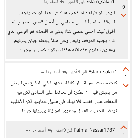
Eslam_salah1
أضف ردا
قبل 9 أشهر
0
الوعي لو طبقناه لما ذهب هناك في هذا الوقت وتجنب
الموقف تماما، أنا ليس منطقي أن أدخل قفص الحيوان ثم
أقول كيف احمي نفسي هنا! يعني ما اقصده هو الوعي الذي
كان يجنبه الموقف وليس وعي مثلاً يجعله جبان يتركهم
يفعلون فعلتهم هذه لأنه هكذا سيكون خسيس وجبان
Eslam_salah1
أضف ردا
قبل 9 أشهر
1
كنت سمعت مقولة " لو كلنا استشهدنا في الدفاع عن الوطن
من يعيش فيه" ؟ الفكرة أن نحافظ على المبادئ لكن مع
الحفاظ على أنفسنا فلا نهلك في سبيل حمايتها لكن الأغلبية
ترفض الحديث العاقل ودعوى الموازنة ويرونها جبن!
Fatma_Nassar1787
أضف ردا
قبل 9 أشهر
1