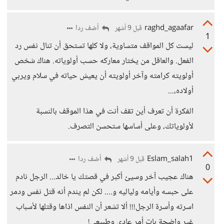
raghd_agaafar
أضف ردا
قبل 9 أشهر
1
ليست كل المواقف متساوية، ولا كلها تستحق أن تنال نفس رد
الفعل. والعاقل من يختار معاركه حسب أولوياته. هناك شخص
أولويته كرامته وآخر أولويته أن يعيش حياته في سلام ويربي
أولاده،...
الفكرة أن تعرف أين تقف أنت في هذا الموقف بالنسبة
لأولوياتك، وعلى أساسها ستحسن التصرف.
Eslam_salah1
أضف ردا
قبل 9 أشهر
0
هناك عجيب آخر وسيئ أكبر في قصتك يا خالد... الرجل نادم
على حبسه وأيامه ولياليه و.... لكن لم يندم أنه قتل نفس ودمر
اسرته وأسرة الرجل!!! ألا تشعر أن النفس اذاها وقتلها لأسباب
غير واضحة بات أمر عادي وطبيعي!