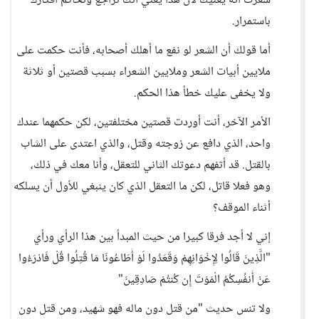
شعرت أنه يعنيك لأن هذا يعني أنك تراجع وتحاكم أفكارك
باستمرار.
أما قولك أن الشعر لو نفع ما أهلك أصحابه، فأنت حكمت على
ملايين أبيات الشعر وملايين الشعراء بسبب قصتين أو ثلاثة
ولا يخفى عليك خطأ هذا الحكم.
الأمر الآخر، أنت أوردت قصتين مختلفتين، لكن حكمهما عندك
واحد، الذي دافع عن زوجته وقتل، والذي اعتدى على الشاب
بالقتل. قد أتفهم دعوتك الثاني للتعقل، وأنا معك في ذلك،
وهو فعلا قاتل، لكن ما التعقل الذي كان ينبغي للأول أن يسلكه
أثناء الموقف؟
إني لا أجد فرقا كبيرا من حيث المبدأ بين هذا الرأي ورأي
"الَّذِينَ قَالُوا لِإِخْوَانِهِمْ وَقَعَدُوا لَوْ أَطَاعُونَا مَا قُتِلُوا قُلْ فَادْرَءُوا
عَنْ أَنفُسِكُمُ الْمَوْتَ إِن كُنتُمْ صَادِقِينَ"
ولا تنس حديث "من قتل دون ماله فهو شهيد، ومن قتل دون