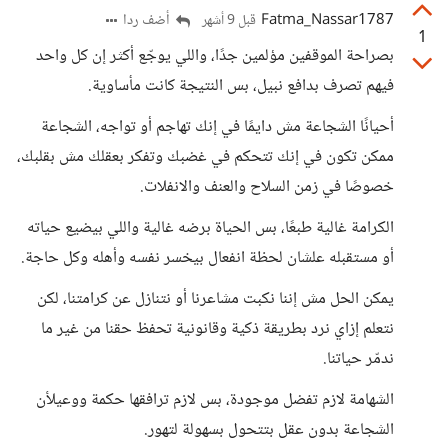
Fatma_Nassar1787
أضف ردا
قبل 9 أشهر
1
بصراحة الموقفين مؤلمين جدًا، واللي يوجّع أكثر إن كل واحد
فيهم تصرف بدافع نبيل، بس النتيجة كانت مأساوية.
أحيانًا الشجاعة مش دايمًا في إنك تهاجم أو تواجه، الشجاعة
ممكن تكون في إنك تتحكم في غضبك وتفكر بعقلك مش بقلبك،
خصوصًا في زمن السلاح والعنف والانفلات.
الكرامة غالية طبعًا، بس الحياة برضه غالية واللي بيضيع حياته
أو مستقبله علشان لحظة انفعال بيخسر نفسه وأهله وكل حاجة.
يمكن الحل مش إننا نكبت مشاعرنا أو نتنازل عن كرامتنا، لكن
نتعلم إزاي نرد بطريقة ذكية وقانونية تحفظ حقنا من غير ما
ندمّر حياتنا.
الشهامة لازم تفضل موجودة، بس لازم ترافقها حكمة ووعيلأن
الشجاعة بدون عقل بتتحول بسهولة لتهور.