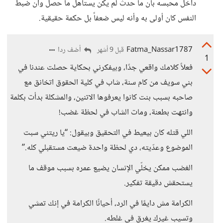
داخل محبسه بأن ما حدث لم يكن يستأهل ما حصل وأن ضبط
النفس كان أولى به وأنه ليس ضعفاً بل حكمة حقيقية.
Fatma_Nassar1787
أضف ردا
قبل 9 أشهر
1
فعلاً كلامك واقعي جدًا، وبيفكرني بحكاية حصلت عندنا في
بني سويف من كام سنة، شاب في كلية الحقوق اتخانق مع
صاحبه بسبب بنت كانوا يعرفوها الاتنين، والمشكلة بدأت بكلمة
وانتهت بطعنة، ومات الشاب في لحظة غضب!
اللي قتله كان بيعيط في التحقيق وبيقول: “يا ريتني سبت
الموضوع وعدّيته، دي لحظة واحدة ضيعت مستقبلي كله.”
الغضب ممكن يخلّي الإنسان يضيع عمره بسبب موقف ما
يستحقش دقيقة تفكير.
الكرامة مش دايمًا في الرد، أحيانًا الكرامة في إنك تمشي
وتسيب غيرك يغرق في غلطه.