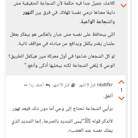
كلامك جميل جدا فيه حكمة لأن الشجاعة الحقيقية مش
دايمًا معناها نرمي نفسنا للهلاك. في فرق بين
التهور
والش
جاعة الواعية.
اللي بيحافظ على نفسه مش جبان بالعكس هو بيفكر بعقل
علشان يقدر يكمّل ويدافع عن مبادئه في مواقف تانية.
لو كل الشجعان ضاعوا في أول معركة مين هيكمّل الطريق؟
الوعي لا يُلغي الشجاعة لكنه بيخليها أذكى وأنفع."
nbdtfkr
أضف ردا
قبل 9 أشهر
قبل 9 أشهر
1
أتفق.
برأيي الشجاعة تحتاج إلى وعي أما دون ذلك فيُعَد تهور.
لأتذكر قوله ﷺ"ليس الشديد بالصرعة، إنما الشديد الذي
يملك نفسه عند الغضب».