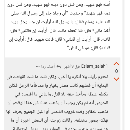
أهله فهو شهيد، ومن قتل دون دينه فهو شهيد، ومن قتل دون
دمه فهو شهيد" وحديث "أن رجلا جاء إلى رسول الله صلى
الله عليه وسلم فقال: يا رسول الله أرأيت ان جاء رجل يريد
أخذ مالي؟ قال: فلا تعطه مالك. قال: أرأيت إن قاتلني؟ قال:
قاتله. قال: أرأيت إن قتلني؟ قال: فأنت شهيد. قال: أرأيت إن
قتلته؟ قال: هو في النار."
Eslam_salah1
أضف ردا
قبل 9 أشهر
0
احترم رأيك ولا أنكره يا أخي، ولكن قلت ما قلت لقولتك في
البداية أن فعلتهم كانت مسار بخيار واحد، فأما الرجل فكان
يكظم غيظه ويأخذ حقه بلا قتل، والثاني ما أقصده في
الحرص أنه لم يكن يجب أن يذهب هناك في هذا الوقت، أن
تذهب للمقابر وقت غروب الشمس أو الليل الجميع يعرف أنها
تهلكة بصور مختلفة، وقالت زوجته أن البعض اخبره أن ما
هو مسروق منه سيجده في المقابر يعني يعرف احتمالية