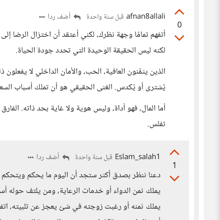
afnan8allali
أضف ردا
قبل سنة واحدة
0
أتفهم تمامًا وجهة نظرك، لكني أعتقد أن اختزال الرضا إلى 
لكنه ليس الحقيقة الوحيدة التي تحدد جودة الحياة.
الذين يثمِّنون العافية، الحب، والأمان الداخلي لا يفعلون ذل
يُشترى أو يُكدس. الغنى الحقيقي هو أن تملك أسباب السع
أما المال، فهو أداة، وليس هوية ولا غاية بحد ذاته. الفار
تفلس.
Eslam_salah1
أضف ردا
قبل سنة واحدة
1
دعنا ننظر بصدق أكثر ستجد أن اليوم ما يحكم ويتحكم هو
يملك ثمن الدواء أو خدمات الرعاية، ومن يلتف حوله أسرة
يملك ثمنه أو رغبت زوجته في شئ يعجز عن تلبيته، اتفه