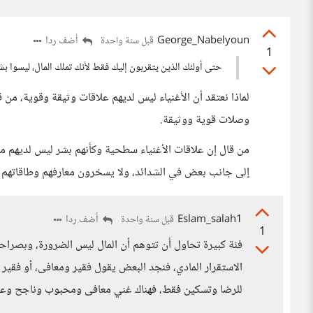
George_Nabelyoun
أضف ردا
قبل سنة واحدة
1
حتى أولئك الذين يتقربون إليك فقط لأنك تملك المال، ليسوا بشرً
لماذا نعتقد أن الأغنياء ليس لديهم علاقات وثيقة وقوية، من 
وصلات قوية ووثيقة.
من قال إن علاقات الأغنياء سطحية وكأنهم بشر ليس لديهم م
إلى جانب بعض في الشدائد، ولا يسخرون معارفهم وطاقاتهم 
Eslam_salah1
أضف ردا
قبل سنة واحدة
1
فئة كبيرة تحاول أن تتوهم أن المال ليس الضرورة، وبصراحة
الاستقرار المادي، فنجد البعض يقول فقير ومعافى، أو فقير و
للرضا وتسكين فقط، فهناك غني معافى ومحبوب وناجح وعنده