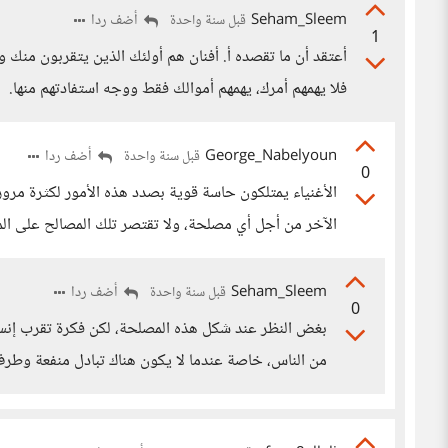
Seham_Sleem
أضف ردا
قبل سنة واحدة
1
أعتقد أن ما تقصده أ. أفنان هم أولئك الذين يتقربون من
فلا يهمهم أمرك، يهمهم أموالك فقط ووجه استفادتهم منها.
George_Nabelyoun
أضف ردا
قبل سنة واحدة
0
الأغنياء يمتلكون حاسة قوية بصدد هذه الأمور لكثرة مروره
الآخر من أجل أي مصلحة، ولا تقتصر تلك المصالح على ال
Seham_Sleem
أضف ردا
قبل سنة واحدة
0
بغض النظر عند شكل هذه المصلحة، لكن فكرة تقرب إنسان 
من الناس، خاصة عندما لا يكون هناك تبادل منفعة وطرف