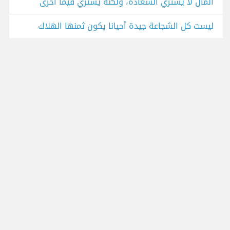
المال لا يشتري السعادة، ولكنه يشتري قيمًا أخرى
ليست كل الشجاعة جيدة أحيانا يكون ثمنها الهلاك