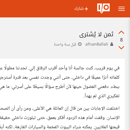
شارك
ثمن لا يُشترى
8
afnan8allali
قبل سنة واحدة
في يوم قريب، كنت جالسة أنا وأحد أقرب الرفاق إلي. تحدثنا مطولًا ع
كلماته أثرًا عميقًا في داخلي، حتى أنني وجدت نفسي بعد فترة أسترجع
ببطء. دفعني الفضول حينها لأن أطرح سؤالًا بسيطًا على أسرتي: ما ه
تفكيري الذي لم يهدأ.
اختلفت الإجابات بين من قال إن العائلة هي الأغلى، ومن رأى أن الصحة
الإنسان. وقفت أمام هذه الردود أفكر بعمق، حتى تبلورت داخلي حقيق
قيمتها الملايين. يمكنه شراء البيوت الفخمة والسيارات الفارهة، لكنه أبد