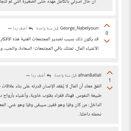
أن حال اسرتي بالكامل مهدد حتى الصغيرة التي لم تتجاوز
George_Nabelyoun
أضف ردا
قبل سنة واحدة
0
قد يكون ذلك بسبب تصدير المجتمعات الغنية هذه الأفكار 
الأغنياء المال، تمتلك باقي المجتمعات: السعادة، والحب، 
afnan8allali
أضف ردا
قبل سنة واحدة
1
اتفق معك أن المال لا يُفقد الإنسان قدرته على بناء علاقات
طبيعة النفوس. فهناك فقراء بقلوب خاوية، وأغنياء بأرواح
الداخل: من كان وفيًا وهو فقير، سيبقى وفيًا وهو غني. المعي
نحمله داخلنا.