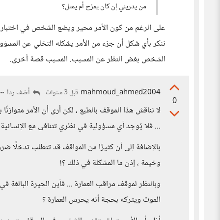
من يدريني إن كان يمزح أم يمثل؟
على الرغم من كون الأمر محير ويضع الشخص في اختبار الت
ننكر بأي شكل أن جزء من الأمر يشكله التخلي عن المسؤ
الشخص بغض النظر عن المسبب. المسبب قصة أخرى.
mahmoud_ahmed2004
أضف ردا
قبل 3 سنوات
0
لا نناقش هذا الموقف بالطبع ، لكن أرى أن الأمر متوازنًا ب
... فلا يُوجد أي مسؤولية في نظري تتنافى مع الإنسانية 
بالإضافة إلى أن كثيرًا من المواقف قد تتطلب تدخلًا ضر
وخيمة ، إذن ما المشكلة في ذلك ؟!
وبالنظر لموقف مراقب العمارة ... فأين الحيرة البالغ
الموت ويتركه بحجة أنه يحرس العمارة ؟