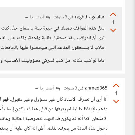
raghd_agaafar
أضف ردا
قبل 3 سنوات
1
مثل هذه المواقف تضعك في حيرة بينة يا سماح حقًا. كنت 
ترى أنّ المراقب ينقذ مستقبل طالبة واحدة، ولكنه على ا
طلاب لا يستحقون المقاعد التي سيحصلوا عليها بالجامعات،
ماذا لو كنتِ مكانه، هل كنتِ لتتركي مسؤوليتك الأساسية و
ahmed365
أضف ردا
قبل 3 سنوات
1
أنا أرى أن تصرف الأستاذ كان غير مسؤول وغير مقبول، فهو ق
وذهب لإيقاظ طالبة لم يعرفها من قبل. هذا قد يكون إنسانياً
الامتحان. كما أنه قد يكون قد انتهك خصوصية الطالبة وعائلته
دخول هذه المادة من يعرف. لذلك، أظن أنه كان عليه أن يحتر