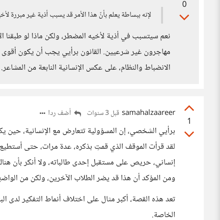
0
لإنه ببساطة يعلم بأنّ هذا الأمر قد يسبب أذية غير مبررة لأخي
نعم سيتسبب في أذية لأخيه المضطر، ولكن ماذا لو طبقنا الإ
مهاجرون غير شرعيين. القانون برأيي يجب أن يكون أقوى من
الانضباط والنظام، على عكس الإنسانية النابعة من المشاعر.
samahalzaareer
أضف ردا
قبل 3 سنوات
1
برأيي الشخصي، إن المسؤولية تتعارض مع الإنسانية، حين ي
لقد قرأت الموقف الذي قمتِ بذكره، عدة مرات، حتى أستطيع 
إنساني، حريص على مستقبل إحدى طالباته، ولا أنكر بأن هن
ومن المؤكد أن هذا قد يضر الطلاب الآخرين، ولكن من الواضح 
تعد هذه القصة، أكبر مثال على اختلاف أنماط التفكير لدى ا
الخاصة.