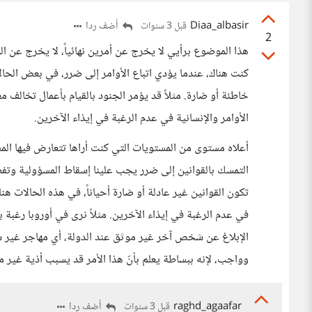
Diaa_albasir
أضف ردا
قبل 3 سنوات
2
هذا الموضوع برأيي لا يخرج عن أمرين نهائياً، لا يخرج عن ال
كنت هناك، عندما يؤدي اتباع الأوامر إلى ضرر، في بعض الحال
خاطئة أو ضارة. مثلاً قد يؤمر الجنود بالقيام بأعمال تخالف 
الأوامر والإنسانية في عدم الرغبة في إيذاء الآخرين.
أعلاه مستوى من المستويات التي كنت أراها تتعارض فيها المس
التمسك بالقوانين إلى ضرر يجب علينا إسقاط المسؤولية وتفضي 
تكون القوانين غير عادلة أو ضارة أحياناً، في هذه الحالات هن
في عدم الرغبة في إيذاء الآخرين. مثلاً نرى في أوروبا رغب
الإبلاغ عن شخص آخر غير موثق عند الدولة، أي مهاجر غير ش
وواجب، لإنه ببساطة يعلم بأنّ هذا الأمر قد يسبب أذية غير مب
raghd_agaafar
أضف ردا
قبل 3 سنوات