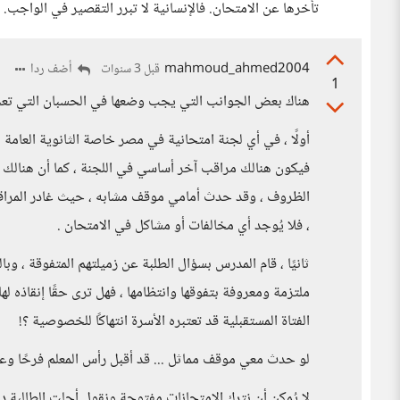
تأخرها عن الامتحان. فالإنسانية لا تبرر التقصير في الواجب.
mahmoud_ahmed2004
أضف ردا
قبل 3 سنوات
1
هناك بعض الجوانب التي يجب وضعها في الحسبان التي تعج
أولًا ، في أي لجنة امتحانية في مصر خاصة الثانوية العامة 
فيكون هنالك مراقب آخر أساسي في اللجنة ، كما أن هنالك 
الظروف ، وقد حدث أمامي موقف مشابه ، حيث غادر المراقب 
، فلا يُوجد أي مخالفات أو مشاكل في الامتحان .
ثانيًا ، قام المدرس بسؤال الطلبة عن زميلتهم المتفوقة ، و
ملتزمة ومعروفة بتفوقها وانتظامها ، فهل ترى حقًا إنقاذه ل
الفتاة المستقبلية قد تعتبره الأسرة انتهاكًا للخصوصية ؟!
لو حدث معي موقف مماثل ... قد أقبل رأس المعلم فرحًا وعرفا
لا يُمكن أن نترك الامتحانات مفتوحة ونقول أجلت الطالبة 