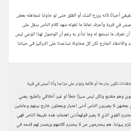
يقي أحيانًا لأنه يزرع الشك أو القلق حتى لو حاولنا نتجاهله بعض
أعيش في قرية وأعرف تمامًا ما تقوله شهد كلام الناس يثقل على
 أن نعرف ما نستمع له وما نتأثر به رغم أن الوصول لهذا الوعي ليس
فيد والانتقاد الجارح لكن كل محاولة تساعدنا على التركيز في حياتنا
انتقادات تكون جارحة أو ظالمة وتؤثر على مزاجنا وأنا أعيش في قرية
هوى وهو مقتنع ولكن ليس سيرًا خطأ او غير أخلاقي بالطبع. يعني
ن بعضهن لا يعيرون الناس أدنى اعتبار ويعملون خارج بيتهم وعاملين
رم القوي الذي لا يعير قولهمأدنى اهتمام؛ هذه طبيعة الناس فهي
ونلزم بيوتنا. هم يحترمون من لا يحترم كلامهم ويصدر لهم قدمه في