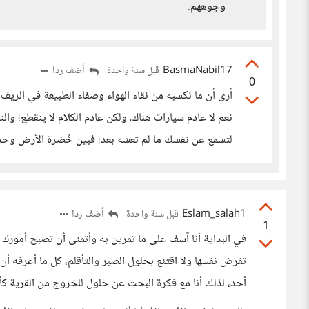
وجوههم.
BasmaNabil17
أضف ردا
قبل سنة واحدة
0
أرى أن ما نكسبه من نقاء الهواء وصفاء الطبيعة في الريف،
نعم لا عادم سيارات هناك، ولكن عادم الكلام لا ينقطع! وال
لتسمع عن نفسك ما لم تعشه بعد! فبين خُضرة الأرض وحدة ا
Eslam_salah1
أضف ردا
قبل سنة واحدة
1
في البداية أنا آسف على ما تمرين به وأتمنى أن تصبح أمورك أفضل
تفرض نفسها ولا اقتنع بحلول الصبر والتأقلم، كل ما أعرفه أ
أحد، لذلك أنا مع فكرة البحث عن حلول للخروج من القرية ك