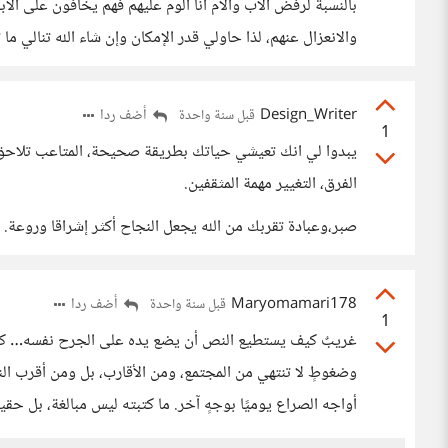
بالنسبة لرفض الأب والأم أنا ألوم عليهم فهم يخافون على الأ
والانعزال عنهم، لذا حاولي قدر الإمكان وإن شاء الله تنالي ما 
Design_Writer
أضف ردا
قبل سنة واحدة
1
يبدوا لي انك تعيشي حياتك بطريقة صحيحة، المتاعب تلاحق ا
الفرق، التغيير مهمة المثقفين.
صبر،وعبادة تقربك من الله يجعل النجاح أكثر إشراقا وروعة.
Maryomamari178
أضف ردا
قبل سنة واحدة
1
غريبٌ كيف يستطيع النص أن يضع يده على الجرح نفسه… كأنكِ ت
وضغوطٍ لا تنتهي من المجتمع، ومن الأقارب، بل ومن أقرب النا
أواجه الصراع يوميًا بوجهٍ آخر. ما كتبته ليس مبالغة، بل حقيق