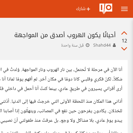
شارك
أحيانًا يكون الهروب أصدق من المواجهة
12
Shahd44
قبل سنة واحدة
أنا الآن في مرحلة لا تُحتمل، بين نار الهروب ونار المواجهة. وُلدتُ ف
شكلاً، لكنّ فكري وقلبـي كانا دومًا في مكان آخر. لم أفهم يومًا لماذا
أرى أقراني يسيرون في طريقٍ عادي، بينما كنتُ أنا أحمل في داخلي فكر
أذاني هذا المكان منذ اللحظة الأولى التي خرجتُ فيها إلى الدنيا. أذَتني
للخذلان. يكادون يفرحون حين نقع في المصائب، ويتهلّلون إذا أصابنا الأ
يبدو يومٌ عادي، بلا مشاكل ولا وجع، بل عرفتُ منذ طفولتي أنّ نصيبي 