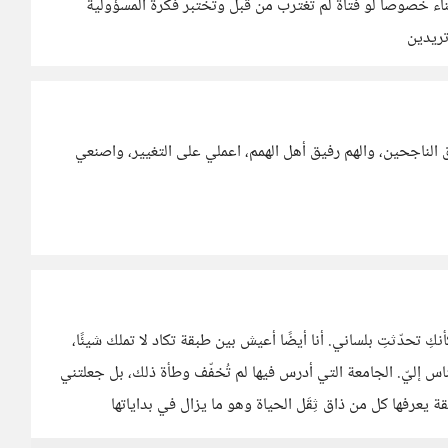
بناء خصوصاً لو فتاة لم تغترب من قبل وتختبر فكرة المسؤولية
تريدين
لناجحين، والهم رفيق أهل الهمم، اعملي على التغيير، واصنعي
حدّثتِ بلساني. أنا أيضًا أعيش بين طبقة تكاد لا تملك شيئًا،
س إليّ. الجامعة التي أدرس فيها لم تُخفّف وطأة ذلك، بل جعلتني
ة يعرفها كل من ذاق ثِقَل الحياة وهو ما يزال في بداياتها