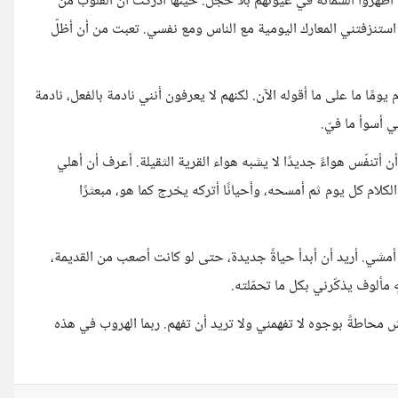
ل أظهروا الشماتة في عيونهم بلا خجل. حينها أدركت أنّ القلوب من
استنزفتني المعارك اليومية مع الناس ومع نفسي. تعبت من أن أظلّ
يومًا ما على ما أقوله الآن. لكنهم لا يعرفون أنني نادمة بالفعل، نادمة
 أسوأ ما فيّ.
 أتنفّس هواءً جديدًا لا يشبه هواء القرية الثقيلة. أعرف أن أهلي
كلام كل يوم ثم أمسحه، وأحيانًا أتركه يخرج كما هو، مبعثرًا
ن أمشي. أريد أن أبدأ حياةً جديدة، حتى لو كانت أصعب من القديمة،
مألوف يذكّرني بكل ما تحمّلته.
حاطةً بوجوه لا تفهمني ولا تريد أن تفهم. ربما الهروب في هذه