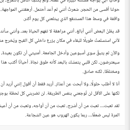
وحاليًا أبي يواجه مشكلة كبيرة في عمله، ولم يكتفِ الناس بالتفرّج، ب
حولنا أقسى من الحجر. شعرتُ أنني لم أعد أحتمل. أرهقتني المواجهة، 
واقفة في وسط هذا المستنقع الذي يبتلعني كل يوم أكثر.
قد يظنّ البعض أنني أبالغ، أنني مراهقة لا تفهم الحياة بعد، وأنني سأندم 
لأني استسلمتُ طويلًا للبقاء في مكان يزرع داخلي كل القبح ويُخرج مني
والآن لم يتبقَّ سوى أسبوعين وأدخل الجامعة. أمنيتي أن تكون بعيدة، أن
سيعترضون، لكن قلبي يتمسّك بالبعد كأنه طوق نجاة. أحيانًا أكتب هذا ال
ومختلطًا، لكنه صادق.
أنا لا أطلب حلولًا، ولا أبحث عن أعذار. أريد فقط أن أقول إنني أريد أ
لكنها على الأقل لن تُوجعني بنفس الطريقة. لن تضربني كل لحظة بوجهٍ 
لقد تعبت… تعبت من أن أشرح، تعبت من أن أواجه، وتعبت من أن أعيش م
المرة ليس ضعفًا… ربما يكون الهروب هو عين الشجاعة.