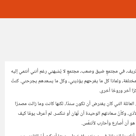
ي الريف، في مجتمعٍ ضيق وصعب، مجتمعٍ لا يُشبهني رغم أنني أنتمي إليه
 أنا مختلفة، ولماذا كل ما يفرحهم يؤذيني، وكل ما يسعدهم يجرحني. كنتُ
ًا آخر وروحًا أخرى.
 العائلة التي كان يفترض أن تكون سندًا، لكنها كانت وما زالت مصدرًا
ذى، وكأنّ سعادتهم الوحيدة أن نُهان أو ننكسر. لم أعرف يومًا كيف
هو أن أُصارع وأحارب لأتنفّس.