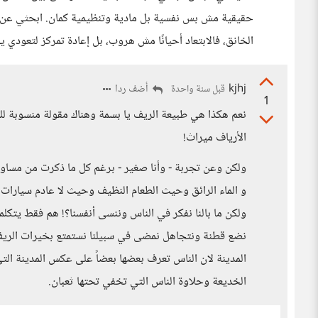
حقيقية مش بس نفسية بل مادية وتنظيمية كمان. ابحثي عن
الخانق، فالابتعاد أحيانًا مش هروب، بل إعادة تمركز لتعودي 
kjhj
أضف ردا
قبل سنة واحدة
1
نعم هكذا هي طبيعة الريف يا بسمة وهناك مقولة منسوبة ل
الأرياف ميراث!
ولكن وعن تجربة - وأنا صغير - برغم كل ما ذكرت من مسا
و الماء الرائق وحيث الطعام النظيف وحيث لا عادم سيارات ول
ولكن ما بالنا نفكر في الناس وننسى أنفسنا؟! هم فقط يتكلم
نضع قطنة ونتجاهل نمضى في سبيلنا نستمتع بخيرات الريف 
المدينة لان الناس تعرف بعضها بعضاً على عكس المدينة ال
الخديعة وحلاوة الناس التي تخفي تحتها ثعبان.