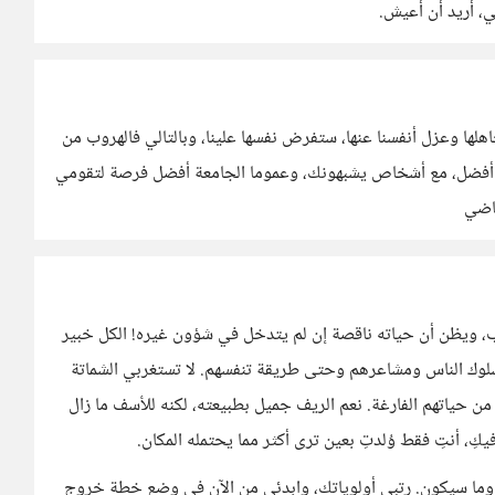
ي، أريد أن أعيش.
جاهلها وعزل أنفسنا عنها، ستفرض نفسها علينا، وبالتالي فالهروب من
ئة أفضل، مع أشخاص يشبهونك، وعموما الجامعة أفضل فرصة لتقومي
ماضي
 ويظن أن حياته ناقصة إن لم يتدخل في شؤون غيره! الكل خبير
سلوك الناس ومشاعرهم وحتى طريقة تنفسهم. لا تستغربي الشماتة
من حياتهم الفارغة. نعم الريف جميل بطبيعته، لكنه للأسف ما زال
كِ، أنتِ فقط وُلدتِ بعين ترى أكثر مما يحتمله المكان.
وما سيكون. رتبي أولوياتك، وابدئي من الآن في وضع خطة خروج