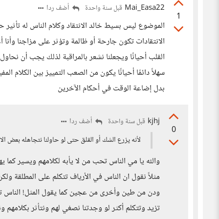
Mai_Easa22
أضف ردا
قبل سنة واحدة
1
الموضوع ليس بسيط خالد الانتقاد وكلام الناس له تأثير حق
الانتقادات تكون جارحة أو ظالمة وتؤثر على مزاجنا وأنا 
القلب أحيانًا ويجعلنا نشعر بالمراقبة لذلك يجب أن نحاول
سهلاً دائمًا أحيانًا يكون من الصعب التمييز بين الكلام الم
بدل إضاعة الوقت في أحكام الآخرين
kjhj
أضف ردا
قبل سنة واحدة
0
لأنه يزرع الشك أو القلق حتى لو حاولنا نتجاهله بعض ال
والله يا مي الناس تحب من لا يأبه لكلامهم ويسير كما ي
مثلاً نقول ان الناس في الأرياف تتكلم على المطلقة ولك
ودن من طين وأخرى من عجين كما يقول المثل! الناس تحت
تزيد وتتكلم أكثر لو وجدتنا نصغي لهم ونتأثر بكلامهم 