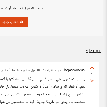
يرجى الدخول لحسابك أو تسجي
حساب جديد
التعليقات
Thejasmine09
أضف ردا
قبل سنة واحدة
قبل سنة واحدة
1
وكأنكِ تتحدثين عني… عن قلبي أنا أيضًا. كل كلمة كتبتِها لام
نعم، أوافقك الرأي تمامًا؛ أحيانًا لا يكون الهروب ضعفًا، بل
القفص الذي وُلد فيه. ما أشد قسوة أن يعيش الإنسان بين وجوهٍ
مختلفة، بابًا يفتح لكِ طريقًا جديدًا، فيه ما تستحقين من 