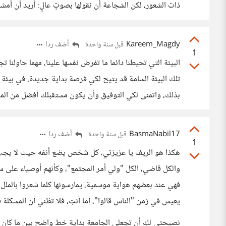
ذات الشعور، لكن الشجاعة أن نقولها بصوتٍ عالٍ: أريد أن أمش
Kareem_Magdy
أضف ردا
قبل سنة واحدة
1
البيئة التي تحيطنا دائما ما تفرض نفسها علينا، مهما حاولنا ت
تلك البيئة السامة قد يتيح لكي فرصة بداية جديدة، في بي
بذلك، واتمنى لكي التوفيق وأن يكون مستقبلك أفضل من ال
BasmaNabil17
أضف ردا
قبل سنة واحدة
1
هكذا هو الريف يا عزيزتي، كل شخص يضع أنفه حيث لا يجب،
والكل قاضي، الكل "ولي أمر المجتمع"، وكأنهم أوصياء على 
فهي عند بعضهم هواية موسمية، يمارسونها كلما شعروا بالملل 
يعيش في زمن "الناس قالوا"، أما أنتِ، فلا تظني أن المشكلة في
نصيحتي لكِ أن تجعلي الجامعة بداية خط واضح بين ما كان 